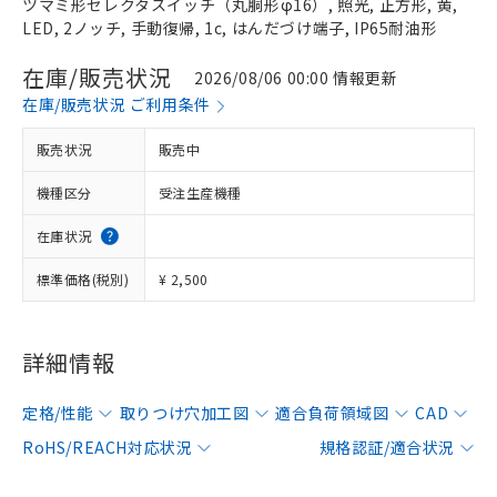
ツマミ形セレクタスイッチ（丸胴形φ16）, 照光, 正方形, 黄,
LED, 2ノッチ, 手動復帰, 1c, はんだづけ端子, IP65耐油形
在庫/販売状況
2026/08/06 00:00 情報更新
在庫/販売状況 ご利用条件
販売状況
販売中
機種区分
受注生産機種
在庫状況
標準価格(税別)
¥ 2,500
詳細情報
定格/性能
取りつけ穴加工図
適合負荷領域図
CAD
RoHS/REACH対応状況
規格認証/適合状況