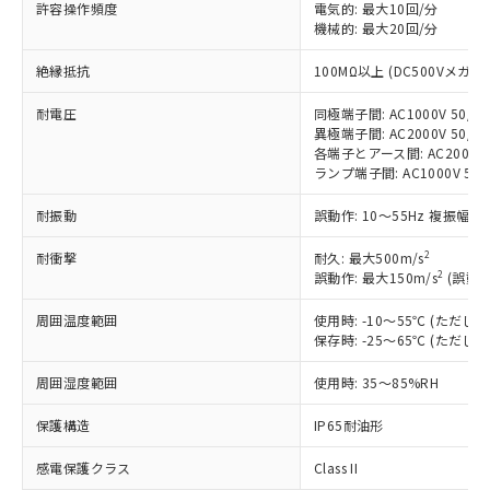
許容操作頻度
電気的: 最大10回/分
対応予定：EU RoHS指令（10物質）の非含
ご利用条件
機械的: 最大20回/分
有に対応した製品に切り替える予定のある
商品です。
絶縁抵抗
100MΩ以上 (DC500Vメガ)
対応予定なし：EU RoHS指令（10物質）の
以下の条件をお読みいただき、同意のうえ
非含有に非対応の商品で、対応品を出す予
耐電圧
同極端子間: AC1000V 50/60
ご利用ください。
定はありません。
異極端子間: AC2000V 50/60
調査・確認中：EU RoHS指令（10物質）の
各端子とアース間: AC2000V 5
本サービスは、当社制御機器事業取扱
※1 中国RoHS○×表
非含有の対応状況を調査中または確認中の
ランプ端子間: AC1000V 50
商品の当社在庫状況および標準価格
商品です。
(税抜)を提供させていただくもので
「○」：最大均質材料含有率が中国RoHSの
耐振動
誤動作: 10～55Hz 複振幅 1
非該当品：ライセンス料など無形物で、有
す。
基準値以下であることを示します。
害物質有無と関係のない商品です。
当社制御機器事業取扱商品の中には、
2
耐衝撃
耐久: 最大500m/s
「×」：最大均質材料含有率が中国RoHSの
仕入先様の事情により、非含有部品として
本サービスの対象外となる商品もある
2
誤動作: 最大150m/s
(誤動作
基準値を超えていることを示します。
いたものが、含有品と判明した場合などや
当社は、これら貴社製品のうち、外国
ことをご了承ください。
「－」：未確認です。当社販売部門へお問
むを得ず変更することがあります。
為替および外国貿易法に定める商品
在庫状況および標準価格照会結果は、
周囲温度範囲
使用時: -10～55℃ (ただ
い合わせください。
（以下｢規制貨物等」という）を輸出
保存時: -25～65℃ (ただ
記載している更新日時点での社内デー
*EU RoHS指令（10物質）：
または国外への提供する場合は、日本
記
タに基づき作成されるものであり、閲
説明
鉛(Pb) 1000ppm以下、 水銀(Hg) 1000ppm以下、 カド
*中国RoHS10物質の基準値 (GB/T26572)：
国政府の輸出許可(または役務取引許
周囲湿度範囲
使用時: 35～85%RH
号
覧された時点での実際の在庫および標
ミウム(Cd) 100ppm以下、
Pb(鉛) :1000ppm、 Hg(水銀) : 1000ppm、 Cd(カドミウ
可)を取得するなどの必要な手続きを
六価クロム(Cr(Ⅵ)) 1000ppm以下、ポリ臭化ビフェニル
ム) : 100ppm、
準価格とは異なる場合があることをご
類(PBB) 1000ppm以下、ポリ臭化ジフェニルエーテル類
Cr(Ⅵ)(六価クロム) : 1000ppm、 PBBs(ポリ臭化ビフェ
保護構造
IP65耐油形
とります。
了承ください。
(PBDE) 1000ppm以下、フタル酸ビス(2-エチルヘキシ
○
一定数以上の在庫あり
ニル類) : 1000ppm、 PBDEs(ポリ臭化ジフェニルエーテ
当社は規制貨物を破棄する場合は、完
ル) (DEHP)(別名：DOP) 1000ppm以下、フタル酸ブチ
正式な納期状況および標準価格はお客
ル類) : 1000ppm、
感電保護クラス
Class II
ルベンジル（BBP） 1000ppm以下、フタル酸ジブチル
全に破砕するなど、違法に輸出されな
DBP(フタル酸ジブチル) : 1000ppm、 DIBP(フタル酸ジ
様のお取引先、またはお客様担当のオ
（DBP） 1000ppm以下、フタル酸ジイソブチル
イソブチル) : 1000ppm、 BBP(フタル酸ブチルベンジ