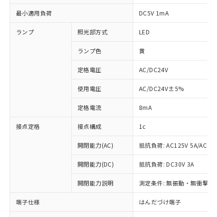
最小適用負荷
DC5V 1mA
ランプ
照光部方式
LED
ランプ色
黄
定格電圧
AC/DC24V
使用電圧
AC/DC24V±5%
定格電流
8mA
接点定格
接点構成
1c
開閉能力(AC)
抵抗負荷: AC125V 5A/AC250
開閉能力(DC)
抵抗負荷: DC30V 3A
※1 対応状況
開閉能力説明
測定条件: 無振動・無衝撃状態
対応済み：EU RoHS指令（10物質）の
非含有に対応した製品が提供可能な商品で
端子仕様
はんだづけ端子
す。