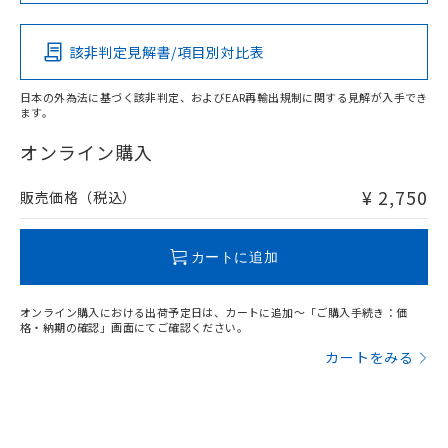
この製品の規格認証/適合状況ページへ
その他の認証はこちらのページからご検索ください
該非判定見解書/項目別対比表
O
O
O
O
日本の外為法に基づく該非判定、およびEAR再輸出規制に関する見解が入手でき
ます。
"対応済み"や非含有の記載がされた商品であっても、流通
在庫等で未対応品が混在する可能性があります。
オンライン購入
非含有品が必要な際は、弊社営業部門もしくは販売店へお
問い合わせください。
¥ 2,750
販売価格（税込）
この製品のRoHS/REACH対応状況ページへ
カートに追加
オンライン購入における出荷予定日は、カートに追加～「ご購入手続き：価
格・納期の確認」画面にてご確認ください。
カートをみる