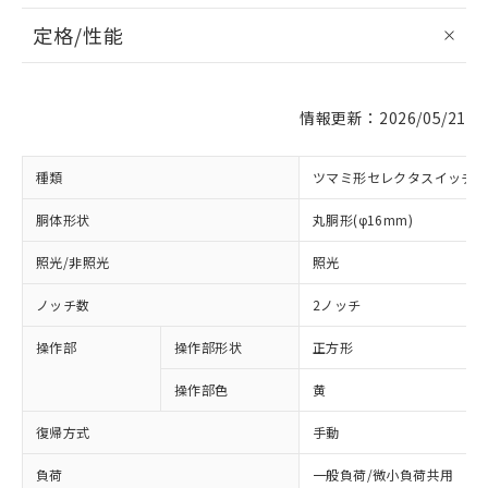
定格/性能
情報更新：2026/05/21
種類
ツマミ形セレクタスイッチ
胴体形状
丸胴形(φ16mm)
照光/非照光
照光
ノッチ数
2ノッチ
操作部
操作部形状
正方形
操作部色
黄
復帰方式
手動
負荷
一般負荷/微小負荷共用