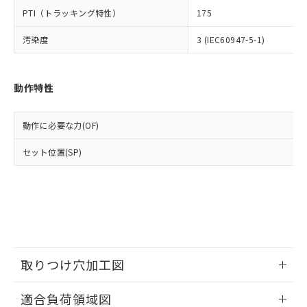
△
一定数には満たないが在庫あり
いよう必要な手段を講じます。
ムロン制御機器販売店・当社販売員に
(DIBP) 1000ppm以下
ル) : 1000ppm、
PTI（トラッキング特性）
175
当社は貴社製品を、核兵器、ミサイ
但し、RoHS指令で産業用監視および制御機器に対する
DEHP(フタル酸ビス(2-エチルヘキシル)) : 1000ppm
ご相談ください。
適用除外項目は除く。
ル、化学兵器、生物兵器またはその他
－
在庫なし(最新の在庫状況につ
オムロン制御機器販売店や当社販売拠
フタル酸エステル類の４物質については閾値を超える意
汚染度
3 (IEC60947-5-1)
武器並びにこれらの製造装置等に一切
いては、お客様のお取引先、ま
図的な使用がないことを確認しています。
点は「
販売ネットワーク
」をご確認
※2 環境保護使用期限
使用いたしません。
たはお客様担当のオムロン制御
ください。
当社は、貴社製品を第三者に販売する
機器販売店・当社販売員にご確
在庫状況および標準価格結果を当社の
動作特性
※2 対応予定月
「ｅ」：有害物質（10物質）のすべてが基
場合は、上記1、2および3の内容を当
認ください)
事前の承諾なく第三者に漏洩または開
準値以下であることを示します。
該第三者に通知します。また当社は、
示しないようお願いします。
部品在庫の切り替え状況などにより、予定
「10」：通常の使用状況下において有害物
販売先および販売に係わる関係者が違
マイパーツ機能（部品リスト作成サー
空
受注生産機種、また在庫状況の
動作に必要な力(OF)
月が前後することがあります。
質が外部に漏えいし、環境に深刻な影響を
法に輸出するおそれがある場合は、取
ビス）をご利用いただくには、I-Web
白
情報を公開していない機種
及ぼさない年数を意味します。
り引きをいたしません。
メンバーズにご登録されている必要が
セット位置(SP)
「－」：未確認です。当社販売部門へお問
あります。
い合わせください。
お客様が当ウェブサイト上で当社にご
※3 非含有証明書ダウンロード
登録された部品リストについて、当社
および当社の共同利用者が、当社の製
下記の非含有証明書をダウンロードするこ
品・サービスに関するお客様との取
とができます。
合意する
キャンセル
引・商談に必要な範囲で利用すること
をご了承ください。
EU RoHS指令（10物質）の非含有証明書
取りつけ穴加工図
※当社の共同利用者とは、
"個人情報
51物質の非含有証明書（当社基準）
の共同利用に関して"
の「1.共同利
情報更新：2026/05/21
※本証明書は発行日時点で非含有を証明す
用者の範囲」に記載されている法人を
適合負荷領域図
るもので、過去に遡って非含有を証明する