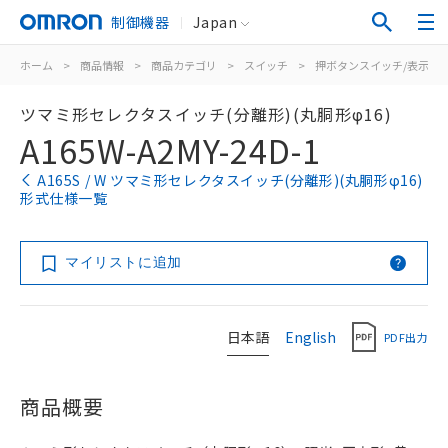
制御機器
Japan
ホーム
>
商品情報
>
商品カテゴリ
>
スイッチ
>
押ボタンスイッチ/表示灯
ツマミ形セレクタスイッチ(分離形)(丸胴形φ16)
A165W-A2MY-24D-1
A165S / W ツマミ形セレクタスイッチ(分離形)(丸胴形φ16)
形式仕様一覧
マイリストに追加
日本語
English
PDF出力
商品概要