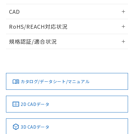
指します。
ものではありません。
情報更新：2026/05/21
CAD
また、RoHS指令のフタル酸エステル類４
物質の対応では、対応完了までの期間は出
ログイン/会員登録いただくと、CADデータをダウンロー
荷製品に未対応品が混在することから備考
RoHS/REACH対応状況
ドすることができます。
欄に対応日を記載しておりました。
既に当社にて対応品への在庫切替を完了
情報更新：2026/7/29
規格認証/適合状況
していることから、特段のことがない限
り、2022年1月12日より割愛しておりま
ログイン/会員登録
EU RoHS
注意事項・凡例
UL認証
CSA認証
CEマーキング
す。
No
No
Yes
対応状況
対応予定月
※1
※2
ダウンロードデータをご利用いただく前に、以下を必ずお読
みください。
カタログ/データシート/マニュアル
対応済み
ソフトウェアの使用条件
LR型式承認
DNV型式承認
BV型式承認
KR型式承
（イギリス
（ノルウェー
（フランス
（韓国
船舶規格）
船舶規格）
船舶規格）
船舶規格
中国 RoHS
注意事項・凡例
2D CADデータ
No
No
No
No
中国 RoHS表
※1 ※2
3D CADデータ
Pb
Hg
Cd
Cr(VI)