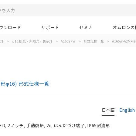
ウンロード
サポート
セミナ
オムロンの
示灯
>
φ16:照光・非照光・表示灯
>
A165S / W
>
形式仕様一覧
>
A165W-A2MR-2
胴形φ16) 形式仕様一覧
日本語
English
, 2ノッチ, 手動復帰, 2c, はんだづけ端子, IP65耐油形