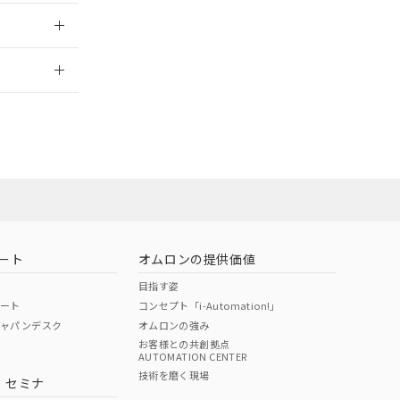
2026/7/29
ート
オムロンの提供価値
目指す姿
ポート
コンセプト「i-Automation!」
ジャパンデスク
オムロンの強み
お客様との共創拠点
AUTOMATION CENTER
DIBP
BBP
DEHP
環境保護
技術を磨く現場
・セミナ
状況ページへ
使用期限