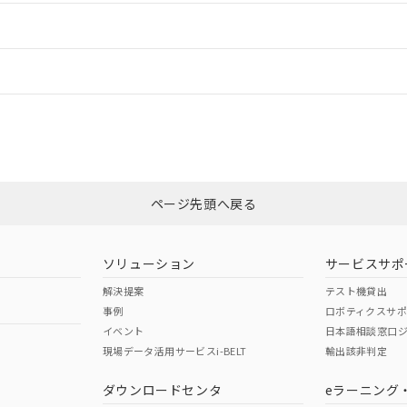
ードすることができます。
情報更新：
ログイン/会員登録
CCC認証
電波法
みください。
Yes
N/A
非含有証明書
※3
ページ先頭へ戻る
ダウンロードはこちら
型式承認
NK型式承認
ABS型式承認
韓国
（日本
（アメリカ
ソリューション
サービスサポ
舶規格）
船舶規格）
船舶規格）
解決提案
テスト機貸出
事例
ロボティクスサ
No
No
イベント
日本語相談窓口
現場データ活用サービスi-BELT
輸出該非判定
I)
PBBs
PBDEs
DBP
ダウンロードセンタ
eラーニング
この製品の規格認証/適合