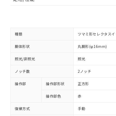
種類
ツマミ形セレクタスイ
胴体形状
丸胴形(φ16mm)
照光/非照光
照光
ノッチ数
2ノッチ
操作部
操作部形状
正方形
操作部色
赤
復帰方式
手動