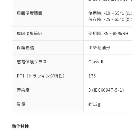
51物質の非含有証
※本証明書は発行
周囲温度範囲
使用時: -10～55℃
また、RoHS指
保存時: -25～65℃
混在することから
既に当社にて対応
り割愛しておりま
周囲湿度範囲
使用時: 35～85%RH
保護構造
IP65耐油形
感電保護クラス
Class II
PTI（トラッキング特性）
175
汚染度
3 (IEC60947-5-1)
質量
約13g
動作特性