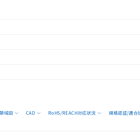
領域図
CAD
RoHS/REACH対応状況
規格認証/適合