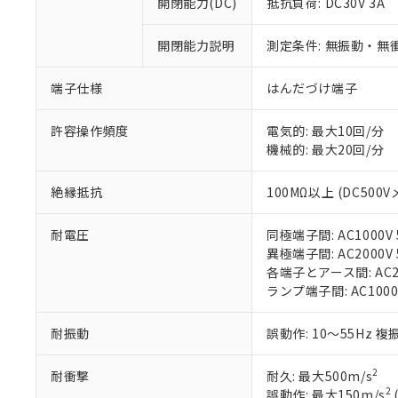
※1 中国RoHS
開閉能力(DC)
抵抗負荷: DC30V 3A
仕入先様の事情に
があります。
以下の条件をお読
「○」：最大均質
開閉能力説明
測定条件: 無振動・無衝
「×」：最大均質
本サービスは
当社は、これ
*EU RoHS指令（10物
「－」：未確認で
鉛(Pb) 1000ppm以下、
くものです。
う）を輸出ま
端子仕様
はんだづけ端子
記
説明
六価クロム(Cr(Ⅵ)) 1
当社制御機器
などの必要な
フタル酸ビス(2-エチルヘ
号
*中国RoHS10物質の基準値 
ル（DBP） 1000ppm
在庫状況およ
当社は規制貨
Pb(鉛) :1000ppm、 Hg
許容操作頻度
電気的: 最大10回/分
但し、RoHS指令で産
のであり、閲
ます。
Cr(Ⅵ)(六価クロム) : 
フタル酸エステル類の４
機械的: 最大20回/分
○
一定数以
DBP(フタル酸ジブチル) :
い。
当社は貴社製
DEHP(フタル酸ビス(2-エ
正式な納期状
置等に一切使
絶縁抵抗
100MΩ以上 (DC500V
当社販売員に
※2 対応予定月
△
一定数に
当社は、貴社
オムロン制御
また当社は、
※2 環境保護使
在庫状況およ
部品在庫の切り替
耐電圧
同極端子間: AC1000V 5
たしません。
－
在庫なし
す。
異極端子間: AC2000V 5
「ｅ」：有害物質
機器販売
マイパーツ機
各端子とアース間: AC200
「10」：通常の
ている必要が
ランプ端子間: AC1000
味します。
空
受注生産
お客様が当ウ
※3 非含有証明
「－」：未確認で
白
が、当社の製
耐振動
誤動作: 10～55Hz 複
さい。
下記の非含有証明
※当社の共同
2
耐衝撃
耐久: 最大500m/s
いる法人を指
EU RoHS指令（
2
誤動作: 最大150m/s