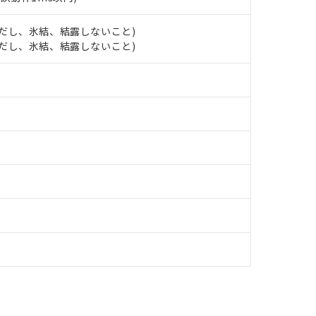
明書（当社基準）
日時点で非含有を証明するもので、過去に遡って非含有を証明するも
 (ただし、氷結、結露しないこと)
令のフタル酸エステル類４物質の対応では、対応完了までの期間は出
 (ただし、氷結、結露しないこと)
備考欄に対応日を記載しておりました。
品への在庫切替を完了していることから、特段のことがない限り、20
す。