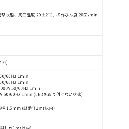
○×表
より、非含有部品としていたものが、含有品と判明した場合などやむ
みいただき、同意のうえご利用ください。
材料含有率が中国RoHSの基準値以下であることを示します。
撃状態、周囲温度 20±2℃、操作ひん度 20回/min
材料含有率が中国RoHSの基準値を超えていることを示します。
、当社制御機器事業取扱商品の当社在庫状況および標準価格(税抜)
ら貴社製品のうち、外国為替および外国貿易法に定める商品（以下｢
質）：
す。当社販売部門へお問い合わせください。
 水銀(Hg) 1000ppm以下、 カドミウム(Cd) 100ppm以下、
たは国外への提供する場合は、日本国政府の輸出許可(または役務取
000ppm以下、ポリ臭化ビフェニル類(PBB) 1000ppm以下、ポリ臭化ジフェニルエーテル類(P
事業取扱商品の中には、本サービスの対象外となる商品もあること
手続きをとります。
キシル) (DEHP)(別名：DOP) 1000ppm以下、フタル酸ブチルベンジル（BBP） 100
(GB/T26572)：
以下、フタル酸ジイソブチル (DIBP) 1000ppm以下
び標準価格照会結果は、記載している更新日時点での社内データに
物を破棄する場合は、完全に破砕するなど、違法に輸出されないよ
(水銀) : 1000ppm、 Cd(カドミウム) : 100ppm、
業用監視および制御機器に対する適用除外項目は除く。
覧された時点での実際の在庫および標準価格とは異なる場合がある
1000ppm、 PBBs(ポリ臭化ビフェニル類) : 1000ppm、 PBDEs(ポリ臭化ジフェニルエーテル類
物質については閾値を超える意図的な使用がないことを確認しています。
上の在庫あり
 1000ppm、 DIBP(フタル酸ジイソブチル) : 1000ppm、 BBP(フタル酸ブチルベンジル) :
品を、核兵器、ミサイル、化学兵器、生物兵器またはその他武器並
チルヘキシル)) : 1000ppm
況および標準価格はお客様のお取引先、またはお客様担当のオムロ
用いたしません。
メガ)
ご相談ください。
は満たないが在庫あり
製品を第三者に販売する場合は、上記1、2および3の内容を当該第
機器販売店や当社販売拠点は「
販売ネットワーク
」をご確認くだ
販売先および販売に係わる関係者が違法に輸出するおそれがある場
用期限
び標準価格結果を当社の事前の承諾なく第三者に漏洩または開示し
え状況などにより、予定月が前後することがあります。
0/60Hz 1min
(最新の在庫状況については、お客様のお取引先、またはお客様担当
0/60Hz 1min
（10物質）のすべてが基準値以下であることを示します。
店・当社販売員にご確認ください)
能（部品リスト作成サービス）をご利用いただくには、I-Webメン
0V 50/60Hz 1min
使用状況下において有害物質が外部に漏えいし、環境に深刻な影響を
あります。
V 50/60Hz 1min (LEDを取り付けない状態)
機種、また在庫状況の情報を公開していない機種
ェブサイト上で当社にご登録された部品リストについて、当社およ
書ダウンロード
す。当社販売部門へお問い合わせください。
品・サービスに関するお客様との取引・商談に必要な範囲で利用す
合意する
キャンセル
振幅 1.5mm (誤動作1ms以内)
書をダウンロードすることができます。
利用者とは、
"個人情報の共同利用に関して"
の「1.共同利用者の
します。
10物質）の非含有証明書
(誤動作1ms以内)