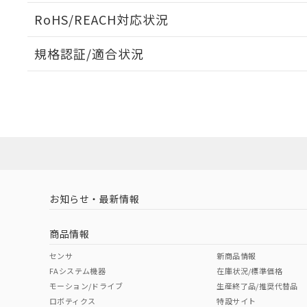
ログイン/会員登録いただくと、CADデータをダウンロ
RoHS/REACH対応状況
規格認証/適合状況
EU RoHS
注意事項・凡例
UL認証
CSA認証
CEマーキング
ダウンロードデータをご利用いただく前に、以下を必ずお読
No
No
Yes
対応状況
対応予定月
※1
※2
ソフトウェアの使用条件
対応済み
LR型式承認
DNV型式承認
BV型式承認
KR
（イギリス
（ノルウェー
（フランス
（
お知らせ・最新情報
中国 RoHS
注意事項・凡例
船舶規格）
船舶規格）
船舶規格）
船
商品情報
No
No
No
No
中国 RoHS表
※1 ※2
センサ
新商品情報
FAシステム機器
在庫状況/標準価格
Pb
Hg
Cd
Cr(V
モーション/ドライブ
生産終了品/推奨代替品
ロボティクス
特設サイト