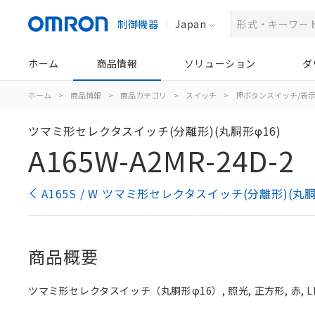
制御機器
Japan
ホーム
商品情報
ソリューション
ダ
ホーム
>
商品情報
>
商品カテゴリ
>
スイッチ
>
押ボタンスイッチ/表
ツマミ形セレクタスイッチ(分離形)(丸胴形φ16)
A165W-A2MR-24D-2
A165S / W ツマミ形セレクタスイッチ(分離形)(丸
商品概要
ツマミ形セレクタスイッチ（丸胴形φ16）, 照光, 正方形, 赤, LED