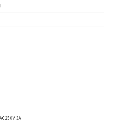
用
 RoHS指令（10物質）の非含有に対応した製品が提供可能な商品です
oHS指令（10物質）の非含有に対応した製品に切り替える予定のある
 RoHS指令（10物質）の非含有に非対応の商品で、対応品を出す予
AC250V 3A
 RoHS指令（10物質）の非含有の対応状況を調査中または確認中の
ンス料など無形物で、有害物質有無と関係のない商品です。