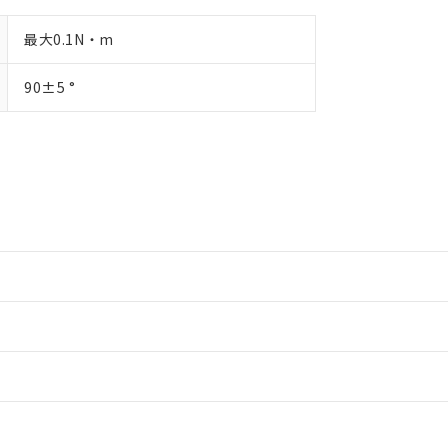
最大0.1N・m
90±5 °
情報更新：2
情報更新：2
情報更新：2