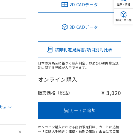
2D CADデータ
在庫・価格
無料テスト機
3D CADデータ
該非判定見解書/項目別対比表
日本の外為法に基づく該非判定、およびEAR再輸出規
制に関する見解が入手できます。
オンライン購入
¥ 3,020
販売価格（税込）
状況
カートに追加
オンライン購入における出荷予定日は、カートに追加
～「ご購入手続き：価格・納期の確認」画面にてご確