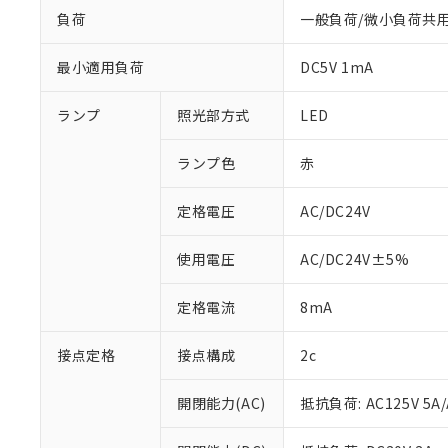
負荷
一般負荷/微小負荷共
最小適用負荷
DC5V 1mA
ランプ
照光部方式
LED
ランプ色
赤
定格電圧
AC/DC24V
使用電圧
AC/DC24V±5%
定格電流
8mA
※1 対応状況
対応済み：EU
接点定格
接点構成
2c
対応予定：EU R
対応予定なし：EU
開閉能力(AC)
抵抗負荷: AC125V 5A/
調査・確認中：EU
ご利用条件
非該当品：ライセ