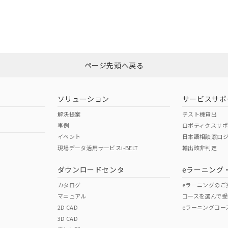
I)
PBBs
PBDEs
DBP
備考欄に対応日を記載しておりました。
この製品の規格認証/適合
品への在庫切替を完了していることから、特段のことがない限り、20
その他の認証はこちらのページからご
す。
O
O
O
ページ先頭へ戻る
在庫等で未対応品が混在する可能性があります。
問い合わせください。
ソリューション
サービスサポ
解決提案
この製品のRoHS/REACH対応
テスト機貸出
事例
ロボティクスサ
イベント
日本語相談窓口
現場データ活用サービスi-BELT
輸出該非判定
ダウンロードセンタ
eラーニング
カタログ
eラーニングのご
マニュアル
コースを選んで受
2D CAD
eラーニングコー
3D CAD