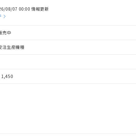
26/08/07 00:00 情報更新
件
販売中
受注生産機種
¥ 1,450
 RoHS指令（10物質）の非含有に対応した製品が提供可能な商品です
oHS指令（10物質）の非含有に対応した製品に切り替える予定のある
 RoHS指令（10物質）の非含有に非対応の商品で、対応品を出す予
 RoHS指令（10物質）の非含有の対応状況を調査中または確認中の
ンス料など無形物で、有害物質有無と関係のない商品です。
○×表
より、非含有部品としていたものが、含有品と判明した場合などやむ
みいただき、同意のうえご利用ください。
材料含有率が中国RoHSの基準値以下であることを示します。