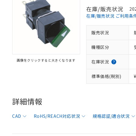
在庫/販売状況
20
在庫/販売状況 ご利用条
販売状況
機種区分
画像をクリックすると大きくなります
在庫状況
標準価格(税別)
※1 対応状況
対応済み：EU
詳細情報
対応予定：EU R
対応予定なし：EU
調査・確認中：EU
ご利用条件
CAD
RoHS/REACH対応状況
規格認証/適合状況
非該当品：ライセ
※1 中国RoHS
仕入先様の事情に
があります。
以下の条件をお読
「○」：最大均質