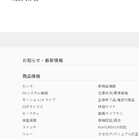
Pb
Hg
Cd
Cr(V
混在することから
既に当社にて対応
り割愛しておりま
O
O
O
O
"対応済み"や非含有の記載がされた商品であっても、流通
非含有品が必要な際は、弊社営業部門もしくは販売店へお
お知らせ・最新情報
商品情報
センサ
新商品情報
FAシステム機器
在庫状況/標準価格
モーション/ドライブ
生産終了品/推奨代替品
ロボティクス
特設サイト
セーフティ
動画ライブラリ
検査装置
規格認証/適合
スイッチ
RoHS/REACH対応
リレー
カタログ/マニュアル訂正