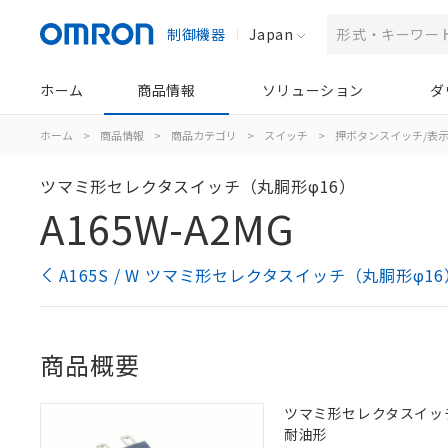
制御機器
Japan
ホーム
商品情報
ソリューション
ダ
ホーム
>
商品情報
>
商品カテゴリ
>
スイッチ
>
押ボタンスイッチ/表
ツマミ形セレクタスイッチ（丸胴形φ16）
A165W-A2MG
A165S / W ツマミ形セレクタスイッチ（丸胴形φ1
商品概要
ツマミ形セレクタスイッチ（丸
耐油形