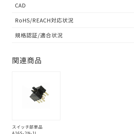
CAD
「×」：最大均質
本サービスは
当社は、これ
*EU RoHS指令（10物
「－」：未確認で
鉛(Pb) 1000ppm以下、
くものです。
う）を輸出ま
記
説明
六価クロム(Cr(Ⅵ)) 1
RoHS/REACH対応状況
当社制御機器
などの必要な
フタル酸ビス(2-エチルヘ
号
*中国RoHS10物質の基準値 
ル（DBP） 1000ppm
在庫状況およ
当社は規制貨
ログイン/会員登録いただくと、CADデータをダウンロ
Pb(鉛) :1000ppm、 Hg
但し、RoHS指令で産
のであり、閲
ます。
Cr(Ⅵ)(六価クロム) : 
規格認証/適合状況
フタル酸エステル類の４
○
一定数以
DBP(フタル酸ジブチル) :
い。
当社は貴社製
DEHP(フタル酸ビス(2-エ
EU RoHS
注意事項・凡例
正式な納期状
置等に一切使
UL認証
CSA認証
CEマーキング
当社販売員に
※2 対応予定月
△
一定数に
当社は、貴社
関連商品
オムロン制御
また当社は、
※2 環境保護使
在庫状況およ
No
No
N/A
部品在庫の切り替
対応状況
対応予定月
たしません。
※1
※2
－
在庫なし
す。
「ｅ」：有害物質
機器販売
ダウンロードデータをご利用いただく前に、以下を必ずお読
マイパーツ機
「10」：通常の
対応済み
ソフトウェアの使用条件
ている必要が
味します。
空
受注生産
お客様が当ウ
※3 非含有証明
LR型式承認
DNV型式承認
BV型式承認
「－」：未確認で
KR
白
が、当社の製
（イギリス
（ノルウェー
（フランス
（
中国 RoHS
注意事項・凡例
さい。
下記の非含有証明
船舶規格）
船舶規格）
船舶規格）
船
※当社の共同
いる法人を指
EU RoHS指令（
No
No
No
No
51物質の非含有証
中国 RoHS表
※1 ※2
スイッチ部単品
※本証明書は発行
A16S-2N-1L
また、RoHS指