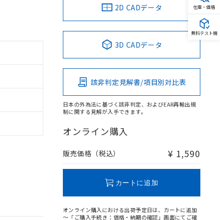
2D CADデータ
在庫・価格
無料テスト機
3D CADデータ
該非判定見解書/項目別対比表
日本の外為法に基づく該非判定、およびEAR再輸出規
制に関する見解が入手できます。
オンライン購入
。
¥ 1,590
販売価格（税込）
商品です。
定はありません。
商品です。
カートに追加
を得ず変更すること
オンライン購入における出荷予定日は、カートに追加
～「ご購入手続き：価格・納期の確認」画面にてご確