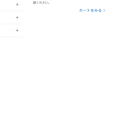
認ください。
を提供させていただ
規制貨物等」とい
カートをみる
引許可)を取得する
：2006/4/1
BDE) 1000ppm以下、
をご了承ください。
0ppm以下、フタル酸ジブチ
基づき作成されるも
う必要な手段を講じ
2026/7/29
ことをご了承くださ
) : 1000ppm、
 1000ppm、
びにこれらの製造装
ン制御機器販売店・
三者に通知します。
さい。
合は、取り引きをい
ないようお願いしま
のオムロン制御
バーズにご登録され
及ぼさない年数を意
び当社の共同利用者
ることをご了承くだ
範囲」に記載されて
のではありません。
荷製品に未対応品が