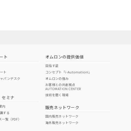
DIBP
BBP
DEHP
環境保護
状況ページへ
使用期限
22年1月12日よ
検索ください
O
O
O
e
ート
オムロンの提供価値
状況ページへ
目指す姿
ポート
コンセプト「i-Automation!」
ジャパンデスク
オムロンの強み
お客様との共創拠点
AUTOMATION CENTER
技術を磨く現場
・セミナ
案内
販売ネットワーク
講する
国内販売ネットワーク
ス一覧（PDF）
海外販売ネットワーク