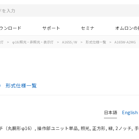
ウンロード
サポート
セミナ
オムロンの
示灯
>
φ16:照光・非照光・表示灯
>
A165S / W
>
形式仕様一覧
>
A165W-A2MG
6） 形式仕様一覧
日本語
English
胴形φ16）, 操作部ユニット単品, 照光, 正方形, 緑, 2ノッチ, 手動