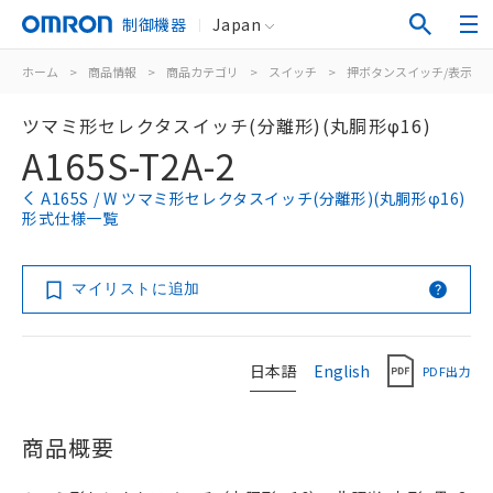
制御機器
Japan
ホーム
>
商品情報
>
商品カテゴリ
>
スイッチ
>
押ボタンスイッチ/表示灯
ツマミ形セレクタスイッチ(分離形)(丸胴形φ16)
A165S-T2A-2
A165S / W ツマミ形セレクタスイッチ(分離形)(丸胴形φ16)
形式仕様一覧
マイリストに追加
日本語
English
PDF出力
商品概要