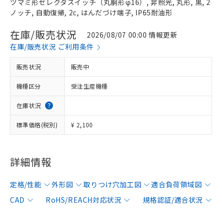
ツマミ形セレクタスイッチ（丸胴形φ16）, 非照光, 丸形, 黒, 2
ノッチ, 自動復帰, 2c, はんだづけ端子, IP65耐油形
在庫/販売状況
2026/08/07 00:00 情報更新
在庫/販売状況 ご利用条件
販売状況
販売中
機種区分
受注生産機種
在庫状況
標準価格(税別)
¥ 2,100
詳細情報
定格/性能
外形図
取りつけ穴加工図
適合負荷領域図
CAD
RoHS/REACH対応状況
規格認証/適合状況