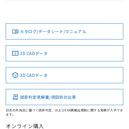
荷製品に未対応品が混在することから備考
ログイン/会員登録
EU RoHS
注意事項・凡例
欄に対応日を記載しておりました。
UL認証
CSA認証
CEマーキング
既に当社にて対応品への在庫切替を完了
No
No
Yes
していることから、特段のことがない限
対応状況
対応予定月
※1
※2
ダウンロードデータをご利用いただく前に、以下を必ずお読
り、2022年1月12日より割愛しておりま
みください。
す。
カタログ/データシート/マニュアル
対応済み
ソフトウェアの使用条件
LR型式承認
DNV型式承認
BV型式承認
KR型式承
（イギリス
（ノルウェー
（フランス
（韓国
船舶規格）
船舶規格）
船舶規格）
船舶規格
中国 RoHS
注意事項・凡例
2D CADデータ
No
No
No
No
中国 RoHS表
※1 ※2
3D CADデータ
この製品の規格認証/適合状況ページへ
Pb
Hg
Cd
Cr(VI)
その他の認証はこちらのページからご検索ください
該非判定見解書/項目別対比表
O
O
O
O
日本の外為法に基づく該非判定、およびEAR再輸出規制に関する見解が入手でき
ます。
"対応済み"や非含有の記載がされた商品であっても、流通
在庫等で未対応品が混在する可能性があります。
オンライン購入