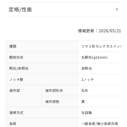
定格/性能
情報更新：2026/05/21
種類
ツマミ形セレクタスイッチ
胴体形状
丸胴形(φ16mm)
照光/非照光
非照光
ノッチ数
2ノッチ
操作部
操作部形状
丸形
操作部色
黒
復帰方式
左自動
負荷
一般負荷/微小負荷共用