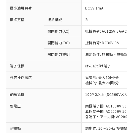
最小適用負荷
DC5V 1mA
接点定格
接点構成
2c
開閉能力(AC)
抵抗負荷: AC125V 5A/AC250
開閉能力(DC)
抵抗負荷: DC30V 3A
開閉能力説明
測定条件: 無振動・無衝撃状態
端子仕様
はんだづけ端子
許容操作頻度
電気的: 最大10回/分
※1 対応状況
機械的: 最大20回/分
対応済み：EU RoHS指令（10物質）の
絶縁抵抗
100MΩ以上 (DC500Vメガ)
非含有に対応した製品が提供可能な商品で
す。
耐電圧
同極端子間: AC1000V 50/60
対応予定：EU RoHS指令（10物質）の非含
異極端子間: AC2000V 50/60
ご利用条件
各端子とアース間: AC2000V 5
有に対応した製品に切り替える予定のある
商品です。
耐振動
誤動作: 10～55Hz 複振幅 1
対応予定なし：EU RoHS指令（10物質）の