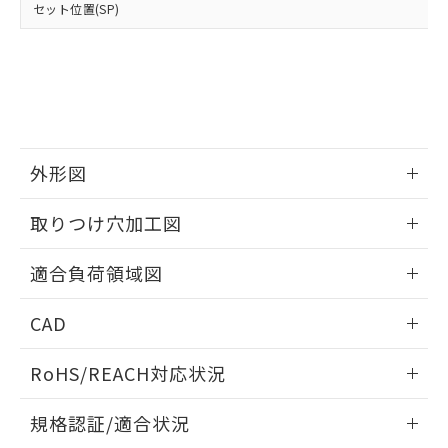
※2 環境保護使用期限
使用いたしません。
セット位置(SP)
たはお客様担当のオムロン制御
ください。
当社は、貴社製品を第三者に販売する
機器販売店・当社販売員にご確
在庫状況および標準価格結果を当社の
※2 対応予定月
「ｅ」：有害物質（10物質）のすべてが基
場合は、上記1、2および3の内容を当
認ください)
事前の承諾なく第三者に漏洩または開
準値以下であることを示します。
該第三者に通知します。また当社は、
示しないようお願いします。
部品在庫の切り替え状況などにより、予定
「10」：通常の使用状況下において有害物
販売先および販売に係わる関係者が違
マイパーツ機能（部品リスト作成サー
空
受注生産機種、また在庫状況の
月が前後することがあります。
質が外部に漏えいし、環境に深刻な影響を
法に輸出するおそれがある場合は、取
ビス）をご利用いただくには、I-Web
白
情報を公開していない機種
及ぼさない年数を意味します。
り引きをいたしません。
メンバーズにご登録されている必要が
「－」：未確認です。当社販売部門へお問
あります。
外形図
い合わせください。
お客様が当ウェブサイト上で当社にご
※3 非含有証明書ダウンロード
登録された部品リストについて、当社
情報更新：2026/05/21
取りつけ穴加工図
および当社の共同利用者が、当社の製
下記の非含有証明書をダウンロードするこ
品・サービスに関するお客様との取
とができます。
情報更新：2026/05/21
合意する
キャンセル
引・商談に必要な範囲で利用すること
適合負荷領域図
をご了承ください。
EU RoHS指令（10物質）の非含有証明書
※当社の共同利用者とは、
情報更新：2026/05/21
"個人情報
CAD
51物質の非含有証明書（当社基準）
の共同利用に関して"
の「1.共同利
※本証明書は発行日時点で非含有を証明す
用者の範囲」に記載されている法人を
ログイン/会員登録いただくと、CADデータをダウンロー
るもので、過去に遡って非含有を証明する
RoHS/REACH対応状況
指します。
ドすることができます。
ものではありません。
また、RoHS指令のフタル酸エステル類４
情報更新：2026/7/29
規格認証/適合状況
物質の対応では、対応完了までの期間は出