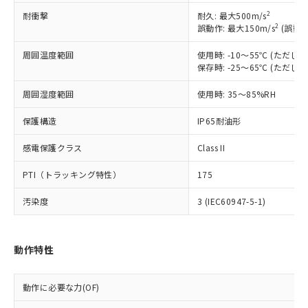
以下の条件をお読みいただき、同意のうえ
非含有に非対応の商品で、対応品を出す予
2
耐衝撃
耐久: 最大500m/s
ご利用ください。
定はありません。
2
誤動作: 最大150m/s
(誤動作
調査・確認中：EU RoHS指令（10物質）の
本サービスは、当社制御機器事業取扱
※1 中国RoHS○×表
非含有の対応状況を調査中または確認中の
周囲温度範囲
使用時: -10～55℃ (ただ
商品の当社在庫状況および標準価格
商品です。
保存時: -25～65℃ (ただ
(税抜)を提供させていただくもので
「○」：最大均質材料含有率が中国RoHSの
非該当品：ライセンス料など無形物で、有
す。
基準値以下であることを示します。
周囲湿度範囲
害物質有無と関係のない商品です。
使用時: 35～85%RH
当社制御機器事業取扱商品の中には、
「×」：最大均質材料含有率が中国RoHSの
仕入先様の事情により、非含有部品として
本サービスの対象外となる商品もある
保護構造
基準値を超えていることを示します。
IP65耐油形
いたものが、含有品と判明した場合などや
当社は、これら貴社製品のうち、外国
ことをご了承ください。
「－」：未確認です。当社販売部門へお問
むを得ず変更することがあります。
為替および外国貿易法に定める商品
在庫状況および標準価格照会結果は、
感電保護クラス
Class II
い合わせください。
（以下｢規制貨物等」という）を輸出
記載している更新日時点での社内デー
*EU RoHS指令（10物質）：
または国外への提供する場合は、日本
記
タに基づき作成されるものであり、閲
説明
PTI（トラッキング特性）
175
鉛(Pb) 1000ppm以下、 水銀(Hg) 1000ppm以下、 カド
*中国RoHS10物質の基準値 (GB/T26572)：
国政府の輸出許可(または役務取引許
号
覧された時点での実際の在庫および標
ミウム(Cd) 100ppm以下、
Pb(鉛) :1000ppm、 Hg(水銀) : 1000ppm、 Cd(カドミウ
可)を取得するなどの必要な手続きを
六価クロム(Cr(Ⅵ)) 1000ppm以下、ポリ臭化ビフェニル
ム) : 100ppm、
汚染度
3 (IEC60947-5-1)
準価格とは異なる場合があることをご
類(PBB) 1000ppm以下、ポリ臭化ジフェニルエーテル類
Cr(Ⅵ)(六価クロム) : 1000ppm、 PBBs(ポリ臭化ビフェ
とります。
了承ください。
(PBDE) 1000ppm以下、フタル酸ビス(2-エチルヘキシ
○
一定数以上の在庫あり
ニル類) : 1000ppm、 PBDEs(ポリ臭化ジフェニルエーテ
当社は規制貨物を破棄する場合は、完
ル) (DEHP)(別名：DOP) 1000ppm以下、フタル酸ブチ
正式な納期状況および標準価格はお客
ル類) : 1000ppm、
ルベンジル（BBP） 1000ppm以下、フタル酸ジブチル
全に破砕するなど、違法に輸出されな
DBP(フタル酸ジブチル) : 1000ppm、 DIBP(フタル酸ジ
様のお取引先、またはお客様担当のオ
動作特性
（DBP） 1000ppm以下、フタル酸ジイソブチル
イソブチル) : 1000ppm、 BBP(フタル酸ブチルベンジ
△
一定数には満たないが在庫あり
いよう必要な手段を講じます。
ムロン制御機器販売店・当社販売員に
(DIBP) 1000ppm以下
ル) : 1000ppm、
当社は貴社製品を、核兵器、ミサイ
但し、RoHS指令で産業用監視および制御機器に対する
DEHP(フタル酸ビス(2-エチルヘキシル)) : 1000ppm
ご相談ください。
適用除外項目は除く。
ル、化学兵器、生物兵器またはその他
－
在庫なし(最新の在庫状況につ
動作に必要な力(OF)
オムロン制御機器販売店や当社販売拠
フタル酸エステル類の４物質については閾値を超える意
武器並びにこれらの製造装置等に一切
いては、お客様のお取引先、ま
図的な使用がないことを確認しています。
点は「
販売ネットワーク
」をご確認