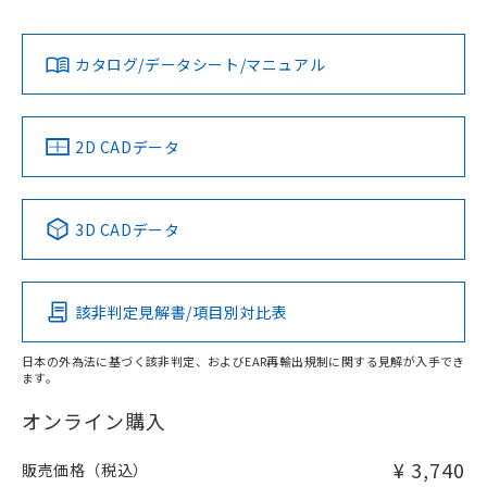
No
No
Yes
既に当社にて対応品への在庫切替を完了
対応状況
対応予定月
※1
※2
していることから、特段のことがない限
カタログ/データシート/マニュアル
り、2022年1月12日より割愛しておりま
対応済み
す。
LR型式承認
DNV型式承認
BV型式承認
KR型式承
（イギリス
（ノルウェー
（フランス
（韓国
船舶規格）
船舶規格）
船舶規格）
船舶規格
中国 RoHS
注意事項・凡例
2D CADデータ
No
No
No
No
中国 RoHS表
※1 ※2
3D CADデータ
この製品の規格認証/適合状況ページへ
Pb
Hg
Cd
Cr(VI)
その他の認証はこちらのページからご検索ください
該非判定見解書/項目別対比表
O
O
O
O
日本の外為法に基づく該非判定、およびEAR再輸出規制に関する見解が入手でき
ます。
"対応済み"や非含有の記載がされた商品であっても、流通
在庫等で未対応品が混在する可能性があります。
オンライン購入
非含有品が必要な際は、弊社営業部門もしくは販売店へお
問い合わせください。
¥ 3,740
販売価格（税込）