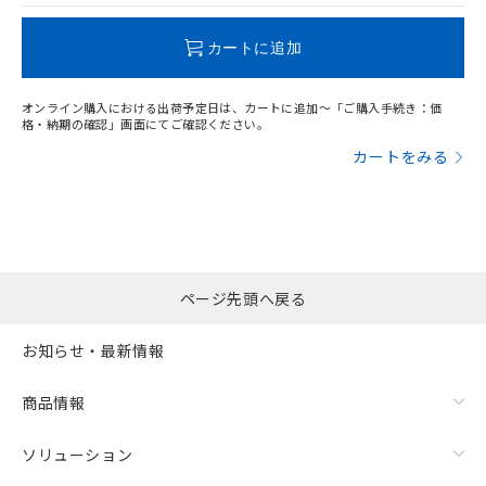
この製品のRoHS/REACH対応状況ページへ
カートに追加
オンライン購入における出荷予定日は、カートに追加～「ご購入手続き：価
格・納期の確認」画面にてご確認ください。
カートをみる
ページ先頭へ戻る
お知らせ・最新情報
商品情報
ソリューション