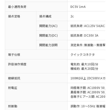
最小適用負荷
DC5V 1mA
接点定格
接点構成
2c
開閉能力(AC)
抵抗負荷: AC125V 5A/AC250
開閉能力(DC)
抵抗負荷: DC30V 3A
開閉能力説明
測定条件: 無振動・無衝撃状態
端子仕様
クイックコネクタ
※1 対応状況
許容操作頻度
電気的: 最大10回/分
機械的: 最大20回/分
対応済み：EU RoHS指令（10物質）の
非含有に対応した製品が提供可能な商品で
絶縁抵抗
100MΩ以上 (DC500Vメガ)
す。
対応予定：EU RoHS指令（10物質）の非含
耐電圧
同極端子間: AC1000V 50/60
ご利用条件
有に対応した製品に切り替える予定のある
異極端子間: AC2000V 50/60
商品です。
各端子とアース間: AC2000V 5
対応予定なし：EU RoHS指令（10物質）の
以下の条件をお読みいただき、同意のうえ
耐振動
誤動作: 10～55Hz 複振幅 1
非含有に非対応の商品で、対応品を出す予