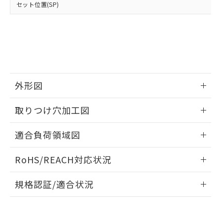
当社は、貴社製品を第三者に販売する
機器販売店・当社販売員にご確
セット位置(SP)
在庫状況および標準価格結果を当社の
※2 対応予定月
「ｅ」：有害物質（10物質）のすべてが基
場合は、上記1、2および3の内容を当
認ください)
事前の承諾なく第三者に漏洩または開
準値以下であることを示します。
該第三者に通知します。また当社は、
示しないようお願いします。
部品在庫の切り替え状況などにより、予定
「10」：通常の使用状況下において有害物
販売先および販売に係わる関係者が違
マイパーツ機能（部品リスト作成サー
空
受注生産機種、また在庫状況の
月が前後することがあります。
質が外部に漏えいし、環境に深刻な影響を
法に輸出するおそれがある場合は、取
ビス）をご利用いただくには、I-Web
白
情報を公開していない機種
及ぼさない年数を意味します。
り引きをいたしません。
メンバーズにご登録されている必要が
「－」：未確認です。当社販売部門へお問
あります。
い合わせください。
お客様が当ウェブサイト上で当社にご
外形図
※3 非含有証明書ダウンロード
登録された部品リストについて、当社
および当社の共同利用者が、当社の製
情報更新：2026/05/21
下記の非含有証明書をダウンロードするこ
取りつけ穴加工図
品・サービスに関するお客様との取
とができます。
合意する
キャンセル
引・商談に必要な範囲で利用すること
情報更新：2026/05/21
をご了承ください。
適合負荷領域図
EU RoHS指令（10物質）の非含有証明書
※当社の共同利用者とは、
"個人情報
51物質の非含有証明書（当社基準）
の共同利用に関して"
の「1.共同利
情報更新：2026/05/21
※本証明書は発行日時点で非含有を証明す
RoHS/REACH対応状況
用者の範囲」に記載されている法人を
るもので、過去に遡って非含有を証明する
指します。
情報更新：2026/7/29
ものではありません。
規格認証/適合状況
また、RoHS指令のフタル酸エステル類４
物質の対応では、対応完了までの期間は出
EU RoHS
注意事項・凡例
UL認証
CSA認証
CEマーキング
荷製品に未対応品が混在することから備考
欄に対応日を記載しておりました。