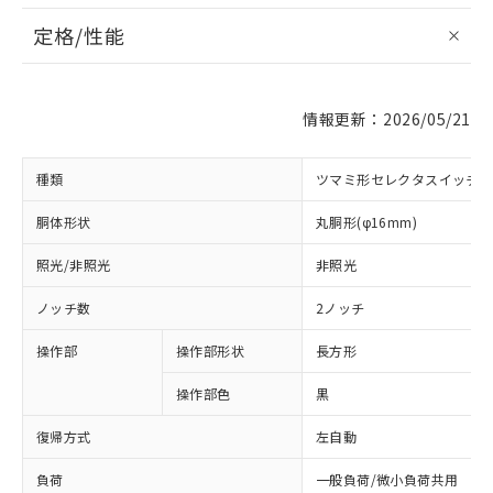
定格/性能
情報更新：2026/05/21
種類
ツマミ形セレクタスイッチ
胴体形状
丸胴形(φ16mm)
照光/非照光
非照光
ノッチ数
2ノッチ
操作部
操作部形状
長方形
操作部色
黒
復帰方式
左自動
負荷
一般負荷/微小負荷共用