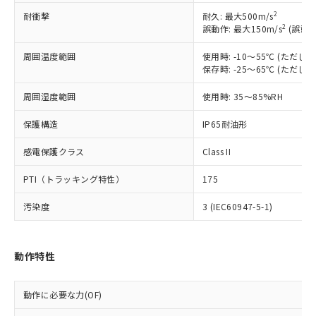
ご利用ください。
定はありません。
2
耐衝撃
耐久: 最大500m/s
調査・確認中：EU RoHS指令（10物質）の
本サービスは、当社制御機器事業取扱
2
誤動作: 最大150m/s
(誤動作
※1 中国RoHS○×表
非含有の対応状況を調査中または確認中の
商品の当社在庫状況および標準価格
商品です。
周囲温度範囲
(税抜)を提供させていただくもので
使用時: -10～55℃ (ただ
「○」：最大均質材料含有率が中国RoHSの
非該当品：ライセンス料など無形物で、有
保存時: -25～65℃ (ただ
す。
基準値以下であることを示します。
害物質有無と関係のない商品です。
当社制御機器事業取扱商品の中には、
「×」：最大均質材料含有率が中国RoHSの
仕入先様の事情により、非含有部品として
周囲湿度範囲
使用時: 35～85%RH
本サービスの対象外となる商品もある
基準値を超えていることを示します。
いたものが、含有品と判明した場合などや
当社は、これら貴社製品のうち、外国
ことをご了承ください。
「－」：未確認です。当社販売部門へお問
むを得ず変更することがあります。
保護構造
IP65耐油形
為替および外国貿易法に定める商品
在庫状況および標準価格照会結果は、
い合わせください。
（以下｢規制貨物等」という）を輸出
記載している更新日時点での社内デー
感電保護クラス
Class II
*EU RoHS指令（10物質）：
または国外への提供する場合は、日本
記
タに基づき作成されるものであり、閲
説明
鉛(Pb) 1000ppm以下、 水銀(Hg) 1000ppm以下、 カド
*中国RoHS10物質の基準値 (GB/T26572)：
国政府の輸出許可(または役務取引許
号
覧された時点での実際の在庫および標
ミウム(Cd) 100ppm以下、
Pb(鉛) :1000ppm、 Hg(水銀) : 1000ppm、 Cd(カドミウ
PTI（トラッキング特性）
175
可)を取得するなどの必要な手続きを
六価クロム(Cr(Ⅵ)) 1000ppm以下、ポリ臭化ビフェニル
ム) : 100ppm、
準価格とは異なる場合があることをご
類(PBB) 1000ppm以下、ポリ臭化ジフェニルエーテル類
Cr(Ⅵ)(六価クロム) : 1000ppm、 PBBs(ポリ臭化ビフェ
とります。
了承ください。
汚染度
3 (IEC60947-5-1)
(PBDE) 1000ppm以下、フタル酸ビス(2-エチルヘキシ
○
一定数以上の在庫あり
ニル類) : 1000ppm、 PBDEs(ポリ臭化ジフェニルエーテ
当社は規制貨物を破棄する場合は、完
ル) (DEHP)(別名：DOP) 1000ppm以下、フタル酸ブチ
正式な納期状況および標準価格はお客
ル類) : 1000ppm、
ルベンジル（BBP） 1000ppm以下、フタル酸ジブチル
全に破砕するなど、違法に輸出されな
DBP(フタル酸ジブチル) : 1000ppm、 DIBP(フタル酸ジ
様のお取引先、またはお客様担当のオ
（DBP） 1000ppm以下、フタル酸ジイソブチル
イソブチル) : 1000ppm、 BBP(フタル酸ブチルベンジ
△
一定数には満たないが在庫あり
いよう必要な手段を講じます。
ムロン制御機器販売店・当社販売員に
(DIBP) 1000ppm以下
ル) : 1000ppm、
動作特性
当社は貴社製品を、核兵器、ミサイ
但し、RoHS指令で産業用監視および制御機器に対する
DEHP(フタル酸ビス(2-エチルヘキシル)) : 1000ppm
ご相談ください。
適用除外項目は除く。
ル、化学兵器、生物兵器またはその他
－
在庫なし(最新の在庫状況につ
オムロン制御機器販売店や当社販売拠
フタル酸エステル類の４物質については閾値を超える意
武器並びにこれらの製造装置等に一切
いては、お客様のお取引先、ま
図的な使用がないことを確認しています。
点は「
販売ネットワーク
」をご確認
動作に必要な力(OF)
※2 環境保護使用期限
使用いたしません。
たはお客様担当のオムロン制御
ください。