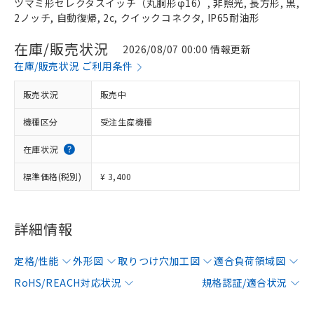
ツマミ形セレクタスイッチ（丸胴形φ16）, 非照光, 長方形, 黒,
2ノッチ, 自動復帰, 2c, クイックコネクタ, IP65耐油形
在庫/販売状況
2026/08/07 00:00 情報更新
在庫/販売状況 ご利用条件
販売状況
販売中
機種区分
受注生産機種
在庫状況
標準価格(税別)
¥ 3,400
詳細情報
定格/性能
外形図
取りつけ穴加工図
適合負荷領域図
RoHS/REACH対応状況
規格認証/適合状況