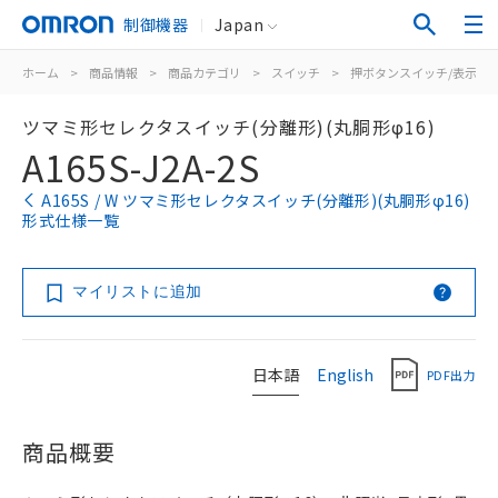
制御機器
Japan
ホーム
>
商品情報
>
商品カテゴリ
>
スイッチ
>
押ボタンスイッチ/表示灯
ツマミ形セレクタスイッチ(分離形)(丸胴形φ16)
A165S-J2A-2S
A165S / W ツマミ形セレクタスイッチ(分離形)(丸胴形φ16)
形式仕様一覧
マイリストに追加
日本語
English
PDF出力
商品概要