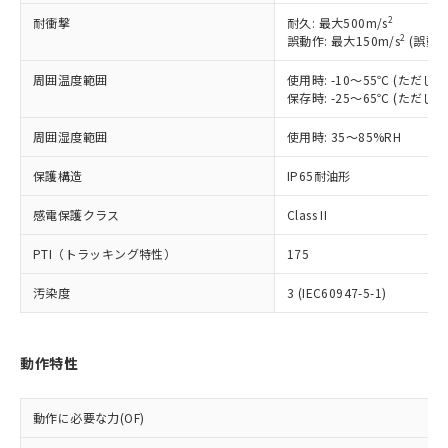
調査・確認中：EU RoHS指令（10物質）の
本サービスは、当社制御機器事業取扱
※1 中国RoHS○×表
2
耐衝撃
耐久: 最大500m/s
非含有の対応状況を調査中または確認中の
商品の当社在庫状況および標準価格
2
誤動作: 最大150m/s
(誤動作
商品です。
(税抜)を提供させていただくもので
「○」：最大均質材料含有率が中国RoHSの
非該当品：ライセンス料など無形物で、有
す。
周囲温度範囲
使用時: -10～55℃ (ただ
基準値以下であることを示します。
害物質有無と関係のない商品です。
当社制御機器事業取扱商品の中には、
保存時: -25～65℃ (ただ
「×」：最大均質材料含有率が中国RoHSの
仕入先様の事情により、非含有部品として
本サービスの対象外となる商品もある
基準値を超えていることを示します。
いたものが、含有品と判明した場合などや
当社は、これら貴社製品のうち、外国
周囲湿度範囲
使用時: 35～85%RH
ことをご了承ください。
「－」：未確認です。当社販売部門へお問
むを得ず変更することがあります。
為替および外国貿易法に定める商品
在庫状況および標準価格照会結果は、
い合わせください。
（以下｢規制貨物等」という）を輸出
保護構造
IP65耐油形
記載している更新日時点での社内デー
*EU RoHS指令（10物質）：
または国外への提供する場合は、日本
記
タに基づき作成されるものであり、閲
説明
鉛(Pb) 1000ppm以下、 水銀(Hg) 1000ppm以下、 カド
*中国RoHS10物質の基準値 (GB/T26572)：
感電保護クラス
Class II
国政府の輸出許可(または役務取引許
号
覧された時点での実際の在庫および標
ミウム(Cd) 100ppm以下、
Pb(鉛) :1000ppm、 Hg(水銀) : 1000ppm、 Cd(カドミウ
可)を取得するなどの必要な手続きを
六価クロム(Cr(Ⅵ)) 1000ppm以下、ポリ臭化ビフェニル
ム) : 100ppm、
準価格とは異なる場合があることをご
PTI（トラッキング特性）
類(PBB) 1000ppm以下、ポリ臭化ジフェニルエーテル類
175
Cr(Ⅵ)(六価クロム) : 1000ppm、 PBBs(ポリ臭化ビフェ
とります。
了承ください。
(PBDE) 1000ppm以下、フタル酸ビス(2-エチルヘキシ
○
一定数以上の在庫あり
ニル類) : 1000ppm、 PBDEs(ポリ臭化ジフェニルエーテ
当社は規制貨物を破棄する場合は、完
ル) (DEHP)(別名：DOP) 1000ppm以下、フタル酸ブチ
正式な納期状況および標準価格はお客
ル類) : 1000ppm、
汚染度
3 (IEC60947-5-1)
ルベンジル（BBP） 1000ppm以下、フタル酸ジブチル
全に破砕するなど、違法に輸出されな
DBP(フタル酸ジブチル) : 1000ppm、 DIBP(フタル酸ジ
様のお取引先、またはお客様担当のオ
（DBP） 1000ppm以下、フタル酸ジイソブチル
イソブチル) : 1000ppm、 BBP(フタル酸ブチルベンジ
△
一定数には満たないが在庫あり
いよう必要な手段を講じます。
ムロン制御機器販売店・当社販売員に
(DIBP) 1000ppm以下
ル) : 1000ppm、
当社は貴社製品を、核兵器、ミサイ
但し、RoHS指令で産業用監視および制御機器に対する
DEHP(フタル酸ビス(2-エチルヘキシル)) : 1000ppm
ご相談ください。
適用除外項目は除く。
動作特性
ル、化学兵器、生物兵器またはその他
－
在庫なし(最新の在庫状況につ
オムロン制御機器販売店や当社販売拠
フタル酸エステル類の４物質については閾値を超える意
武器並びにこれらの製造装置等に一切
いては、お客様のお取引先、ま
図的な使用がないことを確認しています。
点は「
販売ネットワーク
」をご確認
※2 環境保護使用期限
使用いたしません。
たはお客様担当のオムロン制御
ください。
動作に必要な力(OF)
当社は、貴社製品を第三者に販売する
機器販売店・当社販売員にご確
在庫状況および標準価格結果を当社の
※2 対応予定月
「ｅ」：有害物質（10物質）のすべてが基