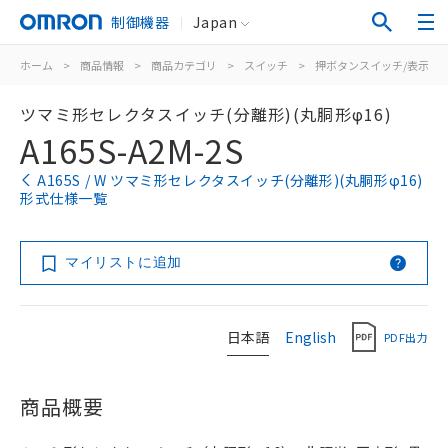
制御機器
Japan
ホーム
>
商品情報
>
商品カテゴリ
>
スイッチ
>
押ボタンスイッチ/表示灯
ツマミ形セレクタスイッチ(分離形)(丸胴形φ16)
A165S-A2M-2S
A165S / W ツマミ形セレクタスイッチ(分離形)(丸胴形φ16)
形式仕様一覧
マイリストに追加
日本語
English
PDF出力
商品概要