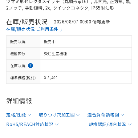
ツマミ形セレクタスイッチ（丸胴形φ16）, 非照光, 正方形, 黒,
2ノッチ, 手動復帰, 2c, クイックコネクタ, IP65耐油形
在庫/販売状況
2026/08/07 00:00 情報更新
在庫/販売状況 ご利用条件
販売状況
販売中
機種区分
受注生産機種
在庫状況
標準価格(税別)
¥ 3,400
詳細情報
定格/性能
取りつけ穴加工図
適合負荷領域図
RoHS/REACH対応状況
規格認証/適合状況