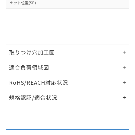
場合は、上記1、2および3の内容を当
認ください)
事前の承諾なく第三者に漏洩または開
セット位置(SP)
準値以下であることを示します。
該第三者に通知します。また当社は、
示しないようお願いします。
部品在庫の切り替え状況などにより、予定
「10」：通常の使用状況下において有害物
販売先および販売に係わる関係者が違
マイパーツ機能（部品リスト作成サー
空
受注生産機種、また在庫状況の
月が前後することがあります。
質が外部に漏えいし、環境に深刻な影響を
法に輸出するおそれがある場合は、取
ビス）をご利用いただくには、I-Web
白
情報を公開していない機種
及ぼさない年数を意味します。
り引きをいたしません。
メンバーズにご登録されている必要が
「－」：未確認です。当社販売部門へお問
あります。
い合わせください。
お客様が当ウェブサイト上で当社にご
※3 非含有証明書ダウンロード
登録された部品リストについて、当社
取りつけ穴加工図
および当社の共同利用者が、当社の製
下記の非含有証明書をダウンロードするこ
品・サービスに関するお客様との取
とができます。
情報更新：2026/05/21
合意する
キャンセル
引・商談に必要な範囲で利用すること
適合負荷領域図
をご了承ください。
EU RoHS指令（10物質）の非含有証明書
※当社の共同利用者とは、
情報更新：2026/05/21
"個人情報
RoHS/REACH対応状況
51物質の非含有証明書（当社基準）
の共同利用に関して"
の「1.共同利
※本証明書は発行日時点で非含有を証明す
用者の範囲」に記載されている法人を
情報更新：2026/7/29
るもので、過去に遡って非含有を証明する
規格認証/適合状況
指します。
ものではありません。
EU RoHS
注意事項・凡例
また、RoHS指令のフタル酸エステル類４
UL認証
CSA認証
CEマーキング
物質の対応では、対応完了までの期間は出
荷製品に未対応品が混在することから備考
No
No
Yes
対応状況
欄に対応日を記載しておりました。
対応予定月
※1
※2
既に当社にて対応品への在庫切替を完了