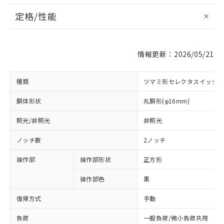
定格/性能
情報更新：2026/05/21
種類
ツマミ形セレクタスイッチ
胴体形状
丸胴形(φ16mm)
照光/非照光
非照光
ノッチ数
2ノッチ
操作部
操作部形状
正方形
操作部色
黒
復帰方式
手動
負荷
一般負荷/微小負荷共用