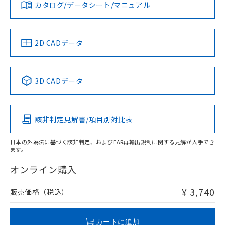
カタログ/データシート/マニュアル
対応済み
していることから、特段のことがない限
り、2022年1月12日より割愛しておりま
LR型式承認
DNV型式承認
BV型式承認
KR型式承
す。
（イギリス
（ノルウェー
（フランス
（韓国
船舶規格）
船舶規格）
船舶規格）
船舶規格
中国 RoHS
注意事項・凡例
2D CADデータ
No
No
No
No
中国 RoHS表
※1 ※2
3D CADデータ
この製品の規格認証/適合状況ページへ
Pb
Hg
Cd
Cr(VI)
その他の認証はこちらのページからご検索ください
該非判定見解書/項目別対比表
O
O
O
O
日本の外為法に基づく該非判定、およびEAR再輸出規制に関する見解が入手でき
ます。
"対応済み"や非含有の記載がされた商品であっても、流通
在庫等で未対応品が混在する可能性があります。
オンライン購入
非含有品が必要な際は、弊社営業部門もしくは販売店へお
問い合わせください。
¥ 3,740
販売価格（税込）
この製品のRoHS/REACH対応状況ページへ
カートに追加