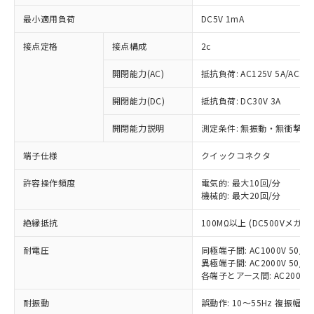
最小適用負荷
DC5V 1mA
接点定格
接点構成
2c
開閉能力(AC)
抵抗負荷: AC125V 5A/AC250
開閉能力(DC)
抵抗負荷: DC30V 3A
開閉能力説明
測定条件: 無振動・無衝撃状態
※1 対応状況
端子仕様
クイックコネクタ
許容操作頻度
電気的: 最大10回/分
対応済み：EU RoHS指令（10物質）の
機械的: 最大20回/分
非含有に対応した製品が提供可能な商品で
す。
絶縁抵抗
100MΩ以上 (DC500Vメガ)
対応予定：EU RoHS指令（10物質）の非含
ご利用条件
有に対応した製品に切り替える予定のある
耐電圧
同極端子間: AC1000V 50/60
商品です。
異極端子間: AC2000V 50/60
対応予定なし：EU RoHS指令（10物質）の
各端子とアース間: AC2000V 5
以下の条件をお読みいただき、同意のうえ
非含有に非対応の商品で、対応品を出す予
ご利用ください。
定はありません。
耐振動
誤動作: 10～55Hz 複振幅 1