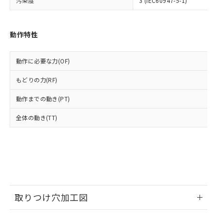
汚染度
ル) : 1000ppm、
3 (IEC60947-5-1)
当社は貴社製品を、核兵器、ミサイ
但し、RoHS指令で産業用監視および制御機器に対する
DEHP(フタル酸ビス(2-エチルヘキシル)) : 1000ppm
ご相談ください。
適用除外項目は除く。
ル、化学兵器、生物兵器またはその他
－
在庫なし(最新の在庫状況につ
オムロン制御機器販売店や当社販売拠
フタル酸エステル類の４物質については閾値を超える意
武器並びにこれらの製造装置等に一切
いては、お客様のお取引先、ま
図的な使用がないことを確認しています。
点は「
販売ネットワーク
」をご確認
動作特性
※2 環境保護使用期限
使用いたしません。
たはお客様担当のオムロン制御
ください。
当社は、貴社製品を第三者に販売する
機器販売店・当社販売員にご確
在庫状況および標準価格結果を当社の
※2 対応予定月
「ｅ」：有害物質（10物質）のすべてが基
場合は、上記1、2および3の内容を当
認ください)
事前の承諾なく第三者に漏洩または開
動作に必要な力(OF)
準値以下であることを示します。
該第三者に通知します。また当社は、
示しないようお願いします。
部品在庫の切り替え状況などにより、予定
「10」：通常の使用状況下において有害物
販売先および販売に係わる関係者が違
もどりの力(RF)
マイパーツ機能（部品リスト作成サー
空
受注生産機種、また在庫状況の
月が前後することがあります。
質が外部に漏えいし、環境に深刻な影響を
法に輸出するおそれがある場合は、取
ビス）をご利用いただくには、I-Web
白
情報を公開していない機種
及ぼさない年数を意味します。
り引きをいたしません。
動作までの動き(PT)
メンバーズにご登録されている必要が
「－」：未確認です。当社販売部門へお問
あります。
い合わせください。
全体の動き(TT)
お客様が当ウェブサイト上で当社にご
※3 非含有証明書ダウンロード
登録された部品リストについて、当社
および当社の共同利用者が、当社の製
下記の非含有証明書をダウンロードするこ
品・サービスに関するお客様との取
とができます。
合意する
キャンセル
引・商談に必要な範囲で利用すること
をご了承ください。
EU RoHS指令（10物質）の非含有証明書
※当社の共同利用者とは、
"個人情報
51物質の非含有証明書（当社基準）
の共同利用に関して"
の「1.共同利
取りつけ穴加工図
※本証明書は発行日時点で非含有を証明す
用者の範囲」に記載されている法人を
るもので、過去に遡って非含有を証明する
指します。
情報更新：2026/05/21