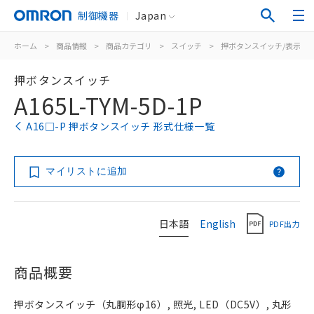
制御機器
Japan
ホーム
>
商品情報
>
商品カテゴリ
>
スイッチ
>
押ボタンスイッチ/表示灯
押ボタンスイッチ
A165L-TYM-5D-1P
A16□-P 押ボタンスイッチ 形式仕様一覧
マイリストに追加
日本語
English
PDF出力
商品概要
押ボタンスイッチ（丸胴形φ16）, 照光, LED（DC5V）, 丸形