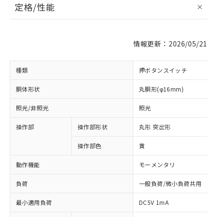
定格/性能
情報更新：2026/05/21
種類
押ボタンスイッチ
胴体形状
丸胴形(φ16mm)
照光/非照光
照光
操作部
操作部形状
丸形 突出形
操作部色
黄
動作機能
モーメンタリ
負荷
一般負荷/微小負荷共用
最小適用負荷
DC5V 1mA