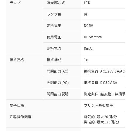
ランプ
照光部方式
LED
ランプ色
黄
定格電圧
DC5V
使用電圧
DC5V±5%
定格電流
8mA
接点定格
接点構成
1c
開閉能力(AC)
抵抗負荷: AC125V 5A/AC250
開閉能力(DC)
抵抗負荷: DC30V 3A
開閉能力説明
測定条件: 無振動・無衝撃状態
※1 対応状況
端子仕様
プリント基板端子
対応済み：EU RoHS指令（10物質）の
許容操作頻度
電気的: 最大20回/分
非含有に対応した製品が提供可能な商品で
機械的: 最大120回/分
す。
対応予定：EU RoHS指令（10物質）の非含