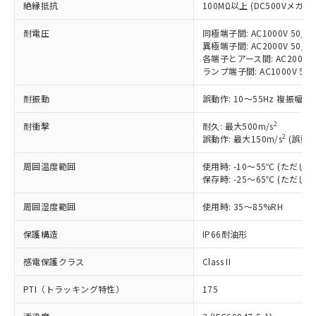
絶縁抵抗
ご利用条件
100MΩ以上 (DC500Vメガ)
有に対応した製品に切り替える予定のある
商品です。
耐電圧
同極端子間: AC1000V 50/60
対応予定なし：EU RoHS指令（10物質）の
異極端子間: AC2000V 50/60
以下の条件をお読みいただき、同意のうえ
非含有に非対応の商品で、対応品を出す予
各端子とアース間: AC2000V 5
ご利用ください。
定はありません。
ランプ端子間: AC1000V 50
調査・確認中：EU RoHS指令（10物質）の
本サービスは、当社制御機器事業取扱
※1 中国RoHS○×表
耐振動
誤動作: 10～55Hz 複振幅 1
非含有の対応状況を調査中または確認中の
商品の当社在庫状況および標準価格
商品です。
(税抜)を提供させていただくもので
2
耐衝撃
耐久: 最大500m/s
「○」：最大均質材料含有率が中国RoHSの
非該当品：ライセンス料など無形物で、有
す。
2
誤動作: 最大150m/s
(誤動作
基準値以下であることを示します。
害物質有無と関係のない商品です。
当社制御機器事業取扱商品の中には、
「×」：最大均質材料含有率が中国RoHSの
仕入先様の事情により、非含有部品として
本サービスの対象外となる商品もある
周囲温度範囲
使用時: -10～55℃ (ただ
基準値を超えていることを示します。
いたものが、含有品と判明した場合などや
当社は、これら貴社製品のうち、外国
保存時: -25～65℃ (ただ
ことをご了承ください。
「－」：未確認です。当社販売部門へお問
むを得ず変更することがあります。
為替および外国貿易法に定める商品
在庫状況および標準価格照会結果は、
い合わせください。
（以下｢規制貨物等」という）を輸出
周囲湿度範囲
使用時: 35～85%RH
記載している更新日時点での社内デー
*EU RoHS指令（10物質）：
または国外への提供する場合は、日本
記
タに基づき作成されるものであり、閲
説明
鉛(Pb) 1000ppm以下、 水銀(Hg) 1000ppm以下、 カド
*中国RoHS10物質の基準値 (GB/T26572)：
保護構造
IP66耐油形
国政府の輸出許可(または役務取引許
号
覧された時点での実際の在庫および標
ミウム(Cd) 100ppm以下、
Pb(鉛) :1000ppm、 Hg(水銀) : 1000ppm、 Cd(カドミウ
可)を取得するなどの必要な手続きを
六価クロム(Cr(Ⅵ)) 1000ppm以下、ポリ臭化ビフェニル
ム) : 100ppm、
準価格とは異なる場合があることをご
感電保護クラス
類(PBB) 1000ppm以下、ポリ臭化ジフェニルエーテル類
Class II
Cr(Ⅵ)(六価クロム) : 1000ppm、 PBBs(ポリ臭化ビフェ
とります。
了承ください。
(PBDE) 1000ppm以下、フタル酸ビス(2-エチルヘキシ
○
一定数以上の在庫あり
ニル類) : 1000ppm、 PBDEs(ポリ臭化ジフェニルエーテ
当社は規制貨物を破棄する場合は、完
ル) (DEHP)(別名：DOP) 1000ppm以下、フタル酸ブチ
正式な納期状況および標準価格はお客
ル類) : 1000ppm、
PTI（トラッキング特性）
175
ルベンジル（BBP） 1000ppm以下、フタル酸ジブチル
全に破砕するなど、違法に輸出されな
DBP(フタル酸ジブチル) : 1000ppm、 DIBP(フタル酸ジ
様のお取引先、またはお客様担当のオ
（DBP） 1000ppm以下、フタル酸ジイソブチル
イソブチル) : 1000ppm、 BBP(フタル酸ブチルベンジ
△
一定数には満たないが在庫あり
いよう必要な手段を講じます。
ムロン制御機器販売店・当社販売員に
(DIBP) 1000ppm以下