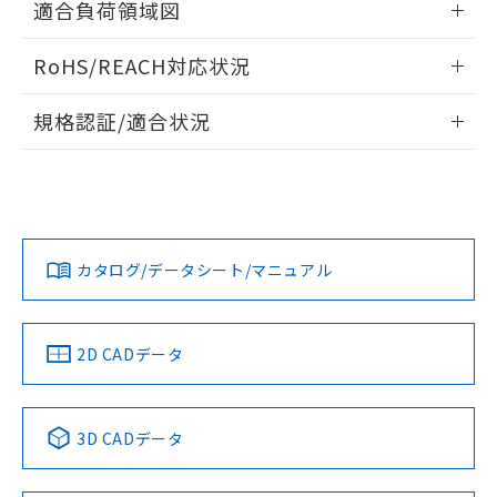
ものではありません。
適合負荷領域図
また、RoHS指令のフタル酸エステル類４
情報更新：2026/05/21
物質の対応では、対応完了までの期間は出
RoHS/REACH対応状況
荷製品に未対応品が混在することから備考
欄に対応日を記載しておりました。
情報更新：2026/7/29
規格認証/適合状況
既に当社にて対応品への在庫切替を完了
していることから、特段のことがない限
EU RoHS
注意事項・凡例
A165L-TYM-5D-1Pについての規格認証/適合状況について
り、2022年1月12日より割愛しておりま
は、「カスタマーサポートセンタ お客様相談室」または貴社
す。
担当オムロン営業員または販売店にお問い合わせください。
対応状況
対応予定月
※1
※2
お問い合わせ
カタログ/データシート/マニュアル
対応済み
中国 RoHS
注意事項・凡例
2D CADデータ
中国 RoHS表
※1 ※2
3D CADデータ
Pb
Hg
Cd
Cr(VI)