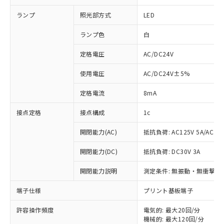
ランプ
照光部方式
LED
ランプ色
白
定格電圧
AC/DC24V
使用電圧
AC/DC24V±5%
定格電流
8mA
接点定格
接点構成
1c
開閉能力(AC)
抵抗負荷: AC125V 5A/AC250
開閉能力(DC)
抵抗負荷: DC30V 3A
開閉能力説明
測定条件: 無振動・無衝撃状態
※1 対応状況
端子仕様
プリント基板端子
対応済み：EU RoHS指令（10物質）の
非含有に対応した製品が提供可能な商品で
許容操作頻度
電気的: 最大20回/分
す。
機械的: 最大120回/分