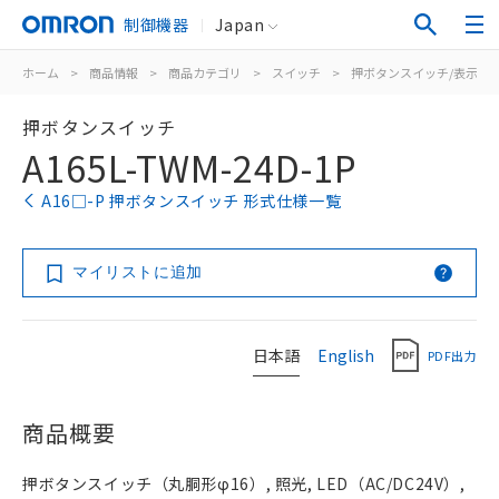
制御機器
Japan
ホーム
>
商品情報
>
商品カテゴリ
>
スイッチ
>
押ボタンスイッチ/表示灯
押ボタンスイッチ
A165L-TWM-24D-1P
A16□-P 押ボタンスイッチ 形式仕様一覧
マイリストに追加
日本語
English
PDF出力
商品概要
押ボタンスイッチ（丸胴形φ16）, 照光, LED（AC/DC24V）,