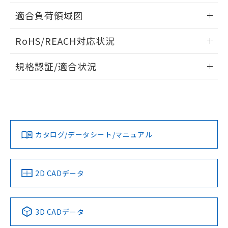
指します。
ものではありません。
情報更新：2026/05/21
適合負荷領域図
また、RoHS指令のフタル酸エステル類４
物質の対応では、対応完了までの期間は出
情報更新：2026/05/21
RoHS/REACH対応状況
荷製品に未対応品が混在することから備考
欄に対応日を記載しておりました。
情報更新：2026/7/29
既に当社にて対応品への在庫切替を完了
規格認証/適合状況
していることから、特段のことがない限
EU RoHS
注意事項・凡例
り、2022年1月12日より割愛しておりま
A165L-TWM-24D-1Pについての規格認証/適合状況について
す。
は、「カスタマーサポートセンタ お客様相談室」または貴社
担当オムロン営業員または販売店にお問い合わせください。
対応状況
対応予定月
※1
※2
お問い合わせ
カタログ/データシート/マニュアル
対応済み
中国 RoHS
注意事項・凡例
2D CADデータ
中国 RoHS表
※1 ※2
3D CADデータ
Pb
Hg
Cd
Cr(VI)