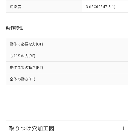
いよう必要な手段を講じます。
ムロン制御機器販売店・当社販売員に
(DIBP) 1000ppm以下
ル) : 1000ppm、
汚染度
3 (IEC60947-5-1)
当社は貴社製品を、核兵器、ミサイ
但し、RoHS指令で産業用監視および制御機器に対する
DEHP(フタル酸ビス(2-エチルヘキシル)) : 1000ppm
ご相談ください。
適用除外項目は除く。
ル、化学兵器、生物兵器またはその他
－
在庫なし(最新の在庫状況につ
オムロン制御機器販売店や当社販売拠
フタル酸エステル類の４物質については閾値を超える意
武器並びにこれらの製造装置等に一切
いては、お客様のお取引先、ま
図的な使用がないことを確認しています。
点は「
販売ネットワーク
」をご確認
※2 環境保護使用期限
使用いたしません。
たはお客様担当のオムロン制御
動作特性
ください。
当社は、貴社製品を第三者に販売する
機器販売店・当社販売員にご確
在庫状況および標準価格結果を当社の
※2 対応予定月
「ｅ」：有害物質（10物質）のすべてが基
場合は、上記1、2および3の内容を当
認ください)
事前の承諾なく第三者に漏洩または開
準値以下であることを示します。
動作に必要な力(OF)
該第三者に通知します。また当社は、
示しないようお願いします。
部品在庫の切り替え状況などにより、予定
「10」：通常の使用状況下において有害物
販売先および販売に係わる関係者が違
マイパーツ機能（部品リスト作成サー
空
受注生産機種、また在庫状況の
もどりの力(RF)
月が前後することがあります。
質が外部に漏えいし、環境に深刻な影響を
法に輸出するおそれがある場合は、取
ビス）をご利用いただくには、I-Web
白
情報を公開していない機種
及ぼさない年数を意味します。
り引きをいたしません。
メンバーズにご登録されている必要が
動作までの動き(PT)
「－」：未確認です。当社販売部門へお問
あります。
い合わせください。
お客様が当ウェブサイト上で当社にご
全体の動き(TT)
※3 非含有証明書ダウンロード
登録された部品リストについて、当社
および当社の共同利用者が、当社の製
下記の非含有証明書をダウンロードするこ
品・サービスに関するお客様との取
とができます。
合意する
キャンセル
引・商談に必要な範囲で利用すること
をご了承ください。
EU RoHS指令（10物質）の非含有証明書
※当社の共同利用者とは、
"個人情報
51物質の非含有証明書（当社基準）
の共同利用に関して"
の「1.共同利
※本証明書は発行日時点で非含有を証明す
取りつけ穴加工図
用者の範囲」に記載されている法人を
るもので、過去に遡って非含有を証明する