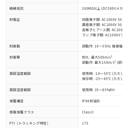
対応予定：EU RoHS指令（10物質）の非含
ご利用条件
有に対応した製品に切り替える予定のある
絶縁抵抗
100MΩ以上 (DC500Vメガ)
商品です。
対応予定なし：EU RoHS指令（10物質）の
耐電圧
同極端子間: AC1000V 50/60
以下の条件をお読みいただき、同意のうえ
異極端子間: AC2000V 50/60
非含有に非対応の商品で、対応品を出す予
ご利用ください。
各端子とアース間: AC2000V 5
定はありません。
ランプ端子間: AC1000V 50
調査・確認中：EU RoHS指令（10物質）の
本サービスは、当社制御機器事業取扱
※1 中国RoHS○×表
非含有の対応状況を調査中または確認中の
耐振動
誤動作: 10～55Hz 複振幅 1
商品の当社在庫状況および標準価格
商品です。
(税抜)を提供させていただくもので
「○」：最大均質材料含有率が中国RoHSの
非該当品：ライセンス料など無形物で、有
2
耐衝撃
耐久: 最大500m/s
す。
基準値以下であることを示します。
害物質有無と関係のない商品です。
2
誤動作: 最大150m/s
(誤動作
当社制御機器事業取扱商品の中には、
「×」：最大均質材料含有率が中国RoHSの
仕入先様の事情により、非含有部品として
本サービスの対象外となる商品もある
基準値を超えていることを示します。
いたものが、含有品と判明した場合などや
周囲温度範囲
使用時: -10～55℃ (ただ
当社は、これら貴社製品のうち、外国
ことをご了承ください。
「－」：未確認です。当社販売部門へお問
保存時: -25～65℃ (ただ
むを得ず変更することがあります。
為替および外国貿易法に定める商品
在庫状況および標準価格照会結果は、
い合わせください。
（以下｢規制貨物等」という）を輸出
記載している更新日時点での社内デー
周囲湿度範囲
使用時: 35～85%RH
*EU RoHS指令（10物質）：
または国外への提供する場合は、日本
記
タに基づき作成されるものであり、閲
説明
鉛(Pb) 1000ppm以下、 水銀(Hg) 1000ppm以下、 カド
*中国RoHS10物質の基準値 (GB/T26572)：
国政府の輸出許可(または役務取引許
号
覧された時点での実際の在庫および標
ミウム(Cd) 100ppm以下、
保護構造
IP66耐油形
Pb(鉛) :1000ppm、 Hg(水銀) : 1000ppm、 Cd(カドミウ
可)を取得するなどの必要な手続きを
六価クロム(Cr(Ⅵ)) 1000ppm以下、ポリ臭化ビフェニル
ム) : 100ppm、
準価格とは異なる場合があることをご
類(PBB) 1000ppm以下、ポリ臭化ジフェニルエーテル類
Cr(Ⅵ)(六価クロム) : 1000ppm、 PBBs(ポリ臭化ビフェ
とります。
感電保護クラス
Class II
了承ください。
(PBDE) 1000ppm以下、フタル酸ビス(2-エチルヘキシ
○
一定数以上の在庫あり
ニル類) : 1000ppm、 PBDEs(ポリ臭化ジフェニルエーテ
当社は規制貨物を破棄する場合は、完
ル) (DEHP)(別名：DOP) 1000ppm以下、フタル酸ブチ
正式な納期状況および標準価格はお客
ル類) : 1000ppm、
ルベンジル（BBP） 1000ppm以下、フタル酸ジブチル
全に破砕するなど、違法に輸出されな
DBP(フタル酸ジブチル) : 1000ppm、 DIBP(フタル酸ジ
PTI（トラッキング特性）
175
様のお取引先、またはお客様担当のオ
（DBP） 1000ppm以下、フタル酸ジイソブチル
イソブチル) : 1000ppm、 BBP(フタル酸ブチルベンジ
△
一定数には満たないが在庫あり