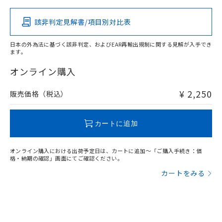
該非判定見解書/項目別対比表
O
O
O
O
日本の外為法に基づく該非判定、およびEAR再輸出規制に関する見解が入手でき
ます。
"対応済み"や非含有の記載がされた商品であっても、流通
在庫等で未対応品が混在する可能性があります。
オンライン購入
非含有品が必要な際は、弊社営業部門もしくは販売店へお
問い合わせください。
¥ 2,250
販売価格（税込）
この製品のRoHS/REACH対応状況ページへ
カートに追加
オンライン購入における出荷予定日は、カートに追加～「ご購入手続き：価
格・納期の確認」画面にてご確認ください。
カートをみる