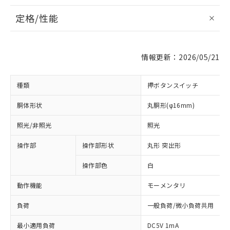
定格/性能
情報更新：2026/05/21
種類
押ボタンスイッチ
胴体形状
丸胴形(φ16mm)
照光/非照光
照光
操作部
操作部形状
丸形 突出形
操作部色
白
動作機能
モーメンタリ
負荷
一般負荷/微小負荷共用
最小適用負荷
DC5V 1mA