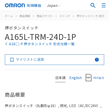
制御機器
Japan
ホーム
>
商品情報
>
商品カテゴリ
>
スイッチ
>
押ボタンスイッチ/表示灯
押ボタンスイッチ
A165L-TRM-24D-1P
A16□-P 押ボタンスイッチ 形式仕様一覧
マイリストに追加
日本語
English
PDF出力
商品概要
押ボタンスイッチ（丸胴形φ16）, 照光, LED（AC/DC24V）,