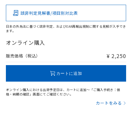
該非判定見解書/項目別対比表
O
O
O
O
日本の外為法に基づく該非判定、およびEAR再輸出規制に関する見解が入手でき
ます。
"対応済み"や非含有の記載がされた商品であっても、流通
在庫等で未対応品が混在する可能性があります。
オンライン購入
非含有品が必要な際は、弊社営業部門もしくは販売店へお
問い合わせください。
¥ 2,250
販売価格（税込）
この製品のRoHS/REACH対応状況ページへ
カートに追加
オンライン購入における出荷予定日は、カートに追加～「ご購入手続き：価
格・納期の確認」画面にてご確認ください。
カートをみる