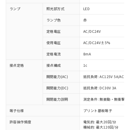
ランプ
照光部方式
LED
ランプ色
赤
定格電圧
AC/DC24V
使用電圧
AC/DC24V±5%
定格電流
8mA
接点定格
接点構成
1c
開閉能力(AC)
抵抗負荷: AC125V 5A/AC250
開閉能力(DC)
抵抗負荷: DC30V 3A
開閉能力説明
測定条件: 無振動・無衝撃状態
※1 対応状況
端子仕様
プリント基板端子
対応済み：EU RoHS指令（10物質）の
非含有に対応した製品が提供可能な商品で
許容操作頻度
電気的: 最大20回/分
す。
機械的: 最大120回/分