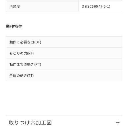
いよう必要な手段を講じます。
ムロン制御機器販売店・当社販売員に
(DIBP) 1000ppm以下
ル) : 1000ppm、
汚染度
3 (IEC60947-5-1)
当社は貴社製品を、核兵器、ミサイ
但し、RoHS指令で産業用監視および制御機器に対する
DEHP(フタル酸ビス(2-エチルヘキシル)) : 1000ppm
ご相談ください。
適用除外項目は除く。
ル、化学兵器、生物兵器またはその他
－
在庫なし(最新の在庫状況につ
オムロン制御機器販売店や当社販売拠
フタル酸エステル類の４物質については閾値を超える意
武器並びにこれらの製造装置等に一切
いては、お客様のお取引先、ま
図的な使用がないことを確認しています。
点は「
販売ネットワーク
」をご確認
※2 環境保護使用期限
使用いたしません。
たはお客様担当のオムロン制御
動作特性
ください。
当社は、貴社製品を第三者に販売する
機器販売店・当社販売員にご確
在庫状況および標準価格結果を当社の
※2 対応予定月
「ｅ」：有害物質（10物質）のすべてが基
場合は、上記1、2および3の内容を当
認ください)
事前の承諾なく第三者に漏洩または開
準値以下であることを示します。
動作に必要な力(OF)
該第三者に通知します。また当社は、
示しないようお願いします。
部品在庫の切り替え状況などにより、予定
「10」：通常の使用状況下において有害物
販売先および販売に係わる関係者が違
マイパーツ機能（部品リスト作成サー
空
受注生産機種、また在庫状況の
もどりの力(RF)
月が前後することがあります。
質が外部に漏えいし、環境に深刻な影響を
法に輸出するおそれがある場合は、取
ビス）をご利用いただくには、I-Web
白
情報を公開していない機種
及ぼさない年数を意味します。
り引きをいたしません。
メンバーズにご登録されている必要が
動作までの動き(PT)
「－」：未確認です。当社販売部門へお問
あります。
い合わせください。
お客様が当ウェブサイト上で当社にご
全体の動き(TT)
※3 非含有証明書ダウンロード
登録された部品リストについて、当社
および当社の共同利用者が、当社の製
下記の非含有証明書をダウンロードするこ
品・サービスに関するお客様との取
とができます。
合意する
キャンセル
引・商談に必要な範囲で利用すること
をご了承ください。
EU RoHS指令（10物質）の非含有証明書
※当社の共同利用者とは、
"個人情報
51物質の非含有証明書（当社基準）
の共同利用に関して"
の「1.共同利
※本証明書は発行日時点で非含有を証明す
取りつけ穴加工図
用者の範囲」に記載されている法人を
るもので、過去に遡って非含有を証明する