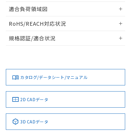
指します。
ものではありません。
情報更新：2026/05/21
適合負荷領域図
また、RoHS指令のフタル酸エステル類４
物質の対応では、対応完了までの期間は出
情報更新：2026/05/21
RoHS/REACH対応状況
荷製品に未対応品が混在することから備考
欄に対応日を記載しておりました。
情報更新：2026/7/29
既に当社にて対応品への在庫切替を完了
規格認証/適合状況
していることから、特段のことがない限
EU RoHS
注意事項・凡例
り、2022年1月12日より割愛しておりま
A165L-TRM-24D-1Pについての規格認証/適合状況について
す。
は、「カスタマーサポートセンタ お客様相談室」または貴社
担当オムロン営業員または販売店にお問い合わせください。
対応状況
対応予定月
※1
※2
お問い合わせ
カタログ/データシート/マニュアル
対応済み
中国 RoHS
注意事項・凡例
2D CADデータ
中国 RoHS表
※1 ※2
3D CADデータ
Pb
Hg
Cd
Cr(VI)