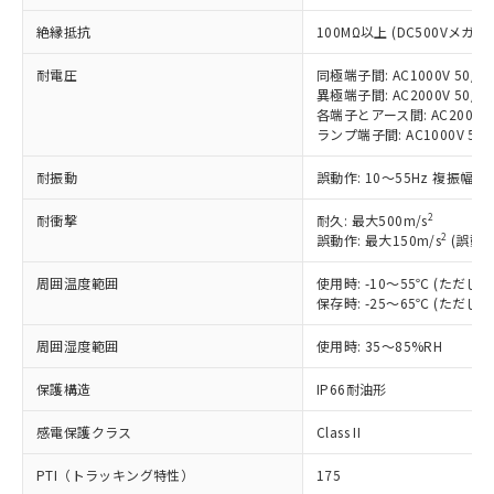
対応予定：EU RoHS指令（10物質）の非含
ご利用条件
有に対応した製品に切り替える予定のある
絶縁抵抗
100MΩ以上 (DC500Vメガ)
商品です。
対応予定なし：EU RoHS指令（10物質）の
耐電圧
同極端子間: AC1000V 50/60
以下の条件をお読みいただき、同意のうえ
異極端子間: AC2000V 50/60
非含有に非対応の商品で、対応品を出す予
ご利用ください。
各端子とアース間: AC2000V 5
定はありません。
ランプ端子間: AC1000V 50
調査・確認中：EU RoHS指令（10物質）の
本サービスは、当社制御機器事業取扱
※1 中国RoHS○×表
非含有の対応状況を調査中または確認中の
耐振動
誤動作: 10～55Hz 複振幅 1
商品の当社在庫状況および標準価格
商品です。
(税抜)を提供させていただくもので
「○」：最大均質材料含有率が中国RoHSの
非該当品：ライセンス料など無形物で、有
2
耐衝撃
耐久: 最大500m/s
す。
基準値以下であることを示します。
害物質有無と関係のない商品です。
2
誤動作: 最大150m/s
(誤動作
当社制御機器事業取扱商品の中には、
「×」：最大均質材料含有率が中国RoHSの
仕入先様の事情により、非含有部品として
本サービスの対象外となる商品もある
基準値を超えていることを示します。
いたものが、含有品と判明した場合などや
周囲温度範囲
使用時: -10～55℃ (ただ
当社は、これら貴社製品のうち、外国
ことをご了承ください。
「－」：未確認です。当社販売部門へお問
保存時: -25～65℃ (ただ
むを得ず変更することがあります。
為替および外国貿易法に定める商品
在庫状況および標準価格照会結果は、
い合わせください。
（以下｢規制貨物等」という）を輸出
記載している更新日時点での社内デー
周囲湿度範囲
使用時: 35～85%RH
*EU RoHS指令（10物質）：
または国外への提供する場合は、日本
記
タに基づき作成されるものであり、閲
説明
鉛(Pb) 1000ppm以下、 水銀(Hg) 1000ppm以下、 カド
*中国RoHS10物質の基準値 (GB/T26572)：
国政府の輸出許可(または役務取引許
号
覧された時点での実際の在庫および標
ミウム(Cd) 100ppm以下、
保護構造
IP66耐油形
Pb(鉛) :1000ppm、 Hg(水銀) : 1000ppm、 Cd(カドミウ
可)を取得するなどの必要な手続きを
六価クロム(Cr(Ⅵ)) 1000ppm以下、ポリ臭化ビフェニル
ム) : 100ppm、
準価格とは異なる場合があることをご
類(PBB) 1000ppm以下、ポリ臭化ジフェニルエーテル類
Cr(Ⅵ)(六価クロム) : 1000ppm、 PBBs(ポリ臭化ビフェ
とります。
感電保護クラス
Class II
了承ください。
(PBDE) 1000ppm以下、フタル酸ビス(2-エチルヘキシ
○
一定数以上の在庫あり
ニル類) : 1000ppm、 PBDEs(ポリ臭化ジフェニルエーテ
当社は規制貨物を破棄する場合は、完
ル) (DEHP)(別名：DOP) 1000ppm以下、フタル酸ブチ
正式な納期状況および標準価格はお客
ル類) : 1000ppm、
ルベンジル（BBP） 1000ppm以下、フタル酸ジブチル
全に破砕するなど、違法に輸出されな
DBP(フタル酸ジブチル) : 1000ppm、 DIBP(フタル酸ジ
PTI（トラッキング特性）
175
様のお取引先、またはお客様担当のオ
（DBP） 1000ppm以下、フタル酸ジイソブチル
イソブチル) : 1000ppm、 BBP(フタル酸ブチルベンジ
△
一定数には満たないが在庫あり