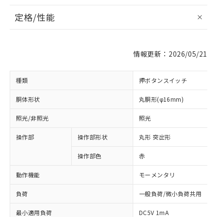
定格/性能
情報更新：2026/05/21
種類
押ボタンスイッチ
胴体形状
丸胴形(φ16mm)
照光/非照光
照光
操作部
操作部形状
丸形 突出形
操作部色
赤
動作機能
モーメンタリ
負荷
一般負荷/微小負荷共用
最小適用負荷
DC5V 1mA