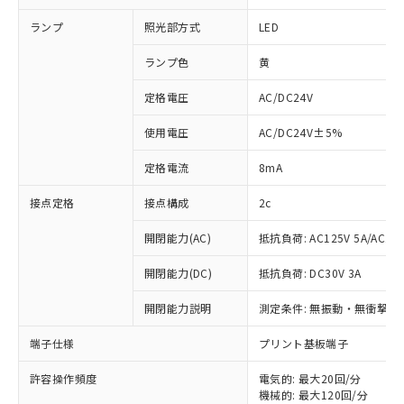
ランプ
照光部方式
LED
ランプ色
黄
定格電圧
AC/DC24V
使用電圧
AC/DC24V±5%
定格電流
8mA
接点定格
接点構成
2c
開閉能力(AC)
抵抗負荷: AC125V 5A/AC250
開閉能力(DC)
抵抗負荷: DC30V 3A
開閉能力説明
測定条件: 無振動・無衝撃状態
※1 対応状況
端子仕様
プリント基板端子
対応済み：EU RoHS指令（10物質）の
非含有に対応した製品が提供可能な商品で
許容操作頻度
電気的: 最大20回/分
す。
機械的: 最大120回/分