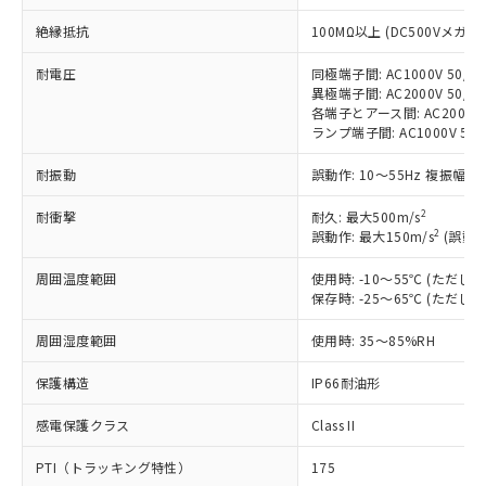
対応予定：EU RoHS指令（10物質）の非含
ご利用条件
有に対応した製品に切り替える予定のある
絶縁抵抗
100MΩ以上 (DC500Vメガ)
商品です。
対応予定なし：EU RoHS指令（10物質）の
耐電圧
同極端子間: AC1000V 50/60
以下の条件をお読みいただき、同意のうえ
異極端子間: AC2000V 50/60
非含有に非対応の商品で、対応品を出す予
ご利用ください。
各端子とアース間: AC2000V 5
定はありません。
ランプ端子間: AC1000V 50
調査・確認中：EU RoHS指令（10物質）の
本サービスは、当社制御機器事業取扱
※1 中国RoHS○×表
非含有の対応状況を調査中または確認中の
耐振動
誤動作: 10～55Hz 複振幅 1
商品の当社在庫状況および標準価格
商品です。
(税抜)を提供させていただくもので
「○」：最大均質材料含有率が中国RoHSの
非該当品：ライセンス料など無形物で、有
2
耐衝撃
耐久: 最大500m/s
す。
基準値以下であることを示します。
害物質有無と関係のない商品です。
2
誤動作: 最大150m/s
(誤動作
当社制御機器事業取扱商品の中には、
「×」：最大均質材料含有率が中国RoHSの
仕入先様の事情により、非含有部品として
本サービスの対象外となる商品もある
基準値を超えていることを示します。
いたものが、含有品と判明した場合などや
周囲温度範囲
使用時: -10～55℃ (ただ
当社は、これら貴社製品のうち、外国
ことをご了承ください。
「－」：未確認です。当社販売部門へお問
保存時: -25～65℃ (ただ
むを得ず変更することがあります。
為替および外国貿易法に定める商品
在庫状況および標準価格照会結果は、
い合わせください。
（以下｢規制貨物等」という）を輸出
記載している更新日時点での社内デー
周囲湿度範囲
使用時: 35～85%RH
*EU RoHS指令（10物質）：
または国外への提供する場合は、日本
記
タに基づき作成されるものであり、閲
説明
鉛(Pb) 1000ppm以下、 水銀(Hg) 1000ppm以下、 カド
*中国RoHS10物質の基準値 (GB/T26572)：
国政府の輸出許可(または役務取引許
号
覧された時点での実際の在庫および標
ミウム(Cd) 100ppm以下、
保護構造
IP66耐油形
Pb(鉛) :1000ppm、 Hg(水銀) : 1000ppm、 Cd(カドミウ
可)を取得するなどの必要な手続きを
六価クロム(Cr(Ⅵ)) 1000ppm以下、ポリ臭化ビフェニル
ム) : 100ppm、
準価格とは異なる場合があることをご
類(PBB) 1000ppm以下、ポリ臭化ジフェニルエーテル類
Cr(Ⅵ)(六価クロム) : 1000ppm、 PBBs(ポリ臭化ビフェ
とります。
感電保護クラス
Class II
了承ください。
(PBDE) 1000ppm以下、フタル酸ビス(2-エチルヘキシ
○
一定数以上の在庫あり
ニル類) : 1000ppm、 PBDEs(ポリ臭化ジフェニルエーテ
当社は規制貨物を破棄する場合は、完
ル) (DEHP)(別名：DOP) 1000ppm以下、フタル酸ブチ
正式な納期状況および標準価格はお客
ル類) : 1000ppm、
ルベンジル（BBP） 1000ppm以下、フタル酸ジブチル
全に破砕するなど、違法に輸出されな
DBP(フタル酸ジブチル) : 1000ppm、 DIBP(フタル酸ジ
PTI（トラッキング特性）
175
様のお取引先、またはお客様担当のオ
（DBP） 1000ppm以下、フタル酸ジイソブチル
イソブチル) : 1000ppm、 BBP(フタル酸ブチルベンジ
△
一定数には満たないが在庫あり