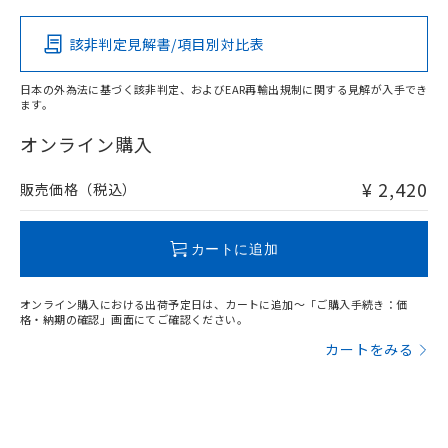
該非判定見解書/項目別対比表
O
O
O
O
日本の外為法に基づく該非判定、およびEAR再輸出規制に関する見解が入手でき
ます。
"対応済み"や非含有の記載がされた商品であっても、流通
在庫等で未対応品が混在する可能性があります。
オンライン購入
非含有品が必要な際は、弊社営業部門もしくは販売店へお
問い合わせください。
¥ 2,420
販売価格（税込）
この製品のRoHS/REACH対応状況ページへ
カートに追加
オンライン購入における出荷予定日は、カートに追加～「ご購入手続き：価
格・納期の確認」画面にてご確認ください。
カートをみる