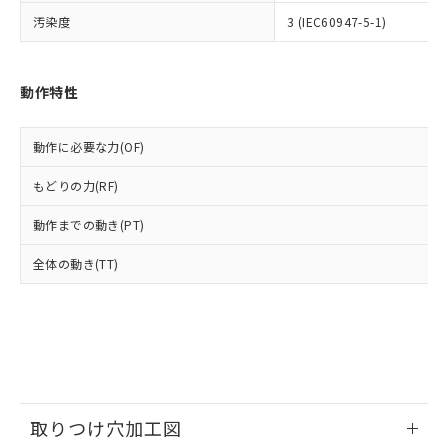
いよう必要な手段を講じます。
ムロン制御機器販売店・当社販売員に
(DIBP) 1000ppm以下
ル) : 1000ppm、
汚染度
3 (IEC60947-5-1)
当社は貴社製品を、核兵器、ミサイ
但し、RoHS指令で産業用監視および制御機器に対する
DEHP(フタル酸ビス(2-エチルヘキシル)) : 1000ppm
ご相談ください。
適用除外項目は除く。
ル、化学兵器、生物兵器またはその他
－
在庫なし(最新の在庫状況につ
オムロン制御機器販売店や当社販売拠
フタル酸エステル類の４物質については閾値を超える意
武器並びにこれらの製造装置等に一切
いては、お客様のお取引先、ま
図的な使用がないことを確認しています。
点は「
販売ネットワーク
」をご確認
※2 環境保護使用期限
使用いたしません。
たはお客様担当のオムロン制御
動作特性
ください。
当社は、貴社製品を第三者に販売する
機器販売店・当社販売員にご確
在庫状況および標準価格結果を当社の
※2 対応予定月
「ｅ」：有害物質（10物質）のすべてが基
場合は、上記1、2および3の内容を当
認ください)
事前の承諾なく第三者に漏洩または開
準値以下であることを示します。
動作に必要な力(OF)
該第三者に通知します。また当社は、
示しないようお願いします。
部品在庫の切り替え状況などにより、予定
「10」：通常の使用状況下において有害物
販売先および販売に係わる関係者が違
マイパーツ機能（部品リスト作成サー
空
受注生産機種、また在庫状況の
もどりの力(RF)
月が前後することがあります。
質が外部に漏えいし、環境に深刻な影響を
法に輸出するおそれがある場合は、取
ビス）をご利用いただくには、I-Web
白
情報を公開していない機種
及ぼさない年数を意味します。
り引きをいたしません。
メンバーズにご登録されている必要が
動作までの動き(PT)
「－」：未確認です。当社販売部門へお問
あります。
い合わせください。
お客様が当ウェブサイト上で当社にご
全体の動き(TT)
※3 非含有証明書ダウンロード
登録された部品リストについて、当社
および当社の共同利用者が、当社の製
下記の非含有証明書をダウンロードするこ
品・サービスに関するお客様との取
とができます。
合意する
キャンセル
引・商談に必要な範囲で利用すること
をご了承ください。
EU RoHS指令（10物質）の非含有証明書
※当社の共同利用者とは、
"個人情報
51物質の非含有証明書（当社基準）
の共同利用に関して"
の「1.共同利
※本証明書は発行日時点で非含有を証明す
取りつけ穴加工図
用者の範囲」に記載されている法人を
るもので、過去に遡って非含有を証明する