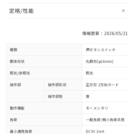
定格/性能
情報更新：2026/05/21
種類
押ボタンスイッチ
胴体形状
丸胴形(φ16mm)
照光/非照光
照光
操作部
操作部形状
正方形 2方向ガード
操作部色
黄
動作機能
モーメンタリ
負荷
一般負荷/微小負荷共用
最小適用負荷
DC5V 1mA