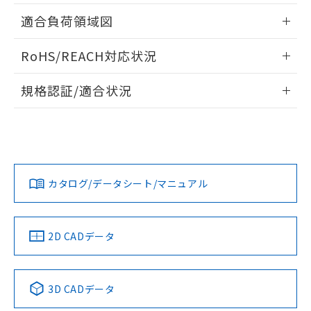
指します。
ものではありません。
情報更新：2026/05/21
適合負荷領域図
また、RoHS指令のフタル酸エステル類４
物質の対応では、対応完了までの期間は出
情報更新：2026/05/21
RoHS/REACH対応状況
荷製品に未対応品が混在することから備考
欄に対応日を記載しておりました。
情報更新：2026/7/29
既に当社にて対応品への在庫切替を完了
規格認証/適合状況
していることから、特段のことがない限
EU RoHS
注意事項・凡例
り、2022年1月12日より割愛しておりま
A165L-AYM-24D-2Pについての規格認証/適合状況について
す。
は、「カスタマーサポートセンタ お客様相談室」または貴社
担当オムロン営業員または販売店にお問い合わせください。
対応状況
対応予定月
※1
※2
お問い合わせ
カタログ/データシート/マニュアル
対応済み
中国 RoHS
注意事項・凡例
2D CADデータ
中国 RoHS表
※1 ※2
3D CADデータ
Pb
Hg
Cd
Cr(VI)