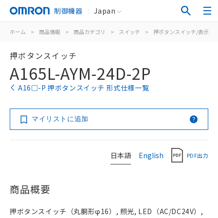
制御機器
Japan
ホーム
>
商品情報
>
商品カテゴリ
>
スイッチ
>
押ボタンスイッチ/表示灯
押ボタンスイッチ
A165L-AYM-24D-2P
A16□-P 押ボタンスイッチ 形式仕様一覧
マイリストに追加
日本語
English
PDF出力
商品概要
押ボタンスイッチ（丸胴形φ16）, 照光, LED（AC/DC24V）,