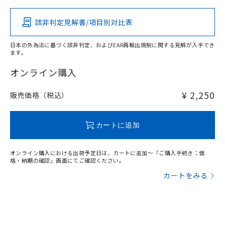
該非判定見解書/項目別対比表
O
O
O
O
日本の外為法に基づく該非判定、およびEAR再輸出規制に関する見解が入手でき
ます。
"対応済み"や非含有の記載がされた商品であっても、流通
在庫等で未対応品が混在する可能性があります。
オンライン購入
非含有品が必要な際は、弊社営業部門もしくは販売店へお
問い合わせください。
¥ 2,250
販売価格（税込）
この製品のRoHS/REACH対応状況ページへ
カートに追加
オンライン購入における出荷予定日は、カートに追加～「ご購入手続き：価
格・納期の確認」画面にてご確認ください。
カートをみる