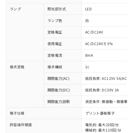
ランプ
照光部方式
LED
ランプ色
白
定格電圧
AC/DC24V
使用電圧
AC/DC24V±5%
定格電流
8mA
接点定格
接点構成
1c
開閉能力(AC)
抵抗負荷: AC125V 5A/AC250
開閉能力(DC)
抵抗負荷: DC30V 3A
開閉能力説明
測定条件: 無振動・無衝撃状態
※1 対応状況
端子仕様
プリント基板端子
対応済み：EU RoHS指令（10物質）の
非含有に対応した製品が提供可能な商品で
許容操作頻度
電気的: 最大20回/分
す。
機械的: 最大120回/分