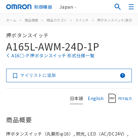
制御機器
Japan
ホーム
>
商品情報
>
商品カテゴリ
>
スイッチ
>
押ボタンスイッチ/表示灯
押ボタンスイッチ
A165L-AWM-24D-1P
A16□-P 押ボタンスイッチ 形式仕様一覧
マイリストに追加
日本語
English
PDF出力
商品概要
押ボタンスイッチ（丸胴形φ16）, 照光, LED（AC/DC24V）,