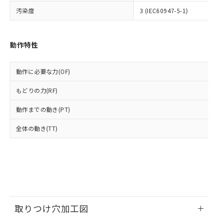
いよう必要な手段を講じます。
ムロン制御機器販売店・当社販売員に
(DIBP) 1000ppm以下
ル) : 1000ppm、
汚染度
3 (IEC60947-5-1)
当社は貴社製品を、核兵器、ミサイ
但し、RoHS指令で産業用監視および制御機器に対する
DEHP(フタル酸ビス(2-エチルヘキシル)) : 1000ppm
ご相談ください。
適用除外項目は除く。
ル、化学兵器、生物兵器またはその他
－
在庫なし(最新の在庫状況につ
オムロン制御機器販売店や当社販売拠
フタル酸エステル類の４物質については閾値を超える意
武器並びにこれらの製造装置等に一切
いては、お客様のお取引先、ま
図的な使用がないことを確認しています。
点は「
販売ネットワーク
」をご確認
※2 環境保護使用期限
使用いたしません。
たはお客様担当のオムロン制御
動作特性
ください。
当社は、貴社製品を第三者に販売する
機器販売店・当社販売員にご確
在庫状況および標準価格結果を当社の
※2 対応予定月
「ｅ」：有害物質（10物質）のすべてが基
場合は、上記1、2および3の内容を当
認ください)
事前の承諾なく第三者に漏洩または開
準値以下であることを示します。
動作に必要な力(OF)
該第三者に通知します。また当社は、
示しないようお願いします。
部品在庫の切り替え状況などにより、予定
「10」：通常の使用状況下において有害物
販売先および販売に係わる関係者が違
マイパーツ機能（部品リスト作成サー
空
受注生産機種、また在庫状況の
もどりの力(RF)
月が前後することがあります。
質が外部に漏えいし、環境に深刻な影響を
法に輸出するおそれがある場合は、取
ビス）をご利用いただくには、I-Web
白
情報を公開していない機種
及ぼさない年数を意味します。
り引きをいたしません。
メンバーズにご登録されている必要が
動作までの動き(PT)
「－」：未確認です。当社販売部門へお問
あります。
い合わせください。
お客様が当ウェブサイト上で当社にご
全体の動き(TT)
※3 非含有証明書ダウンロード
登録された部品リストについて、当社
および当社の共同利用者が、当社の製
下記の非含有証明書をダウンロードするこ
品・サービスに関するお客様との取
とができます。
合意する
キャンセル
引・商談に必要な範囲で利用すること
をご了承ください。
EU RoHS指令（10物質）の非含有証明書
※当社の共同利用者とは、
"個人情報
51物質の非含有証明書（当社基準）
の共同利用に関して"
の「1.共同利
※本証明書は発行日時点で非含有を証明す
取りつけ穴加工図
用者の範囲」に記載されている法人を
るもので、過去に遡って非含有を証明する