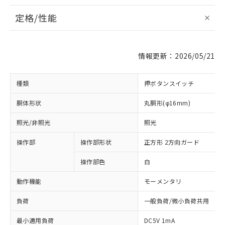
定格/性能
情報更新：2026/05/21
種類
押ボタンスイッチ
胴体形状
丸胴形(φ16mm)
照光/非照光
照光
操作部
操作部形状
正方形 2方向ガード
操作部色
白
動作機能
モーメンタリ
負荷
一般負荷/微小負荷共用
最小適用負荷
DC5V 1mA