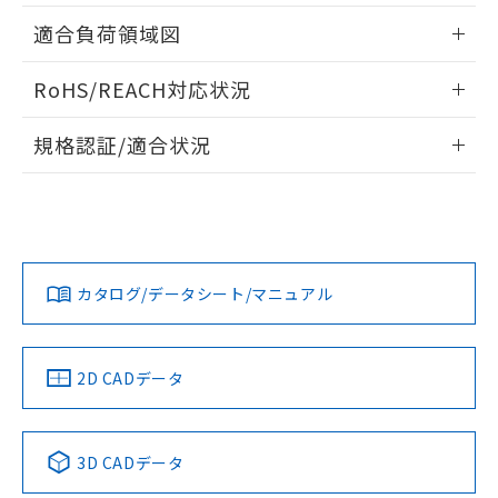
指します。
ものではありません。
情報更新：2026/05/21
適合負荷領域図
また、RoHS指令のフタル酸エステル類４
物質の対応では、対応完了までの期間は出
情報更新：2026/05/21
RoHS/REACH対応状況
荷製品に未対応品が混在することから備考
欄に対応日を記載しておりました。
情報更新：2026/7/29
既に当社にて対応品への在庫切替を完了
規格認証/適合状況
していることから、特段のことがない限
EU RoHS
注意事項・凡例
り、2022年1月12日より割愛しておりま
A165L-AWM-24D-1Pについての規格認証/適合状況について
す。
は、「カスタマーサポートセンタ お客様相談室」または貴社
担当オムロン営業員または販売店にお問い合わせください。
対応状況
対応予定月
※1
※2
お問い合わせ
カタログ/データシート/マニュアル
対応済み
中国 RoHS
注意事項・凡例
2D CADデータ
中国 RoHS表
※1 ※2
3D CADデータ
Pb
Hg
Cd
Cr(VI)