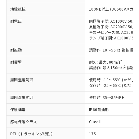
対応予定：EU RoHS指令（10物質）の非含
ご利用条件
有に対応した製品に切り替える予定のある
絶縁抵抗
100MΩ以上 (DC500Vメガ)
商品です。
対応予定なし：EU RoHS指令（10物質）の
耐電圧
同極端子間: AC1000V 50/60
以下の条件をお読みいただき、同意のうえ
異極端子間: AC2000V 50/60
非含有に非対応の商品で、対応品を出す予
ご利用ください。
各端子とアース間: AC2000V 5
定はありません。
ランプ端子間: AC1000V 50
調査・確認中：EU RoHS指令（10物質）の
本サービスは、当社制御機器事業取扱
※1 中国RoHS○×表
非含有の対応状況を調査中または確認中の
耐振動
誤動作: 10～55Hz 複振幅 1
商品の当社在庫状況および標準価格
商品です。
(税抜)を提供させていただくもので
「○」：最大均質材料含有率が中国RoHSの
非該当品：ライセンス料など無形物で、有
2
耐衝撃
耐久: 最大500m/s
す。
基準値以下であることを示します。
害物質有無と関係のない商品です。
2
誤動作: 最大150m/s
(誤動作
当社制御機器事業取扱商品の中には、
「×」：最大均質材料含有率が中国RoHSの
仕入先様の事情により、非含有部品として
本サービスの対象外となる商品もある
基準値を超えていることを示します。
いたものが、含有品と判明した場合などや
周囲温度範囲
使用時: -10～55℃ (ただ
当社は、これら貴社製品のうち、外国
ことをご了承ください。
「－」：未確認です。当社販売部門へお問
保存時: -25～65℃ (ただ
むを得ず変更することがあります。
為替および外国貿易法に定める商品
在庫状況および標準価格照会結果は、
い合わせください。
（以下｢規制貨物等」という）を輸出
記載している更新日時点での社内デー
周囲湿度範囲
使用時: 35～85%RH
*EU RoHS指令（10物質）：
または国外への提供する場合は、日本
記
タに基づき作成されるものであり、閲
説明
鉛(Pb) 1000ppm以下、 水銀(Hg) 1000ppm以下、 カド
*中国RoHS10物質の基準値 (GB/T26572)：
国政府の輸出許可(または役務取引許
号
覧された時点での実際の在庫および標
ミウム(Cd) 100ppm以下、
保護構造
IP66耐油形
Pb(鉛) :1000ppm、 Hg(水銀) : 1000ppm、 Cd(カドミウ
可)を取得するなどの必要な手続きを
六価クロム(Cr(Ⅵ)) 1000ppm以下、ポリ臭化ビフェニル
ム) : 100ppm、
準価格とは異なる場合があることをご
類(PBB) 1000ppm以下、ポリ臭化ジフェニルエーテル類
Cr(Ⅵ)(六価クロム) : 1000ppm、 PBBs(ポリ臭化ビフェ
とります。
感電保護クラス
Class II
了承ください。
(PBDE) 1000ppm以下、フタル酸ビス(2-エチルヘキシ
○
一定数以上の在庫あり
ニル類) : 1000ppm、 PBDEs(ポリ臭化ジフェニルエーテ
当社は規制貨物を破棄する場合は、完
ル) (DEHP)(別名：DOP) 1000ppm以下、フタル酸ブチ
正式な納期状況および標準価格はお客
ル類) : 1000ppm、
ルベンジル（BBP） 1000ppm以下、フタル酸ジブチル
全に破砕するなど、違法に輸出されな
DBP(フタル酸ジブチル) : 1000ppm、 DIBP(フタル酸ジ
PTI（トラッキング特性）
175
様のお取引先、またはお客様担当のオ
（DBP） 1000ppm以下、フタル酸ジイソブチル
イソブチル) : 1000ppm、 BBP(フタル酸ブチルベンジ
△
一定数には満たないが在庫あり