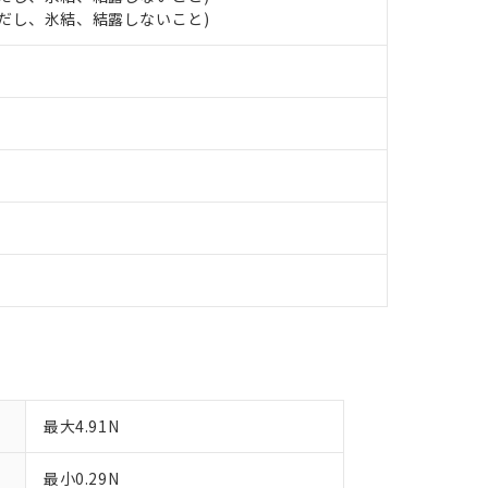
 (ただし、氷結、結露しないこと)
備考欄に対応日を記載しておりました。
品への在庫切替を完了していることから、特段のことがない限り、20
す。
最大4.91N
最小0.29N