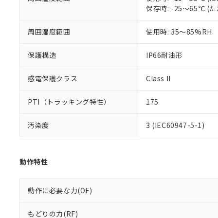
保存時: -25～65℃
混在することから
既に当社にて対応
り割愛しておりま
周囲湿度範囲
使用時: 35～85%RH
保護構造
IP66耐油形
感電保護クラス
Class II
PTI（トラッキング特性）
175
汚染度
3 (IEC60947-5-1)
動作特性
動作に必要な力(OF)
もどりの力(RF)