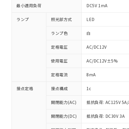
最小適用負荷
DC5V 1mA
ランプ
照光部方式
LED
ランプ色
白
定格電圧
AC/DC12V
使用電圧
AC/DC12V±5%
定格電流
8mA
※1 対応状況
対応済み：EU
接点定格
接点構成
1c
対応予定：EU R
対応予定なし：EU
開閉能力(AC)
抵抗負荷: AC125V 5A/
調査・確認中：EU
ご利用条件
非該当品：ライセ
※1 中国RoHS
開閉能力(DC)
抵抗負荷: DC30V 3A
仕入先様の事情に
があります。
以下の条件をお読
「○」：最大均質