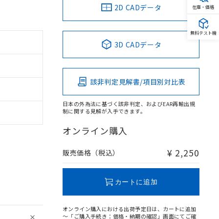
2D CADデータ
在庫・価格
無料テスト機
3D CADデータ
該非判定見解書/項目別対比表
日本の外為法に基づく該非判定、およびEAR再輸出規
制に関する見解が入手できます。
オンライン購入
¥ 2,250
販売価格（税込）
カートに追加
オンライン購入における出荷予定日は、カートに追加
～「ご購入手続き：価格・納期の確認」画面にてご確