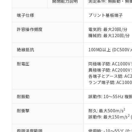
開閉能力説明
測定条件: 無振動・無衝
「×」：最大均質
本サービスは
当社は、これ
*EU RoHS指令（10物
「－」：未確認で
鉛(Pb) 1000ppm以下、
くものです。
う）を輸出ま
端子仕様
プリント基板端子
記
説明
六価クロム(Cr(Ⅵ)) 1
当社制御機器
などの必要な
フタル酸ビス(2-エチルヘ
号
*中国RoHS10物質の基準値 
ル（DBP） 1000ppm
在庫状況およ
当社は規制貨
Pb(鉛) :1000ppm、 Hg
許容操作頻度
電気的: 最大20回/分
但し、RoHS指令で産
のであり、閲
ます。
Cr(Ⅵ)(六価クロム) : 
フタル酸エステル類の４
機械的: 最大120回/分
○
一定数以
DBP(フタル酸ジブチル) :
い。
当社は貴社製
DEHP(フタル酸ビス(2-エ
正式な納期状
置等に一切使
絶縁抵抗
100MΩ以上 (DC500V
当社販売員に
※2 対応予定月
△
一定数に
当社は、貴社
オムロン制御
また当社は、
※2 環境保護使
在庫状況およ
部品在庫の切り替
たしません。
耐電圧
同極端子間: AC1000V 5
－
在庫なし
す。
異極端子間: AC2000V 5
「ｅ」：有害物質
機器販売
マイパーツ機
各端子とアース間: AC200
「10」：通常の
ている必要が
ランプ端子間: AC1000
味します。
空
受注生産
お客様が当ウ
※3 非含有証明
「－」：未確認で
白
が、当社の製
耐振動
誤動作: 10～55Hz 複
さい。
下記の非含有証明
※当社の共同
2
耐衝撃
耐久: 最大500m/s
いる法人を指
EU RoHS指令（
2
誤動作: 最大150m/s
51物質の非含有証
※本証明書は発行
周囲温度範囲
使用時: -10～55℃
また、RoHS指