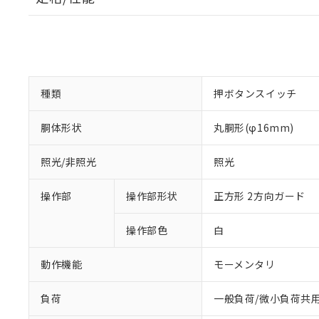
種類
押ボタンスイッチ
胴体形状
丸胴形(φ16mm)
照光/非照光
照光
操作部
操作部形状
正方形 2方向ガード
操作部色
白
動作機能
モーメンタリ
負荷
一般負荷/微小負荷共