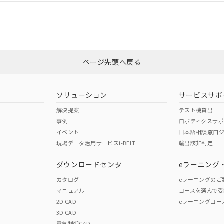
ついては、「カスタマーサポートセンタ お客様相談室」または貴社担当オ
非含有証明書
※3
ページ先頭へ戻る
ダウンロードはこちら
ソリューション
サービスサポ
解決提案
テスト機貸出
事例
ロボティクスサ
イベント
日本語相談窓口
現場データ活用サービスi-BELT
輸出該非判定
I)
PBBs
PBDEs
DBP
ダウンロードセンタ
eラーニング
カタログ
eラーニングのご
マニュアル
コースを選んで受
O
O
O
2D CAD
eラーニングコー
3D CAD
電気制御CAD