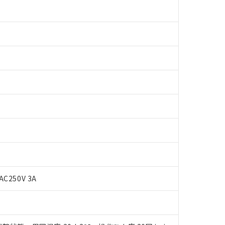
 RoHS指令（10物質）の非含有に対応した製品が提供可能な商品です
oHS指令（10物質）の非含有に対応した製品に切り替える予定のある
 RoHS指令（10物質）の非含有に非対応の商品で、対応品を出す予
AC250V 3A
 RoHS指令（10物質）の非含有の対応状況を調査中または確認中の
ンス料など無形物で、有害物質有無と関係のない商品です。
○×表
より、非含有部品としていたものが、含有品と判明した場合などやむ
みいただき、同意のうえご利用ください。
材料含有率が中国RoHSの基準値以下であることを示します。