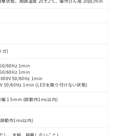
撃状態、周囲温度 20±2℃、操作ひん度 20回/min
材料含有率が中国RoHSの基準値を超えていることを示します。
、当社制御機器事業取扱商品の当社在庫状況および標準価格(税抜)
ら貴社製品のうち、外国為替および外国貿易法に定める商品（以下｢
質）：
す。当社販売部門へお問い合わせください。
 水銀(Hg) 1000ppm以下、 カドミウム(Cd) 100ppm以下、
たは国外への提供する場合は、日本国政府の輸出許可(または役務取
000ppm以下、ポリ臭化ビフェニル類(PBB) 1000ppm以下、ポリ臭化ジフェニルエーテル類(P
事業取扱商品の中には、本サービスの対象外となる商品もあること
手続きをとります。
キシル) (DEHP)(別名：DOP) 1000ppm以下、フタル酸ブチルベンジル（BBP） 100
(GB/T26572)：
以下、フタル酸ジイソブチル (DIBP) 1000ppm以下
び標準価格照会結果は、記載している更新日時点での社内データに
物を破棄する場合は、完全に破砕するなど、違法に輸出されないよ
(水銀) : 1000ppm、 Cd(カドミウム) : 100ppm、
業用監視および制御機器に対する適用除外項目は除く。
覧された時点での実際の在庫および標準価格とは異なる場合がある
1000ppm、 PBBs(ポリ臭化ビフェニル類) : 1000ppm、 PBDEs(ポリ臭化ジフェニルエーテル類
物質については閾値を超える意図的な使用がないことを確認しています。
上の在庫あり
 1000ppm、 DIBP(フタル酸ジイソブチル) : 1000ppm、 BBP(フタル酸ブチルベンジル) :
品を、核兵器、ミサイル、化学兵器、生物兵器またはその他武器並
チルヘキシル)) : 1000ppm
況および標準価格はお客様のお取引先、またはお客様担当のオムロ
用いたしません。
メガ)
ご相談ください。
は満たないが在庫あり
製品を第三者に販売する場合は、上記1、2および3の内容を当該第
機器販売店や当社販売拠点は「
販売ネットワーク
」をご確認くだ
販売先および販売に係わる関係者が違法に輸出するおそれがある場
用期限
び標準価格結果を当社の事前の承諾なく第三者に漏洩または開示し
え状況などにより、予定月が前後することがあります。
0/60Hz 1min
(最新の在庫状況については、お客様のお取引先、またはお客様担当
0/60Hz 1min
（10物質）のすべてが基準値以下であることを示します。
店・当社販売員にご確認ください)
能（部品リスト作成サービス）をご利用いただくには、I-Webメン
0V 50/60Hz 1min
使用状況下において有害物質が外部に漏えいし、環境に深刻な影響を
あります。
V 50/60Hz 1min (LEDを取り付けない状態)
機種、また在庫状況の情報を公開していない機種
ェブサイト上で当社にご登録された部品リストについて、当社およ
書ダウンロード
す。当社販売部門へお問い合わせください。
品・サービスに関するお客様との取引・商談に必要な範囲で利用す
合意する
キャンセル
振幅 1.5mm (誤動作1ms以内)
書をダウンロードすることができます。
利用者とは、
"個人情報の共同利用に関して"
の「1.共同利用者の
します。
10物質）の非含有証明書
(誤動作1ms以内)
明書（当社基準）
日時点で非含有を証明するもので、過去に遡って非含有を証明するも
 (ただし、氷結、結露しないこと)
令のフタル酸エステル類４物質の対応では、対応完了までの期間は出