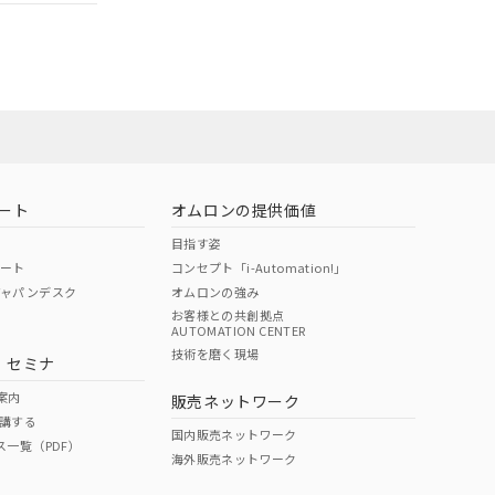
ムロン営業員ま
お問い合わせ
ート
オムロンの提供価値
目指す姿
ポート
コンセプト「i-Automation!」
ジャパンデスク
オムロンの強み
お客様との共創拠点
AUTOMATION CENTER
DIBP
BBP
DEHP
環境保護
技術を磨く現場
・セミナ
使用期限
案内
販売ネットワーク
講する
O
O
O
e
国内販売ネットワーク
ス一覧（PDF）
海外販売ネットワーク