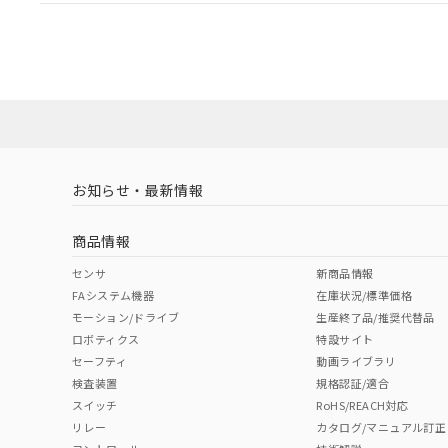
EU RoHS
注意事項・凡例
A165L-AWM-12D-1Pについての規格認証/適合状況に
たは販売店にお問い合わせください。
対応状況
対応予定月
※1
※2
対応済み
お知らせ・最新情報
中国 RoHS
注意事項・凡例
商品情報
中国 RoHS表
※1 ※2
センサ
新商品情報
FAシステム機器
在庫状況/標準価格
Pb
Hg
Cd
Cr(V
モーション/ドライブ
生産終了品/推奨代替品
ロボティクス
特設サイト
セーフティ
動画ライブラリ
検査装置
規格認証/適合
O
O
O
O
スイッチ
RoHS/REACH対応
リレー
カタログ/マニュアル訂正