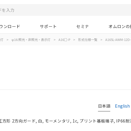
ウンロード
サポート
セミナ
オムロンの
示灯
>
φ16:照光・非照光・表示灯
>
A16□-P
>
形式仕様一覧
>
A165L-AWM-12D-
日本語
English
正方形 2方向ガード, 白, モーメンタリ, 1c, プリント基板端子, IP66