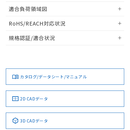
指します。
ものではありません。
情報更新：2026/05/21
適合負荷領域図
また、RoHS指令のフタル酸エステル類４
物質の対応では、対応完了までの期間は出
情報更新：2026/05/21
RoHS/REACH対応状況
荷製品に未対応品が混在することから備考
欄に対応日を記載しておりました。
情報更新：2026/7/29
既に当社にて対応品への在庫切替を完了
規格認証/適合状況
していることから、特段のことがない限
EU RoHS
注意事項・凡例
り、2022年1月12日より割愛しておりま
A165L-ARM-24D-1Pについての規格認証/適合状況について
す。
は、「カスタマーサポートセンタ お客様相談室」または貴社
担当オムロン営業員または販売店にお問い合わせください。
対応状況
対応予定月
※1
※2
お問い合わせ
カタログ/データシート/マニュアル
対応済み
中国 RoHS
注意事項・凡例
2D CADデータ
中国 RoHS表
※1 ※2
3D CADデータ
Pb
Hg
Cd
Cr(VI)