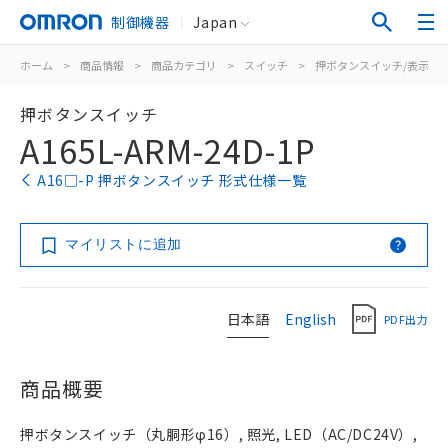
制御機器
Japan
ホーム
>
商品情報
>
商品カテゴリ
>
スイッチ
>
押ボタンスイッチ/表示灯
押ボタンスイッチ
A165L-ARM-24D-1P
A16□-P 押ボタンスイッチ 形式仕様一覧
マイリストに追加
日本語
English
PDF出力
商品概要
押ボタンスイッチ（丸胴形φ16）, 照光, LED（AC/DC24V）,