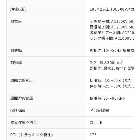
対応予定：EU RoHS指令（10物質）の非含
ご利用条件
有に対応した製品に切り替える予定のある
絶縁抵抗
100MΩ以上 (DC500Vメガ)
商品です。
対応予定なし：EU RoHS指令（10物質）の
耐電圧
同極端子間: AC1000V 50/60
以下の条件をお読みいただき、同意のうえ
異極端子間: AC2000V 50/60
非含有に非対応の商品で、対応品を出す予
ご利用ください。
各端子とアース間: AC2000V 5
定はありません。
ランプ端子間: AC1000V 50
調査・確認中：EU RoHS指令（10物質）の
本サービスは、当社制御機器事業取扱
※1 中国RoHS○×表
非含有の対応状況を調査中または確認中の
耐振動
誤動作: 10～55Hz 複振幅 1
商品の当社在庫状況および標準価格
商品です。
(税抜)を提供させていただくもので
「○」：最大均質材料含有率が中国RoHSの
非該当品：ライセンス料など無形物で、有
2
耐衝撃
耐久: 最大500m/s
す。
基準値以下であることを示します。
害物質有無と関係のない商品です。
2
誤動作: 最大150m/s
(誤動作
当社制御機器事業取扱商品の中には、
「×」：最大均質材料含有率が中国RoHSの
仕入先様の事情により、非含有部品として
本サービスの対象外となる商品もある
基準値を超えていることを示します。
いたものが、含有品と判明した場合などや
周囲温度範囲
使用時: -10～55℃ (ただ
当社は、これら貴社製品のうち、外国
ことをご了承ください。
「－」：未確認です。当社販売部門へお問
保存時: -25～65℃ (ただ
むを得ず変更することがあります。
為替および外国貿易法に定める商品
在庫状況および標準価格照会結果は、
い合わせください。
（以下｢規制貨物等」という）を輸出
記載している更新日時点での社内デー
周囲湿度範囲
使用時: 35～85%RH
*EU RoHS指令（10物質）：
または国外への提供する場合は、日本
記
タに基づき作成されるものであり、閲
説明
鉛(Pb) 1000ppm以下、 水銀(Hg) 1000ppm以下、 カド
*中国RoHS10物質の基準値 (GB/T26572)：
国政府の輸出許可(または役務取引許
号
覧された時点での実際の在庫および標
ミウム(Cd) 100ppm以下、
保護構造
IP66耐油形
Pb(鉛) :1000ppm、 Hg(水銀) : 1000ppm、 Cd(カドミウ
可)を取得するなどの必要な手続きを
六価クロム(Cr(Ⅵ)) 1000ppm以下、ポリ臭化ビフェニル
ム) : 100ppm、
準価格とは異なる場合があることをご
類(PBB) 1000ppm以下、ポリ臭化ジフェニルエーテル類
Cr(Ⅵ)(六価クロム) : 1000ppm、 PBBs(ポリ臭化ビフェ
とります。
感電保護クラス
Class II
了承ください。
(PBDE) 1000ppm以下、フタル酸ビス(2-エチルヘキシ
○
一定数以上の在庫あり
ニル類) : 1000ppm、 PBDEs(ポリ臭化ジフェニルエーテ
当社は規制貨物を破棄する場合は、完
ル) (DEHP)(別名：DOP) 1000ppm以下、フタル酸ブチ
正式な納期状況および標準価格はお客
ル類) : 1000ppm、
ルベンジル（BBP） 1000ppm以下、フタル酸ジブチル
全に破砕するなど、違法に輸出されな
DBP(フタル酸ジブチル) : 1000ppm、 DIBP(フタル酸ジ
PTI（トラッキング特性）
175
様のお取引先、またはお客様担当のオ
（DBP） 1000ppm以下、フタル酸ジイソブチル
イソブチル) : 1000ppm、 BBP(フタル酸ブチルベンジ
△
一定数には満たないが在庫あり