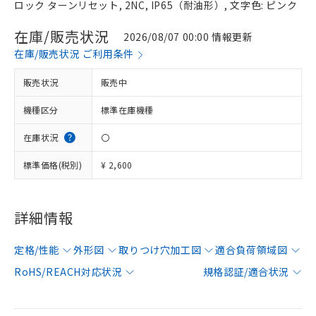
ロック ターンリセット, 2NC, IP65（耐油形）, 文字色: ピンク
在庫/販売状況
2026/08/07 00:00 情報更新
在庫/販売状況 ご利用条件
販売状況
販売中
機種区分
標準在庫機種
在庫状況
〇
標準価格(税別)
¥ 2,600
詳細情報
定格/性能
外形図
取りつけ穴加工図
適合負荷領域図
RoHS/REACH対応状況
規格認証/適合状況