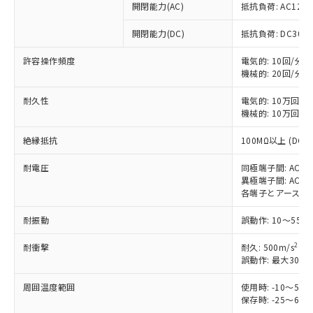
開閉能力(AC)
抵抗負荷: AC125V 
開閉能力(DC)
抵抗負荷: DC30V 
許容操作頻度
電気的: 10回/分
機械的: 20回/分
耐久性
電気的: 10万回以
機械的: 10万回以
絶縁抵抗
100MΩ以上 (DC
耐電圧
同極端子間: AC1000
※1 対応状況
異極端子間: AC2000
各端子とアース間: AC
対応済み：EU RoHS指令（10物質）の
非含有に対応した製品が提供可能な商品で
耐振動
誤動作: 10～55H
す。
対応予定：EU RoHS指令（10物質）の非含
2
耐衝撃
耐久: 500m/s
ご利用条件
有に対応した製品に切り替える予定のある
誤動作: 最大300m
商品です。
周囲温度範囲
使用時: -10～5
対応予定なし：EU RoHS指令（10物質）の
以下の条件をお読みいただき、同意のうえ
保存時: -25～6
非含有に非対応の商品で、対応品を出す予