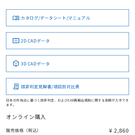
No
No
Yes
既に当社にて対応品への在庫切替を完了
対応状況
対応予定月
※1
※2
していることから、特段のことがない限
カタログ/データシート/マニュアル
り、2022年1月12日より割愛しておりま
対応済み
す。
LR型式承認
DNV型式承認
BV型式承認
KR型式承
（イギリス
（ノルウェー
（フランス
（韓国
船舶規格）
船舶規格）
船舶規格）
船舶規格
中国 RoHS
注意事項・凡例
2D CADデータ
No
No
No
No
中国 RoHS表
※1 ※2
3D CADデータ
この製品の規格認証/適合状況ページへ
Pb
Hg
Cd
Cr(VI)
その他の認証はこちらのページからご検索ください
該非判定見解書/項目別対比表
O
O
O
O
日本の外為法に基づく該非判定、およびEAR再輸出規制に関する見解が入手でき
ます。
"対応済み"や非含有の記載がされた商品であっても、流通
在庫等で未対応品が混在する可能性があります。
オンライン購入
非含有品が必要な際は、弊社営業部門もしくは販売店へお
問い合わせください。
¥ 2,860
販売価格（税込）