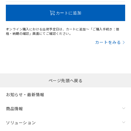
この製品のRoHS/REACH対応状況ページへ
カートに追加
オンライン購入における出荷予定日は、カートに追加～「ご購入手続き：価
格・納期の確認」画面にてご確認ください。
カートをみる
ページ先頭へ戻る
お知らせ・最新情報
商品情報
ソリューション