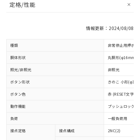
定格/性能
情報更新：2024/08/08
種類
非常停止用押ボタ
胴体形状
丸胴形(φ16mm)
照光/非照光
非照光
ボタン形状
きのこ 小形(φ30m
ボタン色
赤 (RESET文字色:
動作機能
プッシュロック・
負荷
一般負荷用
接点定格
接点構成
2NC(2)