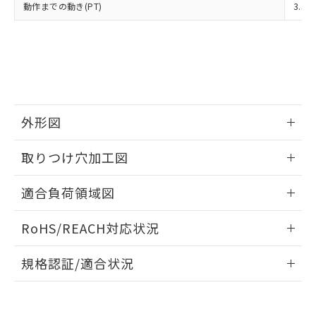
当社は、貴社製品を第三者に販売する
機器販売店・当社販売員にご確
動作までの動き(PT)
3.5
在庫状況および標準価格結果を当社の
※2 対応予定月
「ｅ」：有害物質（10物質）のすべてが基
場合は、上記1、2および3の内容を当
認ください)
事前の承諾なく第三者に漏洩または開
準値以下であることを示します。
該第三者に通知します。また当社は、
示しないようお願いします。
部品在庫の切り替え状況などにより、予定
「10」：通常の使用状況下において有害物
販売先および販売に係わる関係者が違
マイパーツ機能（部品リスト作成サー
空
受注生産機種、また在庫状況の
月が前後することがあります。
質が外部に漏えいし、環境に深刻な影響を
法に輸出するおそれがある場合は、取
ビス）をご利用いただくには、I-Web
白
情報を公開していない機種
及ぼさない年数を意味します。
り引きをいたしません。
メンバーズにご登録されている必要が
「－」：未確認です。当社販売部門へお問
あります。
い合わせください。
お客様が当ウェブサイト上で当社にご
外形図
※3 非含有証明書ダウンロード
登録された部品リストについて、当社
および当社の共同利用者が、当社の製
情報更新：2024/08/08
下記の非含有証明書をダウンロードするこ
取りつけ穴加工図
品・サービスに関するお客様との取
とができます。
合意する
キャンセル
引・商談に必要な範囲で利用すること
情報更新：2024/08/08
をご了承ください。
適合負荷領域図
EU RoHS指令（10物質）の非含有証明書
※当社の共同利用者とは、
"個人情報
51物質の非含有証明書（当社基準）
の共同利用に関して"
の「1.共同利
情報更新：2024/08/08
※本証明書は発行日時点で非含有を証明す
RoHS/REACH対応状況
用者の範囲」に記載されている法人を
るもので、過去に遡って非含有を証明する
指します。
情報更新：2026/7/29
ものではありません。
規格認証/適合状況
また、RoHS指令のフタル酸エステル類４
物質の対応では、対応完了までの期間は出
EU RoHS
注意事項・凡例
UL認証
CSA認証
CEマーキング
荷製品に未対応品が混在することから備考
欄に対応日を記載しておりました。