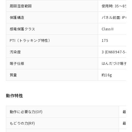
ご利用ください。
定はありません。
周囲湿度範囲
使用時: 35～85%
調査・確認中：EU RoHS指令（10物質）の
本サービスは、当社制御機器事業取扱
※1 中国RoHS○×表
非含有の対応状況を調査中または確認中の
保護構造
商品の当社在庫状況および標準価格
パネル前面: IP6
商品です。
(税抜)を提供させていただくもので
「○」：最大均質材料含有率が中国RoHSの
非該当品：ライセンス料など無形物で、有
感電保護クラス
Class II
す。
基準値以下であることを示します。
害物質有無と関係のない商品です。
当社制御機器事業取扱商品の中には、
「×」：最大均質材料含有率が中国RoHSの
仕入先様の事情により、非含有部品として
PTI（トラッキング特性）
175
本サービスの対象外となる商品もある
基準値を超えていることを示します。
いたものが、含有品と判明した場合などや
当社は、これら貴社製品のうち、外国
ことをご了承ください。
「－」：未確認です。当社販売部門へお問
むを得ず変更することがあります。
汚染度
3 (EN60947-5-1)
為替および外国貿易法に定める商品
在庫状況および標準価格照会結果は、
い合わせください。
（以下｢規制貨物等」という）を輸出
記載している更新日時点での社内デー
端子仕様
はんだづけ端子
*EU RoHS指令（10物質）：
または国外への提供する場合は、日本
記
タに基づき作成されるものであり、閲
説明
鉛(Pb) 1000ppm以下、 水銀(Hg) 1000ppm以下、 カド
*中国RoHS10物質の基準値 (GB/T26572)：
国政府の輸出許可(または役務取引許
号
覧された時点での実際の在庫および標
ミウム(Cd) 100ppm以下、
Pb(鉛) :1000ppm、 Hg(水銀) : 1000ppm、 Cd(カドミウ
質量
約16g
可)を取得するなどの必要な手続きを
六価クロム(Cr(Ⅵ)) 1000ppm以下、ポリ臭化ビフェニル
ム) : 100ppm、
準価格とは異なる場合があることをご
類(PBB) 1000ppm以下、ポリ臭化ジフェニルエーテル類
Cr(Ⅵ)(六価クロム) : 1000ppm、 PBBs(ポリ臭化ビフェ
とります。
了承ください。
(PBDE) 1000ppm以下、フタル酸ビス(2-エチルヘキシ
○
一定数以上の在庫あり
ニル類) : 1000ppm、 PBDEs(ポリ臭化ジフェニルエーテ
当社は規制貨物を破棄する場合は、完
ル) (DEHP)(別名：DOP) 1000ppm以下、フタル酸ブチ
正式な納期状況および標準価格はお客
ル類) : 1000ppm、
動作特性
ルベンジル（BBP） 1000ppm以下、フタル酸ジブチル
全に破砕するなど、違法に輸出されな
DBP(フタル酸ジブチル) : 1000ppm、 DIBP(フタル酸ジ
様のお取引先、またはお客様担当のオ
（DBP） 1000ppm以下、フタル酸ジイソブチル
イソブチル) : 1000ppm、 BBP(フタル酸ブチルベンジ
△
一定数には満たないが在庫あり
いよう必要な手段を講じます。
ムロン制御機器販売店・当社販売員に
(DIBP) 1000ppm以下
ル) : 1000ppm、
当社は貴社製品を、核兵器、ミサイ
但し、RoHS指令で産業用監視および制御機器に対する
DEHP(フタル酸ビス(2-エチルヘキシル)) : 1000ppm
ご相談ください。
動作に必要な力(OF)
最大1
適用除外項目は除く。
ル、化学兵器、生物兵器またはその他
－
在庫なし(最新の在庫状況につ
オムロン制御機器販売店や当社販売拠
フタル酸エステル類の４物質については閾値を超える意
武器並びにこれらの製造装置等に一切
いては、お客様のお取引先、ま
図的な使用がないことを確認しています。
点は「
販売ネットワーク
」をご確認
もどりの力(RF)
最大0
※2 環境保護使用期限
使用いたしません。
たはお客様担当のオムロン制御
ください。