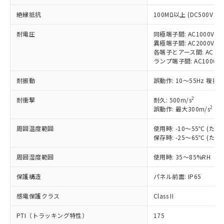
対応済み：EU RoHS指令（10物質）の
絶縁抵抗
100MΩ以上 (DC500Vメ
非含有に対応した製品が提供可能な商品で
す。
耐電圧
同極端子間: AC1000V 50/
対応予定：EU RoHS指令（10物質）の非含
異極端子間: AC2000V 50/
ご利用条件
有に対応した製品に切り替える予定のある
各端子とアース間: AC2000V
商品です。
ランプ端子間: AC1000V 
対応予定なし：EU RoHS指令（10物質）の
以下の条件をお読みいただき、同意のうえ
非含有に非対応の商品で、対応品を出す予
耐振動
誤動作: 10～55Hz 複振幅
ご利用ください。
定はありません。
2
耐衝撃
調査・確認中：EU RoHS指令（10物質）の
耐久: 500m/s
本サービスは、当社制御機器事業取扱
※1 中国RoHS○×表
2
誤動作: 最大300m/s
(誤
非含有の対応状況を調査中または確認中の
商品の当社在庫状況および標準価格
商品です。
(税抜)を提供させていただくもので
周囲温度範囲
使用時: -10～55℃ (
「○」：最大均質材料含有率が中国RoHSの
非該当品：ライセンス料など無形物で、有
す。
保存時: -25～65℃ (
基準値以下であることを示します。
害物質有無と関係のない商品です。
当社制御機器事業取扱商品の中には、
「×」：最大均質材料含有率が中国RoHSの
仕入先様の事情により、非含有部品として
周囲湿度範囲
使用時: 35～85%RH
本サービスの対象外となる商品もある
基準値を超えていることを示します。
いたものが、含有品と判明した場合などや
当社は、これら貴社製品のうち、外国
ことをご了承ください。
「－」：未確認です。当社販売部門へお問
むを得ず変更することがあります。
為替および外国貿易法に定める商品
保護構造
パネル前面: IP65
在庫状況および標準価格照会結果は、
い合わせください。
（以下｢規制貨物等」という）を輸出
記載している更新日時点での社内デー
*EU RoHS指令（10物質）：
感電保護クラス
Class II
または国外への提供する場合は、日本
記
タに基づき作成されるものであり、閲
説明
鉛(Pb) 1000ppm以下、 水銀(Hg) 1000ppm以下、 カド
*中国RoHS10物質の基準値 (GB/T26572)：
国政府の輸出許可(または役務取引許
号
覧された時点での実際の在庫および標
ミウム(Cd) 100ppm以下、
Pb(鉛) :1000ppm、 Hg(水銀) : 1000ppm、 Cd(カドミウ
PTI（トラッキング特性）
175
可)を取得するなどの必要な手続きを
六価クロム(Cr(Ⅵ)) 1000ppm以下、ポリ臭化ビフェニル
ム) : 100ppm、
準価格とは異なる場合があることをご