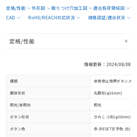
定格/性能
外形図
取りつけ穴加工図
適合負荷領域図
CAD
RoHS/REACH対応状況
規格認証/適合状況
定格/性能
情報更新：2024/08/08
種類
非常停止用押ボタンスイ
胴体形状
丸胴形(φ16mm)
照光/非照光
照光
ボタン形状
きのこ 小形(φ30mm)
ボタン色
赤 (RESET文字色: 白)