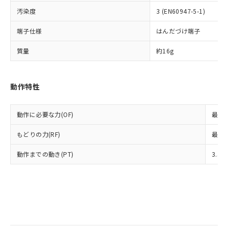
類(PBB) 1000ppm以下、ポリ臭化ジフェニルエーテル類
Cr(Ⅵ)(六価クロム) : 1000ppm、 PBBs(ポリ臭化ビフェ
とります。
了承ください。
(PBDE) 1000ppm以下、フタル酸ビス(2-エチルヘキシ
○
一定数以上の在庫あり
ニル類) : 1000ppm、 PBDEs(ポリ臭化ジフェニルエーテ
汚染度
3 (EN60947-5-1)
当社は規制貨物を破棄する場合は、完
ル) (DEHP)(別名：DOP) 1000ppm以下、フタル酸ブチ
正式な納期状況および標準価格はお客
ル類) : 1000ppm、
ルベンジル（BBP） 1000ppm以下、フタル酸ジブチル
全に破砕するなど、違法に輸出されな
DBP(フタル酸ジブチル) : 1000ppm、 DIBP(フタル酸ジ
様のお取引先、またはお客様担当のオ
端子仕様
はんだづけ端子
（DBP） 1000ppm以下、フタル酸ジイソブチル
イソブチル) : 1000ppm、 BBP(フタル酸ブチルベンジ
△
一定数には満たないが在庫あり
いよう必要な手段を講じます。
ムロン制御機器販売店・当社販売員に
(DIBP) 1000ppm以下
ル) : 1000ppm、
当社は貴社製品を、核兵器、ミサイ
但し、RoHS指令で産業用監視および制御機器に対する
DEHP(フタル酸ビス(2-エチルヘキシル)) : 1000ppm
ご相談ください。
質量
約16g
適用除外項目は除く。
ル、化学兵器、生物兵器またはその他
－
在庫なし(最新の在庫状況につ
オムロン制御機器販売店や当社販売拠
フタル酸エステル類の４物質については閾値を超える意
武器並びにこれらの製造装置等に一切
いては、お客様のお取引先、ま
図的な使用がないことを確認しています。
点は「
販売ネットワーク
」をご確認
※2 環境保護使用期限
使用いたしません。
たはお客様担当のオムロン制御
ください。
動作特性
当社は、貴社製品を第三者に販売する
機器販売店・当社販売員にご確
在庫状況および標準価格結果を当社の
※2 対応予定月
「ｅ」：有害物質（10物質）のすべてが基
場合は、上記1、2および3の内容を当
認ください)
事前の承諾なく第三者に漏洩または開
準値以下であることを示します。
該第三者に通知します。また当社は、
示しないようお願いします。
動作に必要な力(OF)
最大1
部品在庫の切り替え状況などにより、予定
「10」：通常の使用状況下において有害物
販売先および販売に係わる関係者が違
マイパーツ機能（部品リスト作成サー
空
受注生産機種、また在庫状況の
月が前後することがあります。
質が外部に漏えいし、環境に深刻な影響を
法に輸出するおそれがある場合は、取
もどりの力(RF)
最大0
ビス）をご利用いただくには、I-Web
白
情報を公開していない機種
及ぼさない年数を意味します。
り引きをいたしません。
メンバーズにご登録されている必要が
「－」：未確認です。当社販売部門へお問
動作までの動き(PT)
3.5
あります。
い合わせください。
お客様が当ウェブサイト上で当社にご
※3 非含有証明書ダウンロード
登録された部品リストについて、当社
および当社の共同利用者が、当社の製
下記の非含有証明書をダウンロードするこ
品・サービスに関するお客様との取
とができます。
合意する
キャンセル
引・商談に必要な範囲で利用すること
をご了承ください。