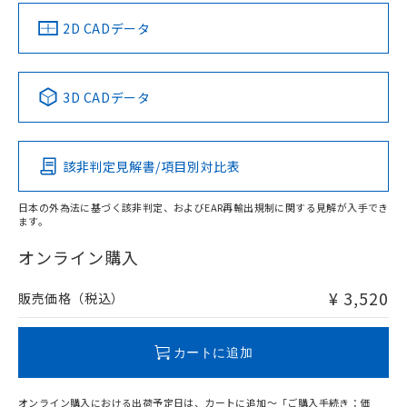
（イギリス
（ノルウェー
（フランス
（韓国
船舶規格）
船舶規格）
船舶規格）
船舶規格
中国 RoHS
注意事項・凡例
2D CADデータ
No
No
No
No
中国 RoHS表
※1 ※2
3D CADデータ
この製品の規格認証/適合状況ページへ
Pb
Hg
Cd
Cr(VI)
その他の認証はこちらのページからご検索ください
該非判定見解書/項目別対比表
O
O
O
O
日本の外為法に基づく該非判定、およびEAR再輸出規制に関する見解が入手でき
ます。
"対応済み"や非含有の記載がされた商品であっても、流通
在庫等で未対応品が混在する可能性があります。
オンライン購入
非含有品が必要な際は、弊社営業部門もしくは販売店へお
問い合わせください。
¥ 3,520
販売価格（税込）
この製品のRoHS/REACH対応状況ページへ
カートに追加
オンライン購入における出荷予定日は、カートに追加～「ご購入手続き：価