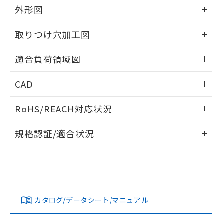
EU RoHS指令（10物質）の非含有証明書
※当社の共同利用者とは、
"個人情報
外形図
51物質の非含有証明書（当社基準）
の共同利用に関して"
の「1.共同利
※本証明書は発行日時点で非含有を証明す
用者の範囲」に記載されている法人を
情報更新：2024/08/08
るもので、過去に遡って非含有を証明する
取りつけ穴加工図
指します。
ものではありません。
また、RoHS指令のフタル酸エステル類４
情報更新：2024/08/08
適合負荷領域図
物質の対応では、対応完了までの期間は出
荷製品に未対応品が混在することから備考
情報更新：2024/08/08
CAD
欄に対応日を記載しておりました。
既に当社にて対応品への在庫切替を完了
ログイン/会員登録いただくと、CADデータをダウンロー
していることから、特段のことがない限
RoHS/REACH対応状況
ドすることができます。
り、2022年1月12日より割愛しておりま
す。
情報更新：2026/7/29
規格認証/適合状況
ログイン/会員登録
EU RoHS
注意事項・凡例
UL認証
CSA認証
CEマーキング
Yes
Yes
Yes
対応状況
対応予定月
※1
※2
ダウンロードデータをご利用いただく前に、以下を必ずお読
みください。
カタログ/データシート/マニュアル
対応済み
ソフトウェアの使用条件
LR型式承認
DNV型式承認
BV型式承認
KR型式承