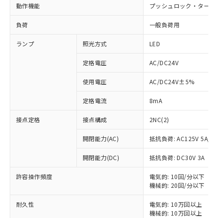
動作機能
プッシュロック・ターン
負荷
一般負荷用
ランプ
照光方式
LED
定格電圧
AC/DC24V
使用電圧
AC/DC24V±5%
定格電流
8mA
接点定格
接点構成
2NC(2)
開閉能力(AC)
抵抗負荷: AC125V 5A/AC
開閉能力(DC)
抵抗負荷: DC30V 3A
許容操作頻度
電気的: 10回/分以下
機械的: 20回/分以下
※1 対応状況
耐久性
電気的: 10万回以上
機械的: 10万回以上