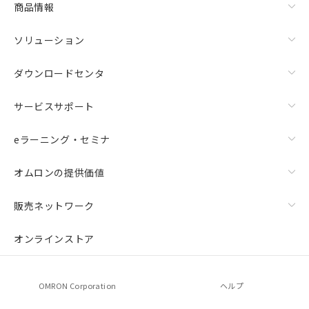
商品情報
荷製品に未対応品が混在することから備考
欄に対応日を記載しておりました。
ソリューション
既に当社にて対応品への在庫切替を完了
していることから、特段のことがない限
り、2022年1月12日より割愛しておりま
ダウンロードセンタ
す。
サービスサポート
eラーニング・セミナ
オムロンの提供価値
販売ネットワーク
オンラインストア
OMRON Corporation
ヘルプ