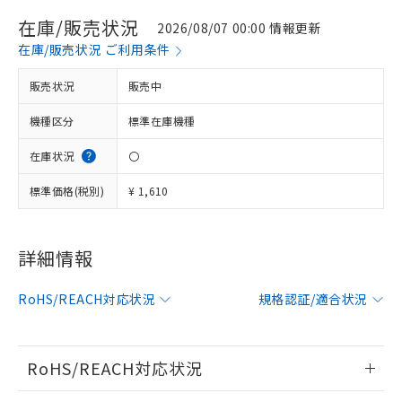
在庫/販売状況
2026/08/07 00:00 情報更新
在庫/販売状況 ご利用条件
販売状況
販売中
機種区分
標準在庫機種
在庫状況
〇
標準価格(税別)
¥ 1,610
詳細情報
※1 対応状況
対応済み：EU RoHS指令（10物質）の
RoHS/REACH対応状況
規格認証/適合状況
非含有に対応した製品が提供可能な商品で
す。
対応予定：EU RoHS指令（10物質）の非含
RoHS/REACH対応状況
ご利用条件
有に対応した製品に切り替える予定のある
商品です。
情報更新：2026/7/29