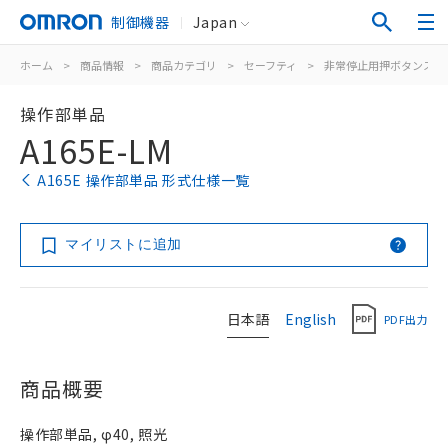
制御機器
Japan
ホーム
>
商品情報
>
商品カテゴリ
>
セーフティ
>
非常停止用押ボタンスイ
操作部単品
A165E-LM
A165E 操作部単品 形式仕様一覧
マイリストに追加
日本語
English
PDF出力
商品概要
操作部単品, φ40, 照光