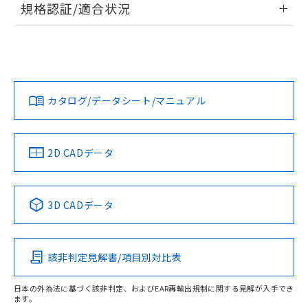
規格認証/適合状況
対応予定なし：EU RoHS指令（10物質）の
以下の条件をお読みいただき、同意のうえ
非含有に非対応の商品で、対応品を出す予
EU RoHS
注意事項・凡例
ご利用ください。
定はありません。
UL認証
CSA認証
CEマーキング
調査・確認中：EU RoHS指令（10物質）の
本サービスは、当社制御機器事業取扱
※1 中国RoHS○×表
非含有の対応状況を調査中または確認中の
No
No
N/A
商品の当社在庫状況および標準価格
対応状況
対応予定月
※1
※2
商品です。
(税抜)を提供させていただくもので
「○」：最大均質材料含有率が中国RoHSの
非該当品：ライセンス料など無形物で、有
す。
カタログ/データシート/マニュアル
対応済み
基準値以下であることを示します。
害物質有無と関係のない商品です。
当社制御機器事業取扱商品の中には、
「×」：最大均質材料含有率が中国RoHSの
仕入先様の事情により、非含有部品として
LR型式承認
DNV型式承認
BV型式承認
KR型式承
本サービスの対象外となる商品もある
基準値を超えていることを示します。
（イギリス
（ノルウェー
（フランス
（韓国
いたものが、含有品と判明した場合などや
当社は、これら貴社製品のうち、外国
ことをご了承ください。
船舶規格）
船舶規格）
船舶規格）
船舶規格
「－」：未確認です。当社販売部門へお問
中国 RoHS
注意事項・凡例
むを得ず変更することがあります。
2D CADデータ
為替および外国貿易法に定める商品
在庫状況および標準価格照会結果は、
い合わせください。
（以下｢規制貨物等」という）を輸出
記載している更新日時点での社内デー
No
No
No
No
*EU RoHS指令（10物質）：
または国外への提供する場合は、日本
記
タに基づき作成されるものであり、閲
説明
鉛(Pb) 1000ppm以下、 水銀(Hg) 1000ppm以下、 カド
*中国RoHS10物質の基準値 (GB/T26572)：
中国 RoHS表
※1 ※2
国政府の輸出許可(または役務取引許
号
覧された時点での実際の在庫および標
ミウム(Cd) 100ppm以下、
Pb(鉛) :1000ppm、 Hg(水銀) : 1000ppm、 Cd(カドミウ
3D CADデータ
可)を取得するなどの必要な手続きを
六価クロム(Cr(Ⅵ)) 1000ppm以下、ポリ臭化ビフェニル
ム) : 100ppm、
準価格とは異なる場合があることをご
この製品の規格認証/適合状況ページへ
Pb
Hg
Cd
Cr(VI)
類(PBB) 1000ppm以下、ポリ臭化ジフェニルエーテル類
Cr(Ⅵ)(六価クロム) : 1000ppm、 PBBs(ポリ臭化ビフェ
とります。
了承ください。
(PBDE) 1000ppm以下、フタル酸ビス(2-エチルヘキシ
○
一定数以上の在庫あり
ニル類) : 1000ppm、 PBDEs(ポリ臭化ジフェニルエーテ
その他の認証はこちらのページからご検索ください
当社は規制貨物を破棄する場合は、完
ル) (DEHP)(別名：DOP) 1000ppm以下、フタル酸ブチ
正式な納期状況および標準価格はお客
ル類) : 1000ppm、
ルベンジル（BBP） 1000ppm以下、フタル酸ジブチル
全に破砕するなど、違法に輸出されな
DBP(フタル酸ジブチル) : 1000ppm、 DIBP(フタル酸ジ
該非判定見解書/項目別対比表
様のお取引先、またはお客様担当のオ
O
O
O
O
（DBP） 1000ppm以下、フタル酸ジイソブチル
イソブチル) : 1000ppm、 BBP(フタル酸ブチルベンジ
△
一定数には満たないが在庫あり
いよう必要な手段を講じます。
ムロン制御機器販売店・当社販売員に
(DIBP) 1000ppm以下
ル) : 1000ppm、
当社は貴社製品を、核兵器、ミサイ
但し、RoHS指令で産業用監視および制御機器に対する
DEHP(フタル酸ビス(2-エチルヘキシル)) : 1000ppm
ご相談ください。
日本の外為法に基づく該非判定、およびEAR再輸出規制に関する見解が入手でき
適用除外項目は除く。
ル、化学兵器、生物兵器またはその他
ます。
－
在庫なし(最新の在庫状況につ
オムロン制御機器販売店や当社販売拠
フタル酸エステル類の４物質については閾値を超える意