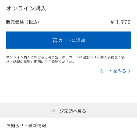
"対応済み"や非含有の記載がされた商品であっても、流通
武器並びにこれらの製造装置等に一切
いては、お客様のお取引先、ま
図的な使用がないことを確認しています。
点は「
販売ネットワーク
」をご確認
在庫等で未対応品が混在する可能性があります。
オンライン購入
※2 環境保護使用期限
使用いたしません。
たはお客様担当のオムロン制御
ください。
非含有品が必要な際は、弊社営業部門もしくは販売店へお
当社は、貴社製品を第三者に販売する
機器販売店・当社販売員にご確
在庫状況および標準価格結果を当社の
問い合わせください。
※2 対応予定月
「ｅ」：有害物質（10物質）のすべてが基
¥ 1,770
場合は、上記1、2および3の内容を当
販売価格（税込）
認ください)
事前の承諾なく第三者に漏洩または開
準値以下であることを示します。
該第三者に通知します。また当社は、
示しないようお願いします。
部品在庫の切り替え状況などにより、予定
「10」：通常の使用状況下において有害物
販売先および販売に係わる関係者が違
この製品のRoHS/REACH対応状況ページへ
マイパーツ機能（部品リスト作成サー
空
受注生産機種、また在庫状況の
月が前後することがあります。
質が外部に漏えいし、環境に深刻な影響を
法に輸出するおそれがある場合は、取
カートに追加
ビス）をご利用いただくには、I-Web
白
情報を公開していない機種
及ぼさない年数を意味します。
り引きをいたしません。
メンバーズにご登録されている必要が
「－」：未確認です。当社販売部門へお問
あります。
オンライン購入における出荷予定日は、カートに追加～「ご購入手続き：価
い合わせください。
お客様が当ウェブサイト上で当社にご
格・納期の確認」画面にてご確認ください。
※3 非含有証明書ダウンロード
登録された部品リストについて、当社
カートをみる
および当社の共同利用者が、当社の製
下記の非含有証明書をダウンロードするこ
品・サービスに関するお客様との取
とができます。
合意する
キャンセル
引・商談に必要な範囲で利用すること
をご了承ください。
EU RoHS指令（10物質）の非含有証明書
※当社の共同利用者とは、
"個人情報
51物質の非含有証明書（当社基準）
の共同利用に関して"
の「1.共同利
※本証明書は発行日時点で非含有を証明す
ページ先頭へ戻る
用者の範囲」に記載されている法人を
るもので、過去に遡って非含有を証明する
指します。
ものではありません。
お知らせ・最新情報
また、RoHS指令のフタル酸エステル類４
物質の対応では、対応完了までの期間は出