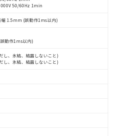
チルヘキシル)) : 1000ppm
0V 50/60Hz 1min
況および標準価格はお客様のお取引先、またはお客様担当のオムロ
用いたしません。
ご相談ください。
は満たないが在庫あり
製品を第三者に販売する場合は、上記1、2および3の内容を当該第
機器販売店や当社販売拠点は「
販売ネットワーク
」をご確認くだ
販売先および販売に係わる関係者が違法に輸出するおそれがある場
用期限
振幅 1.5mm (誤動作1ms以内)
び標準価格結果を当社の事前の承諾なく第三者に漏洩または開示し
え状況などにより、予定月が前後することがあります。
(最新の在庫状況については、お客様のお取引先、またはお客様担当
（10物質）のすべてが基準値以下であることを示します。
店・当社販売員にご確認ください)
能（部品リスト作成サービス）をご利用いただくには、I-Webメン
使用状況下において有害物質が外部に漏えいし、環境に深刻な影響を
(誤動作1ms以内)
あります。
機種、また在庫状況の情報を公開していない機種
ェブサイト上で当社にご登録された部品リストについて、当社およ
書ダウンロード
す。当社販売部門へお問い合わせください。
 (ただし、氷結、結露しないこと)
品・サービスに関するお客様との取引・商談に必要な範囲で利用す
合意する
キャンセル
 (ただし、氷結、結露しないこと)
書をダウンロードすることができます。
利用者とは、
"個人情報の共同利用に関して"
の「1.共同利用者の
します。
10物質）の非含有証明書
明書（当社基準）
日時点で非含有を証明するもので、過去に遡って非含有を証明するも
令のフタル酸エステル類４物質の対応では、対応完了までの期間は出
備考欄に対応日を記載しておりました。
品への在庫切替を完了していることから、特段のことがない限り、20
す。