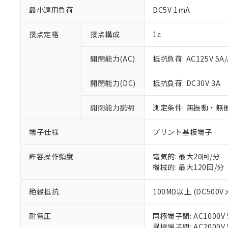
最小適用負荷
DC5V 1mA
接点定格
接点構成
1c
開閉能力(AC)
抵抗負荷: AC125V 5A/
※1 対応状況
開閉能力(DC)
抵抗負荷: DC30V 3A
対応済み：EU
対応予定：EU R
開閉能力説明
測定条件: 無振動・無衝
対応予定なし：EU
調査・確認中：EU
ご利用条件
非該当品：ライセ
端子仕様
プリント基板端子
※1 中国RoHS
仕入先様の事情に
があります。
以下の条件をお読
許容操作頻度
電気的: 最大20回/分
「○」：最大均質
機械的: 最大120回/分
「×」：最大均質
本サービスは
当社は、これ
*EU RoHS指令（10物
「－」：未確認で
鉛(Pb) 1000ppm以下、
くものです。
う）を輸出ま
記
説明
六価クロム(Cr(Ⅵ)) 1
絶縁抵抗
100MΩ以上 (DC500V
当社制御機器
などの必要な
フタル酸ビス(2-エチルヘ
号
*中国RoHS10物質の基準値 
ル（DBP） 1000ppm
在庫状況およ
当社は規制貨
Pb(鉛) :1000ppm、 Hg
但し、RoHS指令で産
耐電圧
同極端子間: AC1000V 5
のであり、閲
ます。
Cr(Ⅵ)(六価クロム) : 
フタル酸エステル類の４
○
一定数以
DBP(フタル酸ジブチル) :
異極端子間: AC2000V 5
い。
当社は貴社製