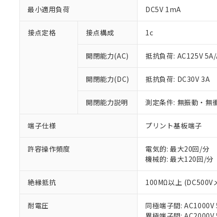
最小適用負荷
DC5V 1mA
接点定格
接点構成
1c
開閉能力(AC)
抵抗負荷: AC125V 5A/
※1 対応状況
開閉能力(DC)
抵抗負荷: DC30V 3A
対応済み：EU
対応予定：EU R
開閉能力説明
測定条件: 無振動・無衝
対応予定なし：EU
調査・確認中：EU
ご利用条件
非該当品：ライセ
端子仕様
プリント基板端子
※1 中国RoHS
仕入先様の事情に
があります。
以下の条件をお読
許容操作頻度
電気的: 最大20回/分
「○」：最大均質
機械的: 最大120回/分
「×」：最大均質
本サービスは
当社は、これ
*EU RoHS指令（10物
「－」：未確認で
鉛(Pb) 1000ppm以下、
くものです。
う）を輸出ま
記
説明
六価クロム(Cr(Ⅵ)) 1
絶縁抵抗
100MΩ以上 (DC500V
当社制御機器
などの必要な
フタル酸ビス(2-エチルヘ
号
*中国RoHS10物質の基準値 
ル（DBP） 1000ppm
在庫状況およ
当社は規制貨
Pb(鉛) :1000ppm、 Hg
但し、RoHS指令で産
耐電圧
同極端子間: AC1000V 5
のであり、閲
ます。
Cr(Ⅵ)(六価クロム) : 
フタル酸エステル類の４
○
一定数以
DBP(フタル酸ジブチル) :
異極端子間: AC2000V 5
い。
当社は貴社製