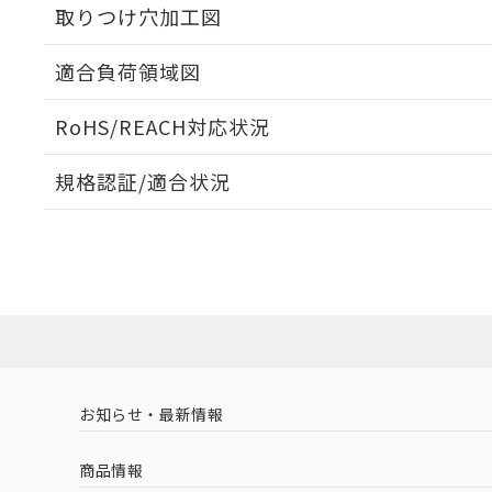
取りつけ穴加工図
適合負荷領域図
RoHS/REACH対応状況
規格認証/適合状況
EU RoHS
注意事項・凡例
A165-TBM-1Pについての規格認証/適合状況については
売店にお問い合わせください。
対応状況
対応予定月
※1
※2
対応済み
お知らせ・最新情報
中国 RoHS
注意事項・凡例
商品情報