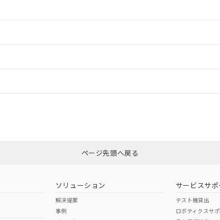
情報更新：2
情報更新：2
情報更新：
、「カスタマーサポートセンタ お客様相談室」または貴社担当オムロン
非含有証明書
※3
ページ先頭へ戻る
ダウンロードはこちら
ソリューション
サービスサポ
解決提案
テスト機貸出
事例
ロボティクスサ