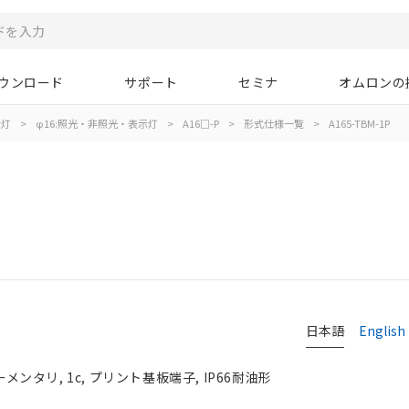
ウンロード
サポート
セミナ
オムロンの
示灯
>
φ16:照光・非照光・表示灯
>
A16□-P
>
形式仕様一覧
>
A165-TBM-1P
日本語
English
メンタリ, 1c, プリント基板端子, IP66耐油形