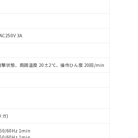
AC250V 3A
 RoHS指令（10物質）の非含有に対応した製品が提供可能な商品です
oHS指令（10物質）の非含有に対応した製品に切り替える予定のある
撃状態、周囲温度 20±2℃、操作ひん度 20回/min
 RoHS指令（10物質）の非含有に非対応の商品で、対応品を出す予
 RoHS指令（10物質）の非含有の対応状況を調査中または確認中の
ンス料など無形物で、有害物質有無と関係のない商品です。
○×表
より、非含有部品としていたものが、含有品と判明した場合などやむ
みいただき、同意のうえご利用ください。
材料含有率が中国RoHSの基準値以下であることを示します。
材料含有率が中国RoHSの基準値を超えていることを示します。
、当社制御機器事業取扱商品の当社在庫状況および標準価格(税抜)
ら貴社製品のうち、外国為替および外国貿易法に定める商品（以下｢
質）：
す。当社販売部門へお問い合わせください。
 水銀(Hg) 1000ppm以下、 カドミウム(Cd) 100ppm以下、
たは国外への提供する場合は、日本国政府の輸出許可(または役務取
000ppm以下、ポリ臭化ビフェニル類(PBB) 1000ppm以下、ポリ臭化ジフェニルエーテル類(P
メガ)
事業取扱商品の中には、本サービスの対象外となる商品もあること
手続きをとります。
キシル) (DEHP)(別名：DOP) 1000ppm以下、フタル酸ブチルベンジル（BBP） 100
(GB/T26572)：
以下、フタル酸ジイソブチル (DIBP) 1000ppm以下
び標準価格照会結果は、記載している更新日時点での社内データに
物を破棄する場合は、完全に破砕するなど、違法に輸出されないよ
(水銀) : 1000ppm、 Cd(カドミウム) : 100ppm、
業用監視および制御機器に対する適用除外項目は除く。
0/60Hz 1min
覧された時点での実際の在庫および標準価格とは異なる場合がある
1000ppm、 PBBs(ポリ臭化ビフェニル類) : 1000ppm、 PBDEs(ポリ臭化ジフェニルエーテル類
物質については閾値を超える意図的な使用がないことを確認しています。
上の在庫あり
 1000ppm、 DIBP(フタル酸ジイソブチル) : 1000ppm、 BBP(フタル酸ブチルベンジル) :
0/60Hz 1min
品を、核兵器、ミサイル、化学兵器、生物兵器またはその他武器並