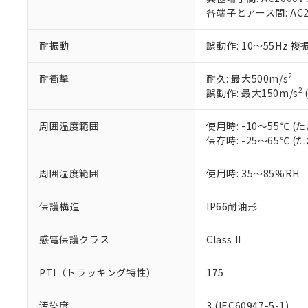
DEHP(フタル酸ビス(2-エ
各端子とアース間: AC200
正式な納期状
置等に一切使
当社販売員に
※2 対応予定月
△
一定数に
当社は、貴社
オムロン制御
また当社は、
※2 環境保護使
耐振動
誤動作: 10～55Hz 複
在庫状況およ
部品在庫の切り替
たしません。
－
在庫なし
す。
「ｅ」：有害物質
機器販売
2
耐衝撃
耐久: 最大500m/s
マイパーツ機
「10」：通常の
2
誤動作: 最大150m/s
ている必要が
味します。
空
受注生産
お客様が当ウ
※3 非含有証明
「－」：未確認で
白
周囲温度範囲
使用時: -10～55℃
が、当社の製
保存時: -25～65℃
さい。
下記の非含有証明
※当社の共同
いる法人を指
周囲湿度範囲
使用時: 35～85%RH
EU RoHS指令（
51物質の非含有証
※本証明書は発行
保護構造
IP66耐油形
また、RoHS指
混在することから
感電保護クラス
Class II
既に当社にて対応
り割愛しておりま
PTI（トラッキング特性）
175
汚染度
3 (IEC60947-5-1)