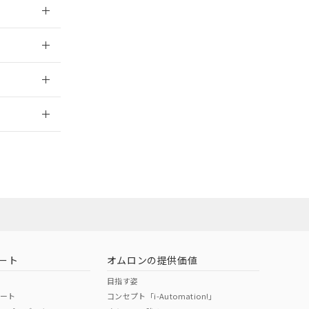
026/05/21
026/05/21
2026/7/29
営業員または販
お問い合わせ
ート
オムロンの提供価値
目指す姿
ポート
コンセプト「i-Automation!」