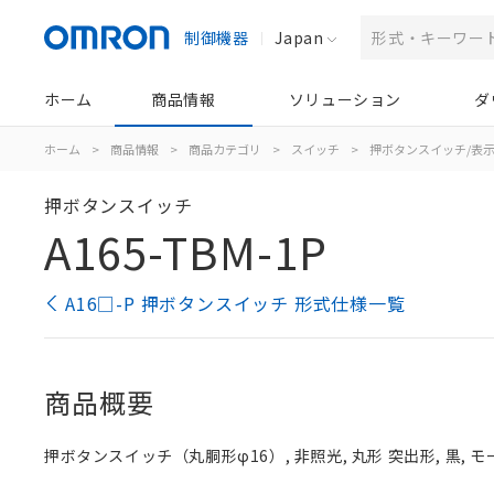
制御機器
Japan
ホーム
商品情報
ソリューション
ダ
ホーム
>
商品情報
>
商品カテゴリ
>
スイッチ
>
押ボタンスイッチ/表
押ボタンスイッチ
A165-TBM-1P
A16□-P 押ボタンスイッチ 形式仕様一覧
商品概要
押ボタンスイッチ（丸胴形φ16）, 非照光, 丸形 突出形, 黒, モー