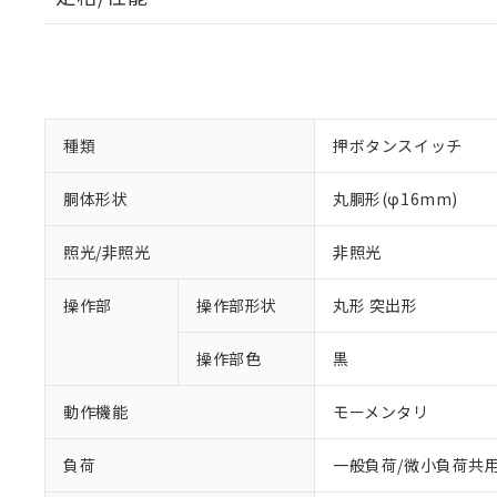
種類
押ボタンスイッチ
胴体形状
丸胴形(φ16mm)
照光/非照光
非照光
操作部
操作部形状
丸形 突出形
操作部色
黒
動作機能
モーメンタリ
負荷
一般負荷/微小負荷共