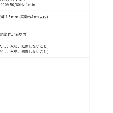
チルヘキシル)) : 1000ppm
0V 50/60Hz 1min
況および標準価格はお客様のお取引先、またはお客様担当のオムロ
用いたしません。
ご相談ください。
は満たないが在庫あり
製品を第三者に販売する場合は、上記1、2および3の内容を当該第
機器販売店や当社販売拠点は「
販売ネットワーク
」をご確認くだ
販売先および販売に係わる関係者が違法に輸出するおそれがある場
用期限
振幅 1.5mm (誤動作1ms以内)
び標準価格結果を当社の事前の承諾なく第三者に漏洩または開示し
え状況などにより、予定月が前後することがあります。
(最新の在庫状況については、お客様のお取引先、またはお客様担当
（10物質）のすべてが基準値以下であることを示します。
店・当社販売員にご確認ください)
能（部品リスト作成サービス）をご利用いただくには、I-Webメン
使用状況下において有害物質が外部に漏えいし、環境に深刻な影響を
(誤動作1ms以内)
あります。
機種、また在庫状況の情報を公開していない機種
ェブサイト上で当社にご登録された部品リストについて、当社およ
書ダウンロード
す。当社販売部門へお問い合わせください。
 (ただし、氷結、結露しないこと)
品・サービスに関するお客様との取引・商談に必要な範囲で利用す
合意する
キャンセル
 (ただし、氷結、結露しないこと)
書をダウンロードすることができます。
利用者とは、
"個人情報の共同利用に関して"
の「1.共同利用者の
します。
10物質）の非含有証明書
明書（当社基準）
日時点で非含有を証明するもので、過去に遡って非含有を証明するも
令のフタル酸エステル類４物質の対応では、対応完了までの期間は出
備考欄に対応日を記載しておりました。
品への在庫切替を完了していることから、特段のことがない限り、20
す。