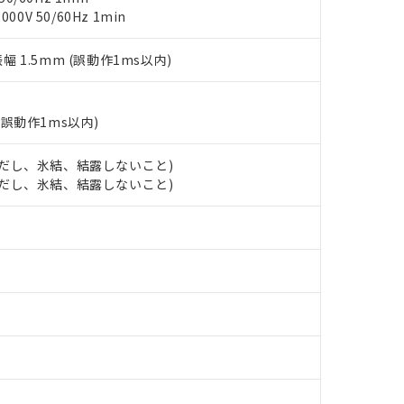
覧された時点での実際の在庫および標準価格とは異なる場合がある
1000ppm、 PBBs(ポリ臭化ビフェニル類) : 1000ppm、 PBDEs(ポリ臭化ジフェニルエーテル類
物質については閾値を超える意図的な使用がないことを確認しています。
0V 50/60Hz 1min
上の在庫あり
 1000ppm、 DIBP(フタル酸ジイソブチル) : 1000ppm、 BBP(フタル酸ブチルベンジル) :
品を、核兵器、ミサイル、化学兵器、生物兵器またはその他武器並
チルヘキシル)) : 1000ppm
況および標準価格はお客様のお取引先、またはお客様担当のオムロ
用いたしません。
ご相談ください。
振幅 1.5mm (誤動作1ms以内)
は満たないが在庫あり
製品を第三者に販売する場合は、上記1、2および3の内容を当該第
機器販売店や当社販売拠点は「
販売ネットワーク
」をご確認くだ
販売先および販売に係わる関係者が違法に輸出するおそれがある場
用期限
び標準価格結果を当社の事前の承諾なく第三者に漏洩または開示し
え状況などにより、予定月が前後することがあります。
(最新の在庫状況については、お客様のお取引先、またはお客様担当
（10物質）のすべてが基準値以下であることを示します。
店・当社販売員にご確認ください)
(誤動作1ms以内)
能（部品リスト作成サービス）をご利用いただくには、I-Webメン
使用状況下において有害物質が外部に漏えいし、環境に深刻な影響を
あります。
 (ただし、氷結、結露しないこと)
機種、また在庫状況の情報を公開していない機種
ェブサイト上で当社にご登録された部品リストについて、当社およ
書ダウンロード
す。当社販売部門へお問い合わせください。
 (ただし、氷結、結露しないこと)
品・サービスに関するお客様との取引・商談に必要な範囲で利用す
合意する
キャンセル
書をダウンロードすることができます。
利用者とは、
"個人情報の共同利用に関して"
の「1.共同利用者の
します。
10物質）の非含有証明書
明書（当社基準）
日時点で非含有を証明するもので、過去に遡って非含有を証明するも
令のフタル酸エステル類４物質の対応では、対応完了までの期間は出
備考欄に対応日を記載しておりました。
品への在庫切替を完了していることから、特段のことがない限り、20
す。