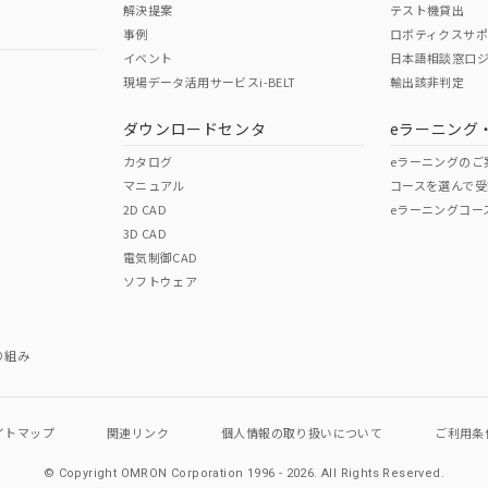
解決提案
テスト機貸出
事例
ロボティクスサ
イベント
日本語相談窓口
現場データ活用サービスi-BELT
輸出該非判定
I)
PBBs
PBDEs
DBP
ダウンロードセンタ
eラーニング
カタログ
eラーニングのご
マニュアル
コースを選んで受
O
O
O
2D CAD
eラーニングコー
3D CAD
電気制御CAD
在庫等で未対応品が混在する可能性があります。
ソフトウェア
問い合わせください。
この製品のRoHS/REACH対応
り組み
イトマップ
関連リンク
個人情報の
取り扱いについて
ご利用条
© Copyright OMRON Corporation 1996 - 2026.
All Rights Reserved.