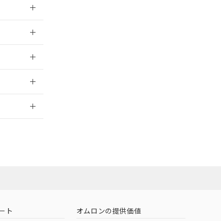
026/05/21
026/05/21
026/05/21
2026/7/29
営業員または販
お問い合わせ
ート
オムロンの提供価値