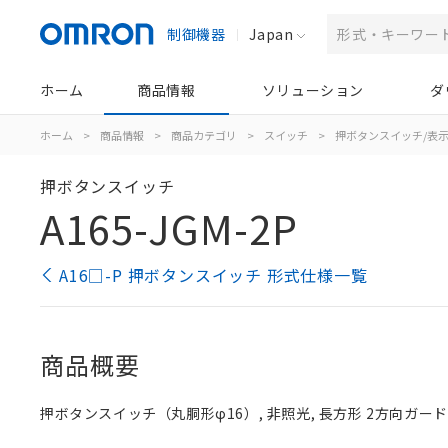
制御機器
Japan
ホーム
商品情報
ソリューション
ダ
ホーム
>
商品情報
>
商品カテゴリ
>
スイッチ
>
押ボタンスイッチ/表
押ボタンスイッチ
A165-JGM-2P
A16□-P 押ボタンスイッチ 形式仕様一覧
商品概要
押ボタンスイッチ（丸胴形φ16）, 非照光, 長方形 2方向ガード, 緑