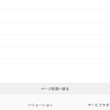
情報更新：2
情報更新：2
情報更新：2
情報更新：
、「カスタマーサポートセンタ お客様相談室」または貴社担当オムロン
非含有証明書
※3
ページ先頭へ戻る
ダウンロードはこちら
ソリューション
サービスサポ