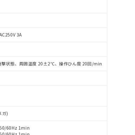
AC250V 3A
 RoHS指令（10物質）の非含有に対応した製品が提供可能な商品です
撃状態、周囲温度 20±2℃、操作ひん度 20回/min
oHS指令（10物質）の非含有に対応した製品に切り替える予定のある
 RoHS指令（10物質）の非含有に非対応の商品で、対応品を出す予
 RoHS指令（10物質）の非含有の対応状況を調査中または確認中の
ンス料など無形物で、有害物質有無と関係のない商品です。
○×表
より、非含有部品としていたものが、含有品と判明した場合などやむ
みいただき、同意のうえご利用ください。
材料含有率が中国RoHSの基準値以下であることを示します。
材料含有率が中国RoHSの基準値を超えていることを示します。
、当社制御機器事業取扱商品の当社在庫状況および標準価格(税抜)
ら貴社製品のうち、外国為替および外国貿易法に定める商品（以下｢
質）：
メガ)
す。当社販売部門へお問い合わせください。
 水銀(Hg) 1000ppm以下、 カドミウム(Cd) 100ppm以下、
たは国外への提供する場合は、日本国政府の輸出許可(または役務取
000ppm以下、ポリ臭化ビフェニル類(PBB) 1000ppm以下、ポリ臭化ジフェニルエーテル類(P
事業取扱商品の中には、本サービスの対象外となる商品もあること
手続きをとります。
キシル) (DEHP)(別名：DOP) 1000ppm以下、フタル酸ブチルベンジル（BBP） 100
(GB/T26572)：
0/60Hz 1min
以下、フタル酸ジイソブチル (DIBP) 1000ppm以下
び標準価格照会結果は、記載している更新日時点での社内データに
物を破棄する場合は、完全に破砕するなど、違法に輸出されないよ
(水銀) : 1000ppm、 Cd(カドミウム) : 100ppm、
業用監視および制御機器に対する適用除外項目は除く。
0/60Hz 1min