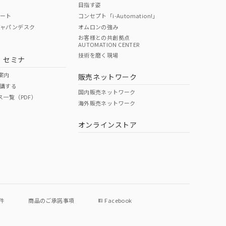
目指す姿
ポート
コンセプト「i-Automation!」
ジャパンデスク
オムロンの強み
お客様との共創拠点
AUTOMATION CENTER
DIBP
BBP
DEHP
環境保護
技術を磨く現場
・セミナ
使用期限
案内
販売ネットワーク
講する
O
O
O
e
国内販売ネットワーク
ス一覧（PDF）
海外販売ネットワーク
オンラインストア
状況ページへ
件
商品のご承諾事項
Facebook