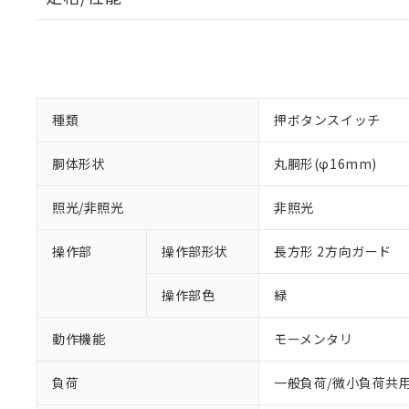
種類
押ボタンスイッチ
胴体形状
丸胴形(φ16mm)
照光/非照光
非照光
操作部
操作部形状
長方形 2方向ガード
操作部色
緑
動作機能
モーメンタリ
負荷
一般負荷/微小負荷共