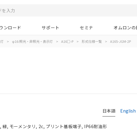
ウンロード
サポート
セミナ
オムロンの
示灯
>
φ16:照光・非照光・表示灯
>
A16□-P
>
形式仕様一覧
>
A165-JGM-2P
日本語
English
, モーメンタリ, 2c, プリント基板端子, IP66耐油形