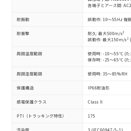
のであり、閲
ます。
Cr(Ⅵ)(六価クロム) : 
フタル酸エステル類の４
各端子とアース間: AC200
○
一定数以
DBP(フタル酸ジブチル) :
い。
当社は貴社製
DEHP(フタル酸ビス(2-エ
正式な納期状
置等に一切使
当社販売員に
※2 対応予定月
耐振動
誤動作: 10～55Hz 複
△
一定数に
当社は、貴社
オムロン制御
また当社は、
※2 環境保護使
在庫状況およ
部品在庫の切り替
たしません。
2
耐衝撃
耐久: 最大500m/s
－
在庫なし
す。
「ｅ」：有害物質
2
誤動作: 最大150m/s
機器販売
マイパーツ機
「10」：通常の
ている必要が
味します。
周囲温度範囲
使用時: -10～55℃
空
受注生産
お客様が当ウ
※3 非含有証明
「－」：未確認で
保存時: -25～65℃
白
が、当社の製
さい。
下記の非含有証明
周囲湿度範囲
使用時: 35～85%RH
※当社の共同
いる法人を指
EU RoHS指令（
51物質の非含有証
保護構造
IP66耐油形
※本証明書は発行
また、RoHS指
感電保護クラス
Class II
混在することから
既に当社にて対応
PTI（トラッキング特性）
175
り割愛しておりま
汚染度
3 (IEC60947-5-1)