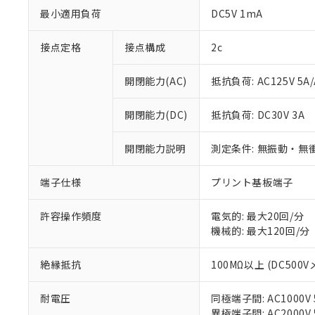
最小適用負荷
DC5V 1mA
接点定格
接点構成
2c
開閉能力(AC)
抵抗負荷: AC125V 5A/
※1 対応状況
開閉能力(DC)
抵抗負荷: DC30V 3A
対応済み：EU
開閉能力説明
測定条件: 無振動・無衝
対応予定：EU R
対応予定なし：EU
端子仕様
プリント基板端子
調査・確認中：EU
ご利用条件
非該当品：ライセ
※1 中国RoHS
仕入先様の事情に
許容操作頻度
電気的: 最大20回/分
があります。
機械的: 最大120回/分
以下の条件をお読
「○」：最大均質
「×」：最大均質
本サービスは
当社は、これ
*EU RoHS指令（10物
絶縁抵抗
100MΩ以上 (DC500V
「－」：未確認で
鉛(Pb) 1000ppm以下、
くものです。
う）を輸出ま
記
説明
六価クロム(Cr(Ⅵ)) 1
当社制御機器
などの必要な
フタル酸ビス(2-エチルヘ
号
*中国RoHS10物質の基準値 
耐電圧
同極端子間: AC1000V 5
ル（DBP） 1000ppm
在庫状況およ
当社は規制貨
Pb(鉛) :1000ppm、 Hg
但し、RoHS指令で産
異極端子間: AC2000V 5