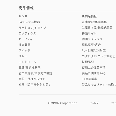
商品情報
中国 RoHS表
※1 ※2
センサ
新商品情報
FAシステム機器
在庫状況/標準価格
Pb
Hg
Cd
Cr(V
モーション/ドライブ
生産終了品/推奨代替品
ロボティクス
特設サイト
セーフティ
動画ライブラリ
検査装置
規格認証/適合
O
O
O
O
スイッチ
RoHS/REACH対応
リレー
カタログ/マニュアル訂正
コントロール
技術解説
"対応済み"や非含有の記載がされた商品であっても、流通
電源/周辺機器他
使用上の注意事項
非含有品が必要な際は、弊社営業部門もしくは販売店へお
省エネ支援/環境対策機器
製品に関するFAQ
目的・仕様から探す
FA用語辞典
改善・活用事例から探す
製品セキュリティへの取
OMRON Corporation
ヘルプ
サ