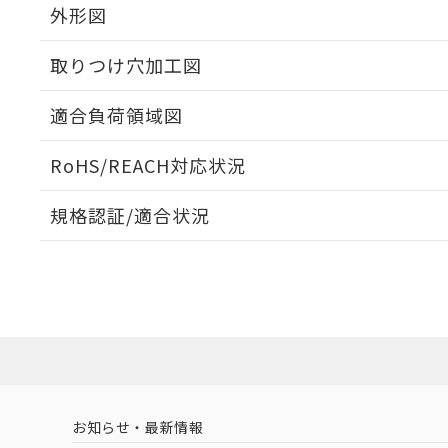
外形図
取りつけ穴加工図
適合負荷領域図
RoHS/REACH対応状況
規格認証/適合状況
EU RoHS
注意事項・凡例
A165-JGM-2Pについての規格認証/適合状況については
売店にお問い合わせください。
対応状況
対応予定月
※1
※2
対応済み
お知らせ・最新情報
中国 RoHS
注意事項・凡例