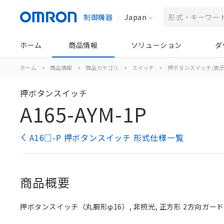
制御機器
Japan
ホーム
商品情報
ソリューション
ダ
ホーム
>
商品情報
>
商品カテゴリ
>
スイッチ
>
押ボタンスイッチ/表
押ボタンスイッチ
A165-AYM-1P
A16□-P 押ボタンスイッチ 形式仕様一覧
商品概要
押ボタンスイッチ（丸胴形φ16）, 非照光, 正方形 2方向ガード, 黄