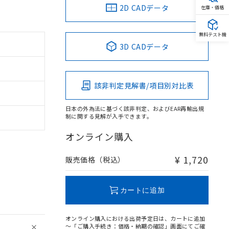
2D CADデータ
在庫・価格
無料テスト機
3D CADデータ
該非判定見解書/項目別対比表
日本の外為法に基づく該非判定、およびEAR再輸出規
制に関する見解が入手できます。
オンライン購入
¥ 1,720
販売価格（税込）
カートに追加
オンライン購入における出荷予定日は、カートに追加
～「ご購入手続き：価格・納期の確認」画面にてご確