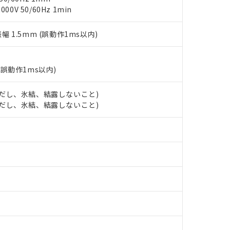
チルヘキシル)) : 1000ppm
0V 50/60Hz 1min
況および標準価格はお客様のお取引先、またはお客様担当のオムロ
用いたしません。
ご相談ください。
は満たないが在庫あり
製品を第三者に販売する場合は、上記1、2および3の内容を当該第
機器販売店や当社販売拠点は「
販売ネットワーク
」をご確認くだ
販売先および販売に係わる関係者が違法に輸出するおそれがある場
用期限
振幅 1.5mm (誤動作1ms以内)
び標準価格結果を当社の事前の承諾なく第三者に漏洩または開示し
え状況などにより、予定月が前後することがあります。
(最新の在庫状況については、お客様のお取引先、またはお客様担当
（10物質）のすべてが基準値以下であることを示します。
店・当社販売員にご確認ください)
能（部品リスト作成サービス）をご利用いただくには、I-Webメン
使用状況下において有害物質が外部に漏えいし、環境に深刻な影響を
(誤動作1ms以内)
あります。
機種、また在庫状況の情報を公開していない機種
ェブサイト上で当社にご登録された部品リストについて、当社およ
書ダウンロード
す。当社販売部門へお問い合わせください。
 (ただし、氷結、結露しないこと)
品・サービスに関するお客様との取引・商談に必要な範囲で利用す
合意する
キャンセル
 (ただし、氷結、結露しないこと)
書をダウンロードすることができます。
利用者とは、
"個人情報の共同利用に関して"
の「1.共同利用者の
します。
10物質）の非含有証明書
明書（当社基準）
日時点で非含有を証明するもので、過去に遡って非含有を証明するも
令のフタル酸エステル類４物質の対応では、対応完了までの期間は出
備考欄に対応日を記載しておりました。
品への在庫切替を完了していることから、特段のことがない限り、20
す。