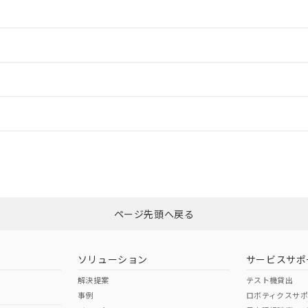
情報更新：2
情報更新：2
情報更新：
、「カスタマーサポートセンタ お客様相談室」または貴社担当オムロン
非含有証明書
※3
ページ先頭へ戻る
ダウンロードはこちら
ソリューション
サービスサポ
解決提案
テスト機貸出
事例
ロボティクスサ