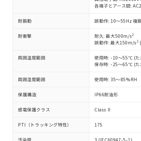
DEHP(フタル酸ビス(2-エ
各端子とアース間: AC200
正式な納期状
置等に一切使
当社販売員に
※2 対応予定月
△
一定数に
当社は、貴社
オムロン制御
また当社は、
※2 環境保護使
耐振動
誤動作: 10～55Hz 複
在庫状況およ
部品在庫の切り替
たしません。
－
在庫なし
す。
「ｅ」：有害物質
機器販売
2
耐衝撃
耐久: 最大500m/s
マイパーツ機
「10」：通常の
2
誤動作: 最大150m/s
ている必要が
味します。
空
受注生産
お客様が当ウ
※3 非含有証明
「－」：未確認で
白
周囲温度範囲
使用時: -10～55℃
が、当社の製
保存時: -25～65℃
さい。
下記の非含有証明
※当社の共同
いる法人を指
周囲湿度範囲
使用時: 35～85%RH
EU RoHS指令（
51物質の非含有証
※本証明書は発行
保護構造
IP66耐油形
また、RoHS指
混在することから
感電保護クラス
Class II
既に当社にて対応
り割愛しておりま
PTI（トラッキング特性）
175
汚染度
3 (IEC60947-5-1)