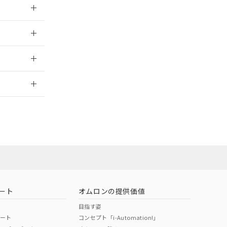
026/05/21
026/05/21
2026/7/29
営業員または販
お問い合わせ
ート
オムロンの提供価値
目指す姿
ポート
コンセプト「i-Automation!」