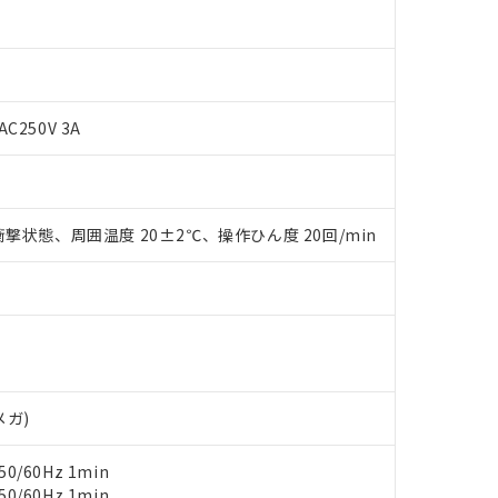
AC250V 3A
 RoHS指令（10物質）の非含有に対応した製品が提供可能な商品です
oHS指令（10物質）の非含有に対応した製品に切り替える予定のある
撃状態、周囲温度 20±2℃、操作ひん度 20回/min
 RoHS指令（10物質）の非含有に非対応の商品で、対応品を出す予
 RoHS指令（10物質）の非含有の対応状況を調査中または確認中の
ンス料など無形物で、有害物質有無と関係のない商品です。
○×表
より、非含有部品としていたものが、含有品と判明した場合などやむ
みいただき、同意のうえご利用ください。
材料含有率が中国RoHSの基準値以下であることを示します。
材料含有率が中国RoHSの基準値を超えていることを示します。
、当社制御機器事業取扱商品の当社在庫状況および標準価格(税抜)
ら貴社製品のうち、外国為替および外国貿易法に定める商品（以下｢
質）：
す。当社販売部門へお問い合わせください。
 水銀(Hg) 1000ppm以下、 カドミウム(Cd) 100ppm以下、
たは国外への提供する場合は、日本国政府の輸出許可(または役務取
000ppm以下、ポリ臭化ビフェニル類(PBB) 1000ppm以下、ポリ臭化ジフェニルエーテル類(P
メガ)
事業取扱商品の中には、本サービスの対象外となる商品もあること
手続きをとります。
キシル) (DEHP)(別名：DOP) 1000ppm以下、フタル酸ブチルベンジル（BBP） 100
(GB/T26572)：
以下、フタル酸ジイソブチル (DIBP) 1000ppm以下
び標準価格照会結果は、記載している更新日時点での社内データに
物を破棄する場合は、完全に破砕するなど、違法に輸出されないよ
(水銀) : 1000ppm、 Cd(カドミウム) : 100ppm、
業用監視および制御機器に対する適用除外項目は除く。
0/60Hz 1min
覧された時点での実際の在庫および標準価格とは異なる場合がある
1000ppm、 PBBs(ポリ臭化ビフェニル類) : 1000ppm、 PBDEs(ポリ臭化ジフェニルエーテル類
物質については閾値を超える意図的な使用がないことを確認しています。
上の在庫あり
 1000ppm、 DIBP(フタル酸ジイソブチル) : 1000ppm、 BBP(フタル酸ブチルベンジル) :
0/60Hz 1min
品を、核兵器、ミサイル、化学兵器、生物兵器またはその他武器並