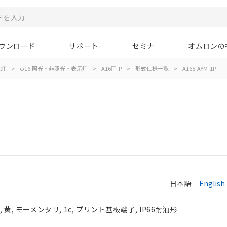
ウンロード
サポート
セミナ
オムロンの
示灯
>
φ16:照光・非照光・表示灯
>
A16□-P
>
形式仕様一覧
>
A165-AYM-1P
日本語
English
, モーメンタリ, 1c, プリント基板端子, IP66耐油形