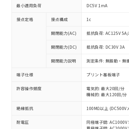
最小適用負荷
DC5V 1mA
接点定格
接点構成
1c
開閉能力(AC)
抵抗負荷: AC125V 5A/
※1 対応状況
開閉能力(DC)
抵抗負荷: DC30V 3A
対応済み：EU
対応予定：EU R
開閉能力説明
測定条件: 無振動・無衝
対応予定なし：EU
調査・確認中：EU
ご利用条件
非該当品：ライセ
端子仕様
プリント基板端子
※1 中国RoHS
仕入先様の事情に
があります。
以下の条件をお読
許容操作頻度
電気的: 最大20回/分
「○」：最大均質
機械的: 最大120回/分
「×」：最大均質
本サービスは
当社は、これ
*EU RoHS指令（10物
「－」：未確認で
鉛(Pb) 1000ppm以下、
くものです。
う）を輸出ま
記
説明
六価クロム(Cr(Ⅵ)) 1
絶縁抵抗
100MΩ以上 (DC500V
当社制御機器
などの必要な
フタル酸ビス(2-エチルヘ
号
*中国RoHS10物質の基準値 
ル（DBP） 1000ppm
在庫状況およ
当社は規制貨
Pb(鉛) :1000ppm、 Hg
但し、RoHS指令で産
耐電圧
同極端子間: AC1000V 5
のであり、閲
ます。
Cr(Ⅵ)(六価クロム) : 
フタル酸エステル類の４
○
一定数以
DBP(フタル酸ジブチル) :
異極端子間: AC2000V 5
い。
当社は貴社製