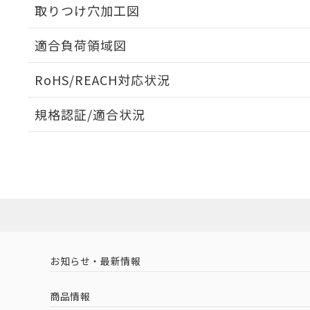
取りつけ穴加工図
適合負荷領域図
RoHS/REACH対応状況
規格認証/適合状況
EU RoHS
注意事項・凡例
A165-AYM-1Pについての規格認証/適合状況については
売店にお問い合わせください。
対応状況
対応予定月
※1
※2
対応済み
お知らせ・最新情報
中国 RoHS
注意事項・凡例
商品情報