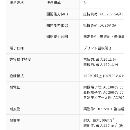
接点定格
接点構成
2c
開閉能力(AC)
抵抗負荷: AC125V 5A/AC250
開閉能力(DC)
抵抗負荷: DC30V 3A
開閉能力説明
測定条件: 無振動・無衝撃状態
端子仕様
プリント基板端子
許容操作頻度
電気的: 最大20回/分
機械的: 最大120回/分
※1 対応状況
絶縁抵抗
100MΩ以上 (DC500Vメガ)
対応済み：EU RoHS指令（10物質）の
非含有に対応した製品が提供可能な商品で
耐電圧
同極端子間: AC1000V 50/60
す。
異極端子間: AC2000V 50/60
対応予定：EU RoHS指令（10物質）の非含
各端子とアース間: AC2000V 5
ご利用条件
有に対応した製品に切り替える予定のある
耐振動
誤動作: 10～55Hz 複振幅 1
商品です。
対応予定なし：EU RoHS指令（10物質）の
2
以下の条件をお読みいただき、同意のうえ
耐衝撃
耐久: 最大500m/s
非含有に非対応の商品で、対応品を出す予
2
誤動作: 最大150m/s
(誤動作
ご利用ください。
定はありません。