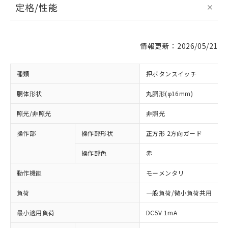
定格/性能
情報更新：2026/05/21
種類
押ボタンスイッチ
胴体形状
丸胴形(φ16mm)
照光/非照光
非照光
操作部
操作部形状
正方形 2方向ガード
操作部色
赤
動作機能
モーメンタリ
負荷
一般負荷/微小負荷共用
最小適用負荷
DC5V 1mA