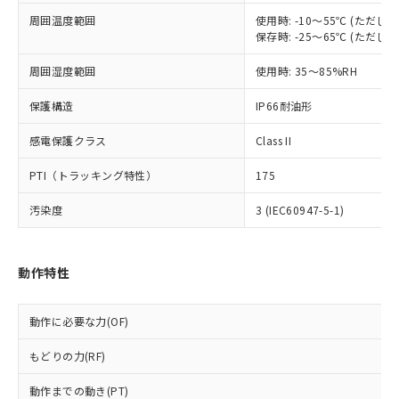
調査・確認中：EU RoHS指令（10物質）の
周囲温度範囲
使用時: -10～55℃ (ただ
本サービスは、当社制御機器事業取扱
※1 中国RoHS○×表
非含有の対応状況を調査中または確認中の
保存時: -25～65℃ (ただ
商品の当社在庫状況および標準価格
商品です。
(税抜)を提供させていただくもので
「○」：最大均質材料含有率が中国RoHSの
非該当品：ライセンス料など無形物で、有
周囲湿度範囲
使用時: 35～85%RH
す。
基準値以下であることを示します。
害物質有無と関係のない商品です。
当社制御機器事業取扱商品の中には、
「×」：最大均質材料含有率が中国RoHSの
仕入先様の事情により、非含有部品として
保護構造
IP66耐油形
本サービスの対象外となる商品もある
基準値を超えていることを示します。
いたものが、含有品と判明した場合などや
当社は、これら貴社製品のうち、外国
ことをご了承ください。
「－」：未確認です。当社販売部門へお問
感電保護クラス
Class II
むを得ず変更することがあります。
為替および外国貿易法に定める商品
在庫状況および標準価格照会結果は、
い合わせください。
（以下｢規制貨物等」という）を輸出
記載している更新日時点での社内デー
PTI（トラッキング特性）
175
*EU RoHS指令（10物質）：
または国外への提供する場合は、日本
記
タに基づき作成されるものであり、閲
説明
鉛(Pb) 1000ppm以下、 水銀(Hg) 1000ppm以下、 カド
*中国RoHS10物質の基準値 (GB/T26572)：
国政府の輸出許可(または役務取引許
号
覧された時点での実際の在庫および標
ミウム(Cd) 100ppm以下、
汚染度
3 (IEC60947-5-1)
Pb(鉛) :1000ppm、 Hg(水銀) : 1000ppm、 Cd(カドミウ
可)を取得するなどの必要な手続きを
六価クロム(Cr(Ⅵ)) 1000ppm以下、ポリ臭化ビフェニル
ム) : 100ppm、
準価格とは異なる場合があることをご
類(PBB) 1000ppm以下、ポリ臭化ジフェニルエーテル類
Cr(Ⅵ)(六価クロム) : 1000ppm、 PBBs(ポリ臭化ビフェ
とります。
了承ください。
(PBDE) 1000ppm以下、フタル酸ビス(2-エチルヘキシ
○
一定数以上の在庫あり
ニル類) : 1000ppm、 PBDEs(ポリ臭化ジフェニルエーテ
当社は規制貨物を破棄する場合は、完
ル) (DEHP)(別名：DOP) 1000ppm以下、フタル酸ブチ
正式な納期状況および標準価格はお客
ル類) : 1000ppm、
動作特性
ルベンジル（BBP） 1000ppm以下、フタル酸ジブチル
全に破砕するなど、違法に輸出されな
DBP(フタル酸ジブチル) : 1000ppm、 DIBP(フタル酸ジ
様のお取引先、またはお客様担当のオ
（DBP） 1000ppm以下、フタル酸ジイソブチル
イソブチル) : 1000ppm、 BBP(フタル酸ブチルベンジ
△
一定数には満たないが在庫あり
いよう必要な手段を講じます。
ムロン制御機器販売店・当社販売員に
(DIBP) 1000ppm以下
ル) : 1000ppm、
当社は貴社製品を、核兵器、ミサイ
但し、RoHS指令で産業用監視および制御機器に対する
DEHP(フタル酸ビス(2-エチルヘキシル)) : 1000ppm
ご相談ください。
動作に必要な力(OF)
適用除外項目は除く。
ル、化学兵器、生物兵器またはその他
－
在庫なし(最新の在庫状況につ
オムロン制御機器販売店や当社販売拠
フタル酸エステル類の４物質については閾値を超える意
武器並びにこれらの製造装置等に一切
いては、お客様のお取引先、ま
図的な使用がないことを確認しています。
もどりの力(RF)
点は「
販売ネットワーク
」をご確認
※2 環境保護使用期限
使用いたしません。
たはお客様担当のオムロン制御
ください。
当社は、貴社製品を第三者に販売する
動作までの動き(PT)
機器販売店・当社販売員にご確
在庫状況および標準価格結果を当社の