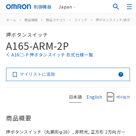
制御機器
Japan
ホーム
>
商品情報
>
商品カテゴリ
>
スイッチ
>
押ボタンスイッチ/表示灯
押ボタンスイッチ
A165-ARM-2P
A16□-P 押ボタンスイッチ 形式仕様一覧
マイリストに追加
日本語
English
PDF出力
商品概要
押ボタンスイッチ（丸胴形φ16）, 非照光, 正方形 2方向ガー