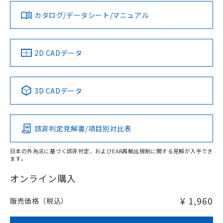
既に当社にて対応品への在庫切替を完了
していることから、特段のことがない限
お問い合わせ
カタログ/データシート/マニュアル
対応済み
り、2022年1月12日より割愛しておりま
す。
中国 RoHS
注意事項・凡例
2D CADデータ
中国 RoHS表
※1 ※2
3D CADデータ
Pb
Hg
Cd
Cr(VI)
該非判定見解書/項目別対比表
O
O
O
O
日本の外為法に基づく該非判定、およびEAR再輸出規制に関する見解が入手でき
ます。
"対応済み"や非含有の記載がされた商品であっても、流通
在庫等で未対応品が混在する可能性があります。
オンライン購入
非含有品が必要な際は、弊社営業部門もしくは販売店へお
問い合わせください。
¥ 1,960
販売価格（税込）