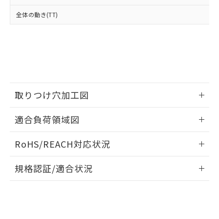
※2 対応予定月
「ｅ」：有害物質（10物質）のすべてが基
場合は、上記1、2および3の内容を当
認ください)
事前の承諾なく第三者に漏洩または開
準値以下であることを示します。
全体の動き(TT)
該第三者に通知します。また当社は、
示しないようお願いします。
部品在庫の切り替え状況などにより、予定
「10」：通常の使用状況下において有害物
販売先および販売に係わる関係者が違
マイパーツ機能（部品リスト作成サー
空
受注生産機種、また在庫状況の
月が前後することがあります。
質が外部に漏えいし、環境に深刻な影響を
法に輸出するおそれがある場合は、取
ビス）をご利用いただくには、I-Web
白
情報を公開していない機種
及ぼさない年数を意味します。
り引きをいたしません。
メンバーズにご登録されている必要が
「－」：未確認です。当社販売部門へお問
あります。
い合わせください。
お客様が当ウェブサイト上で当社にご
※3 非含有証明書ダウンロード
登録された部品リストについて、当社
および当社の共同利用者が、当社の製
取りつけ穴加工図
下記の非含有証明書をダウンロードするこ
品・サービスに関するお客様との取
とができます。
合意する
キャンセル
引・商談に必要な範囲で利用すること
情報更新：2026/05/21
適合負荷領域図
をご了承ください。
EU RoHS指令（10物質）の非含有証明書
※当社の共同利用者とは、
"個人情報
情報更新：2026/05/21
51物質の非含有証明書（当社基準）
の共同利用に関して"
の「1.共同利
RoHS/REACH対応状況
※本証明書は発行日時点で非含有を証明す
用者の範囲」に記載されている法人を
るもので、過去に遡って非含有を証明する
情報更新：2026/7/29
指します。
規格認証/適合状況
ものではありません。
また、RoHS指令のフタル酸エステル類４
EU RoHS
注意事項・凡例
A165-ARM-2Pについての規格認証/適合状況については、
物質の対応では、対応完了までの期間は出
「カスタマーサポートセンタ お客様相談室」または貴社担当
荷製品に未対応品が混在することから備考
オムロン営業員または販売店にお問い合わせください。
欄に対応日を記載しておりました。
対応状況
対応予定月
※1
※2