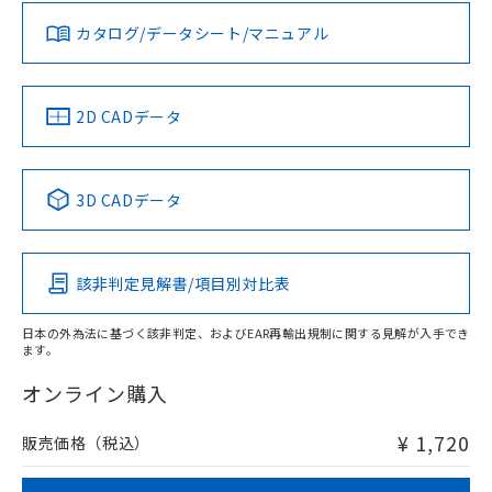
既に当社にて対応品への在庫切替を完了
していることから、特段のことがない限
お問い合わせ
カタログ/データシート/マニュアル
対応済み
り、2022年1月12日より割愛しておりま
す。
中国 RoHS
注意事項・凡例
2D CADデータ
中国 RoHS表
※1 ※2
3D CADデータ
Pb
Hg
Cd
Cr(VI)
該非判定見解書/項目別対比表
O
O
O
O
日本の外為法に基づく該非判定、およびEAR再輸出規制に関する見解が入手でき
ます。
"対応済み"や非含有の記載がされた商品であっても、流通
在庫等で未対応品が混在する可能性があります。
オンライン購入
非含有品が必要な際は、弊社営業部門もしくは販売店へお
問い合わせください。
¥ 1,720
販売価格（税込）