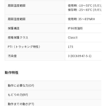
調査・確認中：EU RoHS指令（10物質）の
周囲温度範囲
使用時: -10～55℃ (ただ
本サービスは、当社制御機器事業取扱
※1 中国RoHS○×表
非含有の対応状況を調査中または確認中の
保存時: -25～65℃ (ただ
商品の当社在庫状況および標準価格
商品です。
(税抜)を提供させていただくもので
「○」：最大均質材料含有率が中国RoHSの
非該当品：ライセンス料など無形物で、有
周囲湿度範囲
使用時: 35～85%RH
す。
基準値以下であることを示します。
害物質有無と関係のない商品です。
当社制御機器事業取扱商品の中には、
「×」：最大均質材料含有率が中国RoHSの
仕入先様の事情により、非含有部品として
保護構造
IP66耐油形
本サービスの対象外となる商品もある
基準値を超えていることを示します。
いたものが、含有品と判明した場合などや
当社は、これら貴社製品のうち、外国
ことをご了承ください。
「－」：未確認です。当社販売部門へお問
感電保護クラス
Class II
むを得ず変更することがあります。
為替および外国貿易法に定める商品
在庫状況および標準価格照会結果は、
い合わせください。
（以下｢規制貨物等」という）を輸出
記載している更新日時点での社内デー
PTI（トラッキング特性）
175
*EU RoHS指令（10物質）：
または国外への提供する場合は、日本
記
タに基づき作成されるものであり、閲
説明
鉛(Pb) 1000ppm以下、 水銀(Hg) 1000ppm以下、 カド
*中国RoHS10物質の基準値 (GB/T26572)：
国政府の輸出許可(または役務取引許
号
覧された時点での実際の在庫および標
ミウム(Cd) 100ppm以下、
汚染度
3 (IEC60947-5-1)
Pb(鉛) :1000ppm、 Hg(水銀) : 1000ppm、 Cd(カドミウ
可)を取得するなどの必要な手続きを
六価クロム(Cr(Ⅵ)) 1000ppm以下、ポリ臭化ビフェニル
ム) : 100ppm、
準価格とは異なる場合があることをご
類(PBB) 1000ppm以下、ポリ臭化ジフェニルエーテル類
Cr(Ⅵ)(六価クロム) : 1000ppm、 PBBs(ポリ臭化ビフェ
とります。
了承ください。
(PBDE) 1000ppm以下、フタル酸ビス(2-エチルヘキシ
○
一定数以上の在庫あり
ニル類) : 1000ppm、 PBDEs(ポリ臭化ジフェニルエーテ
当社は規制貨物を破棄する場合は、完
ル) (DEHP)(別名：DOP) 1000ppm以下、フタル酸ブチ
正式な納期状況および標準価格はお客
ル類) : 1000ppm、
動作特性
ルベンジル（BBP） 1000ppm以下、フタル酸ジブチル
全に破砕するなど、違法に輸出されな
DBP(フタル酸ジブチル) : 1000ppm、 DIBP(フタル酸ジ
様のお取引先、またはお客様担当のオ
（DBP） 1000ppm以下、フタル酸ジイソブチル
イソブチル) : 1000ppm、 BBP(フタル酸ブチルベンジ
△
一定数には満たないが在庫あり
いよう必要な手段を講じます。
ムロン制御機器販売店・当社販売員に
(DIBP) 1000ppm以下
ル) : 1000ppm、
当社は貴社製品を、核兵器、ミサイ
但し、RoHS指令で産業用監視および制御機器に対する
DEHP(フタル酸ビス(2-エチルヘキシル)) : 1000ppm
ご相談ください。
動作に必要な力(OF)
適用除外項目は除く。
ル、化学兵器、生物兵器またはその他
－
在庫なし(最新の在庫状況につ
オムロン制御機器販売店や当社販売拠
フタル酸エステル類の４物質については閾値を超える意
武器並びにこれらの製造装置等に一切
いては、お客様のお取引先、ま
図的な使用がないことを確認しています。
もどりの力(RF)
点は「
販売ネットワーク
」をご確認
※2 環境保護使用期限
使用いたしません。
たはお客様担当のオムロン制御
ください。
当社は、貴社製品を第三者に販売する
動作までの動き(PT)
機器販売店・当社販売員にご確
在庫状況および標準価格結果を当社の