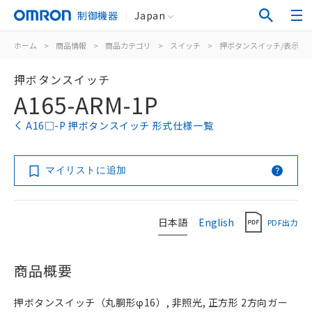
制御機器
Japan
ホーム
>
商品情報
>
商品カテゴリ
>
スイッチ
>
押ボタンスイッチ/表示灯
押ボタンスイッチ
A165-ARM-1P
A16□-P 押ボタンスイッチ 形式仕様一覧
マイリストに追加
日本語
English
PDF出力
商品概要
押ボタンスイッチ（丸胴形φ16）, 非照光, 正方形 2方向ガー