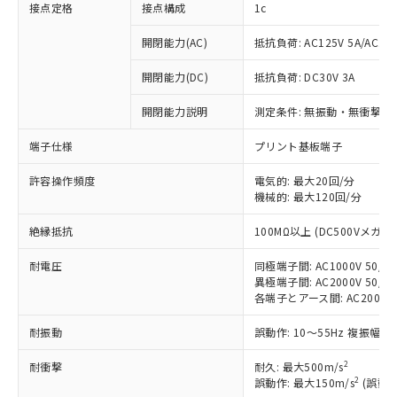
接点定格
接点構成
1c
開閉能力(AC)
抵抗負荷: AC125V 5A/AC250
開閉能力(DC)
抵抗負荷: DC30V 3A
開閉能力説明
測定条件: 無振動・無衝撃状態
端子仕様
プリント基板端子
許容操作頻度
電気的: 最大20回/分
機械的: 最大120回/分
※1 対応状況
絶縁抵抗
100MΩ以上 (DC500Vメガ)
対応済み：EU RoHS指令（10物質）の
非含有に対応した製品が提供可能な商品で
耐電圧
同極端子間: AC1000V 50/60
す。
異極端子間: AC2000V 50/60
対応予定：EU RoHS指令（10物質）の非含
各端子とアース間: AC2000V 5
ご利用条件
有に対応した製品に切り替える予定のある
耐振動
誤動作: 10～55Hz 複振幅 1
商品です。
対応予定なし：EU RoHS指令（10物質）の
2
以下の条件をお読みいただき、同意のうえ
耐衝撃
耐久: 最大500m/s
非含有に非対応の商品で、対応品を出す予
2
誤動作: 最大150m/s
(誤動作
ご利用ください。
定はありません。