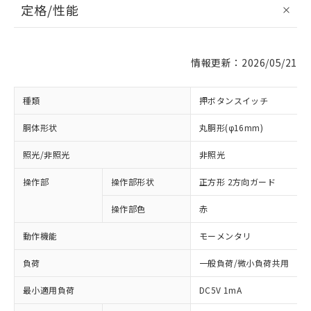
定格/性能
情報更新：2026/05/21
種類
押ボタンスイッチ
胴体形状
丸胴形(φ16mm)
照光/非照光
非照光
操作部
操作部形状
正方形 2方向ガード
操作部色
赤
動作機能
モーメンタリ
負荷
一般負荷/微小負荷共用
最小適用負荷
DC5V 1mA