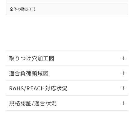
※2 対応予定月
「ｅ」：有害物質（10物質）のすべてが基
場合は、上記1、2および3の内容を当
認ください)
事前の承諾なく第三者に漏洩または開
準値以下であることを示します。
全体の動き(TT)
該第三者に通知します。また当社は、
示しないようお願いします。
部品在庫の切り替え状況などにより、予定
「10」：通常の使用状況下において有害物
販売先および販売に係わる関係者が違
マイパーツ機能（部品リスト作成サー
空
受注生産機種、また在庫状況の
月が前後することがあります。
質が外部に漏えいし、環境に深刻な影響を
法に輸出するおそれがある場合は、取
ビス）をご利用いただくには、I-Web
白
情報を公開していない機種
及ぼさない年数を意味します。
り引きをいたしません。
メンバーズにご登録されている必要が
「－」：未確認です。当社販売部門へお問
あります。
い合わせください。
お客様が当ウェブサイト上で当社にご
※3 非含有証明書ダウンロード
登録された部品リストについて、当社
および当社の共同利用者が、当社の製
取りつけ穴加工図
下記の非含有証明書をダウンロードするこ
品・サービスに関するお客様との取
とができます。
合意する
キャンセル
引・商談に必要な範囲で利用すること
情報更新：2026/05/21
適合負荷領域図
をご了承ください。
EU RoHS指令（10物質）の非含有証明書
※当社の共同利用者とは、
"個人情報
情報更新：2026/05/21
51物質の非含有証明書（当社基準）
の共同利用に関して"
の「1.共同利
RoHS/REACH対応状況
※本証明書は発行日時点で非含有を証明す
用者の範囲」に記載されている法人を
るもので、過去に遡って非含有を証明する
情報更新：2026/7/29
指します。
規格認証/適合状況
ものではありません。
また、RoHS指令のフタル酸エステル類４
EU RoHS
注意事項・凡例
A165-ARM-1Pについての規格認証/適合状況については、
物質の対応では、対応完了までの期間は出
「カスタマーサポートセンタ お客様相談室」または貴社担当
荷製品に未対応品が混在することから備考
オムロン営業員または販売店にお問い合わせください。
欄に対応日を記載しておりました。
対応状況
対応予定月
※1
※2