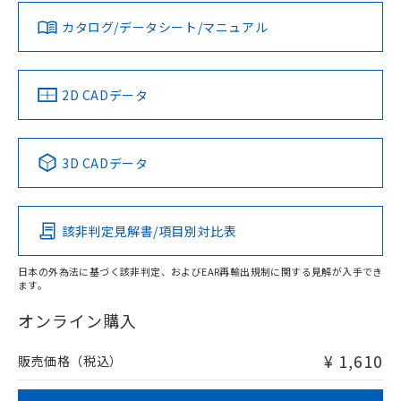
既に当社にて対応品への在庫切替を完了
していることから、特段のことがない限
お問い合わせ
カタログ/データシート/マニュアル
対応済み
り、2022年1月12日より割愛しておりま
す。
中国 RoHS
注意事項・凡例
2D CADデータ
中国 RoHS表
※1 ※2
3D CADデータ
Pb
Hg
Cd
Cr(VI)
該非判定見解書/項目別対比表
O
O
O
O
日本の外為法に基づく該非判定、およびEAR再輸出規制に関する見解が入手でき
ます。
"対応済み"や非含有の記載がされた商品であっても、流通
在庫等で未対応品が混在する可能性があります。
オンライン購入
非含有品が必要な際は、弊社営業部門もしくは販売店へお
問い合わせください。
¥ 1,610
販売価格（税込）