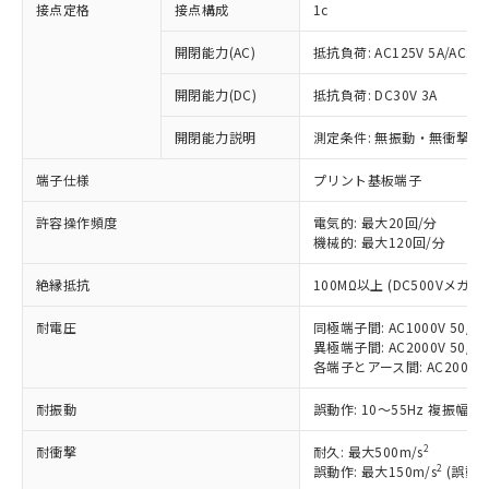
接点定格
接点構成
1c
開閉能力(AC)
抵抗負荷: AC125V 5A/AC250
開閉能力(DC)
抵抗負荷: DC30V 3A
開閉能力説明
測定条件: 無振動・無衝撃状態
端子仕様
プリント基板端子
許容操作頻度
電気的: 最大20回/分
機械的: 最大120回/分
※1 対応状況
絶縁抵抗
100MΩ以上 (DC500Vメガ)
対応済み：EU RoHS指令（10物質）の
非含有に対応した製品が提供可能な商品で
耐電圧
同極端子間: AC1000V 50/60
す。
異極端子間: AC2000V 50/60
対応予定：EU RoHS指令（10物質）の非含
各端子とアース間: AC2000V 5
ご利用条件
有に対応した製品に切り替える予定のある
耐振動
誤動作: 10～55Hz 複振幅 1
商品です。
対応予定なし：EU RoHS指令（10物質）の
2
以下の条件をお読みいただき、同意のうえ
耐衝撃
耐久: 最大500m/s
非含有に非対応の商品で、対応品を出す予
2
誤動作: 最大150m/s
(誤動作
ご利用ください。
定はありません。