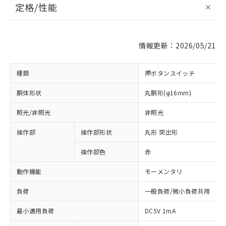
定格/性能
情報更新：2026/05/21
種類
押ボタンスイッチ
胴体形状
丸胴形(φ16mm)
照光/非照光
非照光
操作部
操作部形状
丸形 突出形
操作部色
赤
動作機能
モーメンタリ
負荷
一般負荷/微小負荷共用
最小適用負荷
DC5V 1mA