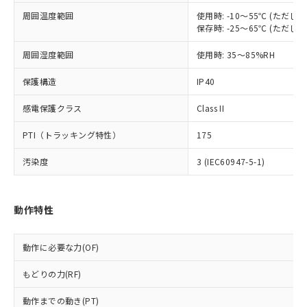
調査・確認中：EU RoHS指令（10物質）の
周囲温度範囲
使用時: -10～55℃ (ただ
本サービスは、当社制御機器事業取扱
※1 中国RoHS○×表
非含有の対応状況を調査中または確認中の
保存時: -25～65℃ (ただ
商品の当社在庫状況および標準価格
商品です。
(税抜)を提供させていただくもので
「○」：最大均質材料含有率が中国RoHSの
非該当品：ライセンス料など無形物で、有
周囲湿度範囲
使用時: 35～85%RH
す。
基準値以下であることを示します。
害物質有無と関係のない商品です。
当社制御機器事業取扱商品の中には、
「×」：最大均質材料含有率が中国RoHSの
仕入先様の事情により、非含有部品として
保護構造
IP40
本サービスの対象外となる商品もある
基準値を超えていることを示します。
いたものが、含有品と判明した場合などや
当社は、これら貴社製品のうち、外国
ことをご了承ください。
「－」：未確認です。当社販売部門へお問
感電保護クラス
Class II
むを得ず変更することがあります。
為替および外国貿易法に定める商品
在庫状況および標準価格照会結果は、
い合わせください。
（以下｢規制貨物等」という）を輸出
記載している更新日時点での社内デー
PTI（トラッキング特性）
175
*EU RoHS指令（10物質）：
または国外への提供する場合は、日本
記
タに基づき作成されるものであり、閲
説明
鉛(Pb) 1000ppm以下、 水銀(Hg) 1000ppm以下、 カド
*中国RoHS10物質の基準値 (GB/T26572)：
国政府の輸出許可(または役務取引許
号
覧された時点での実際の在庫および標
ミウム(Cd) 100ppm以下、
汚染度
3 (IEC60947-5-1)
Pb(鉛) :1000ppm、 Hg(水銀) : 1000ppm、 Cd(カドミウ
可)を取得するなどの必要な手続きを
六価クロム(Cr(Ⅵ)) 1000ppm以下、ポリ臭化ビフェニル
ム) : 100ppm、
準価格とは異なる場合があることをご
類(PBB) 1000ppm以下、ポリ臭化ジフェニルエーテル類
Cr(Ⅵ)(六価クロム) : 1000ppm、 PBBs(ポリ臭化ビフェ
とります。
了承ください。
(PBDE) 1000ppm以下、フタル酸ビス(2-エチルヘキシ
○
一定数以上の在庫あり
ニル類) : 1000ppm、 PBDEs(ポリ臭化ジフェニルエーテ
当社は規制貨物を破棄する場合は、完
ル) (DEHP)(別名：DOP) 1000ppm以下、フタル酸ブチ
正式な納期状況および標準価格はお客
ル類) : 1000ppm、
動作特性
ルベンジル（BBP） 1000ppm以下、フタル酸ジブチル
全に破砕するなど、違法に輸出されな
DBP(フタル酸ジブチル) : 1000ppm、 DIBP(フタル酸ジ
様のお取引先、またはお客様担当のオ
（DBP） 1000ppm以下、フタル酸ジイソブチル
イソブチル) : 1000ppm、 BBP(フタル酸ブチルベンジ
△
一定数には満たないが在庫あり
いよう必要な手段を講じます。
ムロン制御機器販売店・当社販売員に
(DIBP) 1000ppm以下
ル) : 1000ppm、
当社は貴社製品を、核兵器、ミサイ
但し、RoHS指令で産業用監視および制御機器に対する
DEHP(フタル酸ビス(2-エチルヘキシル)) : 1000ppm
ご相談ください。
動作に必要な力(OF)
適用除外項目は除く。
ル、化学兵器、生物兵器またはその他
－
在庫なし(最新の在庫状況につ
オムロン制御機器販売店や当社販売拠
フタル酸エステル類の４物質については閾値を超える意
武器並びにこれらの製造装置等に一切
いては、お客様のお取引先、ま
図的な使用がないことを確認しています。
もどりの力(RF)
点は「
販売ネットワーク
」をご確認
※2 環境保護使用期限
使用いたしません。
たはお客様担当のオムロン制御
ください。
当社は、貴社製品を第三者に販売する
動作までの動き(PT)
機器販売店・当社販売員にご確
在庫状況および標準価格結果を当社の