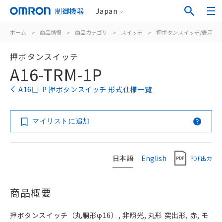
制御機器
Japan
ホーム
>
商品情報
>
商品カテゴリ
>
スイッチ
>
押ボタンスイッチ/表示灯
押ボタンスイッチ
A16-TRM-1P
A16□-P 押ボタンスイッチ 形式仕様一覧
マイリストに追加
日本語
English
PDF出力
商品概要
押ボタンスイッチ（丸胴形φ16）, 非照光, 丸形 突出形, 赤, モ