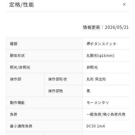
定格/性能
情報更新：2026/05/21
種類
押ボタンスイッチ
胴体形状
丸胴形(φ16mm)
照光/非照光
非照光
操作部
操作部形状
丸形 突出形
操作部色
黒
動作機能
モーメンタリ
負荷
一般負荷/微小負荷共用
最小適用負荷
DC5V 1mA