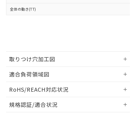
※2 対応予定月
「ｅ」：有害物質（10物質）のすべてが基
場合は、上記1、2および3の内容を当
認ください)
事前の承諾なく第三者に漏洩または開
準値以下であることを示します。
全体の動き(TT)
該第三者に通知します。また当社は、
示しないようお願いします。
部品在庫の切り替え状況などにより、予定
「10」：通常の使用状況下において有害物
販売先および販売に係わる関係者が違
マイパーツ機能（部品リスト作成サー
空
受注生産機種、また在庫状況の
月が前後することがあります。
質が外部に漏えいし、環境に深刻な影響を
法に輸出するおそれがある場合は、取
ビス）をご利用いただくには、I-Web
白
情報を公開していない機種
及ぼさない年数を意味します。
り引きをいたしません。
メンバーズにご登録されている必要が
「－」：未確認です。当社販売部門へお問
あります。
い合わせください。
お客様が当ウェブサイト上で当社にご
※3 非含有証明書ダウンロード
登録された部品リストについて、当社
および当社の共同利用者が、当社の製
取りつけ穴加工図
下記の非含有証明書をダウンロードするこ
品・サービスに関するお客様との取
とができます。
合意する
キャンセル
引・商談に必要な範囲で利用すること
情報更新：2026/05/21
適合負荷領域図
をご了承ください。
EU RoHS指令（10物質）の非含有証明書
※当社の共同利用者とは、
"個人情報
情報更新：2026/05/21
51物質の非含有証明書（当社基準）
の共同利用に関して"
の「1.共同利
RoHS/REACH対応状況
※本証明書は発行日時点で非含有を証明す
用者の範囲」に記載されている法人を
るもので、過去に遡って非含有を証明する
情報更新：2026/7/29
指します。
規格認証/適合状況
ものではありません。
また、RoHS指令のフタル酸エステル類４
EU RoHS
注意事項・凡例
A16-TBM-1Pについての規格認証/適合状況については、「カ
物質の対応では、対応完了までの期間は出
スタマーサポートセンタ お客様相談室」または貴社担当オム
荷製品に未対応品が混在することから備考
ロン営業員または販売店にお問い合わせください。
欄に対応日を記載しておりました。
対応状況
対応予定月
※1
※2