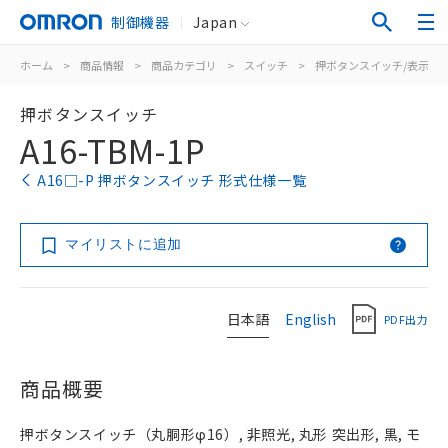
制御機器
Japan
ホーム
>
商品情報
>
商品カテゴリ
>
スイッチ
>
押ボタンスイッチ/表示灯
押ボタンスイッチ
A16-TBM-1P
A16□-P 押ボタンスイッチ 形式仕様一覧
マイリストに追加
日本語
English
PDF出力
商品概要
押ボタンスイッチ（丸胴形φ16）, 非照光, 丸形 突出形, 黒, モ