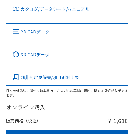
既に当社にて対応品への在庫切替を完了
していることから、特段のことがない限
お問い合わせ
カタログ/データシート/マニュアル
対応済み
り、2022年1月12日より割愛しておりま
す。
中国 RoHS
注意事項・凡例
2D CADデータ
中国 RoHS表
※1 ※2
3D CADデータ
Pb
Hg
Cd
Cr(VI)
該非判定見解書/項目別対比表
O
O
O
O
日本の外為法に基づく該非判定、およびEAR再輸出規制に関する見解が入手でき
ます。
"対応済み"や非含有の記載がされた商品であっても、流通
在庫等で未対応品が混在する可能性があります。
オンライン購入
非含有品が必要な際は、弊社営業部門もしくは販売店へお
問い合わせください。
¥ 1,610
販売価格（税込）