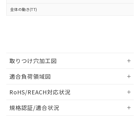
※2 対応予定月
「ｅ」：有害物質（10物質）のすべてが基
場合は、上記1、2および3の内容を当
認ください)
事前の承諾なく第三者に漏洩または開
準値以下であることを示します。
全体の動き(TT)
該第三者に通知します。また当社は、
示しないようお願いします。
部品在庫の切り替え状況などにより、予定
「10」：通常の使用状況下において有害物
販売先および販売に係わる関係者が違
マイパーツ機能（部品リスト作成サー
空
受注生産機種、また在庫状況の
月が前後することがあります。
質が外部に漏えいし、環境に深刻な影響を
法に輸出するおそれがある場合は、取
ビス）をご利用いただくには、I-Web
白
情報を公開していない機種
及ぼさない年数を意味します。
り引きをいたしません。
メンバーズにご登録されている必要が
「－」：未確認です。当社販売部門へお問
あります。
い合わせください。
お客様が当ウェブサイト上で当社にご
※3 非含有証明書ダウンロード
登録された部品リストについて、当社
および当社の共同利用者が、当社の製
取りつけ穴加工図
下記の非含有証明書をダウンロードするこ
品・サービスに関するお客様との取
とができます。
合意する
キャンセル
引・商談に必要な範囲で利用すること
情報更新：2026/05/21
適合負荷領域図
をご了承ください。
EU RoHS指令（10物質）の非含有証明書
※当社の共同利用者とは、
"個人情報
情報更新：2026/05/21
51物質の非含有証明書（当社基準）
の共同利用に関して"
の「1.共同利
RoHS/REACH対応状況
※本証明書は発行日時点で非含有を証明す
用者の範囲」に記載されている法人を
るもので、過去に遡って非含有を証明する
情報更新：2026/7/29
指します。
規格認証/適合状況
ものではありません。
また、RoHS指令のフタル酸エステル類４
EU RoHS
注意事項・凡例
A16-JRM-1Pについての規格認証/適合状況については、「カ
物質の対応では、対応完了までの期間は出
スタマーサポートセンタ お客様相談室」または貴社担当オム
荷製品に未対応品が混在することから備考
ロン営業員または販売店にお問い合わせください。
欄に対応日を記載しておりました。
対応状況
対応予定月
※1
※2