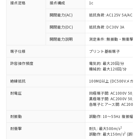
接点定格
接点構成
1c
開閉能力(AC)
抵抗負荷: AC125V 5A/AC250
開閉能力(DC)
抵抗負荷: DC30V 3A
開閉能力説明
測定条件: 無振動・無衝撃状態
端子仕様
プリント基板端子
許容操作頻度
電気的: 最大20回/分
機械的: 最大120回/分
※1 対応状況
絶縁抵抗
100MΩ以上 (DC500Vメガ)
対応済み：EU RoHS指令（10物質）の
非含有に対応した製品が提供可能な商品で
耐電圧
同極端子間: AC1000V 50/60
す。
異極端子間: AC2000V 50/60
対応予定：EU RoHS指令（10物質）の非含
各端子とアース間: AC2000V 5
ご利用条件
有に対応した製品に切り替える予定のある
耐振動
誤動作: 10～55Hz 複振幅 1
商品です。
対応予定なし：EU RoHS指令（10物質）の
2
以下の条件をお読みいただき、同意のうえ
耐衝撃
耐久: 最大500m/s
非含有に非対応の商品で、対応品を出す予
2
誤動作: 最大150m/s
(誤動作
ご利用ください。
定はありません。