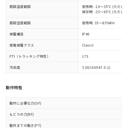
調査・確認中：EU RoHS指令（10物質）の
周囲温度範囲
使用時: -10～55℃ (ただ
本サービスは、当社制御機器事業取扱
※1 中国RoHS○×表
非含有の対応状況を調査中または確認中の
保存時: -25～65℃ (ただ
商品の当社在庫状況および標準価格
商品です。
(税抜)を提供させていただくもので
「○」：最大均質材料含有率が中国RoHSの
非該当品：ライセンス料など無形物で、有
周囲湿度範囲
使用時: 35～85%RH
す。
基準値以下であることを示します。
害物質有無と関係のない商品です。
当社制御機器事業取扱商品の中には、
「×」：最大均質材料含有率が中国RoHSの
仕入先様の事情により、非含有部品として
保護構造
IP40
本サービスの対象外となる商品もある
基準値を超えていることを示します。
いたものが、含有品と判明した場合などや
当社は、これら貴社製品のうち、外国
ことをご了承ください。
「－」：未確認です。当社販売部門へお問
感電保護クラス
Class II
むを得ず変更することがあります。
為替および外国貿易法に定める商品
在庫状況および標準価格照会結果は、
い合わせください。
（以下｢規制貨物等」という）を輸出
記載している更新日時点での社内デー
PTI（トラッキング特性）
175
*EU RoHS指令（10物質）：
または国外への提供する場合は、日本
記
タに基づき作成されるものであり、閲
説明
鉛(Pb) 1000ppm以下、 水銀(Hg) 1000ppm以下、 カド
*中国RoHS10物質の基準値 (GB/T26572)：
国政府の輸出許可(または役務取引許
号
覧された時点での実際の在庫および標
ミウム(Cd) 100ppm以下、
汚染度
3 (IEC60947-5-1)
Pb(鉛) :1000ppm、 Hg(水銀) : 1000ppm、 Cd(カドミウ
可)を取得するなどの必要な手続きを
六価クロム(Cr(Ⅵ)) 1000ppm以下、ポリ臭化ビフェニル
ム) : 100ppm、
準価格とは異なる場合があることをご
類(PBB) 1000ppm以下、ポリ臭化ジフェニルエーテル類
Cr(Ⅵ)(六価クロム) : 1000ppm、 PBBs(ポリ臭化ビフェ
とります。
了承ください。
(PBDE) 1000ppm以下、フタル酸ビス(2-エチルヘキシ
○
一定数以上の在庫あり
ニル類) : 1000ppm、 PBDEs(ポリ臭化ジフェニルエーテ
当社は規制貨物を破棄する場合は、完
ル) (DEHP)(別名：DOP) 1000ppm以下、フタル酸ブチ
正式な納期状況および標準価格はお客
ル類) : 1000ppm、
動作特性
ルベンジル（BBP） 1000ppm以下、フタル酸ジブチル
全に破砕するなど、違法に輸出されな
DBP(フタル酸ジブチル) : 1000ppm、 DIBP(フタル酸ジ
様のお取引先、またはお客様担当のオ
（DBP） 1000ppm以下、フタル酸ジイソブチル
イソブチル) : 1000ppm、 BBP(フタル酸ブチルベンジ
△
一定数には満たないが在庫あり
いよう必要な手段を講じます。
ムロン制御機器販売店・当社販売員に
(DIBP) 1000ppm以下
ル) : 1000ppm、
当社は貴社製品を、核兵器、ミサイ
但し、RoHS指令で産業用監視および制御機器に対する
DEHP(フタル酸ビス(2-エチルヘキシル)) : 1000ppm
ご相談ください。
動作に必要な力(OF)
適用除外項目は除く。
ル、化学兵器、生物兵器またはその他
－
在庫なし(最新の在庫状況につ
オムロン制御機器販売店や当社販売拠
フタル酸エステル類の４物質については閾値を超える意
武器並びにこれらの製造装置等に一切
いては、お客様のお取引先、ま
図的な使用がないことを確認しています。
もどりの力(RF)
点は「
販売ネットワーク
」をご確認
※2 環境保護使用期限
使用いたしません。
たはお客様担当のオムロン制御
ください。
当社は、貴社製品を第三者に販売する
動作までの動き(PT)
機器販売店・当社販売員にご確
在庫状況および標準価格結果を当社の