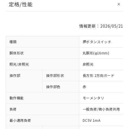
定格/性能
情報更新：2026/05/21
種類
押ボタンスイッチ
胴体形状
丸胴形(φ16mm)
照光/非照光
非照光
操作部
操作部形状
長方形 2方向ガード
操作部色
赤
動作機能
モーメンタリ
負荷
一般負荷/微小負荷共用
最小適用負荷
DC5V 1mA