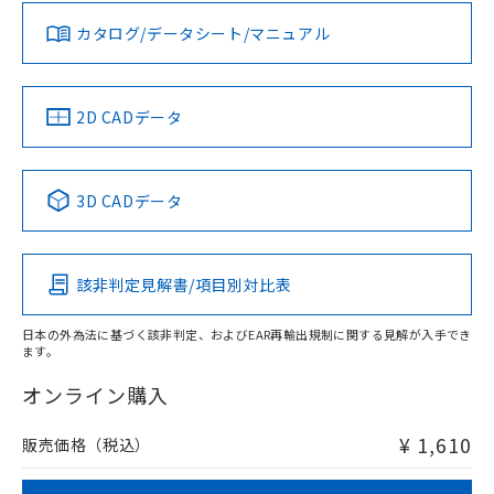
既に当社にて対応品への在庫切替を完了
していることから、特段のことがない限
お問い合わせ
カタログ/データシート/マニュアル
対応済み
り、2022年1月12日より割愛しておりま
す。
中国 RoHS
注意事項・凡例
2D CADデータ
中国 RoHS表
※1 ※2
3D CADデータ
Pb
Hg
Cd
Cr(VI)
該非判定見解書/項目別対比表
O
O
O
O
日本の外為法に基づく該非判定、およびEAR再輸出規制に関する見解が入手でき
ます。
"対応済み"や非含有の記載がされた商品であっても、流通
在庫等で未対応品が混在する可能性があります。
オンライン購入
非含有品が必要な際は、弊社営業部門もしくは販売店へお
問い合わせください。
¥ 1,610
販売価格（税込）