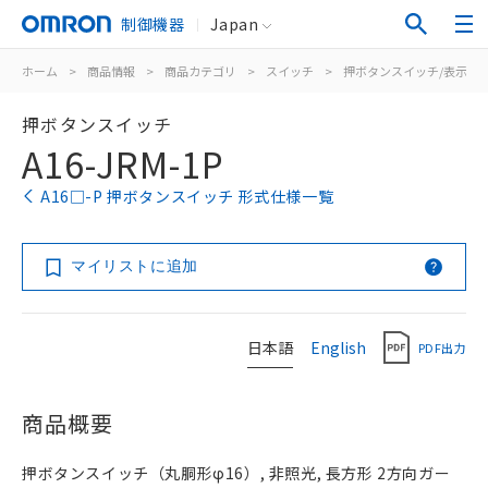
制御機器
Japan
ホーム
>
商品情報
>
商品カテゴリ
>
スイッチ
>
押ボタンスイッチ/表示灯
押ボタンスイッチ
A16-JRM-1P
A16□-P 押ボタンスイッチ 形式仕様一覧
マイリストに追加
日本語
English
PDF出力
商品概要
押ボタンスイッチ（丸胴形φ16）, 非照光, 長方形 2方向ガー