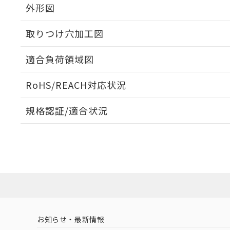
外形図
取りつけ穴加工図
適合負荷領域図
RoHS/REACH対応状況
規格認証/適合状況
EU RoHS
注意事項・凡例
A16-JAM-2Pについての規格認証/適合状況については、
店にお問い合わせください。
対応状況
対応予定月
※1
※2
対応済み
お知らせ・最新情報
中国 RoHS
注意事項・凡例