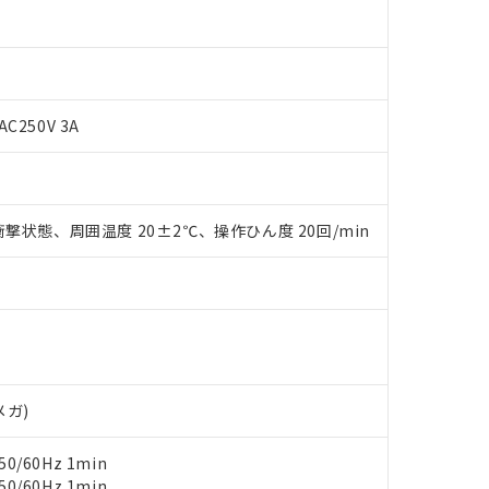
AC250V 3A
 RoHS指令（10物質）の非含有に対応した製品が提供可能な商品です
撃状態、周囲温度 20±2℃、操作ひん度 20回/min
oHS指令（10物質）の非含有に対応した製品に切り替える予定のある
 RoHS指令（10物質）の非含有に非対応の商品で、対応品を出す予
 RoHS指令（10物質）の非含有の対応状況を調査中または確認中の
ンス料など無形物で、有害物質有無と関係のない商品です。
○×表
より、非含有部品としていたものが、含有品と判明した場合などやむ
みいただき、同意のうえご利用ください。
材料含有率が中国RoHSの基準値以下であることを示します。
材料含有率が中国RoHSの基準値を超えていることを示します。
、当社制御機器事業取扱商品の当社在庫状況および標準価格(税抜)
ら貴社製品のうち、外国為替および外国貿易法に定める商品（以下｢
質）：
メガ)
す。当社販売部門へお問い合わせください。
 水銀(Hg) 1000ppm以下、 カドミウム(Cd) 100ppm以下、
たは国外への提供する場合は、日本国政府の輸出許可(または役務取
000ppm以下、ポリ臭化ビフェニル類(PBB) 1000ppm以下、ポリ臭化ジフェニルエーテル類(P
事業取扱商品の中には、本サービスの対象外となる商品もあること
手続きをとります。
キシル) (DEHP)(別名：DOP) 1000ppm以下、フタル酸ブチルベンジル（BBP） 100
(GB/T26572)：
0/60Hz 1min
以下、フタル酸ジイソブチル (DIBP) 1000ppm以下
び標準価格照会結果は、記載している更新日時点での社内データに
物を破棄する場合は、完全に破砕するなど、違法に輸出されないよ
(水銀) : 1000ppm、 Cd(カドミウム) : 100ppm、
業用監視および制御機器に対する適用除外項目は除く。
0/60Hz 1min