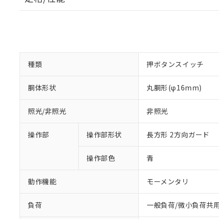
種類
押ボタンスイッチ
胴体形状
丸胴形(φ16mm)
照光/非照光
非照光
操作部
操作部形状
長方形 2方向ガード
操作部色
青
動作機能
モーメンタリ
負荷
一般負荷/微小負荷共