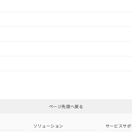
情報更新：2
情報更新：2
情報更新：2
情報更新：
「カスタマーサポートセンタ お客様相談室」または貴社担当オムロン営
非含有証明書
※3
ページ先頭へ戻る
ダウンロードはこちら
ソリューション
サービスサポ