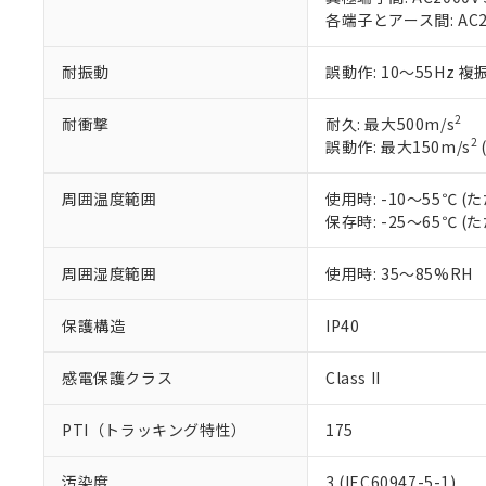
のであり、閲
ます。
Cr(Ⅵ)(六価クロム) : 
フタル酸エステル類の４
各端子とアース間: AC200
○
一定数以
DBP(フタル酸ジブチル) :
い。
当社は貴社製
DEHP(フタル酸ビス(2-エ
正式な納期状
置等に一切使
当社販売員に
※2 対応予定月
耐振動
誤動作: 10～55Hz 複
△
一定数に
当社は、貴社
オムロン制御
また当社は、
※2 環境保護使
在庫状況およ
部品在庫の切り替
たしません。
2
耐衝撃
耐久: 最大500m/s
－
在庫なし
す。
「ｅ」：有害物質
2
誤動作: 最大150m/s
機器販売
マイパーツ機
「10」：通常の
ている必要が
味します。
周囲温度範囲
使用時: -10～55℃
空
受注生産
お客様が当ウ
※3 非含有証明
「－」：未確認で
保存時: -25～65℃
白
が、当社の製
さい。
下記の非含有証明
周囲湿度範囲
使用時: 35～85%RH
※当社の共同
いる法人を指
EU RoHS指令（
51物質の非含有証
保護構造
IP40
※本証明書は発行
また、RoHS指
感電保護クラス
Class II
混在することから
既に当社にて対応
PTI（トラッキング特性）
175
り割愛しておりま
汚染度
3 (IEC60947-5-1)