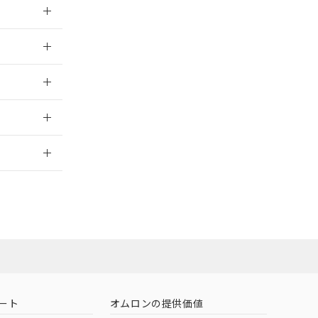
026/05/21
026/05/21
026/05/21
2026/7/29
業員または販売
お問い合わせ
ート
オムロンの提供価値