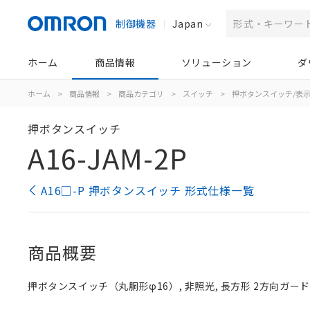
制御機器
Japan
ホーム
商品情報
ソリューション
ダ
ホーム
>
商品情報
>
商品カテゴリ
>
スイッチ
>
押ボタンスイッチ/表
押ボタンスイッチ
A16-JAM-2P
A16□-P 押ボタンスイッチ 形式仕様一覧
商品概要
押ボタンスイッチ（丸胴形φ16）, 非照光, 長方形 2方向ガード, 青