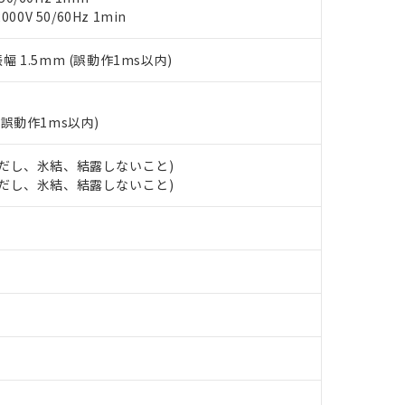
覧された時点での実際の在庫および標準価格とは異なる場合がある
1000ppm、 PBBs(ポリ臭化ビフェニル類) : 1000ppm、 PBDEs(ポリ臭化ジフェニルエーテル類
物質については閾値を超える意図的な使用がないことを確認しています。
0V 50/60Hz 1min
上の在庫あり
 1000ppm、 DIBP(フタル酸ジイソブチル) : 1000ppm、 BBP(フタル酸ブチルベンジル) :
品を、核兵器、ミサイル、化学兵器、生物兵器またはその他武器並
チルヘキシル)) : 1000ppm
況および標準価格はお客様のお取引先、またはお客様担当のオムロ
用いたしません。
ご相談ください。
振幅 1.5mm (誤動作1ms以内)
は満たないが在庫あり
製品を第三者に販売する場合は、上記1、2および3の内容を当該第
機器販売店や当社販売拠点は「
販売ネットワーク
」をご確認くだ
販売先および販売に係わる関係者が違法に輸出するおそれがある場
用期限
び標準価格結果を当社の事前の承諾なく第三者に漏洩または開示し
え状況などにより、予定月が前後することがあります。
(最新の在庫状況については、お客様のお取引先、またはお客様担当
（10物質）のすべてが基準値以下であることを示します。
店・当社販売員にご確認ください)
(誤動作1ms以内)
能（部品リスト作成サービス）をご利用いただくには、I-Webメン
使用状況下において有害物質が外部に漏えいし、環境に深刻な影響を
あります。
 (ただし、氷結、結露しないこと)
機種、また在庫状況の情報を公開していない機種
ェブサイト上で当社にご登録された部品リストについて、当社およ
書ダウンロード
す。当社販売部門へお問い合わせください。
 (ただし、氷結、結露しないこと)
品・サービスに関するお客様との取引・商談に必要な範囲で利用す
合意する
キャンセル
書をダウンロードすることができます。
利用者とは、
"個人情報の共同利用に関して"
の「1.共同利用者の
します。
10物質）の非含有証明書
明書（当社基準）
日時点で非含有を証明するもので、過去に遡って非含有を証明するも
令のフタル酸エステル類４物質の対応では、対応完了までの期間は出
備考欄に対応日を記載しておりました。
品への在庫切替を完了していることから、特段のことがない限り、20
す。