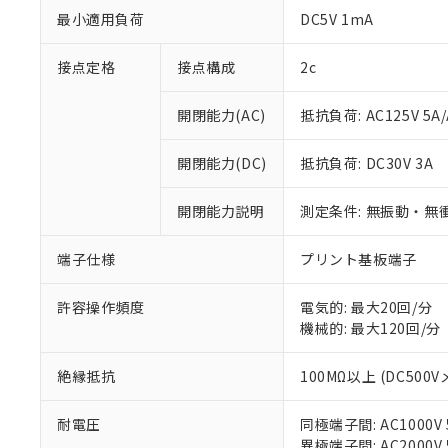
最小適用負荷
DC5V 1mA
接点定格
接点構成
2c
開閉能力(AC)
抵抗負荷: AC125V 5A/
※1 対応状況
開閉能力(DC)
抵抗負荷: DC30V 3A
対応済み：EU
開閉能力説明
測定条件: 無振動・無衝
対応予定：EU R
対応予定なし：EU
端子仕様
プリント基板端子
調査・確認中：EU
ご利用条件
非該当品：ライセ
※1 中国RoHS
仕入先様の事情に
許容操作頻度
電気的: 最大20回/分
があります。
機械的: 最大120回/分
以下の条件をお読
「○」：最大均質
「×」：最大均質
本サービスは
当社は、これ
*EU RoHS指令（10物
絶縁抵抗
100MΩ以上 (DC500V
「－」：未確認で
鉛(Pb) 1000ppm以下、
くものです。
う）を輸出ま
記
説明
六価クロム(Cr(Ⅵ)) 1
当社制御機器
などの必要な
フタル酸ビス(2-エチルヘ
号
*中国RoHS10物質の基準値 
耐電圧
同極端子間: AC1000V 5
ル（DBP） 1000ppm
在庫状況およ
当社は規制貨
Pb(鉛) :1000ppm、 Hg
但し、RoHS指令で産
異極端子間: AC2000V 5