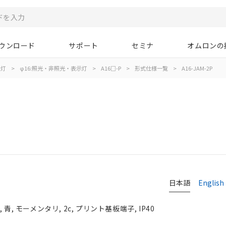
ウンロード
サポート
セミナ
オムロンの
示灯
>
φ16:照光・非照光・表示灯
>
A16□-P
>
形式仕様一覧
>
A16-JAM-2P
日本語
English
, モーメンタリ, 2c, プリント基板端子, IP40