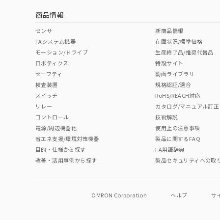
商品情報
中国 RoHS表
※1 ※2
センサ
新商品情報
FAシステム機器
在庫状況/標準価格
Pb
Hg
Cd
Cr(V
モーション/ドライブ
生産終了品/推奨代替品
ロボティクス
特設サイト
セーフティ
動画ライブラリ
検査装置
規格認証/適合
O
O
O
O
スイッチ
RoHS/REACH対応
リレー
カタログ/マニュアル訂正
コントロール
技術解説
"対応済み"や非含有の記載がされた商品であっても、流通
電源/周辺機器他
使用上の注意事項
非含有品が必要な際は、弊社営業部門もしくは販売店へお
省エネ支援/環境対策機器
製品に関するFAQ
目的・仕様から探す
FA用語辞典
改善・活用事例から探す
製品セキュリティへの取
OMRON Corporation
ヘルプ
サ