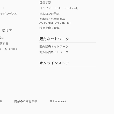
目指す姿
ポート
コンセプト「i-Automation!」
ジャパンデスク
オムロンの強み
お客様との共創拠点
AUTOMATION CENTER
DIBP
BBP
DEHP
環境保護
技術を磨く現場
・セミナ
使用期限
案内
販売ネットワーク
講する
O
O
O
e
国内販売ネットワーク
ス一覧（PDF）
海外販売ネットワーク
オンラインストア
状況ページへ
件
商品のご承諾事項
Facebook