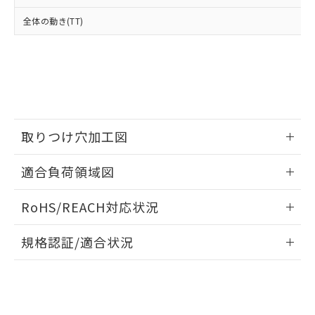
※2 対応予定月
「ｅ」：有害物質（10物質）のすべてが基
場合は、上記1、2および3の内容を当
認ください)
事前の承諾なく第三者に漏洩または開
準値以下であることを示します。
全体の動き(TT)
該第三者に通知します。また当社は、
示しないようお願いします。
部品在庫の切り替え状況などにより、予定
「10」：通常の使用状況下において有害物
販売先および販売に係わる関係者が違
マイパーツ機能（部品リスト作成サー
空
受注生産機種、また在庫状況の
月が前後することがあります。
質が外部に漏えいし、環境に深刻な影響を
法に輸出するおそれがある場合は、取
ビス）をご利用いただくには、I-Web
白
情報を公開していない機種
及ぼさない年数を意味します。
り引きをいたしません。
メンバーズにご登録されている必要が
「－」：未確認です。当社販売部門へお問
あります。
い合わせください。
お客様が当ウェブサイト上で当社にご
※3 非含有証明書ダウンロード
登録された部品リストについて、当社
および当社の共同利用者が、当社の製
取りつけ穴加工図
下記の非含有証明書をダウンロードするこ
品・サービスに関するお客様との取
とができます。
合意する
キャンセル
引・商談に必要な範囲で利用すること
情報更新：2026/05/21
適合負荷領域図
をご了承ください。
EU RoHS指令（10物質）の非含有証明書
※当社の共同利用者とは、
"個人情報
情報更新：2026/05/21
51物質の非含有証明書（当社基準）
の共同利用に関して"
の「1.共同利
RoHS/REACH対応状況
※本証明書は発行日時点で非含有を証明す
用者の範囲」に記載されている法人を
るもので、過去に遡って非含有を証明する
情報更新：2026/7/29
指します。
規格認証/適合状況
ものではありません。
また、RoHS指令のフタル酸エステル類４
EU RoHS
注意事項・凡例
A16-AYM-2Pについての規格認証/適合状況については、「カ
物質の対応では、対応完了までの期間は出
スタマーサポートセンタ お客様相談室」または貴社担当オム
荷製品に未対応品が混在することから備考
ロン営業員または販売店にお問い合わせください。
欄に対応日を記載しておりました。
対応状況
対応予定月
※1
※2