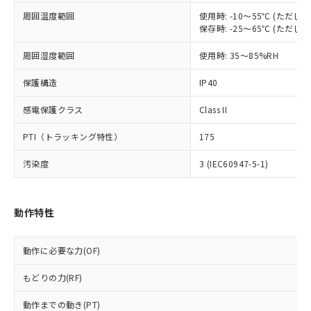
調査・確認中：EU RoHS指令（10物質）の
周囲温度範囲
使用時: -10～55℃ (ただ
本サービスは、当社制御機器事業取扱
※1 中国RoHS○×表
非含有の対応状況を調査中または確認中の
保存時: -25～65℃ (ただ
商品の当社在庫状況および標準価格
商品です。
(税抜)を提供させていただくもので
「○」：最大均質材料含有率が中国RoHSの
非該当品：ライセンス料など無形物で、有
周囲湿度範囲
使用時: 35～85%RH
す。
基準値以下であることを示します。
害物質有無と関係のない商品です。
当社制御機器事業取扱商品の中には、
「×」：最大均質材料含有率が中国RoHSの
仕入先様の事情により、非含有部品として
保護構造
IP40
本サービスの対象外となる商品もある
基準値を超えていることを示します。
いたものが、含有品と判明した場合などや
当社は、これら貴社製品のうち、外国
ことをご了承ください。
「－」：未確認です。当社販売部門へお問
感電保護クラス
Class II
むを得ず変更することがあります。
為替および外国貿易法に定める商品
在庫状況および標準価格照会結果は、
い合わせください。
（以下｢規制貨物等」という）を輸出
記載している更新日時点での社内デー
PTI（トラッキング特性）
175
*EU RoHS指令（10物質）：
または国外への提供する場合は、日本
記
タに基づき作成されるものであり、閲
説明
鉛(Pb) 1000ppm以下、 水銀(Hg) 1000ppm以下、 カド
*中国RoHS10物質の基準値 (GB/T26572)：
国政府の輸出許可(または役務取引許
号
覧された時点での実際の在庫および標
ミウム(Cd) 100ppm以下、
汚染度
3 (IEC60947-5-1)
Pb(鉛) :1000ppm、 Hg(水銀) : 1000ppm、 Cd(カドミウ
可)を取得するなどの必要な手続きを
六価クロム(Cr(Ⅵ)) 1000ppm以下、ポリ臭化ビフェニル
ム) : 100ppm、
準価格とは異なる場合があることをご
類(PBB) 1000ppm以下、ポリ臭化ジフェニルエーテル類
Cr(Ⅵ)(六価クロム) : 1000ppm、 PBBs(ポリ臭化ビフェ
とります。
了承ください。
(PBDE) 1000ppm以下、フタル酸ビス(2-エチルヘキシ
○
一定数以上の在庫あり
ニル類) : 1000ppm、 PBDEs(ポリ臭化ジフェニルエーテ
当社は規制貨物を破棄する場合は、完
ル) (DEHP)(別名：DOP) 1000ppm以下、フタル酸ブチ
正式な納期状況および標準価格はお客
ル類) : 1000ppm、
動作特性
ルベンジル（BBP） 1000ppm以下、フタル酸ジブチル
全に破砕するなど、違法に輸出されな
DBP(フタル酸ジブチル) : 1000ppm、 DIBP(フタル酸ジ
様のお取引先、またはお客様担当のオ
（DBP） 1000ppm以下、フタル酸ジイソブチル
イソブチル) : 1000ppm、 BBP(フタル酸ブチルベンジ
△
一定数には満たないが在庫あり
いよう必要な手段を講じます。
ムロン制御機器販売店・当社販売員に
(DIBP) 1000ppm以下
ル) : 1000ppm、
当社は貴社製品を、核兵器、ミサイ
但し、RoHS指令で産業用監視および制御機器に対する
DEHP(フタル酸ビス(2-エチルヘキシル)) : 1000ppm
ご相談ください。
動作に必要な力(OF)
適用除外項目は除く。
ル、化学兵器、生物兵器またはその他
－
在庫なし(最新の在庫状況につ
オムロン制御機器販売店や当社販売拠
フタル酸エステル類の４物質については閾値を超える意
武器並びにこれらの製造装置等に一切
いては、お客様のお取引先、ま
図的な使用がないことを確認しています。
もどりの力(RF)
点は「
販売ネットワーク
」をご確認
※2 環境保護使用期限
使用いたしません。
たはお客様担当のオムロン制御
ください。
当社は、貴社製品を第三者に販売する
動作までの動き(PT)
機器販売店・当社販売員にご確
在庫状況および標準価格結果を当社の