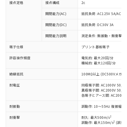
接点定格
接点構成
2c
開閉能力(AC)
抵抗負荷: AC125V 5A/AC250
開閉能力(DC)
抵抗負荷: DC30V 3A
開閉能力説明
測定条件: 無振動・無衝撃状態
端子仕様
プリント基板端子
許容操作頻度
電気的: 最大20回/分
機械的: 最大120回/分
※1 対応状況
絶縁抵抗
100MΩ以上 (DC500Vメガ)
対応済み：EU RoHS指令（10物質）の
非含有に対応した製品が提供可能な商品で
耐電圧
同極端子間: AC1000V 50/60
す。
異極端子間: AC2000V 50/60
対応予定：EU RoHS指令（10物質）の非含
各端子とアース間: AC2000V 5
ご利用条件
有に対応した製品に切り替える予定のある
耐振動
誤動作: 10～55Hz 複振幅 1
商品です。
対応予定なし：EU RoHS指令（10物質）の
2
以下の条件をお読みいただき、同意のうえ
耐衝撃
耐久: 最大500m/s
非含有に非対応の商品で、対応品を出す予
2
誤動作: 最大150m/s
(誤動作
ご利用ください。
定はありません。