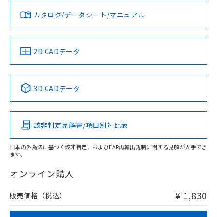
既に当社にて対応品への在庫切替を完了
していることから、特段のことがない限
お問い合わせ
カタログ/データシート/マニュアル
対応済み
り、2022年1月12日より割愛しておりま
す。
中国 RoHS
注意事項・凡例
2D CADデータ
中国 RoHS表
※1 ※2
3D CADデータ
Pb
Hg
Cd
Cr(VI)
該非判定見解書/項目別対比表
O
O
O
O
日本の外為法に基づく該非判定、およびEAR再輸出規制に関する見解が入手でき
ます。
"対応済み"や非含有の記載がされた商品であっても、流通
在庫等で未対応品が混在する可能性があります。
オンライン購入
非含有品が必要な際は、弊社営業部門もしくは販売店へお
問い合わせください。
¥ 1,830
販売価格（税込）