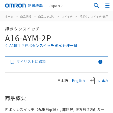
制御機器
Japan
ホーム
>
商品情報
>
商品カテゴリ
>
スイッチ
>
押ボタンスイッチ/表示灯
押ボタンスイッチ
A16-AYM-2P
A16□-P 押ボタンスイッチ 形式仕様一覧
マイリストに追加
日本語
English
PDF出力
商品概要
押ボタンスイッチ（丸胴形φ16）, 非照光, 正方形 2方向ガー