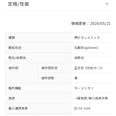
定格/性能
情報更新：2026/05/21
種類
押ボタンスイッチ
胴体形状
丸胴形(φ16mm)
照光/非照光
非照光
操作部
操作部形状
正方形 2方向ガード
操作部色
黄
動作機能
モーメンタリ
負荷
一般負荷/微小負荷共用
最小適用負荷
DC5V 1mA