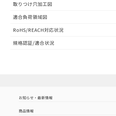
取りつけ穴加工図
適合負荷領域図
RoHS/REACH対応状況
規格認証/適合状況
EU RoHS
注意事項・凡例
A16-ABM-1Pについての規格認証/適合状況については、
売店にお問い合わせください。
対応状況
対応予定月
※1
※2
対応済み
お知らせ・最新情報
中国 RoHS
注意事項・凡例
商品情報