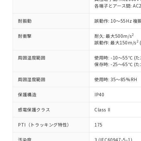
DEHP(フタル酸ビス(2-エ
各端子とアース間: AC200
正式な納期状
置等に一切使
当社販売員に
※2 対応予定月
△
一定数に
当社は、貴社
オムロン制御
また当社は、
※2 環境保護使
耐振動
誤動作: 10～55Hz 複
在庫状況およ
部品在庫の切り替
たしません。
－
在庫なし
す。
「ｅ」：有害物質
機器販売
2
耐衝撃
耐久: 最大500m/s
マイパーツ機
「10」：通常の
2
誤動作: 最大150m/s
ている必要が
味します。
空
受注生産
お客様が当ウ
※3 非含有証明
「－」：未確認で
白
周囲温度範囲
使用時: -10～55℃
が、当社の製
保存時: -25～65℃
さい。
下記の非含有証明
※当社の共同
いる法人を指
周囲湿度範囲
使用時: 35～85%RH
EU RoHS指令（
51物質の非含有証
※本証明書は発行
保護構造
IP40
また、RoHS指
混在することから
感電保護クラス
Class II
既に当社にて対応
り割愛しておりま
PTI（トラッキング特性）
175
汚染度
3 (IEC60947-5-1)