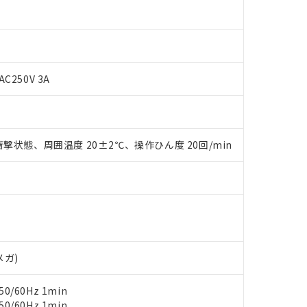
AC250V 3A
 RoHS指令（10物質）の非含有に対応した製品が提供可能な商品です
oHS指令（10物質）の非含有に対応した製品に切り替える予定のある
撃状態、周囲温度 20±2℃、操作ひん度 20回/min
 RoHS指令（10物質）の非含有に非対応の商品で、対応品を出す予
 RoHS指令（10物質）の非含有の対応状況を調査中または確認中の
ンス料など無形物で、有害物質有無と関係のない商品です。
○×表
より、非含有部品としていたものが、含有品と判明した場合などやむ
みいただき、同意のうえご利用ください。
材料含有率が中国RoHSの基準値以下であることを示します。
材料含有率が中国RoHSの基準値を超えていることを示します。
、当社制御機器事業取扱商品の当社在庫状況および標準価格(税抜)
ら貴社製品のうち、外国為替および外国貿易法に定める商品（以下｢
質）：
す。当社販売部門へお問い合わせください。
 水銀(Hg) 1000ppm以下、 カドミウム(Cd) 100ppm以下、
たは国外への提供する場合は、日本国政府の輸出許可(または役務取
000ppm以下、ポリ臭化ビフェニル類(PBB) 1000ppm以下、ポリ臭化ジフェニルエーテル類(P
メガ)
事業取扱商品の中には、本サービスの対象外となる商品もあること
手続きをとります。
キシル) (DEHP)(別名：DOP) 1000ppm以下、フタル酸ブチルベンジル（BBP） 100
(GB/T26572)：
以下、フタル酸ジイソブチル (DIBP) 1000ppm以下
び標準価格照会結果は、記載している更新日時点での社内データに
物を破棄する場合は、完全に破砕するなど、違法に輸出されないよ
(水銀) : 1000ppm、 Cd(カドミウム) : 100ppm、
業用監視および制御機器に対する適用除外項目は除く。
0/60Hz 1min
覧された時点での実際の在庫および標準価格とは異なる場合がある
1000ppm、 PBBs(ポリ臭化ビフェニル類) : 1000ppm、 PBDEs(ポリ臭化ジフェニルエーテル類
物質については閾値を超える意図的な使用がないことを確認しています。
上の在庫あり
 1000ppm、 DIBP(フタル酸ジイソブチル) : 1000ppm、 BBP(フタル酸ブチルベンジル) :
0/60Hz 1min
品を、核兵器、ミサイル、化学兵器、生物兵器またはその他武器並