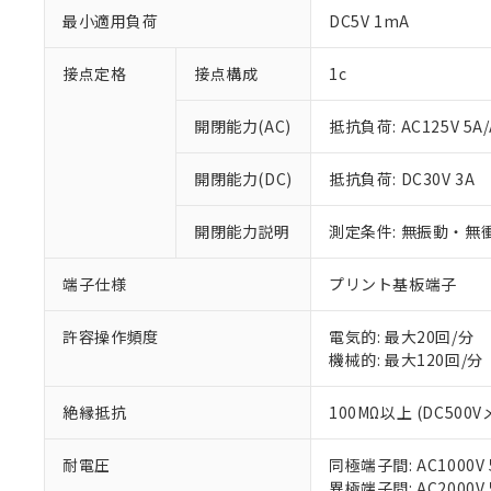
最小適用負荷
DC5V 1mA
接点定格
接点構成
1c
開閉能力(AC)
抵抗負荷: AC125V 5A/
※1 対応状況
開閉能力(DC)
抵抗負荷: DC30V 3A
対応済み：EU
対応予定：EU R
開閉能力説明
測定条件: 無振動・無衝
対応予定なし：EU
調査・確認中：EU
ご利用条件
非該当品：ライセ
端子仕様
プリント基板端子
※1 中国RoHS
仕入先様の事情に
があります。
以下の条件をお読
許容操作頻度
電気的: 最大20回/分
「○」：最大均質
機械的: 最大120回/分
「×」：最大均質
本サービスは
当社は、これ
*EU RoHS指令（10物
「－」：未確認で
鉛(Pb) 1000ppm以下、
くものです。
う）を輸出ま
記
説明
六価クロム(Cr(Ⅵ)) 1
絶縁抵抗
100MΩ以上 (DC500V
当社制御機器
などの必要な
フタル酸ビス(2-エチルヘ
号
*中国RoHS10物質の基準値 
ル（DBP） 1000ppm
在庫状況およ
当社は規制貨
Pb(鉛) :1000ppm、 Hg
但し、RoHS指令で産
耐電圧
同極端子間: AC1000V 5
のであり、閲
ます。
Cr(Ⅵ)(六価クロム) : 
フタル酸エステル類の４
○
一定数以
DBP(フタル酸ジブチル) :
異極端子間: AC2000V 5
い。
当社は貴社製