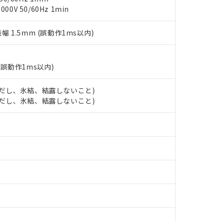
チルヘキシル)) : 1000ppm
0V 50/60Hz 1min
況および標準価格はお客様のお取引先、またはお客様担当のオムロ
用いたしません。
ご相談ください。
は満たないが在庫あり
製品を第三者に販売する場合は、上記1、2および3の内容を当該第
機器販売店や当社販売拠点は「
販売ネットワーク
」をご確認くだ
販売先および販売に係わる関係者が違法に輸出するおそれがある場
用期限
振幅 1.5mm (誤動作1ms以内)
び標準価格結果を当社の事前の承諾なく第三者に漏洩または開示し
え状況などにより、予定月が前後することがあります。
(最新の在庫状況については、お客様のお取引先、またはお客様担当
（10物質）のすべてが基準値以下であることを示します。
店・当社販売員にご確認ください)
能（部品リスト作成サービス）をご利用いただくには、I-Webメン
使用状況下において有害物質が外部に漏えいし、環境に深刻な影響を
(誤動作1ms以内)
あります。
機種、また在庫状況の情報を公開していない機種
ェブサイト上で当社にご登録された部品リストについて、当社およ
書ダウンロード
す。当社販売部門へお問い合わせください。
 (ただし、氷結、結露しないこと)
品・サービスに関するお客様との取引・商談に必要な範囲で利用す
合意する
キャンセル
 (ただし、氷結、結露しないこと)
書をダウンロードすることができます。
利用者とは、
"個人情報の共同利用に関して"
の「1.共同利用者の
します。
10物質）の非含有証明書
明書（当社基準）
日時点で非含有を証明するもので、過去に遡って非含有を証明するも
令のフタル酸エステル類４物質の対応では、対応完了までの期間は出
備考欄に対応日を記載しておりました。
品への在庫切替を完了していることから、特段のことがない限り、20
す。