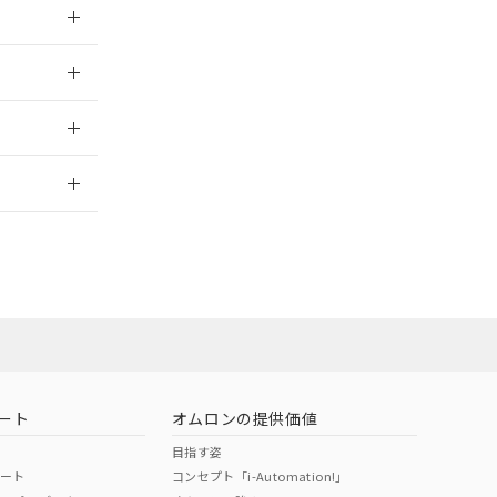
026/05/21
026/05/21
2026/7/29
業員または販
お問い合わせ
ート
オムロンの提供価値
目指す姿
ポート
コンセプト「i-Automation!」