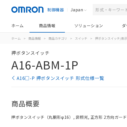
制御機器
Japan
ホーム
商品情報
ソリューション
ダ
ホーム
>
商品情報
>
商品カテゴリ
>
スイッチ
>
押ボタンスイッチ/表
押ボタンスイッチ
A16-ABM-1P
A16□-P 押ボタンスイッチ 形式仕様一覧
商品概要
押ボタンスイッチ（丸胴形φ16）, 非照光, 正方形 2方向ガード, 黒