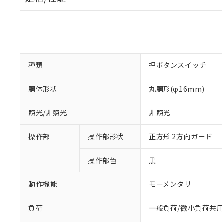
種類
押ボタンスイッチ
胴体形状
丸胴形(φ16mm)
照光/非照光
非照光
操作部
操作部形状
正方形 2方向ガード
操作部色
黒
動作機能
モーメンタリ
負荷
一般負荷/微小負荷共