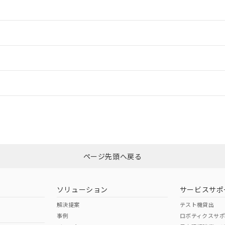
情報更新：2
情報更新：2
情報更新：
「カスタマーサポートセンタ お客様相談室」または貴社担当オムロン営
非含有証明書
※3
ページ先頭へ戻る
ダウンロードはこちら
ソリューション
サービスサポ
解決提案
テスト機貸出
事例
ロボティクスサ