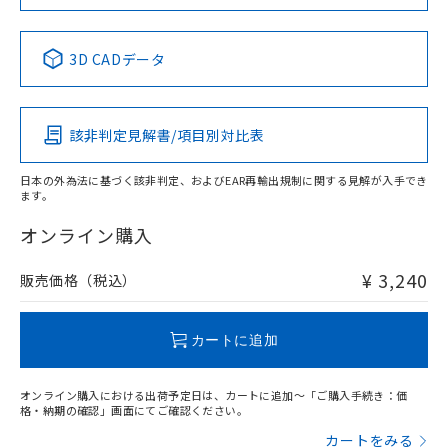
中国 RoHS表
※1 ※2
3D CADデータ
Pb
Hg
Cd
Cr(VI)
該非判定見解書/項目別対比表
X
O
O
O
日本の外為法に基づく該非判定、およびEAR再輸出規制に関する見解が入手でき
ます。
"対応済み"や非含有の記載がされた商品であっても、流通
在庫等で未対応品が混在する可能性があります。
オンライン購入
非含有品が必要な際は、弊社営業部門もしくは販売店へお
問い合わせください。
¥ 3,240
販売価格（税込）
この製品のRoHS/REACH対応状況ページへ
カートに追加
オンライン購入における出荷予定日は、カートに追加～「ご購入手続き：価
格・納期の確認」画面にてご確認ください。
カートをみる