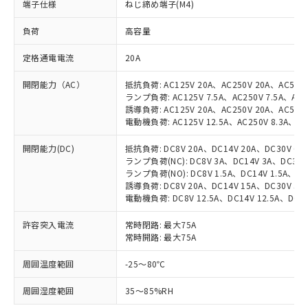
端子仕様
ねじ締め端子(M4)
負荷
高容量
定格通電電流
20A
開閉能力（AC）
抵抗負荷: AC125V 20A、AC250V 20A、AC500V
ランプ負荷: AC125V 7.5A、AC250V 7.5A、AC5
誘導負荷: AC125V 20A、AC250V 20A、AC500V
電動機負荷: AC125V 12.5A、AC250V 8.3A、AC
開閉能力(DC)
抵抗負荷: DC8V 20A、DC14V 20A、DC30V 6A、
ランプ負荷(NC): DC8V 3A、DC14V 3A、DC30V 
ランプ負荷(NO): DC8V 1.5A、DC14V 1.5A、DC3
誘導負荷: DC8V 20A、DC14V 15A、DC30V 5A、
電動機負荷: DC8V 12.5A、DC14V 12.5A、DC30V
許容突入電流
常時閉路: 最大75A
常時開路: 最大75A
周囲温度範囲
-25～80℃
※1 対応状況
周囲湿度範囲
35～85%RH
対応済み：EU RoHS指令（10物質）の