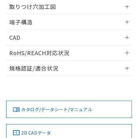
の共同利用に関して"
の「1.共同利
取りつけ穴加工図
※本証明書は発行日時点で非含有を証明す
用者の範囲」に記載されている法人を
るもので、過去に遡って非含有を証明する
指します。
情報更新：2024/07/25
ものではありません。
端子構造
また、RoHS指令のフタル酸エステル類４
ねじ取りつけ穴加工図
物質の対応では、対応完了までの期間は出
情報更新：2024/07/25
CAD
荷製品に未対応品が混在することから備考
欄に対応日を記載しておりました。
ログイン/会員登録いただくと、CADデータをダウンロー
既に当社にて対応品への在庫切替を完了
RoHS/REACH対応状況
ドすることができます。
していることから、特段のことがない限
り、2022年1月12日より割愛しておりま
情報更新：2026/7/29
規格認証/適合状況
す。
ログイン/会員登録
EU RoHS
注意事項・凡例
A-20GV2-Bについての規格認証/適合状況については、「カス
タマーサポートセンタ お客様相談室」または貴社担当オムロ
ン営業員または販売店にお問い合わせください。
対応状況
対応予定月
※1
※2
ダウンロードデータをご利用いただく前に、以下を必ずお読
みください。
お問い合わせ
カタログ/データシート/マニュアル
対応済み
ソフトウェアの使用条件
中国 RoHS
注意事項・凡例
2D CADデータ