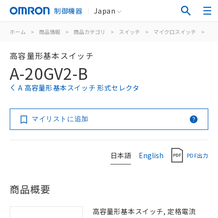
制御機器
Japan
ホーム
>
商品情報
>
商品カテゴリ
>
スイッチ
>
マイクロスイッチ
>
一
高容量形基本スイッチ
A-20GV2-B
A 高容量形基本スイッチ 形式セレクタ
マイリストに追加
日本語
English
PDF出力
商品概要
高容量形基本スイッチ, 定格電流