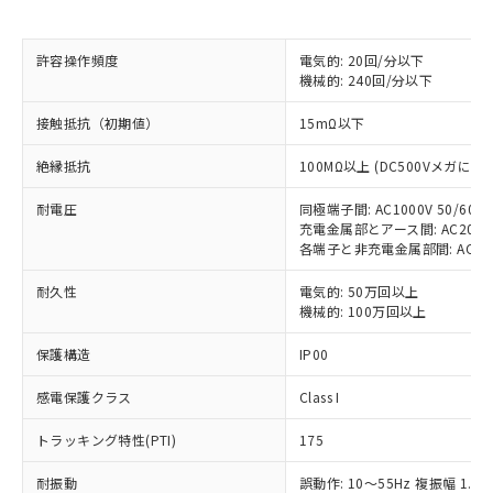
非含有に対応した製品が提供可能な商品で
す。
対応予定：EU RoHS指令（10物質）の非含
許容操作頻度
電気的: 20回/分以下
ご利用条件
有に対応した製品に切り替える予定のある
機械的: 240回/分以下
商品です。
接触抵抗（初期値）
15mΩ以下
対応予定なし：EU RoHS指令（10物質）の
以下の条件をお読みいただき、同意のうえ
非含有に非対応の商品で、対応品を出す予
ご利用ください。
絶縁抵抗
100MΩ以上 (DC500Vメガにて)
定はありません。
調査・確認中：EU RoHS指令（10物質）の
本サービスは、当社制御機器事業取扱
耐電圧
同極端子間: AC1000V 50/60Hz
※1 中国RoHS○×表
非含有の対応状況を調査中または確認中の
商品の当社在庫状況および標準価格
充電金属部とアース間: AC2000V 
商品です。
各端子と非充電金属部間: AC2000V
(税抜)を提供させていただくもので
「○」：最大均質材料含有率が中国RoHSの
非該当品：ライセンス料など無形物で、有
す。
基準値以下であることを示します。
害物質有無と関係のない商品です。
耐久性
電気的: 50万回以上
当社制御機器事業取扱商品の中には、
「×」：最大均質材料含有率が中国RoHSの
仕入先様の事情により、非含有部品として
機械的: 100万回以上
本サービスの対象外となる商品もある
基準値を超えていることを示します。
いたものが、含有品と判明した場合などや
当社は、これら貴社製品のうち、外国
ことをご了承ください。
「－」：未確認です。当社販売部門へお問
保護構造
IP00
むを得ず変更することがあります。
為替および外国貿易法に定める商品
在庫状況および標準価格照会結果は、
い合わせください。
（以下｢規制貨物等」という）を輸出
記載している更新日時点での社内デー
感電保護クラス
Class I
*EU RoHS指令（10物質）：
または国外への提供する場合は、日本
記
タに基づき作成されるものであり、閲
説明
鉛(Pb) 1000ppm以下、 水銀(Hg) 1000ppm以下、 カド
*中国RoHS10物質の基準値 (GB/T26572)：
国政府の輸出許可(または役務取引許
号
覧された時点での実際の在庫および標
ミウム(Cd) 100ppm以下、
トラッキング特性(PTI)
Pb(鉛) :1000ppm、 Hg(水銀) : 1000ppm、 Cd(カドミウ
175
可)を取得するなどの必要な手続きを
六価クロム(Cr(Ⅵ)) 1000ppm以下、ポリ臭化ビフェニル
ム) : 100ppm、
準価格とは異なる場合があることをご
類(PBB) 1000ppm以下、ポリ臭化ジフェニルエーテル類
Cr(Ⅵ)(六価クロム) : 1000ppm、 PBBs(ポリ臭化ビフェ
とります。
了承ください。
耐振動
誤動作: 10～55Hz 複振幅 1.5
(PBDE) 1000ppm以下、フタル酸ビス(2-エチルヘキシ
○
一定数以上の在庫あり
ニル類) : 1000ppm、 PBDEs(ポリ臭化ジフェニルエーテ