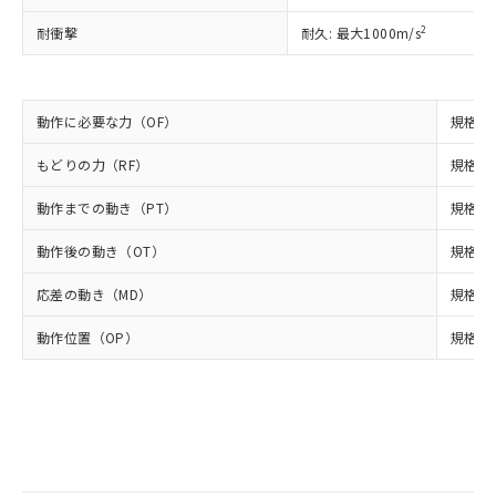
当社は規制貨物を破棄する場合は、完
ル) (DEHP)(別名：DOP) 1000ppm以下、フタル酸ブチ
正式な納期状況および標準価格はお客
ル類) : 1000ppm、
ルベンジル（BBP） 1000ppm以下、フタル酸ジブチル
全に破砕するなど、違法に輸出されな
DBP(フタル酸ジブチル) : 1000ppm、 DIBP(フタル酸ジ
2
耐衝撃
耐久: 最大1000m/s
様のお取引先、またはお客様担当のオ
（DBP） 1000ppm以下、フタル酸ジイソブチル
イソブチル) : 1000ppm、 BBP(フタル酸ブチルベンジ
△
一定数には満たないが在庫あり
いよう必要な手段を講じます。
ムロン制御機器販売店・当社販売員に
(DIBP) 1000ppm以下
ル) : 1000ppm、
当社は貴社製品を、核兵器、ミサイ
但し、RoHS指令で産業用監視および制御機器に対する
DEHP(フタル酸ビス(2-エチルヘキシル)) : 1000ppm
ご相談ください。
適用除外項目は除く。
ル、化学兵器、生物兵器またはその他
－
在庫なし(最新の在庫状況につ
オムロン制御機器販売店や当社販売拠
フタル酸エステル類の４物質については閾値を超える意
動作に必要な力（OF）
武器並びにこれらの製造装置等に一切
規格値 
いては、お客様のお取引先、ま
図的な使用がないことを確認しています。
点は「
販売ネットワーク
」をご確認
※2 環境保護使用期限
使用いたしません。
たはお客様担当のオムロン制御
ください。
もどりの力（RF）
規格値 
当社は、貴社製品を第三者に販売する
機器販売店・当社販売員にご確
在庫状況および標準価格結果を当社の
※2 対応予定月
「ｅ」：有害物質（10物質）のすべてが基
場合は、上記1、2および3の内容を当
認ください)
事前の承諾なく第三者に漏洩または開
動作までの動き（PT）
規格値
準値以下であることを示します。
該第三者に通知します。また当社は、
示しないようお願いします。
部品在庫の切り替え状況などにより、予定
「10」：通常の使用状況下において有害物
販売先および販売に係わる関係者が違
マイパーツ機能（部品リスト作成サー
空
受注生産機種、また在庫状況の
動作後の動き（OT）
規格値 
月が前後することがあります。
質が外部に漏えいし、環境に深刻な影響を
法に輸出するおそれがある場合は、取
ビス）をご利用いただくには、I-Web
白
情報を公開していない機種
及ぼさない年数を意味します。
り引きをいたしません。
メンバーズにご登録されている必要が
応差の動き（MD）
規格値 
「－」：未確認です。当社販売部門へお問
あります。
い合わせください。
動作位置（OP）
お客様が当ウェブサイト上で当社にご
規格値 
※3 非含有証明書ダウンロード
登録された部品リストについて、当社
および当社の共同利用者が、当社の製
下記の非含有証明書をダウンロードするこ
品・サービスに関するお客様との取
とができます。
合意する
キャンセル
引・商談に必要な範囲で利用すること
をご了承ください。
EU RoHS指令（10物質）の非含有証明書
※当社の共同利用者とは、
"個人情報
51物質の非含有証明書（当社基準）