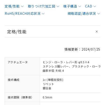
定格/性能
取りつけ穴加工図
端子構造
CAD
RoHS/REACH対応状況
規格認証/適合状況
定格/性能
情報更新：2024/07/25
アクチュエータ
ヒンジ・ローラ・レバー形 φ9.5×4
ステンレス鋼レバー、プラスチック・ローラ
曲率半径: R48.4
接点構成
1c (単極双投形)
リベット
銀合金
接点間隔（標準値）
0.5mm