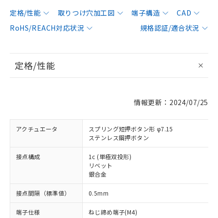
定格/性能
取りつけ穴加工図
端子構造
CAD
RoHS/REACH対応状況
規格認証/適合状況
定格/性能
情報更新：2024/07/25
アクチュエータ
スプリング短押ボタン形 φ7.15
ステンレス鋼押ボタン
接点構成
1c (単極双投形)
リベット
銀合金
接点間隔（標準値）
0.5mm
端子仕様
ねじ締め端子(M4)