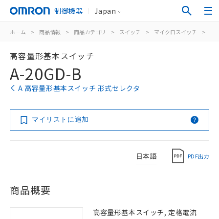
制御機器
Japan
ホーム
>
商品情報
>
商品カテゴリ
>
スイッチ
>
マイクロスイッチ
>
一
高容量形基本スイッチ
A-20GD-B
A 高容量形基本スイッチ 形式セレクタ
マイリストに追加
日本語
PDF出力
商品概要
高容量形基本スイッチ, 定格電流