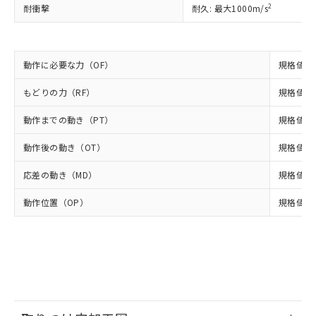
正式な納期状況および標準価格はお客
ル類) : 1000ppm、
2
耐衝撃
耐久: 最大1000m/s
ルベンジル（BBP） 1000ppm以下、フタル酸ジブチル
全に破砕するなど、違法に輸出されな
DBP(フタル酸ジブチル) : 1000ppm、 DIBP(フタル酸ジ
様のお取引先、またはお客様担当のオ
（DBP） 1000ppm以下、フタル酸ジイソブチル
イソブチル) : 1000ppm、 BBP(フタル酸ブチルベンジ
△
一定数には満たないが在庫あり
いよう必要な手段を講じます。
ムロン制御機器販売店・当社販売員に
(DIBP) 1000ppm以下
ル) : 1000ppm、
当社は貴社製品を、核兵器、ミサイ
但し、RoHS指令で産業用監視および制御機器に対する
DEHP(フタル酸ビス(2-エチルヘキシル)) : 1000ppm
ご相談ください。
適用除外項目は除く。
ル、化学兵器、生物兵器またはその他
－
在庫なし(最新の在庫状況につ
オムロン制御機器販売店や当社販売拠
フタル酸エステル類の４物質については閾値を超える意
動作に必要な力（OF）
規格値 3.
武器並びにこれらの製造装置等に一切
いては、お客様のお取引先、ま
図的な使用がないことを確認しています。
点は「
販売ネットワーク
」をご確認
※2 環境保護使用期限
使用いたしません。
たはお客様担当のオムロン制御
ください。
もどりの力（RF）
規格値 最
当社は、貴社製品を第三者に販売する
機器販売店・当社販売員にご確
在庫状況および標準価格結果を当社の
※2 対応予定月
「ｅ」：有害物質（10物質）のすべてが基
場合は、上記1、2および3の内容を当
認ください)
動作までの動き（PT）
事前の承諾なく第三者に漏洩または開
規格値 最
準値以下であることを示します。
該第三者に通知します。また当社は、
示しないようお願いします。
部品在庫の切り替え状況などにより、予定
「10」：通常の使用状況下において有害物
販売先および販売に係わる関係者が違
動作後の動き（OT）
規格値 
マイパーツ機能（部品リスト作成サー
空
受注生産機種、また在庫状況の
月が前後することがあります。
質が外部に漏えいし、環境に深刻な影響を
法に輸出するおそれがある場合は、取
ビス）をご利用いただくには、I-Web
白
情報を公開していない機種
及ぼさない年数を意味します。
応差の動き（MD）
り引きをいたしません。
規格値 最
メンバーズにご登録されている必要が
「－」：未確認です。当社販売部門へお問
あります。
動作位置（OP）
い合わせください。
規格値 25
お客様が当ウェブサイト上で当社にご
※3 非含有証明書ダウンロード
登録された部品リストについて、当社
および当社の共同利用者が、当社の製
下記の非含有証明書をダウンロードするこ
品・サービスに関するお客様との取
とができます。
合意する
キャンセル
引・商談に必要な範囲で利用すること
をご了承ください。
EU RoHS指令（10物質）の非含有証明書
※当社の共同利用者とは、
"個人情報
51物質の非含有証明書（当社基準）
の共同利用に関して"
の「1.共同利