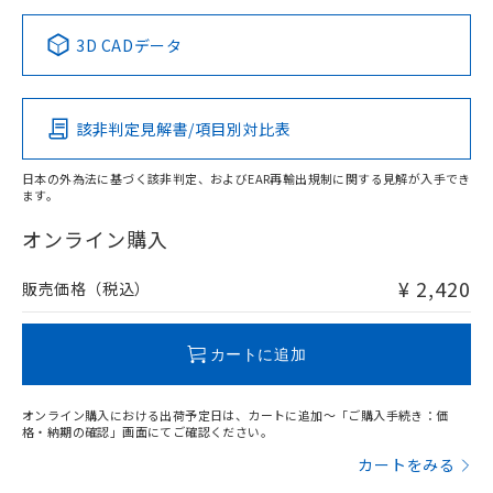
中国 RoHS表
※1 ※2
3D CADデータ
Pb
Hg
Cd
Cr(VI)
該非判定見解書/項目別対比表
X
O
O
O
日本の外為法に基づく該非判定、およびEAR再輸出規制に関する見解が入手でき
ます。
"対応済み"や非含有の記載がされた商品であっても、流通
在庫等で未対応品が混在する可能性があります。
オンライン購入
非含有品が必要な際は、弊社営業部門もしくは販売店へお
問い合わせください。
¥ 2,420
販売価格（税込）
この製品のRoHS/REACH対応状況ページへ
カートに追加
オンライン購入における出荷予定日は、カートに追加～「ご購入手続き：価
格・納期の確認」画面にてご確認ください。
カートをみる