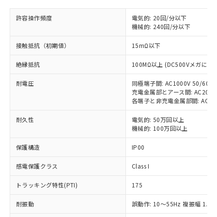
非含有に対応した製品が提供可能な商品で
す。
許容操作頻度
電気的: 20回/分以下
対応予定：EU RoHS指令（10物質）の非含
ご利用条件
機械的: 240回/分以下
有に対応した製品に切り替える予定のある
商品です。
接触抵抗（初期値）
15mΩ以下
対応予定なし：EU RoHS指令（10物質）の
以下の条件をお読みいただき、同意のうえ
非含有に非対応の商品で、対応品を出す予
絶縁抵抗
100MΩ以上 (DC500Vメガにて)
ご利用ください。
定はありません。
調査・確認中：EU RoHS指令（10物質）の
耐電圧
同極端子間: AC1000V 50/60Hz
本サービスは、当社制御機器事業取扱
※1 中国RoHS○×表
非含有の対応状況を調査中または確認中の
充電金属部とアース間: AC2000V 
商品の当社在庫状況および標準価格
各端子と非充電金属部間: AC2000V
商品です。
(税抜)を提供させていただくもので
「○」：最大均質材料含有率が中国RoHSの
非該当品：ライセンス料など無形物で、有
す。
耐久性
電気的: 50万回以上
基準値以下であることを示します。
害物質有無と関係のない商品です。
当社制御機器事業取扱商品の中には、
機械的: 100万回以上
「×」：最大均質材料含有率が中国RoHSの
仕入先様の事情により、非含有部品として
本サービスの対象外となる商品もある
基準値を超えていることを示します。
いたものが、含有品と判明した場合などや
当社は、これら貴社製品のうち、外国
ことをご了承ください。
保護構造
IP00
「－」：未確認です。当社販売部門へお問
むを得ず変更することがあります。
為替および外国貿易法に定める商品
在庫状況および標準価格照会結果は、
い合わせください。
（以下｢規制貨物等」という）を輸出
感電保護クラス
Class I
記載している更新日時点での社内デー
*EU RoHS指令（10物質）：
または国外への提供する場合は、日本
記
タに基づき作成されるものであり、閲
説明
鉛(Pb) 1000ppm以下、 水銀(Hg) 1000ppm以下、 カド
*中国RoHS10物質の基準値 (GB/T26572)：
国政府の輸出許可(または役務取引許
トラッキング特性(PTI)
175
号
覧された時点での実際の在庫および標
ミウム(Cd) 100ppm以下、
Pb(鉛) :1000ppm、 Hg(水銀) : 1000ppm、 Cd(カドミウ
可)を取得するなどの必要な手続きを
六価クロム(Cr(Ⅵ)) 1000ppm以下、ポリ臭化ビフェニル
ム) : 100ppm、
準価格とは異なる場合があることをご
類(PBB) 1000ppm以下、ポリ臭化ジフェニルエーテル類
耐振動
Cr(Ⅵ)(六価クロム) : 1000ppm、 PBBs(ポリ臭化ビフェ
誤動作: 10～55Hz 複振幅 1.5
とります。
了承ください。
(PBDE) 1000ppm以下、フタル酸ビス(2-エチルヘキシ
○
一定数以上の在庫あり
ニル類) : 1000ppm、 PBDEs(ポリ臭化ジフェニルエーテ
当社は規制貨物を破棄する場合は、完
ル) (DEHP)(別名：DOP) 1000ppm以下、フタル酸ブチ