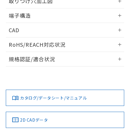
取りつけ穴加工図
※本証明書は発行日時点で非含有を証明す
用者の範囲」に記載されている法人を
るもので、過去に遡って非含有を証明する
指します。
情報更新：2024/07/25
端子構造
ものではありません。
また、RoHS指令のフタル酸エステル類４
ねじ取りつけ穴加工図
情報更新：2024/07/25
物質の対応では、対応完了までの期間は出
CAD
荷製品に未対応品が混在することから備考
欄に対応日を記載しておりました。
ログイン/会員登録いただくと、CADデータをダウンロー
RoHS/REACH対応状況
既に当社にて対応品への在庫切替を完了
ドすることができます。
していることから、特段のことがない限
情報更新：2026/7/29
り、2022年1月12日より割愛しておりま
規格認証/適合状況
す。
ログイン/会員登録
EU RoHS
注意事項・凡例
A-20GD-Bについての規格認証/適合状況については、「カス
タマーサポートセンタ お客様相談室」または貴社担当オムロ
ン営業員または販売店にお問い合わせください。
対応状況
対応予定月
※1
※2
ダウンロードデータをご利用いただく前に、以下を必ずお読
みください。
お問い合わせ
カタログ/データシート/マニュアル
対応済み
ソフトウェアの使用条件
中国 RoHS
注意事項・凡例
2D CADデータ