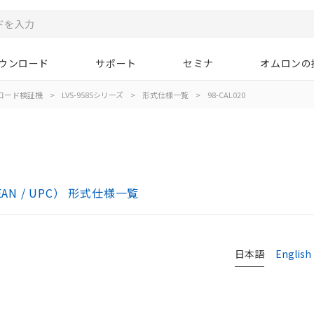
ウンロード
サポート
セミナ
オムロンの
コード検証機
>
LVS-9585シリーズ
>
形式仕様一覧
>
98-CAL020
N / UPC） 形式仕様一覧
日本語
English