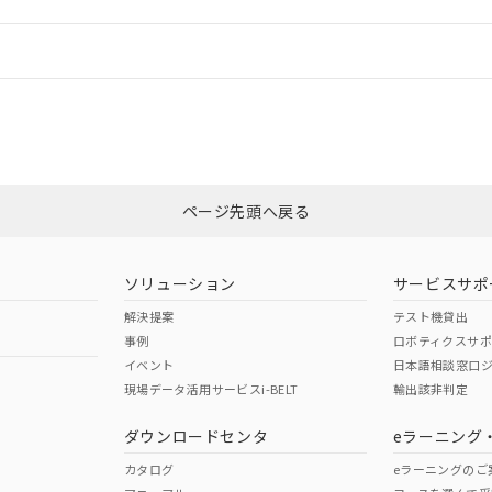
機器販売店や当社販売拠点は「
販売ネットワーク
」をご確認くだ
販売先および販売に係わる関係者が違法に輸出するおそれがある場
用期限
び標準価格結果を当社の事前の承諾なく第三者に漏洩または開示し
え状況などにより、予定月が前後することがあります。
(最新の在庫状況については、お客様のお取引先、またはお客様担当
情報更新：
（10物質）のすべてが基準値以下であることを示します。
店・当社販売員にご確認ください)
能（部品リスト作成サービス）をご利用いただくには、I-Webメン
使用状況下において有害物質が外部に漏えいし、環境に深刻な影響を
カスタマーサポートセンタ お客様相談室」または貴社担当オムロン営業
あります。
機種、また在庫状況の情報を公開していない機種
ェブサイト上で当社にご登録された部品リストについて、当社およ
書ダウンロード
す。当社販売部門へお問い合わせください。
品・サービスに関するお客様との取引・商談に必要な範囲で利用す
合意する
キャンセル
非含有証明書
※3
書をダウンロードすることができます。
利用者とは、
"個人情報の共同利用に関して"
の「1.共同利用者の
します。
ページ先頭へ戻る
10物質）の非含有証明書
ダウンロードはこちら
明書（当社基準）
日時点で非含有を証明するもので、過去に遡って非含有を証明するも
令のフタル酸エステル類４物質の対応では、対応完了までの期間は出
ソリューション
サービスサポ
備考欄に対応日を記載しておりました。
解決提案
テスト機貸出
品への在庫切替を完了していることから、特段のことがない限り、20
事例
ロボティクスサ
す。
イベント
日本語相談窓口
現場データ活用サービスi-BELT
輸出該非判定
I)
PBBs
PBDEs
DBP
ダウンロードセンタ
eラーニング
カタログ
eラーニングのご