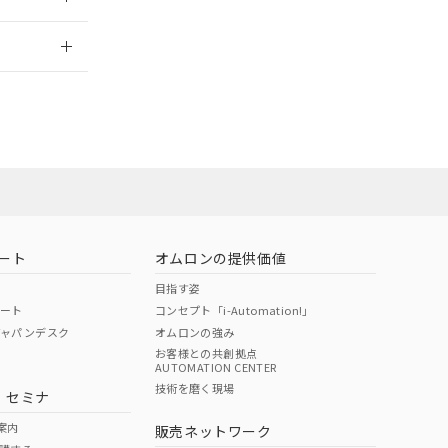
さい。
合は、取り引きをい
ないようお願いしま
のオムロン制御
2026/7/29
バーズにご登録され
及ぼさない年数を意
員または販売
び当社の共同利用者
ることをご了承くだ
お問い合わせ
範囲」に記載されて
のではありません。
荷製品に未対応品が
ート
オムロンの提供価値
目指す姿
22年1月12日よ
ポート
コンセプト「i-Automation!」
ジャパンデスク
オムロンの強み
お客様との共創拠点
AUTOMATION CENTER
DIBP
BBP
DEHP
環境保護
技術を磨く現場
・セミナ
使用期限
案内
販売ネットワーク