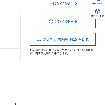
2D CADデータ
在庫・価格
無料テスト機
3D CADデータ
。
商品です。
定はありません。
該非判定見解書/項目別対比表
商品です。
日本の外為法に基づく該非判定、およびEAR再輸出規
を得ず変更すること
制に関する見解が入手できます。
を提供させていただ
規制貨物等」とい
引許可)を取得する
BDE) 1000ppm以下、
をご了承ください。
0ppm以下、フタル酸ジブチ
基づき作成されるも
う必要な手段を講じ
ことをご了承くださ
) : 1000ppm、
 1000ppm、
びにこれらの製造装
ン制御機器販売店・
三者に通知します。