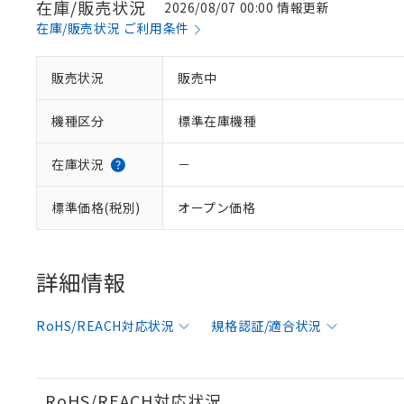
在庫/販売状況
2026/08/07 00:00 情報更新
在庫/販売状況 ご利用条件
※1 対応状況
販売状況
販売中
対応済み：EU
機種区分
標準在庫機種
対応予定：EU R
対応予定なし：EU
調査・確認中：EU
ご利用条件
在庫状況
－
非該当品：ライセ
※1 中国RoHS
仕入先様の事情に
標準価格(税別)
オープン価格
があります。
以下の条件をお読
「○」：最大均質
「×」：最大均質
本サービスは
当社は、これ
*EU RoHS指令（10物
「－」：未確認で
鉛(Pb) 1000ppm以下、
くものです。
う）を輸出ま
詳細情報
記
説明
六価クロム(Cr(Ⅵ)) 1
当社制御機器
などの必要な
フタル酸ビス(2-エチルヘ
号
*中国RoHS10物質の基準値 
ル（DBP） 1000ppm
在庫状況およ
当社は規制貨
Pb(鉛) :1000ppm、 Hg
但し、RoHS指令で産
RoHS/REACH対応状況
規格認証/適合状況
のであり、閲
ます。
Cr(Ⅵ)(六価クロム) : 
フタル酸エステル類の４
○
一定数以
DBP(フタル酸ジブチル) :
い。
当社は貴社製
DEHP(フタル酸ビス(2-エ
正式な納期状
置等に一切使
当社販売員に
※2 対応予定月
△
一定数に
当社は、貴社
RoHS/REACH対応状況