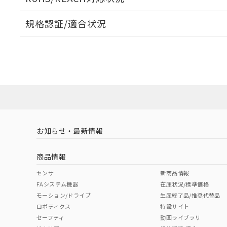
オムロン制御
また当社は、
※2 環境保護使
在庫状況およ
部品在庫の切り替
たしません。
－
在庫なし
規格認証/適合状況
す。
「ｅ」：有害物質
機器販売
マイパーツ機
「10」：通常の
EU RoHS
注意事項・凡例
98-CAL020についての規格認証/適合状況については、「
ている必要が
味します。
空
受注生産
お客様が当ウ
※3 非含有証明
店にお問い合わせください。
「－」：未確認で
白
が、当社の製
対応状況
対応予定月
※1
※2
さい。
下記の非含有証明
※当社の共同
いる法人を指
EU RoHS指令（
対応済み
51物質の非含有証
※本証明書は発行
また、RoHS指
お知らせ・最新情報
中国 RoHS
注意事項・凡例
混在することから
既に当社にて対応
商品情報
り割愛しておりま
中国 RoHS表
※1 ※2
センサ
新商品情報
FAシステム機器
在庫状況/標準価格
Pb
Hg
Cd
Cr(V
モーション/ドライブ
生産終了品/推奨代替品
ロボティクス
特設サイト
セーフティ
動画ライブラリ