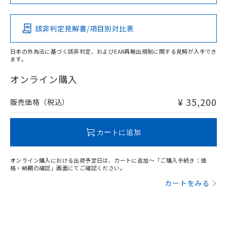
この製品の規格認証/適合状況ページへ
Pb
Hg
Cd
Cr(VI)
その他の認証はこちらのページからご検索ください
該非判定見解書/項目別対比表
X
O
O
O
日本の外為法に基づく該非判定、およびEAR再輸出規制に関する見解が入手でき
ます。
"対応済み"や非含有の記載がされた商品であっても、流通
在庫等で未対応品が混在する可能性があります。
オンライン購入
非含有品が必要な際は、弊社営業部門もしくは販売店へお
問い合わせください。
¥ 35,200
販売価格（税込）
この製品のRoHS/REACH対応状況ページへ
カートに追加
オンライン購入における出荷予定日は、カートに追加～「ご購入手続き：価
格・納期の確認」画面にてご確認ください。
カートをみる