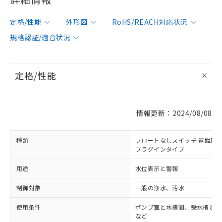
定格/性能
外形図
RoHS/REACH対応状況
規格認証/適合状況
定格/性能
情報更新：2024/08/08
種類
フロートなしスイッチ 遠距離配
プラグインタイプ
用途
水位表示と警報
制御対象
一般の浄水、汚水
使用条件
ポンプ室と水槽間、受水槽と給
など