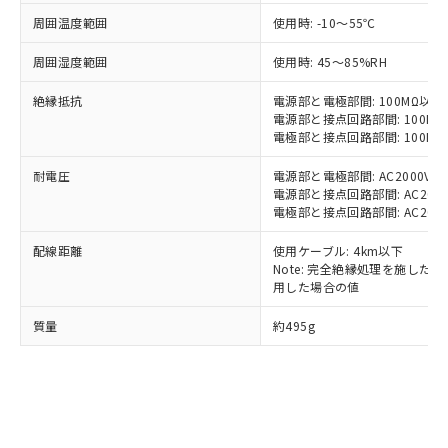
当社制御機器事業取扱商品の中には、
「×」：最大均質材料含有率が中国RoHSの
仕入先様の事情により、非含有部品として
周囲温度範囲
使用時: -10～55℃
本サービスの対象外となる商品もある
基準値を超えていることを示します。
いたものが、含有品と判明した場合などや
当社は、これら貴社製品のうち、外国
ことをご了承ください。
「－」：未確認です。当社販売部門へお問
むを得ず変更することがあります。
周囲湿度範囲
使用時: 45～85%RH
為替および外国貿易法に定める商品
在庫状況および標準価格照会結果は、
い合わせください。
（以下｢規制貨物等」という）を輸出
記載している更新日時点での社内デー
絶縁抵抗
電源部と電極部間: 100MΩ以上 
*EU RoHS指令（10物質）：
または国外への提供する場合は、日本
記
タに基づき作成されるものであり、閲
説明
鉛(Pb) 1000ppm以下、 水銀(Hg) 1000ppm以下、 カド
電源部と接点回路部間: 100MΩ以
*中国RoHS10物質の基準値 (GB/T26572)：
国政府の輸出許可(または役務取引許
号
覧された時点での実際の在庫および標
ミウム(Cd) 100ppm以下、
Pb(鉛) :1000ppm、 Hg(水銀) : 1000ppm、 Cd(カドミウ
電極部と接点回路部間: 100MΩ以
可)を取得するなどの必要な手続きを
六価クロム(Cr(Ⅵ)) 1000ppm以下、ポリ臭化ビフェニル
ム) : 100ppm、
準価格とは異なる場合があることをご
類(PBB) 1000ppm以下、ポリ臭化ジフェニルエーテル類
Cr(Ⅵ)(六価クロム) : 1000ppm、 PBBs(ポリ臭化ビフェ
とります。
了承ください。
耐電圧
電源部と電極部間: AC2000V 50/
(PBDE) 1000ppm以下、フタル酸ビス(2-エチルヘキシ
○
一定数以上の在庫あり
ニル類) : 1000ppm、 PBDEs(ポリ臭化ジフェニルエーテ
当社は規制貨物を破棄する場合は、完
ル) (DEHP)(別名：DOP) 1000ppm以下、フタル酸ブチ
電源部と接点回路部間: AC2000V 
正式な納期状況および標準価格はお客
ル類) : 1000ppm、
ルベンジル（BBP） 1000ppm以下、フタル酸ジブチル
全に破砕するなど、違法に輸出されな
DBP(フタル酸ジブチル) : 1000ppm、 DIBP(フタル酸ジ
電極部と接点回路部間: AC2000V 
様のお取引先、またはお客様担当のオ
（DBP） 1000ppm以下、フタル酸ジイソブチル
イソブチル) : 1000ppm、 BBP(フタル酸ブチルベンジ
△
一定数には満たないが在庫あり
いよう必要な手段を講じます。
ムロン制御機器販売店・当社販売員に
(DIBP) 1000ppm以下
ル) : 1000ppm、
配線距離
使用ケーブル: 4km以下
当社は貴社製品を、核兵器、ミサイ
但し、RoHS指令で産業用監視および制御機器に対する
DEHP(フタル酸ビス(2-エチルヘキシル)) : 1000ppm
ご相談ください。
適用除外項目は除く。
Note: 完全絶縁処理を施した、60
ル、化学兵器、生物兵器またはその他
－
在庫なし(最新の在庫状況につ
オムロン制御機器販売店や当社販売拠
フタル酸エステル類の４物質については閾値を超える意
用した場合の値
武器並びにこれらの製造装置等に一切
いては、お客様のお取引先、ま
図的な使用がないことを確認しています。
点は「
販売ネットワーク
」をご確認
※2 環境保護使用期限
使用いたしません。
たはお客様担当のオムロン制御
ください。
質量
約495g
当社は、貴社製品を第三者に販売する
機器販売店・当社販売員にご確
在庫状況および標準価格結果を当社の
※2 対応予定月
「ｅ」：有害物質（10物質）のすべてが基
場合は、上記1、2および3の内容を当
認ください)
事前の承諾なく第三者に漏洩または開
準値以下であることを示します。
該第三者に通知します。また当社は、
示しないようお願いします。
部品在庫の切り替え状況などにより、予定
「10」：通常の使用状況下において有害物
販売先および販売に係わる関係者が違
マイパーツ機能（部品リスト作成サー
空
受注生産機種、また在庫状況の
月が前後することがあります。
質が外部に漏えいし、環境に深刻な影響を
法に輸出するおそれがある場合は、取
ビス）をご利用いただくには、I-Web
白
情報を公開していない機種
及ぼさない年数を意味します。
り引きをいたしません。