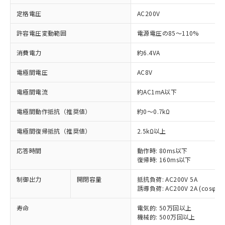
定格電圧
AC200V
許容電圧変動範囲
電源電圧の85～110%
消費電力
約6.4VA
※1 対応状況
電極間電圧
AC8V
対応済み：EU RoHS指令（10物質）の
電極間電流
約AC1mA以下
非含有に対応した製品が提供可能な商品で
す。
電極間動作抵抗（推奨値）
約0～0.7kΩ
対応予定：EU RoHS指令（10物質）の非含
ご利用条件
有に対応した製品に切り替える予定のある
電極間復帰抵抗（推奨値）
2.5kΩ以上
商品です。
対応予定なし：EU RoHS指令（10物質）の
応答時間
動作時: 80ms以下
以下の条件をお読みいただき、同意のうえ
復帰時: 160ms以下
非含有に非対応の商品で、対応品を出す予
ご利用ください。
定はありません。
制御出力
開閉容量
抵抗負荷: AC200V 5A
調査・確認中：EU RoHS指令（10物質）の
本サービスは、当社制御機器事業取扱
誘導負荷: AC200V 2A (cosφ=0.
※1 中国RoHS○×表
非含有の対応状況を調査中または確認中の
商品の当社在庫状況および標準価格
商品です。
(税抜)を提供させていただくもので
寿命
電気的: 50万回以上
「○」：最大均質材料含有率が中国RoHSの
非該当品：ライセンス料など無形物で、有
機械的: 500万回以上
す。
基準値以下であることを示します。
害物質有無と関係のない商品です。