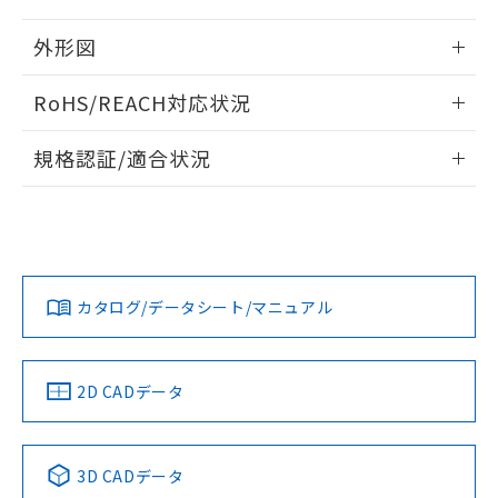
メンバーズにご登録されている必要が
「－」：未確認です。当社販売部門へお問
あります。
い合わせください。
外形図
お客様が当ウェブサイト上で当社にご
※3 非含有証明書ダウンロード
登録された部品リストについて、当社
情報更新：2024/08/08
および当社の共同利用者が、当社の製
RoHS/REACH対応状況
下記の非含有証明書をダウンロードするこ
品・サービスに関するお客様との取
とができます。
合意する
キャンセル
引・商談に必要な範囲で利用すること
情報更新：2026/7/29
規格認証/適合状況
をご了承ください。
EU RoHS指令（10物質）の非含有証明書
※当社の共同利用者とは、
"個人情報
EU RoHS
注意事項・凡例
51物質の非含有証明書（当社基準）
UL認証
CSA認証
CEマーキング
の共同利用に関して"
の「1.共同利
※本証明書は発行日時点で非含有を証明す
用者の範囲」に記載されている法人を
るもので、過去に遡って非含有を証明する
No
No
No
指します。
対応状況
対応予定月
※1
※2
ものではありません。
また、RoHS指令のフタル酸エステル類４
カタログ/データシート/マニュアル
対応済み
物質の対応では、対応完了までの期間は出
荷製品に未対応品が混在することから備考
LR型式承認
DNV型式承認
BV型式承認
KR型式承
（イギリス
（ノルウェー
（フランス
（韓国
欄に対応日を記載しておりました。
船舶規格）
船舶規格）
船舶規格）
船舶規格
中国 RoHS
注意事項・凡例
既に当社にて対応品への在庫切替を完了
2D CADデータ
していることから、特段のことがない限
No
No
No
No
り、2022年1月12日より割愛しておりま
す。
中国 RoHS表
※1 ※2
3D CADデータ