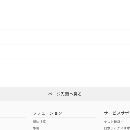
情報更新：2
情報更新：
CCC認証
電波法
N/A
N/A
非含有証明書
※3
ページ先頭へ戻る
ダウンロードはこちら
型式承認
NK型式承認
ABS型式承認
韓国
（日本
（アメリカ
ソリューション
サービスサポ
舶規格）
船舶規格）
船舶規格）
解決提案
テスト機貸出
事例
ロボティクスサ