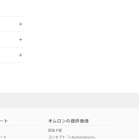
024/08/08
2026/7/29
ート
オムロンの提供価値
目指す姿
ポート
コンセプト「i-Automation!」