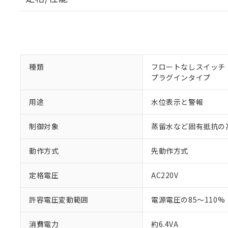
種類
フロートなしスイッチ
プラグインタイプ
用途
水位表示と警報
制御対象
蒸留水など固有抵抗の
動作方式
先動作方式
定格電圧
AC220V
※1 対応状況
許容電圧変動範囲
電源電圧の85～110%
対応済み：EU
対応予定：EU R
消費電力
約6.4VA
対応予定なし：EU