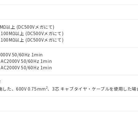
利用者とは、
"個人情報の共同利用に関して"
の「1.共同利用者の
します。
10物質）の非含有証明書
明書（当社基準）
日時点で非含有を証明するもので、過去に遡って非含有を証明するも
MΩ以上 (DC500Vメガにて)
令のフタル酸エステル類４物質の対応では、対応完了までの期間は出
00MΩ以上 (DC500Vメガにて)
備考欄に対応日を記載しておりました。
00MΩ以上 (DC500Vメガにて)
品への在庫切替を完了していることから、特段のことがない限り、20
す。
0V 50/60Hz 1min
000V 50/60Hz 1min
000V 50/60Hz 1min
下
2
した、600V 0.75mm
、3芯 キャブタイヤ・ケーブルを使用した場