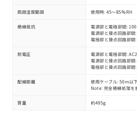
※当社の共同
いる法人を指
EU RoHS指令（
周囲湿度範囲
使用時: 45～85%RH
51物質の非含有証
※本証明書は発行
絶縁抵抗
電源部と電極部間: 100
また、RoHS指
電源部と接点回路部間: 1
混在することから
電極部と接点回路部間: 1
既に当社にて対応
り割愛しておりま
耐電圧
電源部と電極部間: AC200
電源部と接点回路部間: AC2
電極部と接点回路部間: AC2
配線距離
使用ケーブル: 50m以
Note: 完全絶縁処理を施
質量
約495g