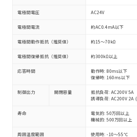
調査・確認中：EU
ご利用条件
非該当品：ライセ
電極間電圧
AC24V
※1 中国RoHS
仕入先様の事情に
があります。
以下の条件をお読
電極間電流
約AC0.4mA以下
「○」：最大均質
「×」：最大均質
本サービスは
当社は、これ
*EU RoHS指令（10物
電極間動作抵抗（推奨値）
約15～70kΩ
「－」：未確認で
鉛(Pb) 1000ppm以下、
くものです。
う）を輸出ま
記
説明
六価クロム(Cr(Ⅵ)) 1
当社制御機器
などの必要な
フタル酸ビス(2-エチルヘ
号
*中国RoHS10物質の基準値 
電極間復帰抵抗（推奨値）
約300kΩ以上
ル（DBP） 1000ppm
在庫状況およ
当社は規制貨
Pb(鉛) :1000ppm、 Hg
但し、RoHS指令で産
のであり、閲
ます。
Cr(Ⅵ)(六価クロム) : 
フタル酸エステル類の４
○
一定数以
DBP(フタル酸ジブチル) :
い。
当社は貴社製
応答時間
動作時: 80ms以下
DEHP(フタル酸ビス(2-エ
正式な納期状
置等に一切使
復帰時: 160ms以下
当社販売員に
※2 対応予定月
△
一定数に
当社は、貴社
オムロン制御
また当社は、
※2 環境保護使
制御出力
開閉容量
抵抗負荷: AC200V 5A
在庫状況およ
部品在庫の切り替
たしません。
－
在庫なし
誘導負荷: AC200V 2A (
す。
「ｅ」：有害物質
機器販売
マイパーツ機
「10」：通常の
寿命
電気的: 50万回以上
ている必要が
味します。
空
受注生産
機械的: 500万回以上
お客様が当ウ
※3 非含有証明
「－」：未確認で
白
が、当社の製
さい。
周囲温度範囲
使用時: -10～55℃
下記の非含有証明