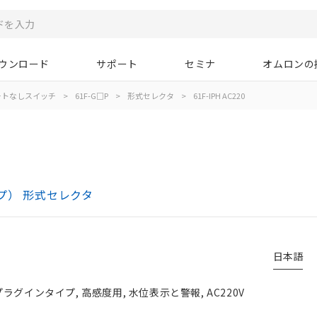
ウンロード
サポート
セミナ
オムロンの
ートなしスイッチ
>
61F-G□P
>
形式セレクタ
>
61F-IPH AC220
プ） 形式セレクタ
日本語
ラグインタイプ, 高感度用, 水位表示と警報, AC220V