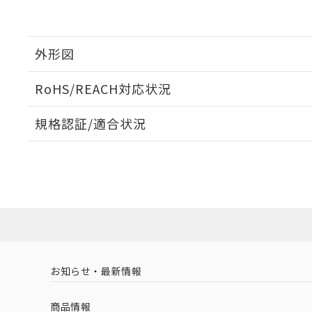
外形図
RoHS/REACH対応状況
規格認証/適合状況
EU RoHS
注意事項・凡例
UL認証
CSA認証
CEマーキング
No
No
No
対応状況
対応予定月
※1
※2
対応済み
LR型式承認
DNV型式承認
BV型式承認
KR
（イギリス
（ノルウェー
（フランス
（
お知らせ・最新情報
中国 RoHS
注意事項・凡例
船舶規格）
船舶規格）
船舶規格）
船
商品情報