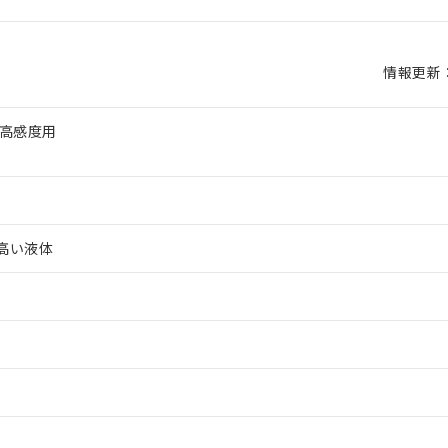
情報更新：2
 高感度用
高い液体
 RoHS指令（10物質）の非含有に対応した製品が提供可能な商品です
oHS指令（10物質）の非含有に対応した製品に切り替える予定のある
 RoHS指令（10物質）の非含有に非対応の商品で、対応品を出す予