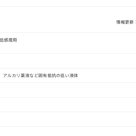
情報更新：2
 低感度用
、アルカリ薬液など固有抵抗の低い液体
 RoHS指令（10物質）の非含有に対応した製品が提供可能な商品です
oHS指令（10物質）の非含有に対応した製品に切り替える予定のある
 RoHS指令（10物質）の非含有に非対応の商品で、対応品を出す予
 RoHS指令（10物質）の非含有の対応状況を調査中または確認中の