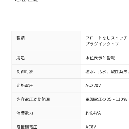
種類
フロートなしスイッチ
プラグインタイプ
用途
水位表示と警報
制御対象
塩水、汚水、酸性薬液
定格電圧
AC220V
※1 対応状況
許容電圧変動範囲
電源電圧の85～110%
対応済み：EU
消費電力
約6.4VA
対応予定：EU R
対応予定なし：EU
電極間電圧
AC8V
調査・確認中：EU