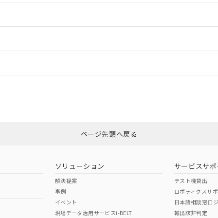
情報更新：2
情報更新：
CCC認証
電波法
N/A
N/A
非含有証明書
※3
ページ先頭へ戻る
ダウンロードはこちら
型式承認
NK型式承認
ABS型式承認
韓国
（日本
（アメリカ
ソリューション
サービスサポ
舶規格）
船舶規格）
船舶規格）
解決提案
テスト機貸出
事例
ロボティクスサ
No
No
イベント
日本語相談窓口
現場データ活用サービスi-BELT
輸出該非判定