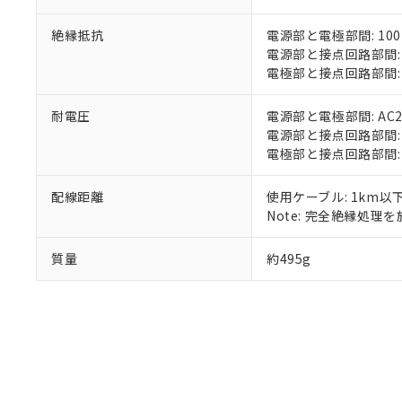
いる法人を指
EU RoHS指令（
51物質の非含有証
絶縁抵抗
電源部と電極部間: 100
※本証明書は発行
電源部と接点回路部間: 1
また、RoHS指
電極部と接点回路部間: 1
混在することから
既に当社にて対応
耐電圧
電源部と電極部間: AC200
り割愛しておりま
電源部と接点回路部間: AC2
電極部と接点回路部間: AC2
配線距離
使用ケーブル: 1km以
Note: 完全絶縁処理を施
質量
約495g