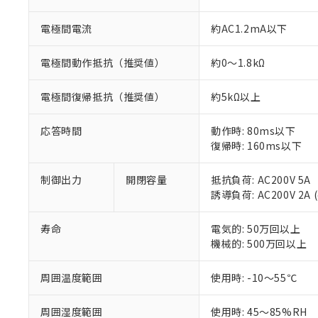
ご利用条件
非該当品：ライセ
※1 中国RoHS
仕入先様の事情に
電極間電流
約AC1.2mA以下
があります。
以下の条件をお読
「○」：最大均質
電極間動作抵抗（推奨値）
約0～1.8kΩ
「×」：最大均質
本サービスは
当社は、これ
*EU RoHS指令（10物
「－」：未確認で
鉛(Pb) 1000ppm以下、
くものです。
う）を輸出ま
記
説明
六価クロム(Cr(Ⅵ)) 1
電極間復帰抵抗（推奨値）
約5kΩ以上
当社制御機器
などの必要な
フタル酸ビス(2-エチルヘ
号
*中国RoHS10物質の基準値 
ル（DBP） 1000ppm
在庫状況およ
当社は規制貨
Pb(鉛) :1000ppm、 Hg
但し、RoHS指令で産
のであり、閲
応答時間
動作時: 80ms以下
ます。
Cr(Ⅵ)(六価クロム) : 
フタル酸エステル類の４
○
一定数以
DBP(フタル酸ジブチル) :
い。
復帰時: 160ms以下
当社は貴社製
DEHP(フタル酸ビス(2-エ
正式な納期状
置等に一切使
当社販売員に
※2 対応予定月
△
一定数に
当社は、貴社
制御出力
開閉容量
抵抗負荷: AC200V 5A
オムロン制御
また当社は、
※2 環境保護使
誘導負荷: AC200V 2A (
在庫状況およ
部品在庫の切り替
たしません。
－
在庫なし
す。
「ｅ」：有害物質
機器販売
寿命
電気的: 50万回以上
マイパーツ機
「10」：通常の
機械的: 500万回以上
ている必要が
味します。
空
受注生産
お客様が当ウ
※3 非含有証明
「－」：未確認で
白
周囲温度範囲
使用時: -10～55℃
が、当社の製
さい。
下記の非含有証明
※当社の共同
周囲湿度範囲
使用時: 45～85%RH