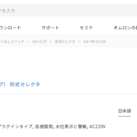
ウンロード
サポート
セミナ
オムロンの
ートなしスイッチ
>
61F-G□P
>
形式セレクタ
>
61F-IPD AC220
プ） 形式セレクタ
日本語
ラグインタイプ, 低感度用, 水位表示と警報, AC220V