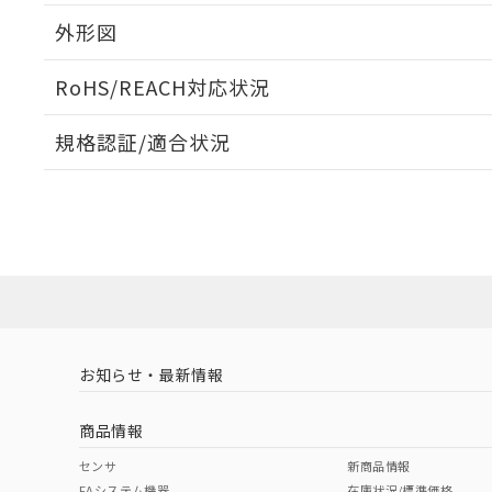
外形図
RoHS/REACH対応状況
規格認証/適合状況
EU RoHS
注意事項・凡例
UL認証
CSA認証
CEマーキング
No
No
No
対応状況
対応予定月
※1
※2
対応済み
LR型式承認
DNV型式承認
BV型式承認
KR
（イギリス
（ノルウェー
（フランス
（
お知らせ・最新情報
中国 RoHS
注意事項・凡例
船舶規格）
船舶規格）
船舶規格）
船
商品情報
No
No
No
No
中国 RoHS表
※1 ※2
センサ
新商品情報
FAシステム機器
在庫状況/標準価格