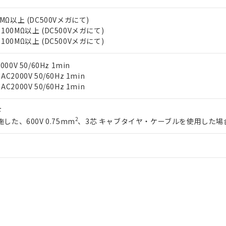
します。
10物質）の非含有証明書
明書（当社基準）
MΩ以上 (DC500Vメガにて)
日時点で非含有を証明するもので、過去に遡って非含有を証明するも
00MΩ以上 (DC500Vメガにて)
令のフタル酸エステル類４物質の対応では、対応完了までの期間は出
00MΩ以上 (DC500Vメガにて)
備考欄に対応日を記載しておりました。
品への在庫切替を完了していることから、特段のことがない限り、20
0V 50/60Hz 1min
す。
000V 50/60Hz 1min
000V 50/60Hz 1min
下
2
した、600V 0.75mm
、3芯 キャブタイヤ・ケーブルを使用した場