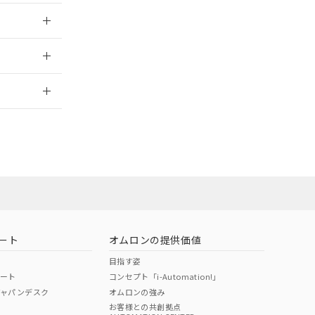
024/08/08
2026/7/29
ート
オムロンの提供価値
目指す姿
ポート
コンセプト「i-Automation!」
ジャパンデスク
オムロンの強み
お客様との共創拠点