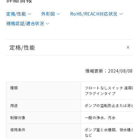
定格/性能
外形図
RoHS/REACH対応状況
規格認証/適合状況
定格/性能
情報更新：2024/08/08
種類
フロートなしスイッチ 遠距離配
プラグインタイプ
用途
ポンプの空転防止または渇水警
制御対象
一般の浄水、汚水
使用条件
ポンプ室と水槽間、受水槽と給
など