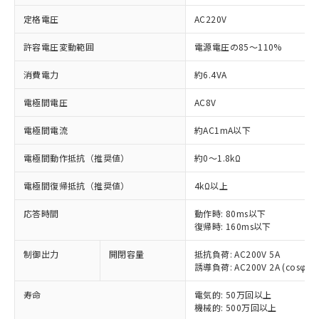
定格電圧
AC220V
許容電圧変動範囲
電源電圧の85～110%
消費電力
約6.4VA
※1 対応状況
電極間電圧
AC8V
対応済み：EU RoHS指令（10物質）の
電極間電流
約AC1mA以下
非含有に対応した製品が提供可能な商品で
す。
電極間動作抵抗（推奨値）
約0～1.8kΩ
対応予定：EU RoHS指令（10物質）の非含
ご利用条件
有に対応した製品に切り替える予定のある
電極間復帰抵抗（推奨値）
4kΩ以上
商品です。
対応予定なし：EU RoHS指令（10物質）の
応答時間
動作時: 80ms以下
以下の条件をお読みいただき、同意のうえ
復帰時: 160ms以下
非含有に非対応の商品で、対応品を出す予
ご利用ください。
定はありません。
制御出力
開閉容量
抵抗負荷: AC200V 5A
調査・確認中：EU RoHS指令（10物質）の
本サービスは、当社制御機器事業取扱
誘導負荷: AC200V 2A (cosφ=0.
※1 中国RoHS○×表
非含有の対応状況を調査中または確認中の
商品の当社在庫状況および標準価格
商品です。
(税抜)を提供させていただくもので
寿命
電気的: 50万回以上
「○」：最大均質材料含有率が中国RoHSの
非該当品：ライセンス料など無形物で、有
機械的: 500万回以上
す。
基準値以下であることを示します。
害物質有無と関係のない商品です。