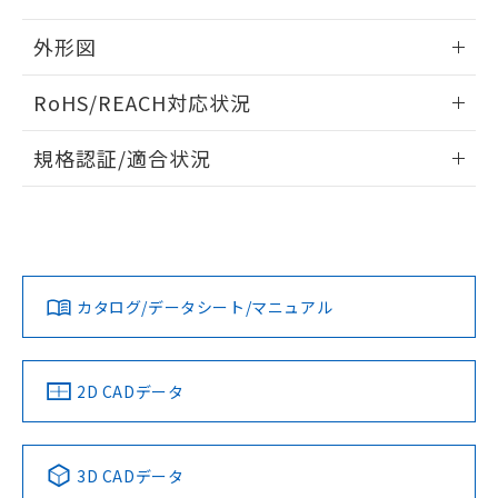
メンバーズにご登録されている必要が
「－」：未確認です。当社販売部門へお問
あります。
い合わせください。
外形図
お客様が当ウェブサイト上で当社にご
※3 非含有証明書ダウンロード
登録された部品リストについて、当社
情報更新：2024/08/08
および当社の共同利用者が、当社の製
RoHS/REACH対応状況
下記の非含有証明書をダウンロードするこ
品・サービスに関するお客様との取
とができます。
合意する
キャンセル
引・商談に必要な範囲で利用すること
情報更新：2026/7/29
規格認証/適合状況
をご了承ください。
EU RoHS指令（10物質）の非含有証明書
※当社の共同利用者とは、
"個人情報
EU RoHS
注意事項・凡例
51物質の非含有証明書（当社基準）
UL認証
CSA認証
CEマーキング
の共同利用に関して"
の「1.共同利
※本証明書は発行日時点で非含有を証明す
用者の範囲」に記載されている法人を
るもので、過去に遡って非含有を証明する
No
No
No
指します。
対応状況
対応予定月
※1
※2
ものではありません。
また、RoHS指令のフタル酸エステル類４
カタログ/データシート/マニュアル
対応済み
物質の対応では、対応完了までの期間は出
荷製品に未対応品が混在することから備考
LR型式承認
DNV型式承認
BV型式承認
KR型式承
（イギリス
（ノルウェー
（フランス
（韓国
欄に対応日を記載しておりました。
船舶規格）
船舶規格）
船舶規格）
船舶規格
中国 RoHS
注意事項・凡例
既に当社にて対応品への在庫切替を完了
2D CADデータ
していることから、特段のことがない限
No
No
No
No
り、2022年1月12日より割愛しておりま
す。
中国 RoHS表
※1 ※2
3D CADデータ