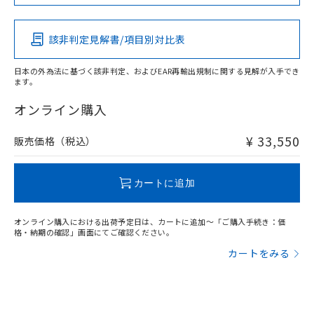
この製品の規格認証/適合状況ページへ
Pb
Hg
Cd
Cr(VI)
その他の認証はこちらのページからご検索ください
該非判定見解書/項目別対比表
X
O
O
O
日本の外為法に基づく該非判定、およびEAR再輸出規制に関する見解が入手でき
ます。
"対応済み"や非含有の記載がされた商品であっても、流通
在庫等で未対応品が混在する可能性があります。
オンライン購入
非含有品が必要な際は、弊社営業部門もしくは販売店へお
問い合わせください。
¥ 33,550
販売価格（税込）
この製品のRoHS/REACH対応状況ページへ
カートに追加
オンライン購入における出荷予定日は、カートに追加～「ご購入手続き：価
格・納期の確認」画面にてご確認ください。
カートをみる