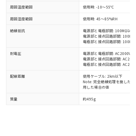
当社制御機器事業取扱商品の中には、
「×」：最大均質材料含有率が中国RoHSの
仕入先様の事情により、非含有部品として
周囲温度範囲
使用時: -10～55℃
本サービスの対象外となる商品もある
基準値を超えていることを示します。
いたものが、含有品と判明した場合などや
当社は、これら貴社製品のうち、外国
ことをご了承ください。
「－」：未確認です。当社販売部門へお問
むを得ず変更することがあります。
周囲湿度範囲
使用時: 45～85%RH
為替および外国貿易法に定める商品
在庫状況および標準価格照会結果は、
い合わせください。
（以下｢規制貨物等」という）を輸出
記載している更新日時点での社内デー
絶縁抵抗
電源部と電極部間: 100MΩ以上 
*EU RoHS指令（10物質）：
または国外への提供する場合は、日本
記
タに基づき作成されるものであり、閲
説明
鉛(Pb) 1000ppm以下、 水銀(Hg) 1000ppm以下、 カド
電源部と接点回路部間: 100MΩ以
*中国RoHS10物質の基準値 (GB/T26572)：
国政府の輸出許可(または役務取引許
号
覧された時点での実際の在庫および標
ミウム(Cd) 100ppm以下、
Pb(鉛) :1000ppm、 Hg(水銀) : 1000ppm、 Cd(カドミウ
電極部と接点回路部間: 100MΩ以
可)を取得するなどの必要な手続きを
六価クロム(Cr(Ⅵ)) 1000ppm以下、ポリ臭化ビフェニル
ム) : 100ppm、
準価格とは異なる場合があることをご
類(PBB) 1000ppm以下、ポリ臭化ジフェニルエーテル類
Cr(Ⅵ)(六価クロム) : 1000ppm、 PBBs(ポリ臭化ビフェ
とります。
了承ください。
耐電圧
電源部と電極部間: AC2000V 50/
(PBDE) 1000ppm以下、フタル酸ビス(2-エチルヘキシ
○
一定数以上の在庫あり
ニル類) : 1000ppm、 PBDEs(ポリ臭化ジフェニルエーテ
当社は規制貨物を破棄する場合は、完
ル) (DEHP)(別名：DOP) 1000ppm以下、フタル酸ブチ
電源部と接点回路部間: AC2000V 
正式な納期状況および標準価格はお客
ル類) : 1000ppm、
ルベンジル（BBP） 1000ppm以下、フタル酸ジブチル
全に破砕するなど、違法に輸出されな
DBP(フタル酸ジブチル) : 1000ppm、 DIBP(フタル酸ジ
電極部と接点回路部間: AC2000V 
様のお取引先、またはお客様担当のオ
（DBP） 1000ppm以下、フタル酸ジイソブチル
イソブチル) : 1000ppm、 BBP(フタル酸ブチルベンジ
△
一定数には満たないが在庫あり
いよう必要な手段を講じます。
ムロン制御機器販売店・当社販売員に
(DIBP) 1000ppm以下
ル) : 1000ppm、
配線距離
使用ケーブル: 2km以下
当社は貴社製品を、核兵器、ミサイ
但し、RoHS指令で産業用監視および制御機器に対する
DEHP(フタル酸ビス(2-エチルヘキシル)) : 1000ppm
ご相談ください。
適用除外項目は除く。
Note: 完全絶縁処理を施した、60
ル、化学兵器、生物兵器またはその他
－
在庫なし(最新の在庫状況につ
オムロン制御機器販売店や当社販売拠
フタル酸エステル類の４物質については閾値を超える意
用した場合の値
武器並びにこれらの製造装置等に一切
いては、お客様のお取引先、ま
図的な使用がないことを確認しています。
点は「
販売ネットワーク
」をご確認
※2 環境保護使用期限
使用いたしません。
たはお客様担当のオムロン制御
ください。
質量
約495g
当社は、貴社製品を第三者に販売する
機器販売店・当社販売員にご確
在庫状況および標準価格結果を当社の
※2 対応予定月
「ｅ」：有害物質（10物質）のすべてが基
場合は、上記1、2および3の内容を当
認ください)
事前の承諾なく第三者に漏洩または開
準値以下であることを示します。
該第三者に通知します。また当社は、
示しないようお願いします。
部品在庫の切り替え状況などにより、予定
「10」：通常の使用状況下において有害物
販売先および販売に係わる関係者が違
マイパーツ機能（部品リスト作成サー
空
受注生産機種、また在庫状況の
月が前後することがあります。
質が外部に漏えいし、環境に深刻な影響を
法に輸出するおそれがある場合は、取
ビス）をご利用いただくには、I-Web
白
情報を公開していない機種
及ぼさない年数を意味します。
り引きをいたしません。