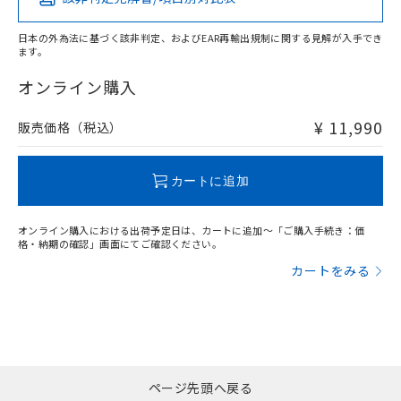
当社は貴社製品を、核兵器、ミサイ
X
O
O
O
DEHP(フタル酸ビス(2-エチルヘキシル)) : 1000ppm
ご相談ください。
適用除外項目は除く。
ル、化学兵器、生物兵器またはその他
－
在庫なし(最新の在庫状況につ
オムロン制御機器販売店や当社販売拠
フタル酸エステル類の４物質については閾値を超える意
武器並びにこれらの製造装置等に一切
日本の外為法に基づく該非判定、およびEAR再輸出規制に関する見解が入手でき
いては、お客様のお取引先、ま
図的な使用がないことを確認しています。
点は「
販売ネットワーク
」をご確認
ます。
※2 環境保護使用期限
使用いたしません。
たはお客様担当のオムロン制御
ください。
"対応済み"や非含有の記載がされた商品であっても、流通
当社は、貴社製品を第三者に販売する
機器販売店・当社販売員にご確
在庫状況および標準価格結果を当社の
在庫等で未対応品が混在する可能性があります。
オンライン購入
※2 対応予定月
「ｅ」：有害物質（10物質）のすべてが基
場合は、上記1、2および3の内容を当
認ください)
事前の承諾なく第三者に漏洩または開
非含有品が必要な際は、弊社営業部門もしくは販売店へお
準値以下であることを示します。
該第三者に通知します。また当社は、
示しないようお願いします。
問い合わせください。
¥ 11,990
販売価格（税込）
部品在庫の切り替え状況などにより、予定
「10」：通常の使用状況下において有害物
販売先および販売に係わる関係者が違
マイパーツ機能（部品リスト作成サー
空
受注生産機種、また在庫状況の
月が前後することがあります。
質が外部に漏えいし、環境に深刻な影響を
法に輸出するおそれがある場合は、取
ビス）をご利用いただくには、I-Web
白
情報を公開していない機種
及ぼさない年数を意味します。
この製品のRoHS/REACH対応状況ページへ
り引きをいたしません。
メンバーズにご登録されている必要が
カートに追加
「－」：未確認です。当社販売部門へお問
あります。
い合わせください。
お客様が当ウェブサイト上で当社にご
※3 非含有証明書ダウンロード
登録された部品リストについて、当社
オンライン購入における出荷予定日は、カートに追加～「ご購入手続き：価
格・納期の確認」画面にてご確認ください。
および当社の共同利用者が、当社の製
下記の非含有証明書をダウンロードするこ
品・サービスに関するお客様との取
カートをみる
とができます。
合意する
キャンセル
引・商談に必要な範囲で利用すること
をご了承ください。
EU RoHS指令（10物質）の非含有証明書
※当社の共同利用者とは、
"個人情報
51物質の非含有証明書（当社基準）
の共同利用に関して"
の「1.共同利
※本証明書は発行日時点で非含有を証明す
用者の範囲」に記載されている法人を
るもので、過去に遡って非含有を証明する
指します。
ページ先頭へ戻る
ものではありません。