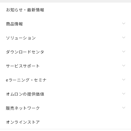
また、RoHS指令のフタル酸エステル類４
お知らせ・最新情報
物質の対応では、対応完了までの期間は出
荷製品に未対応品が混在することから備考
欄に対応日を記載しておりました。
商品情報
既に当社にて対応品への在庫切替を完了
していることから、特段のことがない限
ソリューション
り、2022年1月12日より割愛しておりま
す。
ダウンロードセンタ
サービスサポート
eラーニング・セミナ
オムロンの提供価値
販売ネットワーク
オンラインストア