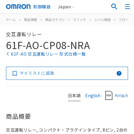
制御機器
Japan
ホーム
>
商品情報
>
商品カテゴリ
>
スイッチ
>
レベル機器
>
フロート
交互運転リレー
61F-AO-CP08-NRA
61F-AO 交互運転リレー 形式仕様一覧
マイリストに追加
日本語
English
PDF出力
商品概要
交互運転リレー, コンパクト・プラグインタイプ, 8ピン, 2台の