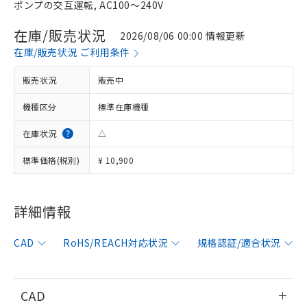
ポンプの交互運転, AC100～240V
在庫/販売状況
2026/08/06 00:00 情報更新
在庫/販売状況 ご利用条件
販売状況
販売中
機種区分
標準在庫機種
在庫状況
△
標準価格(税別)
¥ 10,900
詳細情報
※1 対応状況
CAD
RoHS/REACH対応状況
規格認証/適合状況
対応済み：EU RoHS指令（10物質）の
非含有に対応した製品が提供可能な商品で
す。
CAD
対応予定：EU RoHS指令（10物質）の非含