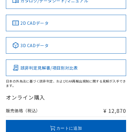
カタログ/データシート/マニュアル
対応済み
をご了承ください。
ソフトウェアの使用条件
EU RoHS指令（10物質）の非含有証明書
※当社の共同利用者とは、
"個人情報
LR型式承認
DNV型式承認
BV型式承認
KR型式承
51物質の非含有証明書（当社基準）
（イギリス
（ノルウェー
（フランス
（韓国
の共同利用に関して"
の「1.共同利
※本証明書は発行日時点で非含有を証明す
船舶規格）
船舶規格）
船舶規格）
船舶規格
用者の範囲」に記載されている法人を
中国 RoHS
注意事項・凡例
2D CADデータ
るもので、過去に遡って非含有を証明する
指します。
ものではありません。
No
No
No
No
また、RoHS指令のフタル酸エステル類４
中国 RoHS表
※1 ※2
物質の対応では、対応完了までの期間は出
3D CADデータ
荷製品に未対応品が混在することから備考
この製品の規格認証/適合状況ページへ
Pb
Hg
Cd
Cr(VI)
欄に対応日を記載しておりました。
その他の認証はこちらのページからご検索ください
既に当社にて対応品への在庫切替を完了
該非判定見解書/項目別対比表
していることから、特段のことがない限
X
O
O
O
り、2022年1月12日より割愛しておりま
す。
日本の外為法に基づく該非判定、およびEAR再輸出規制に関する見解が入手でき
ます。
"対応済み"や非含有の記載がされた商品であっても、流通
在庫等で未対応品が混在する可能性があります。
オンライン購入
非含有品が必要な際は、弊社営業部門もしくは販売店へお
問い合わせください。
¥ 12,870
販売価格（税込）
この製品のRoHS/REACH対応状況ページへ
カートに追加