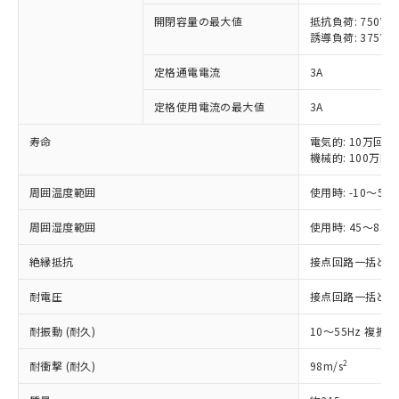
開閉容量の最大値
抵抗負荷: 750VA
対応済み：EU RoHS指令（10物質）の
誘導負荷: 375VA
非含有に対応した製品が提供可能な商品で
す。
定格通電電流
3A
対応予定：EU RoHS指令（10物質）の非含
ご利用条件
有に対応した製品に切り替える予定のある
定格使用電流の最大値
3A
商品です。
寿命
電気的: 10万回以
対応予定なし：EU RoHS指令（10物質）の
以下の条件をお読みいただき、同意のうえ
機械的: 100万回
非含有に非対応の商品で、対応品を出す予
ご利用ください。
定はありません。
周囲温度範囲
使用時: -10～55
調査・確認中：EU RoHS指令（10物質）の
本サービスは、当社制御機器事業取扱
※1 中国RoHS○×表
非含有の対応状況を調査中または確認中の
商品の当社在庫状況および標準価格
周囲湿度範囲
使用時: 45～85%
商品です。
(税抜)を提供させていただくもので
「○」：最大均質材料含有率が中国RoHSの
非該当品：ライセンス料など無形物で、有
絶縁抵抗
接点回路一括と電源回
す。
基準値以下であることを示します。
害物質有無と関係のない商品です。
当社制御機器事業取扱商品の中には、
「×」：最大均質材料含有率が中国RoHSの
仕入先様の事情により、非含有部品として
耐電圧
接点回路一括と電源回路
本サービスの対象外となる商品もある
基準値を超えていることを示します。
いたものが、含有品と判明した場合などや
当社は、これら貴社製品のうち、外国
ことをご了承ください。
「－」：未確認です。当社販売部門へお問
むを得ず変更することがあります。
耐振動 (耐久)
10～55Hz 複振幅
為替および外国貿易法に定める商品
在庫状況および標準価格照会結果は、
い合わせください。
（以下｢規制貨物等」という）を輸出
記載している更新日時点での社内デー
2
耐衝撃 (耐久)
98m/s
*EU RoHS指令（10物質）：
または国外への提供する場合は、日本
記
タに基づき作成されるものであり、閲
説明
鉛(Pb) 1000ppm以下、 水銀(Hg) 1000ppm以下、 カド
*中国RoHS10物質の基準値 (GB/T26572)：
国政府の輸出許可(または役務取引許
号
覧された時点での実際の在庫および標
ミウム(Cd) 100ppm以下、
Pb(鉛) :1000ppm、 Hg(水銀) : 1000ppm、 Cd(カドミウ