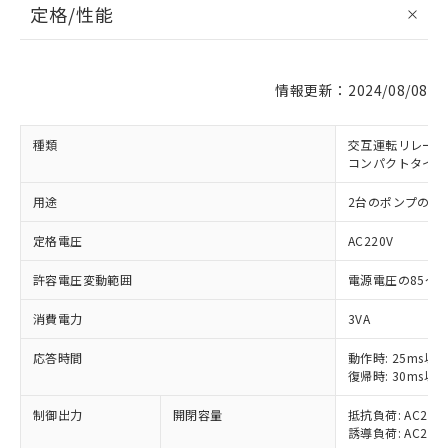
定格/性能
情報更新：2024/08/08
種類
交互運転リレー
コンパクトタイプ
用途
2台のポンプの交
定格電圧
AC220V
許容電圧変動範囲
電源電圧の85～1
消費電力
3VA
応答時間
動作時: 25ms以
復帰時: 30ms以
制御出力
開閉容量
抵抗負荷: AC250V
誘導負荷: AC250V
※1 対応状況