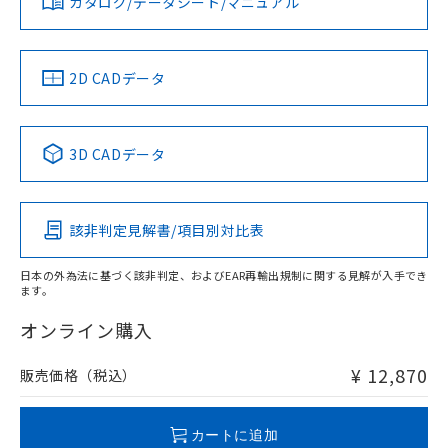
カタログ/データシート/マニュアル
対応済み
をご了承ください。
ソフトウェアの使用条件
EU RoHS指令（10物質）の非含有証明書
※当社の共同利用者とは、
"個人情報
LR型式承認
DNV型式承認
BV型式承認
KR型式承
51物質の非含有証明書（当社基準）
（イギリス
（ノルウェー
（フランス
（韓国
の共同利用に関して"
の「1.共同利
※本証明書は発行日時点で非含有を証明す
船舶規格）
船舶規格）
船舶規格）
船舶規格
用者の範囲」に記載されている法人を
中国 RoHS
注意事項・凡例
2D CADデータ
るもので、過去に遡って非含有を証明する
指します。
ものではありません。
No
No
No
No
また、RoHS指令のフタル酸エステル類４
中国 RoHS表
※1 ※2
物質の対応では、対応完了までの期間は出
3D CADデータ
荷製品に未対応品が混在することから備考
この製品の規格認証/適合状況ページへ
Pb
Hg
Cd
Cr(VI)
欄に対応日を記載しておりました。
その他の認証はこちらのページからご検索ください
既に当社にて対応品への在庫切替を完了
該非判定見解書/項目別対比表
していることから、特段のことがない限
X
O
O
O
り、2022年1月12日より割愛しておりま
す。
日本の外為法に基づく該非判定、およびEAR再輸出規制に関する見解が入手でき
ます。
"対応済み"や非含有の記載がされた商品であっても、流通
在庫等で未対応品が混在する可能性があります。
オンライン購入
非含有品が必要な際は、弊社営業部門もしくは販売店へお
問い合わせください。
¥ 12,870
販売価格（税込）
この製品のRoHS/REACH対応状況ページへ
カートに追加