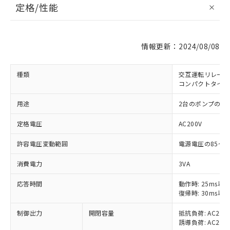
定格/性能
情報更新：2024/08/08
種類
交互運転リレー
コンパクトタイプ
用途
2台のポンプの交
定格電圧
AC200V
許容電圧変動範囲
電源電圧の85～1
消費電力
3VA
応答時間
動作時: 25ms以
復帰時: 30ms以
制御出力
開閉容量
抵抗負荷: AC250V
誘導負荷: AC250V
※1 対応状況