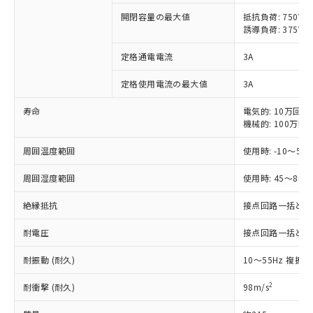
開閉容量の最大値
抵抗負荷: 750VA
対応済み：EU RoHS指令（10物質）の
誘導負荷: 375VA
非含有に対応した製品が提供可能な商品で
す。
定格通電電流
3A
対応予定：EU RoHS指令（10物質）の非含
ご利用条件
有に対応した製品に切り替える予定のある
定格使用電流の最大値
3A
商品です。
寿命
電気的: 10万回以
対応予定なし：EU RoHS指令（10物質）の
以下の条件をお読みいただき、同意のうえ
機械的: 100万回
非含有に非対応の商品で、対応品を出す予
ご利用ください。
定はありません。
周囲温度範囲
使用時: -10～55
調査・確認中：EU RoHS指令（10物質）の
本サービスは、当社制御機器事業取扱
※1 中国RoHS○×表
非含有の対応状況を調査中または確認中の
商品の当社在庫状況および標準価格
周囲湿度範囲
使用時: 45～85%
商品です。
(税抜)を提供させていただくもので
「○」：最大均質材料含有率が中国RoHSの
非該当品：ライセンス料など無形物で、有
絶縁抵抗
接点回路一括と電源回
す。
基準値以下であることを示します。
害物質有無と関係のない商品です。
当社制御機器事業取扱商品の中には、
「×」：最大均質材料含有率が中国RoHSの
仕入先様の事情により、非含有部品として
耐電圧
接点回路一括と電源回路
本サービスの対象外となる商品もある
基準値を超えていることを示します。
いたものが、含有品と判明した場合などや
当社は、これら貴社製品のうち、外国
ことをご了承ください。
「－」：未確認です。当社販売部門へお問
むを得ず変更することがあります。
耐振動 (耐久)
10～55Hz 複振幅
為替および外国貿易法に定める商品
在庫状況および標準価格照会結果は、
い合わせください。
（以下｢規制貨物等」という）を輸出
記載している更新日時点での社内デー
2
耐衝撃 (耐久)
98m/s
*EU RoHS指令（10物質）：
または国外への提供する場合は、日本
記
タに基づき作成されるものであり、閲
説明
鉛(Pb) 1000ppm以下、 水銀(Hg) 1000ppm以下、 カド
*中国RoHS10物質の基準値 (GB/T26572)：
国政府の輸出許可(または役務取引許
号
覧された時点での実際の在庫および標
ミウム(Cd) 100ppm以下、
Pb(鉛) :1000ppm、 Hg(水銀) : 1000ppm、 Cd(カドミウ