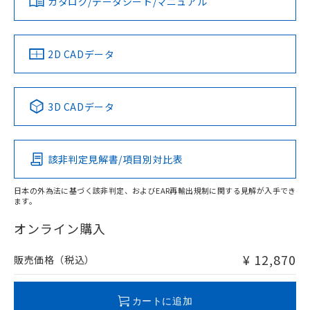
カタログ/データシート/マニュアル
対応済み
をご了承ください。
ソフトウェアの使用条件
EU RoHS指令（10物質）の非含有証明書
※当社の共同利用者とは、
"個人情報
LR型式承認
DNV型式承認
BV型式承認
KR型式承
51物質の非含有証明書（当社基準）
（イギリス
（ノルウェー
（フランス
（韓国
の共同利用に関して"
の「1.共同利
※本証明書は発行日時点で非含有を証明す
船舶規格）
船舶規格）
船舶規格）
船舶規格
用者の範囲」に記載されている法人を
中国 RoHS
注意事項・凡例
2D CADデータ
るもので、過去に遡って非含有を証明する
指します。
ものではありません。
No
No
No
No
また、RoHS指令のフタル酸エステル類４
中国 RoHS表
※1 ※2
物質の対応では、対応完了までの期間は出
3D CADデータ
荷製品に未対応品が混在することから備考
この製品の規格認証/適合状況ページへ
Pb
Hg
Cd
Cr(VI)
欄に対応日を記載しておりました。
その他の認証はこちらのページからご検索ください
既に当社にて対応品への在庫切替を完了
該非判定見解書/項目別対比表
していることから、特段のことがない限
X
O
O
O
り、2022年1月12日より割愛しておりま
す。
日本の外為法に基づく該非判定、およびEAR再輸出規制に関する見解が入手でき
ます。
"対応済み"や非含有の記載がされた商品であっても、流通
在庫等で未対応品が混在する可能性があります。
オンライン購入
非含有品が必要な際は、弊社営業部門もしくは販売店へお
問い合わせください。
¥ 12,870
販売価格（税込）
この製品のRoHS/REACH対応状況ページへ
カートに追加