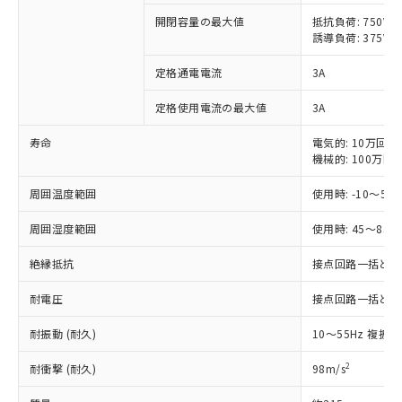
開閉容量の最大値
抵抗負荷: 750VA
対応済み：EU RoHS指令（10物質）の
誘導負荷: 375VA
非含有に対応した製品が提供可能な商品で
す。
定格通電電流
3A
対応予定：EU RoHS指令（10物質）の非含
ご利用条件
有に対応した製品に切り替える予定のある
定格使用電流の最大値
3A
商品です。
寿命
電気的: 10万回以
対応予定なし：EU RoHS指令（10物質）の
以下の条件をお読みいただき、同意のうえ
機械的: 100万回
非含有に非対応の商品で、対応品を出す予
ご利用ください。
定はありません。
周囲温度範囲
使用時: -10～55
調査・確認中：EU RoHS指令（10物質）の
本サービスは、当社制御機器事業取扱
※1 中国RoHS○×表
非含有の対応状況を調査中または確認中の
商品の当社在庫状況および標準価格
周囲湿度範囲
使用時: 45～85%
商品です。
(税抜)を提供させていただくもので
「○」：最大均質材料含有率が中国RoHSの
非該当品：ライセンス料など無形物で、有
絶縁抵抗
接点回路一括と電源回
す。
基準値以下であることを示します。
害物質有無と関係のない商品です。
当社制御機器事業取扱商品の中には、
「×」：最大均質材料含有率が中国RoHSの
仕入先様の事情により、非含有部品として
耐電圧
接点回路一括と電源回路
本サービスの対象外となる商品もある
基準値を超えていることを示します。
いたものが、含有品と判明した場合などや
当社は、これら貴社製品のうち、外国
ことをご了承ください。
「－」：未確認です。当社販売部門へお問
むを得ず変更することがあります。
耐振動 (耐久)
10～55Hz 複振幅
為替および外国貿易法に定める商品
在庫状況および標準価格照会結果は、
い合わせください。
（以下｢規制貨物等」という）を輸出
記載している更新日時点での社内デー
2
耐衝撃 (耐久)
98m/s
*EU RoHS指令（10物質）：
または国外への提供する場合は、日本
記
タに基づき作成されるものであり、閲
説明
鉛(Pb) 1000ppm以下、 水銀(Hg) 1000ppm以下、 カド
*中国RoHS10物質の基準値 (GB/T26572)：
国政府の輸出許可(または役務取引許
号
覧された時点での実際の在庫および標
ミウム(Cd) 100ppm以下、
Pb(鉛) :1000ppm、 Hg(水銀) : 1000ppm、 Cd(カドミウ