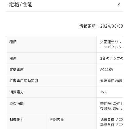
定格/性能
情報更新：2024/08/08
種類
交互運転リレー
コンパクトタイプ
用途
2台のポンプの交
定格電圧
AC110V
許容電圧変動範囲
電源電圧の85～1
消費電力
3VA
応答時間
動作時: 25ms以
復帰時: 30ms以
制御出力
開閉容量
抵抗負荷: AC250V
誘導負荷: AC250V
※1 対応状況