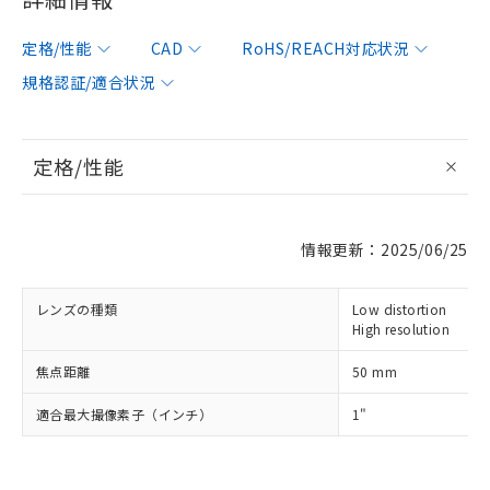
定格/性能
CAD
RoHS/REACH対応状況
規格認証/適合状況
※1 対応状況
対応済み：EU RoHS指令（10物質）の
定格/性能
非含有に対応した製品が提供可能な商品で
す。
対応予定：EU RoHS指令（10物質）の非含
ご利用条件
情報更新：2025/06/25
有に対応した製品に切り替える予定のある
商品です。
対応予定なし：EU RoHS指令（10物質）の
レンズの種類
Low distortion
以下の条件をお読みいただき、同意のうえ
非含有に非対応の商品で、対応品を出す予
High resolution
ご利用ください。
定はありません。
調査・確認中：EU RoHS指令（10物質）の
焦点距離
50 mm
本サービスは、当社制御機器事業取扱
※1 中国RoHS○×表
非含有の対応状況を調査中または確認中の
商品の当社在庫状況および標準価格
商品です。
適合最大撮像素子（インチ）
1"
(税抜)を提供させていただくもので
「○」：最大均質材料含有率が中国RoHSの
非該当品：ライセンス料など無形物で、有
す。
基準値以下であることを示します。
害物質有無と関係のない商品です。
当社制御機器事業取扱商品の中には、
「×」：最大均質材料含有率が中国RoHSの
仕入先様の事情により、非含有部品として