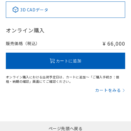
い合わせください。
お客様が当ウェブサイト上で当社にご
※3 非含有証明書ダウンロード
3D CADデータ
登録された部品リストについて、当社
および当社の共同利用者が、当社の製
下記の非含有証明書をダウンロードするこ
品・サービスに関するお客様との取
とができます。
合意する
キャンセル
オンライン購入
引・商談に必要な範囲で利用すること
をご了承ください。
EU RoHS指令（10物質）の非含有証明書
※当社の共同利用者とは、
"個人情報
¥ 66,000
販売価格（税込）
51物質の非含有証明書（当社基準）
の共同利用に関して"
の「1.共同利
※本証明書は発行日時点で非含有を証明す
用者の範囲」に記載されている法人を
るもので、過去に遡って非含有を証明する
指します。
カートに追加
ものではありません。
また、RoHS指令のフタル酸エステル類４
物質の対応では、対応完了までの期間は出
オンライン購入における出荷予定日は、カートに追加～「ご購入手続き：価
格・納期の確認」画面にてご確認ください。
荷製品に未対応品が混在することから備考
欄に対応日を記載しておりました。
カートをみる
既に当社にて対応品への在庫切替を完了
していることから、特段のことがない限
り、2022年1月12日より割愛しておりま
す。
ページ先頭へ戻る