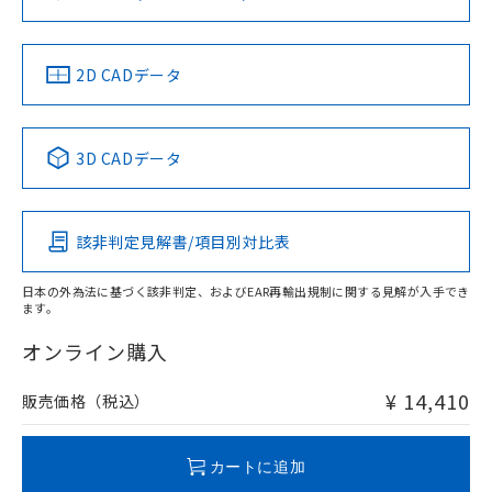
可)を取得するなどの必要な手続きを
六価クロム(Cr(Ⅵ)) 1000ppm以下、ポリ臭化ビフェニル
ム) : 100ppm、
準価格とは異なる場合があることをご
類(PBB) 1000ppm以下、ポリ臭化ジフェニルエーテル類
LR型式承認
DNV型式承認
BV型式承認
KR型式承
Cr(Ⅵ)(六価クロム) : 1000ppm、 PBBs(ポリ臭化ビフェ
とります。
了承ください。
(PBDE) 1000ppm以下、フタル酸ビス(2-エチルヘキシ
○
一定数以上の在庫あり
ニル類) : 1000ppm、 PBDEs(ポリ臭化ジフェニルエーテ
（イギリス
（ノルウェー
（フランス
（韓国
当社は規制貨物を破棄する場合は、完
ル) (DEHP)(別名：DOP) 1000ppm以下、フタル酸ブチ
正式な納期状況および標準価格はお客
ル類) : 1000ppm、
船舶規格）
船舶規格）
船舶規格）
船舶規格
ルベンジル（BBP） 1000ppm以下、フタル酸ジブチル
2D CADデータ
全に破砕するなど、違法に輸出されな
DBP(フタル酸ジブチル) : 1000ppm、 DIBP(フタル酸ジ
様のお取引先、またはお客様担当のオ
（DBP） 1000ppm以下、フタル酸ジイソブチル
イソブチル) : 1000ppm、 BBP(フタル酸ブチルベンジ
△
一定数には満たないが在庫あり
いよう必要な手段を講じます。
ムロン制御機器販売店・当社販売員に
(DIBP) 1000ppm以下
No
No
No
No
ル) : 1000ppm、
当社は貴社製品を、核兵器、ミサイ
但し、RoHS指令で産業用監視および制御機器に対する
DEHP(フタル酸ビス(2-エチルヘキシル)) : 1000ppm
ご相談ください。
適用除外項目は除く。
ル、化学兵器、生物兵器またはその他
－
在庫なし(最新の在庫状況につ
オムロン制御機器販売店や当社販売拠
フタル酸エステル類の４物質については閾値を超える意
3D CADデータ
武器並びにこれらの製造装置等に一切
いては、お客様のお取引先、ま
図的な使用がないことを確認しています。
点は「
販売ネットワーク
」をご確認
この製品の規格認証/適合状況ページへ
※2 環境保護使用期限
使用いたしません。
たはお客様担当のオムロン制御
ください。
その他の認証はこちらのページからご検索ください
当社は、貴社製品を第三者に販売する
機器販売店・当社販売員にご確
在庫状況および標準価格結果を当社の
※2 対応予定月
「ｅ」：有害物質（10物質）のすべてが基
場合は、上記1、2および3の内容を当
認ください)
該非判定見解書/項目別対比表
事前の承諾なく第三者に漏洩または開
準値以下であることを示します。
該第三者に通知します。また当社は、
示しないようお願いします。
部品在庫の切り替え状況などにより、予定
「10」：通常の使用状況下において有害物
販売先および販売に係わる関係者が違
マイパーツ機能（部品リスト作成サー
日本の外為法に基づく該非判定、およびEAR再輸出規制に関する見解が入手でき
空
受注生産機種、また在庫状況の
月が前後することがあります。
質が外部に漏えいし、環境に深刻な影響を
法に輸出するおそれがある場合は、取
ます。
ビス）をご利用いただくには、I-Web
白
情報を公開していない機種
及ぼさない年数を意味します。
り引きをいたしません。
メンバーズにご登録されている必要が
オンライン購入
「－」：未確認です。当社販売部門へお問
あります。
い合わせください。
お客様が当ウェブサイト上で当社にご
※3 非含有証明書ダウンロード
¥ 14,410
販売価格（税込）
登録された部品リストについて、当社
および当社の共同利用者が、当社の製
下記の非含有証明書をダウンロードするこ
品・サービスに関するお客様との取
とができます。
カートに追加
合意する
キャンセル
引・商談に必要な範囲で利用すること