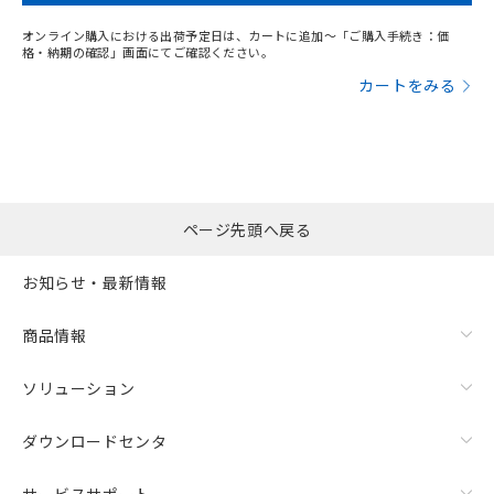
をご了承ください。
EU RoHS指令（10物質）の非含有証明書
※当社の共同利用者とは、
"個人情報
オンライン購入における出荷予定日は、カートに追加～「ご購入手続き：価
51物質の非含有証明書（当社基準）
の共同利用に関して"
の「1.共同利
格・納期の確認」画面にてご確認ください。
※本証明書は発行日時点で非含有を証明す
用者の範囲」に記載されている法人を
カートをみる
るもので、過去に遡って非含有を証明する
指します。
ものではありません。
また、RoHS指令のフタル酸エステル類４
物質の対応では、対応完了までの期間は出
荷製品に未対応品が混在することから備考
欄に対応日を記載しておりました。
既に当社にて対応品への在庫切替を完了
ページ先頭へ戻る
していることから、特段のことがない限
り、2022年1月12日より割愛しておりま
お知らせ・最新情報
す。
商品情報
ソリューション
ダウンロードセンタ
サービスサポート