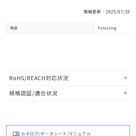
対応済み：EU RoHS指令（10物質）の
情報更新：2025/07/18
非含有に対応した製品が提供可能な商品で
す。
用途
Polarizing
対応予定：EU RoHS指令（10物質）の非含
ご利用条件
有に対応した製品に切り替える予定のある
商品です。
対応予定なし：EU RoHS指令（10物質）の
以下の条件をお読みいただき、同意のうえ
非含有に非対応の商品で、対応品を出す予
ご利用ください。
定はありません。
調査・確認中：EU RoHS指令（10物質）の
本サービスは、当社制御機器事業取扱
※1 中国RoHS○×表
非含有の対応状況を調査中または確認中の
商品の当社在庫状況および標準価格
RoHS/REACH対応状況
商品です。
(税抜)を提供させていただくもので
「○」：最大均質材料含有率が中国RoHSの
非該当品：ライセンス料など無形物で、有
情報更新：2026/7/29
す。
基準値以下であることを示します。
規格認証/適合状況
害物質有無と関係のない商品です。
当社制御機器事業取扱商品の中には、
「×」：最大均質材料含有率が中国RoHSの
仕入先様の事情により、非含有部品として
本サービスの対象外となる商品もある
3Z4S-LE SV-PLA270のRoHS対応状況については、営業部門
基準値を超えていることを示します。
いたものが、含有品と判明した場合などや
当社は、これら貴社製品のうち、外国
UL認証
CSA認証
CEマーキング
ことをご了承ください。
もしくは販売店にお問い合わせください。
「－」：未確認です。当社販売部門へお問
むを得ず変更することがあります。
為替および外国貿易法に定める商品
在庫状況および標準価格照会結果は、
い合わせください。
（以下｢規制貨物等」という）を輸出
No
No
N/A
記載している更新日時点での社内デー
*EU RoHS指令（10物質）：
この製品のRoHS/REACH対応状況ページへ
または国外への提供する場合は、日本
記
タに基づき作成されるものであり、閲
説明
鉛(Pb) 1000ppm以下、 水銀(Hg) 1000ppm以下、 カド
*中国RoHS10物質の基準値 (GB/T26572)：
国政府の輸出許可(または役務取引許
号
覧された時点での実際の在庫および標
カタログ/データシート/マニュアル
ミウム(Cd) 100ppm以下、
Pb(鉛) :1000ppm、 Hg(水銀) : 1000ppm、 Cd(カドミウ