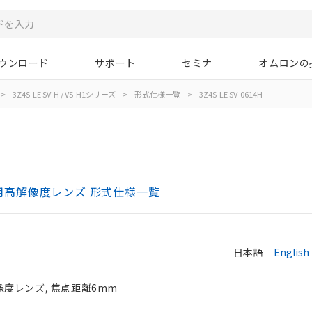
ウンロード
サポート
セミナ
オムロンの
>
3Z4S-LE SV-H / VS-H1シリーズ
>
形式仕様一覧
>
3Z4S-LE SV-0614H
カメラ用高解像度レンズ 形式仕様一覧
日本語
English
度レンズ, 焦点距離6mm