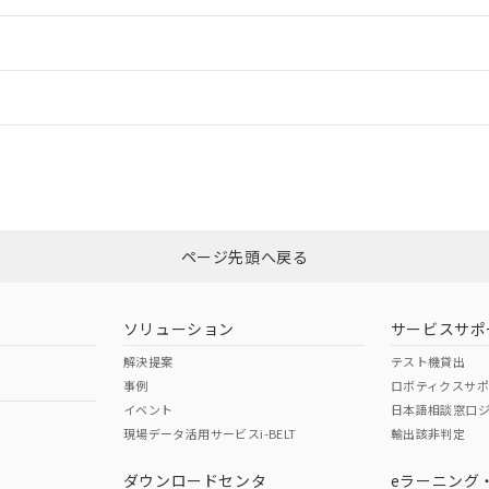
明書（当社基準）
情報更新
日時点で非含有を証明するもので、過去に遡って非含有を証明するも
令のフタル酸エステル類４物質の対応では、対応完了までの期間は出
ードすることができます。
備考欄に対応日を記載しておりました。
情報更新：
品への在庫切替を完了していることから、特段のことがない限り、20
す。
業部門もしくは販売店にお問い合わせください。
ついては、「カスタマーサポートセンタ お客様相談室」または貴社担当オム
ログイン/会員登録
この製品のRoHS/REACH対応
みください。
ページ先頭へ戻る
ソリューション
サービスサポ
解決提案
テスト機貸出
事例
ロボティクスサ
イベント
日本語相談窓口
現場データ活用サービスi-BELT
輸出該非判定
ダウンロードセンタ
eラーニング