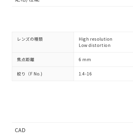
※1 中国RoHS
仕入先様の事情に
があります。
以下の条件をお読
「○」：最大均質
「×」：最大均質
本サービスは
当社は、これ
*EU RoHS指令（10物
「－」：未確認で
鉛(Pb) 1000ppm以下、
くものです。
う）を輸出ま
記
説明
六価クロム(Cr(Ⅵ)) 1
当社制御機器
などの必要な
フタル酸ビス(2-エチルヘ
レンズの種類
High resolution
号
*中国RoHS10物質の基準値 
ル（DBP） 1000ppm
在庫状況およ
当社は規制貨
Pb(鉛) :1000ppm、 Hg
Low distortion
但し、RoHS指令で産
のであり、閲
ます。
Cr(Ⅵ)(六価クロム) : 
フタル酸エステル類の４
○
一定数以
DBP(フタル酸ジブチル) :
い。
当社は貴社製
DEHP(フタル酸ビス(2-エ
焦点距離
6 mm
正式な納期状
置等に一切使
当社販売員に
※2 対応予定月
△
一定数に
当社は、貴社
オムロン制御
絞り（F No.)
1.4-16
また当社は、
※2 環境保護使
在庫状況およ
部品在庫の切り替
たしません。
－
在庫なし
す。
「ｅ」：有害物質
機器販売
マイパーツ機
「10」：通常の
ている必要が
味します。
空
受注生産
お客様が当ウ
※3 非含有証明
「－」：未確認で
白
が、当社の製
さい。
下記の非含有証明
※当社の共同
CAD
いる法人を指
EU RoHS指令（