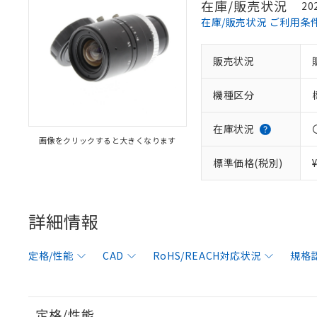
在庫/販売状況
20
在庫/販売状況 ご利用条
販売状況
機種区分
在庫状況
画像をクリックすると大きくなります
標準価格(税別)
詳細情報
※1 対応状況
対応済み：EU
定格/性能
CAD
RoHS/REACH対応状況
規格
対応予定：EU R
対応予定なし：EU
調査・確認中：EU
ご利用条件
定格/性能
非該当品：ライセ