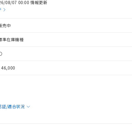
26/08/07 00:00 情報更新
件
販売中
標準在庫機種
〇
¥ 46,000
 RoHS指令（10物質）の非含有に対応した製品が提供可能な商品です
認証/適合状況
oHS指令（10物質）の非含有に対応した製品に切り替える予定のある
 RoHS指令（10物質）の非含有に非対応の商品で、対応品を出す予
 RoHS指令（10物質）の非含有の対応状況を調査中または確認中の
ンス料など無形物で、有害物質有無と関係のない商品です。