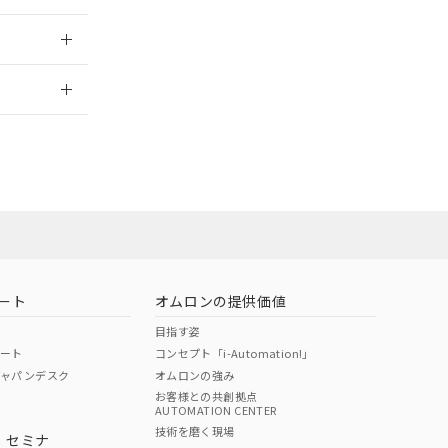
：2014/2/3
のではありません。
荷製品に未対応品が
2026/7/29
22年1月12日よ
ロン営業員ま
状況ページへ
お問い合わせ
ート
オムロンの提供価値
目指す姿
ポート
コンセプト「i-Automation!」
ジャパンデスク
オムロンの強み
お客様との共創拠点
AUTOMATION CENTER
技術を磨く現場
・セミナ