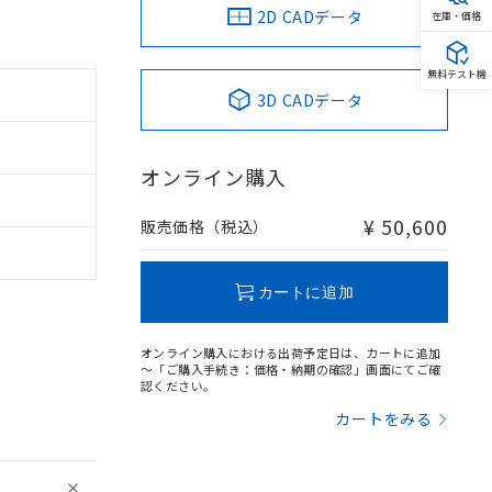
2D CADデータ
在庫・価格
無料テスト機
3D CADデータ
オンライン購入
¥ 50,600
販売価格（税込）
カートに追加
オンライン購入における出荷予定日は、カートに追加
～「ご購入手続き：価格・納期の確認」画面にてご確
認ください。
。
商品です。
カートをみる
定はありません。
商品です。