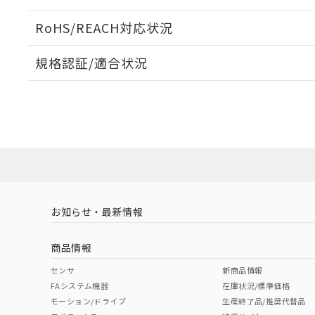
51物質の非含有証
※本証明書は発行
RoHS/REACH対応状況
また、RoHS指
ログイン/会員登録いただくと、CADデータをダウンロ
混在することから
規格認証/適合状況
既に当社にて対応
り割愛しておりま
3Z4S-LE SV-0614HのRoHS対応状況については、営
3Z4S-LE SV-0614Hについての規格認証/適合状況に
たは販売店にお問い合わせください。
ダウンロードデータをご利用いただく前に、以下を必ずお読
ソフトウェアの使用条件
お知らせ・最新情報
商品情報
センサ
新商品情報
FAシステム機器
在庫状況/標準価格
モーション/ドライブ
生産終了品/推奨代替品