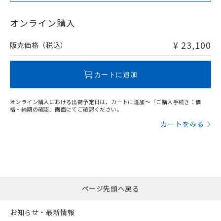
※3 非含有証明書ダウンロード
登録された部品リストについて、当社
および当社の共同利用者が、当社の製
下記の非含有証明書をダウンロードするこ
オンライン購入
品・サービスに関するお客様との取
とができます。
合意する
キャンセル
引・商談に必要な範囲で利用すること
¥ 23,100
販売価格（税込）
をご了承ください。
EU RoHS指令（10物質）の非含有証明書
※当社の共同利用者とは、
"個人情報
51物質の非含有証明書（当社基準）
の共同利用に関して"
の「1.共同利
※本証明書は発行日時点で非含有を証明す
カートに追加
用者の範囲」に記載されている法人を
るもので、過去に遡って非含有を証明する
指します。
ものではありません。
オンライン購入における出荷予定日は、カートに追加～「ご購入手続き：価
また、RoHS指令のフタル酸エステル類４
格・納期の確認」画面にてご確認ください。
物質の対応では、対応完了までの期間は出
カートをみる
荷製品に未対応品が混在することから備考
欄に対応日を記載しておりました。
既に当社にて対応品への在庫切替を完了
していることから、特段のことがない限
り、2022年1月12日より割愛しておりま
す。
ページ先頭へ戻る
お知らせ・最新情報