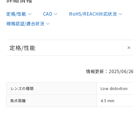
定格/性能
CAD
RoHS/REACH対応状況
※1 対応状況
規格認証/適合状況
対応済み：EU RoHS指令（10物質）の
非含有に対応した製品が提供可能な商品で
定格/性能
す。
対応予定：EU RoHS指令（10物質）の非含
ご利用条件
有に対応した製品に切り替える予定のある
商品です。
情報更新：2025/06/26
対応予定なし：EU RoHS指令（10物質）の
以下の条件をお読みいただき、同意のうえ
非含有に非対応の商品で、対応品を出す予
ご利用ください。
レンズの種類
Low distortion
定はありません。
調査・確認中：EU RoHS指令（10物質）の
本サービスは、当社制御機器事業取扱
焦点距離
4.5 mm
※1 中国RoHS○×表
非含有の対応状況を調査中または確認中の
商品の当社在庫状況および標準価格
商品です。
(税抜)を提供させていただくもので
「○」：最大均質材料含有率が中国RoHSの
非該当品：ライセンス料など無形物で、有
す。
基準値以下であることを示します。
害物質有無と関係のない商品です。
当社制御機器事業取扱商品の中には、
「×」：最大均質材料含有率が中国RoHSの
仕入先様の事情により、非含有部品として
本サービスの対象外となる商品もある
基準値を超えていることを示します。
いたものが、含有品と判明した場合などや
当社は、これら貴社製品のうち、外国
ことをご了承ください。