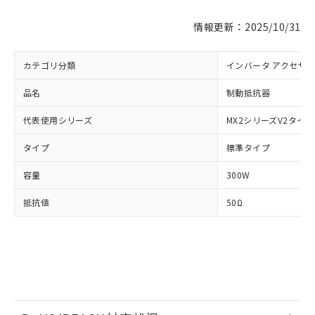
情報更新：2025/10/31
※1 対応状況
カテゴリ分類
インバータ アクセサ
対応済み：EU RoHS指令（10物質）の
品名
制動抵抗器
非含有に対応した製品が提供可能な商品で
す。
代表使用シリーズ
MX2シリーズV2タイプ
対応予定：EU RoHS指令（10物質）の非含
ご利用条件
タイプ
標準タイプ
有に対応した製品に切り替える予定のある
商品です。
容量
300W
対応予定なし：EU RoHS指令（10物質）の
以下の条件をお読みいただき、同意のうえ
非含有に非対応の商品で、対応品を出す予
抵抗値
50Ω
ご利用ください。
定はありません。
調査・確認中：EU RoHS指令（10物質）の
本サービスは、当社制御機器事業取扱
※1 中国RoHS○×表
非含有の対応状況を調査中または確認中の
商品の当社在庫状況および標準価格
商品です。
(税抜)を提供させていただくもので
「○」：最大均質材料含有率が中国RoHSの
非該当品：ライセンス料など無形物で、有
す。
基準値以下であることを示します。
害物質有無と関係のない商品です。
当社制御機器事業取扱商品の中には、
「×」：最大均質材料含有率が中国RoHSの
仕入先様の事情により、非含有部品として
本サービスの対象外となる商品もある
基準値を超えていることを示します。
いたものが、含有品と判明した場合などや
当社は、これら貴社製品のうち、外国