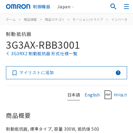
制御機器
Japan
ホーム
>
商品情報
>
商品カテゴリ
>
モーション/ドライブ
>
インバータ
>
制動抵抗器
3G3AX-RBB3001
3G3RX2 制動抵抗器 形式仕様一覧
マイリストに追加
日本語
English
PDF出力
商品概要
制動抵抗器, 標準タイプ, 容量 300W, 抵抗値 50Ω