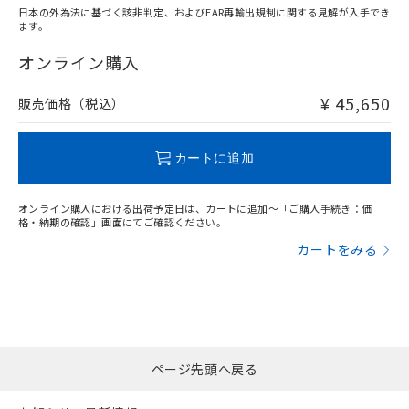
※3 非含有証明書ダウンロード
日本の外為法に基づく該非判定、およびEAR再輸出規制に関する見解が入手でき
登録された部品リストについて、当社
ます。
および当社の共同利用者が、当社の製
"対応済み"や非含有の記載がされた商品であっても、流通
下記の非含有証明書をダウンロードするこ
品・サービスに関するお客様との取
在庫等で未対応品が混在する可能性があります。
オンライン購入
とができます。
合意する
キャンセル
引・商談に必要な範囲で利用すること
非含有品が必要な際は、弊社営業部門もしくは販売店へお
をご了承ください。
問い合わせください。
¥ 45,650
販売価格（税込）
EU RoHS指令（10物質）の非含有証明書
※当社の共同利用者とは、
"個人情報
51物質の非含有証明書（当社基準）
の共同利用に関して"
の「1.共同利
※本証明書は発行日時点で非含有を証明す
この製品のRoHS/REACH対応状況ページへ
用者の範囲」に記載されている法人を
カートに追加
るもので、過去に遡って非含有を証明する
指します。
ものではありません。
また、RoHS指令のフタル酸エステル類４
オンライン購入における出荷予定日は、カートに追加～「ご購入手続き：価
物質の対応では、対応完了までの期間は出
格・納期の確認」画面にてご確認ください。
荷製品に未対応品が混在することから備考
カートをみる
欄に対応日を記載しておりました。
既に当社にて対応品への在庫切替を完了
していることから、特段のことがない限
り、2022年1月12日より割愛しておりま
す。
ページ先頭へ戻る