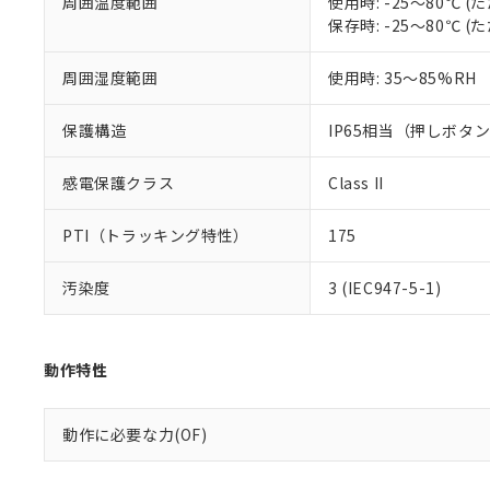
周囲温度範囲
使用時: -25～80℃
り割愛しておりま
保存時: -25～80℃
周囲湿度範囲
使用時: 35～85%RH
保護構造
IP65相当（押しボタ
感電保護クラス
Class II
PTI（トラッキング特性）
175
汚染度
3 (IEC947-5-1)
動作特性
動作に必要な力(OF)