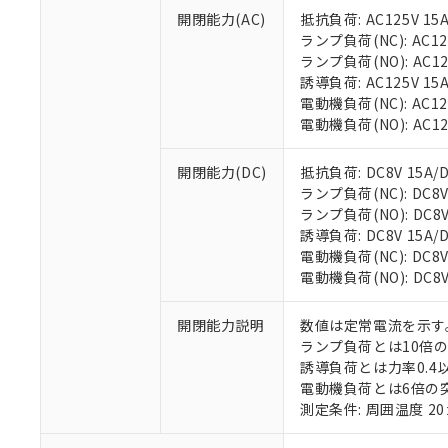
開閉能力(AC)
抵抗負荷: AC125V 15A/
ランプ負荷(NC): AC125V
ランプ負荷(NO): AC125V
誘導負荷: AC125V 15A/
電動機負荷(NC): AC125V
電動機負荷(NO): AC125V
開閉能力(DC)
抵抗負荷: DC8V 15A/DC
ランプ負荷(NC): DC8V 3
ランプ負荷(NO): DC8V 1
※1 対応状況
誘導負荷: DC8V 15A/DC
電動機負荷(NC): DC8V 5
対応済み：EU
電動機負荷(NO): DC8V 2
対応予定：EU R
対応予定なし：EU
調査・確認中：EU
開閉能力説明
数値は定常電流を示す
ご利用条件
非該当品：ライセ
ランプ負荷とは10倍
※1 中国RoHS
仕入先様の事情に
誘導負荷とは力率0.4以
があります。
電動機負荷とは6倍の
以下の条件をお読
「○」：最大均質
測定条件: 周囲温度 2
「×」：最大均質
本サービスは
当社は、これ
*EU RoHS指令（10物
「－」：未確認で
鉛(Pb) 1000ppm以下、