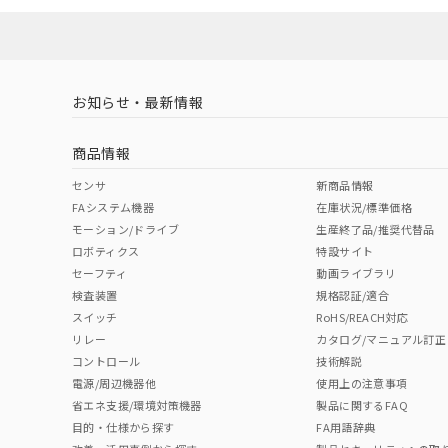
ソフトウェアの使用条件
対応済み
LR型式承認
DNV型式承認
BV型式承認
KR
（イギリス
（ノルウェー
（フランス
（
お知らせ・最新情報
中国 RoHS
注意事項・凡例
船舶規格）
船舶規格）
船舶規格）
船
商品情報
No
No
No
No
中国 RoHS表
※1 ※2
センサ
新商品情報
FAシステム機器
在庫状況/標準価格
Pb
Hg
Cd
Cr(V
モーション/ドライブ
生産終了品/推奨代替品
ロボティクス
特設サイト
セーフティ
動画ライブラリ
検査装置
規格認証/適合
X
O
O
O
スイッチ
RoHS/REACH対応
リレー
カタログ/マニュアル訂正
コントロール
技術解説
"対応済み"や非含有の記載がされた商品であっても、流通
電源/周辺機器他
使用上の注意事項
非含有品が必要な際は、弊社営業部門もしくは販売店へお
省エネ支援/環境対策機器
製品に関するFAQ
目的・仕様から探す
FA用語辞典