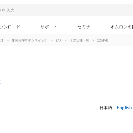
ウンロード
サポート
セミナ
オムロンの
示灯
>
非照光押ボタンスイッチ
>
ZAP
>
形式仕様一覧
>
2ZAP-R
覧
日本語
English