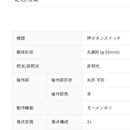
種類
押ボタンスイッチ
胴体形状
丸胴形(φ30mm)
照光/非照光
非照光
操作部
操作部形状
丸形 平形
操作部色
赤
動作機能
モーメンタリ
接点定格
接点構成
2c