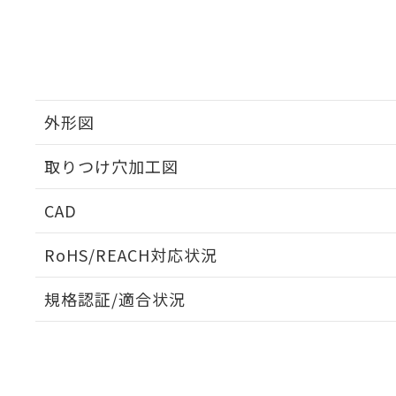
外形図
取りつけ穴加工図
CAD
ログイン/会員登録いただくと、CADデータをダウンロ
RoHS/REACH対応状況
規格認証/適合状況
EU RoHS
注意事項・凡例
UL認証
CSA認証
CEマーキング
ダウンロードデータをご利用いただく前に、以下を必ずお読
No
No
N/A
対応状況
対応予定月
※1
※2