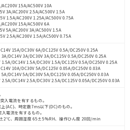
AC200V 15A/AC500V 10A
 3A/AC200V 2.5A/AC500V 1.5A
 1.5A/AC200V 1.25A/AC500V 0.75A
AC200V 15A/AC500V 6A
 5A/AC200V 3A/AC500V 1.5A
 2.5A/AC200V 1.5A/AC500V 0.75A
14V 15A/DC30V 6A/DC125V 0.5A/DC250V 0.25A
A/DC14V 3A/DC30V 3A/DC125V 0.5A/DC250V 0.25A
.5A/DC14V 1.5A/DC30V 1.5A/DC125V 0.5A/DC250V 0.25A
14V 10A/DC30V 5A/DC125V 0.05A/DC250V 0.03A
A/DC14V 5A/DC30V 5A/DC125V 0.05A/DC250V 0.03A
 RoHS指令（10物質）の非含有に対応した製品が提供可能な商品です
.5A/DC14V 2.5A/DC30V 2.5A/DC125V 0.05A/DC250V 0.03A
oHS指令（10物質）の非含有に対応した製品に切り替える予定のある
 RoHS指令（10物質）の非含有に非対応の商品で、対応品を出す予
 RoHS指令（10物質）の非含有の対応状況を調査中または確認中の
。
ンス料など無形物で、有害物質有無と関係のない商品です。
の突入電流を有するもの。
○×表
より、非含有部品としていたものが、含有品と判明した場合などやむ
上(AC)、時定数7ms以下(DC)のもの。
突入電流を有するもの。
みいただき、同意のうえご利用ください。
材料含有率が中国RoHSの基準値以下であることを示します。
0±2℃、周囲湿度 65±5%RH、操作ひん度 20回/min
材料含有率が中国RoHSの基準値を超えていることを示します。
、当社制御機器事業取扱商品の当社在庫状況および標準価格(税抜)
ら貴社製品のうち、外国為替および外国貿易法に定める商品（以下｢
質）：
す。当社販売部門へお問い合わせください。
 水銀(Hg) 1000ppm以下、 カドミウム(Cd) 100ppm以下、