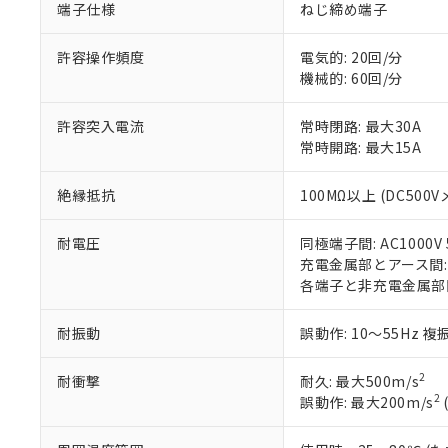
くものです。
う）を輸出ま
端子仕様
ねじ締め端子
記
説明
六価クロム(Cr(Ⅵ)) 1
当社制御機器
などの必要な
フタル酸ビス(2-エチルヘ
号
*中国RoHS10物質の基準値 
ル（DBP） 1000ppm
在庫状況およ
当社は規制貨
Pb(鉛) :1000ppm、 Hg
但し、RoHS指令で産
許容操作頻度
電気的: 20回/分
のであり、閲
ます。
Cr(Ⅵ)(六価クロム) : 
フタル酸エステル類の４
機械的: 60回/分
○
一定数以
DBP(フタル酸ジブチル) :
い。
当社は貴社製
DEHP(フタル酸ビス(2-エ
正式な納期状
置等に一切使
許容突入電流
常時閉路: 最大30A
当社販売員に
※2 対応予定月
△
一定数に
当社は、貴社
常時開路: 最大15A
オムロン制御
また当社は、
※2 環境保護使
在庫状況およ
部品在庫の切り替
たしません。
－
在庫なし
す。
絶縁抵抗
100MΩ以上 (DC500V
「ｅ」：有害物質
機器販売
マイパーツ機
「10」：通常の
ている必要が
味します。
耐電圧
同極端子間: AC1000V 5
空
受注生産
お客様が当ウ
※3 非含有証明
「－」：未確認で
充電金属部とアース間: AC
白
が、当社の製
各端子と非充電金属部間: A
さい。
下記の非含有証明
※当社の共同
耐振動
誤動作: 10～55Hz 複
いる法人を指
EU RoHS指令（
51物質の非含有証
2
※本証明書は発行
耐衝撃
耐久: 最大500m/s
2
また、RoHS指
誤動作: 最大200m/s
混在することから
既に当社にて対応