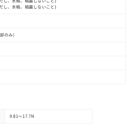
 (ただし、氷結、結露しないこと)
す。
 (ただし、氷結、結露しないこと)
ン部のみ）
9.81～17.7N