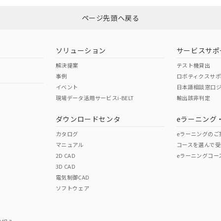
ページ先頭へ戻る
ダウンロードはこちら
型式承認
NK型式承認
ABS型式承認
韓国
（日本
（アメリカ
ソリューション
サービスサポ
舶規格）
船舶規格）
船舶規格）
解決提案
テスト機貸出
事例
ロボティクスサ
No
No
イベント
日本語相談窓口
現場データ活用サービスi-BELT
輸出該非判定
I)
PBBs
PBDEs
DBP
ダウンロードセンタ
eラーニング
この製品の規格認証/適合
その他の認証はこちらのページからご
カタログ
eラーニングのご
マニュアル
コースを選んで受
O
O
O
2D CAD
eラーニングコー
3D CAD
電気制御CAD
在庫等で未対応品が混在する可能性があります。
ソフトウェア
問い合わせください。
この製品のRoHS/REACH対応