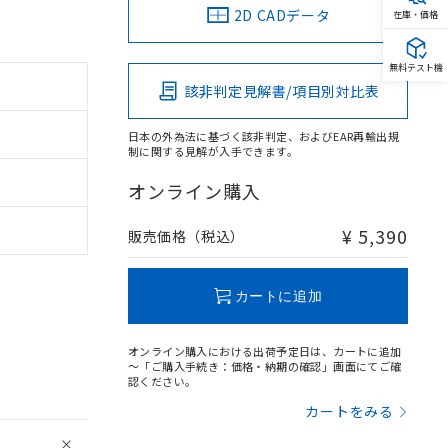
2D CADデータ
在庫・価格
無料テスト機
該非判定見解書/項目別対比表
日本の外為法に基づく該非判定、およびEAR再輸出規
制に関する見解が入手できます。
オンライン購入
¥ 5,390
販売価格（税込）
カートに追加
オンライン購入における出荷予定日は、カートに追加
～「ご購入手続き：価格・納期の確認」画面にてご確
認ください。
カートをみる