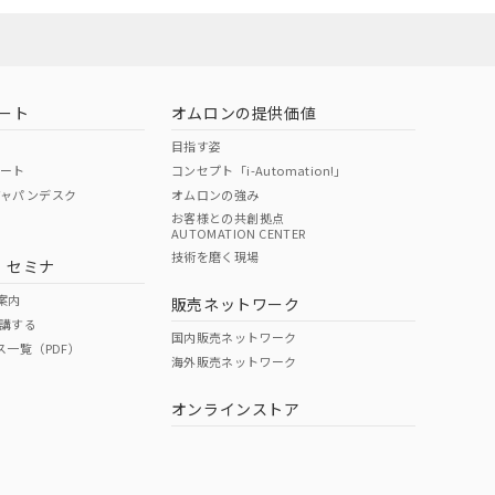
ート
オムロンの提供価値
目指す姿
ポート
コンセプト「i-Automation!」
ジャパンデスク
オムロンの強み
お客様との共創拠点
AUTOMATION CENTER
DIBP
BBP
DEHP
環境保護
技術を磨く現場
・セミナ
状況ページへ
使用期限
検索ください
案内
販売ネットワーク
講する
O
O
O
10
国内販売ネットワーク
ス一覧（PDF）
海外販売ネットワーク
オンラインストア
状況ページへ