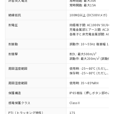
許容突入電流
対応予定なし：EU RoHS指令（10物質）の
常時閉路: 最大30A
以下の条件をお読みいただき、同意のうえ
常時開路: 最大15A
非含有に非対応の商品で、対応品を出す予
ご利用ください。
定はありません。
絶縁抵抗
100MΩ以上 (DC500Vメガ)
調査・確認中：EU RoHS指令（10物質）の
本サービスは、当社制御機器事業取扱
※1 中国RoHS○×表
非含有の対応状況を調査中または確認中の
商品の当社在庫状況および標準価格
耐電圧
同極端子間: AC1000V 50/60Hz
商品です。
充電金属部とアース間: AC2000V 
(税抜)を提供させていただくもので
「○」：最大均質材料含有率が中国RoHSの
非該当品：ライセンス料など無形物で、有
各端子と非充電金属部間: AC2000V
す。
基準値以下であることを示します。
害物質有無と関係のない商品です。
当社制御機器事業取扱商品の中には、
「×」：最大均質材料含有率が中国RoHSの
仕入先様の事情により、非含有部品として
耐振動
誤動作: 10～55Hz 複振幅 1.5
本サービスの対象外となる商品もある
基準値を超えていることを示します。
いたものが、含有品と判明した場合などや
当社は、これら貴社製品のうち、外国
ことをご了承ください。
「－」：未確認です。当社販売部門へお問
2
耐衝撃
むを得ず変更することがあります。
耐久: 最大500m/s
為替および外国貿易法に定める商品
在庫状況および標準価格照会結果は、
2
い合わせください。
誤動作: 最大200m/s
(誤動作1
（以下｢規制貨物等」という）を輸出
記載している更新日時点での社内デー
*EU RoHS指令（10物質）：
または国外への提供する場合は、日本
記
タに基づき作成されるものであり、閲
説明
周囲温度範囲
使用時: -25～80℃ (ただし
鉛(Pb) 1000ppm以下、 水銀(Hg) 1000ppm以下、 カド
*中国RoHS10物質の基準値 (GB/T26572)：
国政府の輸出許可(または役務取引許
号
覧された時点での実際の在庫および標
ミウム(Cd) 100ppm以下、
保存時: -25～80℃ (ただし
Pb(鉛) :1000ppm、 Hg(水銀) : 1000ppm、 Cd(カドミウ
可)を取得するなどの必要な手続きを
六価クロム(Cr(Ⅵ)) 1000ppm以下、ポリ臭化ビフェニル
ム) : 100ppm、
準価格とは異なる場合があることをご
類(PBB) 1000ppm以下、ポリ臭化ジフェニルエーテル類
Cr(Ⅵ)(六価クロム) : 1000ppm、 PBBs(ポリ臭化ビフェ
とります。
周囲湿度範囲
使用時: 35～85%RH
了承ください。
(PBDE) 1000ppm以下、フタル酸ビス(2-エチルヘキシ
○
一定数以上の在庫あり
ニル類) : 1000ppm、 PBDEs(ポリ臭化ジフェニルエーテ
当社は規制貨物を破棄する場合は、完
ル) (DEHP)(別名：DOP) 1000ppm以下、フタル酸ブチ
正式な納期状況および標準価格はお客
ル類) : 1000ppm、
ルベンジル（BBP） 1000ppm以下、フタル酸ジブチル
全に破砕するなど、違法に輸出されな
DBP(フタル酸ジブチル) : 1000ppm、 DIBP(フタル酸ジ
保護構造
IP65相当（押しボタン部のみ
様のお取引先、またはお客様担当のオ
（DBP） 1000ppm以下、フタル酸ジイソブチル
イソブチル) : 1000ppm、 BBP(フタル酸ブチルベンジ
△
一定数には満たないが在庫あり
いよう必要な手段を講じます。
ムロン制御機器販売店・当社販売員に
(DIBP) 1000ppm以下
ル) : 1000ppm、
感電保護クラス
Class II
当社は貴社製品を、核兵器、ミサイ
但し、RoHS指令で産業用監視および制御機器に対する
DEHP(フタル酸ビス(2-エチルヘキシル)) : 1000ppm
ご相談ください。
適用除外項目は除く。
ル、化学兵器、生物兵器またはその他
－
在庫なし(最新の在庫状況につ
オムロン制御機器販売店や当社販売拠
フタル酸エステル類の４物質については閾値を超える意
PTI（トラッキング特性）
175