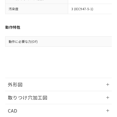
武器並びにこれらの製造装置等に一切
いては、お客様のお取引先、ま
図的な使用がないことを確認しています。
点は「
販売ネットワーク
」をご確認
※2 環境保護使用期限
使用いたしません。
たはお客様担当のオムロン制御
ください。
汚染度
3 (IEC947-5-1)
当社は、貴社製品を第三者に販売する
機器販売店・当社販売員にご確
在庫状況および標準価格結果を当社の
※2 対応予定月
「ｅ」：有害物質（10物質）のすべてが基
場合は、上記1、2および3の内容を当
認ください)
事前の承諾なく第三者に漏洩または開
準値以下であることを示します。
該第三者に通知します。また当社は、
示しないようお願いします。
部品在庫の切り替え状況などにより、予定
「10」：通常の使用状況下において有害物
動作特性
販売先および販売に係わる関係者が違
マイパーツ機能（部品リスト作成サー
空
受注生産機種、また在庫状況の
月が前後することがあります。
質が外部に漏えいし、環境に深刻な影響を
法に輸出するおそれがある場合は、取
ビス）をご利用いただくには、I-Web
白
情報を公開していない機種
及ぼさない年数を意味します。
り引きをいたしません。
メンバーズにご登録されている必要が
動作に必要な力(OF)
「－」：未確認です。当社販売部門へお問
あります。
い合わせください。
お客様が当ウェブサイト上で当社にご
※3 非含有証明書ダウンロード
登録された部品リストについて、当社
および当社の共同利用者が、当社の製
下記の非含有証明書をダウンロードするこ
品・サービスに関するお客様との取
とができます。
合意する
キャンセル
引・商談に必要な範囲で利用すること
をご了承ください。
EU RoHS指令（10物質）の非含有証明書
外形図
※当社の共同利用者とは、
"個人情報
51物質の非含有証明書（当社基準）
の共同利用に関して"
の「1.共同利
※本証明書は発行日時点で非含有を証明す
情報更新：2026/05/21
用者の範囲」に記載されている法人を
取りつけ穴加工図
るもので、過去に遡って非含有を証明する
指します。
ものではありません。
情報更新：2026/05/21
また、RoHS指令のフタル酸エステル類４
CAD
物質の対応では、対応完了までの期間は出