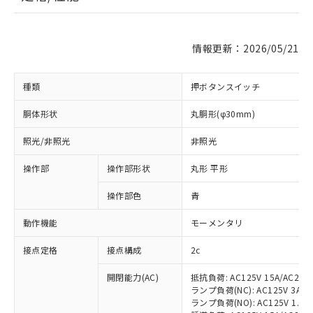
情報更新：2026/05/21
種類
押ボタンスイッチ
胴体形状
丸胴形(φ30mm)
照光/非照光
非照光
操作部
操作部形状
丸形 平形
操作部色
青
動作機能
モーメンタリ
接点定格
接点構成
2c
開閉能力(AC)
抵抗負荷: AC125V 15A/AC200V
ランプ負荷(NC): AC125V 3A/AC2
ランプ負荷(NO): AC125V 1.5A/A