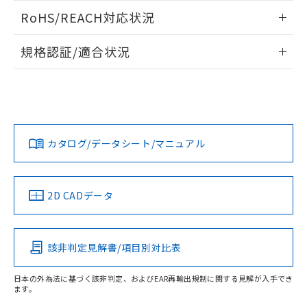
ログイン/会員登録いただくと、CADデータをダウンロー
荷製品に未対応品が混在することから備考
RoHS/REACH対応状況
ドすることができます。
欄に対応日を記載しておりました。
既に当社にて対応品への在庫切替を完了
情報更新：2026/7/29
規格認証/適合状況
していることから、特段のことがない限
り、2022年1月12日より割愛しておりま
ログイン/会員登録
EU RoHS
注意事項・凡例
す。
UL認証
CSA認証
CEマーキング
No
No
N/A
対応状況
対応予定月
※1
※2
ダウンロードデータをご利用いただく前に、以下を必ずお読
みください。
カタログ/データシート/マニュアル
対応済み
ソフトウェアの使用条件
LR型式承認
DNV型式承認
BV型式承認
KR型式承
（イギリス
（ノルウェー
（フランス
（韓国
船舶規格）
船舶規格）
船舶規格）
船舶規格
中国 RoHS
注意事項・凡例
2D CADデータ
No
No
No
No
中国 RoHS表
※1 ※2
該非判定見解書/項目別対比表
この製品の規格認証/適合状況ページへ
Pb
Hg
Cd
Cr(VI)
その他の認証はこちらのページからご検索ください
日本の外為法に基づく該非判定、およびEAR再輸出規制に関する見解が入手でき
ます。
X
O
O
O