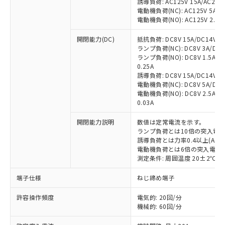
誘導負荷: AC125V 15A/AC200V
電動機負荷(NC): AC125V 5A/AC2
電動機負荷(NO): AC125V 2.5A/A
開閉能力(DC)
抵抗負荷: DC8V 15A/DC14V 15A
ランプ負荷(NC): DC8V 3A/DC14V
ランプ負荷(NO): DC8V 1.5A/DC1
0.25A
誘導負荷: DC8V 15A/DC14V 10A
電動機負荷(NC): DC8V 5A/DC14V
電動機負荷(NO): DC8V 2.5A/DC1
0.03A
開閉能力説明
数値は定常電流を示す。
ランプ負荷とは10倍の突入電
誘導負荷とは力率0.4以上(AC)
※1 対応状況
電動機負荷とは6倍の突入電流
測定条件: 周囲温度 20±2℃、
対応済み：EU RoHS指令（10物質）の
非含有に対応した製品が提供可能な商品で
端子仕様
ねじ締め端子
す。
対応予定：EU RoHS指令（10物質）の非含
許容操作頻度
電気的: 20回/分
ご利用条件
有に対応した製品に切り替える予定のある
機械的: 60回/分
商品です。