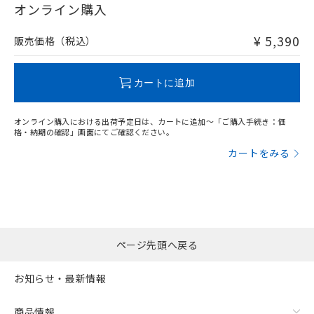
オンライン購入
¥ 5,390
販売価格（税込）
"対応済み"や非含有の記載がされた商品であっても、流通
在庫等で未対応品が混在する可能性があります。
非含有品が必要な際は、弊社営業部門もしくは販売店へお
カートに追加
問い合わせください。
オンライン購入における出荷予定日は、カートに追加～「ご購入手続き：価
この製品のRoHS/REACH対応状況ページへ
格・納期の確認」画面にてご確認ください。
カートをみる
ページ先頭へ戻る
お知らせ・最新情報
商品情報