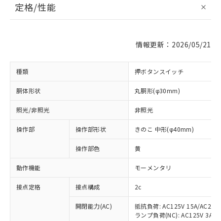
定格/性能
情報更新：2026/05/21
種類
押ボタンスイッチ
胴体形状
丸胴形(φ30mm)
照光/非照光
非照光
操作部
操作部形状
きのこ 中形(φ40mm)
操作部色
黄
動作機能
モーメンタリ
接点定格
接点構成
2c
開閉能力(AC)
抵抗負荷: AC125V 15A/AC200V
ランプ負荷(NC): AC125V 3A/AC2