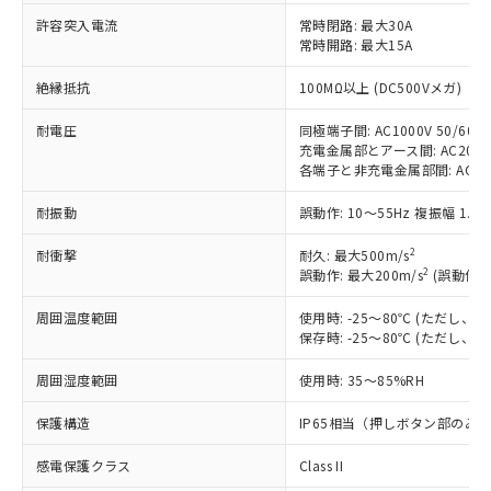
対応予定なし：EU RoHS指令（10物質）の
許容突入電流
常時閉路: 最大30A
以下の条件をお読みいただき、同意のうえ
非含有に非対応の商品で、対応品を出す予
常時開路: 最大15A
ご利用ください。
定はありません。
調査・確認中：EU RoHS指令（10物質）の
絶縁抵抗
100MΩ以上 (DC500Vメガ)
本サービスは、当社制御機器事業取扱
※1 中国RoHS○×表
非含有の対応状況を調査中または確認中の
商品の当社在庫状況および標準価格
商品です。
耐電圧
同極端子間: AC1000V 50/60Hz
(税抜)を提供させていただくもので
「○」：最大均質材料含有率が中国RoHSの
充電金属部とアース間: AC2000V 
非該当品：ライセンス料など無形物で、有
す。
各端子と非充電金属部間: AC2000V
基準値以下であることを示します。
害物質有無と関係のない商品です。
当社制御機器事業取扱商品の中には、
「×」：最大均質材料含有率が中国RoHSの
仕入先様の事情により、非含有部品として
本サービスの対象外となる商品もある
耐振動
誤動作: 10～55Hz 複振幅 1.5
基準値を超えていることを示します。
いたものが、含有品と判明した場合などや
当社は、これら貴社製品のうち、外国
ことをご了承ください。
「－」：未確認です。当社販売部門へお問
むを得ず変更することがあります。
為替および外国貿易法に定める商品
2
在庫状況および標準価格照会結果は、
耐衝撃
耐久: 最大500m/s
い合わせください。
（以下｢規制貨物等」という）を輸出
2
誤動作: 最大200m/s
(誤動作1
記載している更新日時点での社内デー
*EU RoHS指令（10物質）：
または国外への提供する場合は、日本
記
タに基づき作成されるものであり、閲
説明
鉛(Pb) 1000ppm以下、 水銀(Hg) 1000ppm以下、 カド
*中国RoHS10物質の基準値 (GB/T26572)：
国政府の輸出許可(または役務取引許
周囲温度範囲
使用時: -25～80℃ (ただし
号
覧された時点での実際の在庫および標
ミウム(Cd) 100ppm以下、
Pb(鉛) :1000ppm、 Hg(水銀) : 1000ppm、 Cd(カドミウ
保存時: -25～80℃ (ただし
可)を取得するなどの必要な手続きを
六価クロム(Cr(Ⅵ)) 1000ppm以下、ポリ臭化ビフェニル
ム) : 100ppm、
準価格とは異なる場合があることをご
類(PBB) 1000ppm以下、ポリ臭化ジフェニルエーテル類
Cr(Ⅵ)(六価クロム) : 1000ppm、 PBBs(ポリ臭化ビフェ
とります。
了承ください。
(PBDE) 1000ppm以下、フタル酸ビス(2-エチルヘキシ
○
一定数以上の在庫あり
ニル類) : 1000ppm、 PBDEs(ポリ臭化ジフェニルエーテ
周囲湿度範囲
使用時: 35～85%RH
当社は規制貨物を破棄する場合は、完
ル) (DEHP)(別名：DOP) 1000ppm以下、フタル酸ブチ
正式な納期状況および標準価格はお客
ル類) : 1000ppm、
ルベンジル（BBP） 1000ppm以下、フタル酸ジブチル
全に破砕するなど、違法に輸出されな
DBP(フタル酸ジブチル) : 1000ppm、 DIBP(フタル酸ジ
様のお取引先、またはお客様担当のオ
保護構造
IP65相当（押しボタン部のみ
（DBP） 1000ppm以下、フタル酸ジイソブチル
イソブチル) : 1000ppm、 BBP(フタル酸ブチルベンジ
△
一定数には満たないが在庫あり
いよう必要な手段を講じます。
ムロン制御機器販売店・当社販売員に
(DIBP) 1000ppm以下
ル) : 1000ppm、
当社は貴社製品を、核兵器、ミサイ
但し、RoHS指令で産業用監視および制御機器に対する
DEHP(フタル酸ビス(2-エチルヘキシル)) : 1000ppm
ご相談ください。
感電保護クラス
Class II
適用除外項目は除く。
ル、化学兵器、生物兵器またはその他
－
在庫なし(最新の在庫状況につ
オムロン制御機器販売店や当社販売拠
フタル酸エステル類の４物質については閾値を超える意