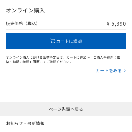
X
O
O
O
オンライン購入
¥ 5,390
販売価格（税込）
"対応済み"や非含有の記載がされた商品であっても、流通
在庫等で未対応品が混在する可能性があります。
非含有品が必要な際は、弊社営業部門もしくは販売店へお
カートに追加
問い合わせください。
オンライン購入における出荷予定日は、カートに追加～「ご購入手続き：価
この製品のRoHS/REACH対応状況ページへ
格・納期の確認」画面にてご確認ください。
カートをみる
ページ先頭へ戻る
お知らせ・最新情報