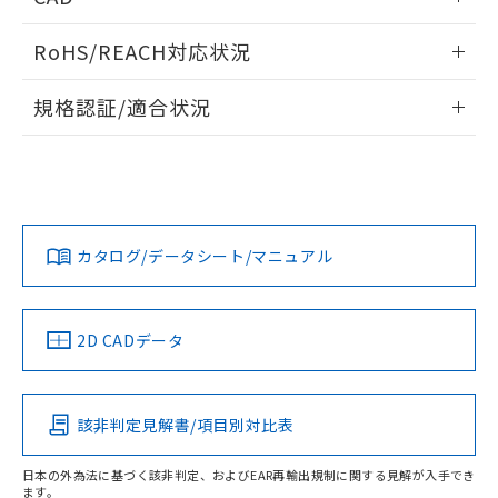
物質の対応では、対応完了までの期間は出
荷製品に未対応品が混在することから備考
ログイン/会員登録いただくと、CADデータをダウンロー
RoHS/REACH対応状況
欄に対応日を記載しておりました。
ドすることができます。
既に当社にて対応品への在庫切替を完了
情報更新：2026/7/29
していることから、特段のことがない限
規格認証/適合状況
り、2022年1月12日より割愛しておりま
ログイン/会員登録
EU RoHS
注意事項・凡例
す。
UL認証
CSA認証
CEマーキング
No
No
N/A
対応状況
対応予定月
※1
※2
ダウンロードデータをご利用いただく前に、以下を必ずお読
みください。
カタログ/データシート/マニュアル
対応済み
ソフトウェアの使用条件
LR型式承認
DNV型式承認
BV型式承認
KR型式承
（イギリス
（ノルウェー
（フランス
（韓国
船舶規格）
船舶規格）
船舶規格）
船舶規格
中国 RoHS
注意事項・凡例
2D CADデータ
No
No
No
No
中国 RoHS表
※1 ※2
該非判定見解書/項目別対比表
この製品の規格認証/適合状況ページへ
Pb
Hg
Cd
Cr(VI)
その他の認証はこちらのページからご検索ください
日本の外為法に基づく該非判定、およびEAR再輸出規制に関する見解が入手でき
ます。