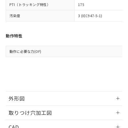
武器並びにこれらの製造装置等に一切
いては、お客様のお取引先、ま
図的な使用がないことを確認しています。
点は「
販売ネットワーク
」をご確認
PTI（トラッキング特性）
175
※2 環境保護使用期限
使用いたしません。
たはお客様担当のオムロン制御
ください。
当社は、貴社製品を第三者に販売する
機器販売店・当社販売員にご確
汚染度
3 (IEC947-5-1)
在庫状況および標準価格結果を当社の
※2 対応予定月
「ｅ」：有害物質（10物質）のすべてが基
場合は、上記1、2および3の内容を当
認ください)
事前の承諾なく第三者に漏洩または開
準値以下であることを示します。
該第三者に通知します。また当社は、
示しないようお願いします。
部品在庫の切り替え状況などにより、予定
「10」：通常の使用状況下において有害物
販売先および販売に係わる関係者が違
マイパーツ機能（部品リスト作成サー
空
受注生産機種、また在庫状況の
動作特性
月が前後することがあります。
質が外部に漏えいし、環境に深刻な影響を
法に輸出するおそれがある場合は、取
ビス）をご利用いただくには、I-Web
白
情報を公開していない機種
及ぼさない年数を意味します。
り引きをいたしません。
メンバーズにご登録されている必要が
「－」：未確認です。当社販売部門へお問
動作に必要な力(OF)
あります。
い合わせください。
お客様が当ウェブサイト上で当社にご
※3 非含有証明書ダウンロード
登録された部品リストについて、当社
および当社の共同利用者が、当社の製
下記の非含有証明書をダウンロードするこ
品・サービスに関するお客様との取
とができます。
合意する
キャンセル
引・商談に必要な範囲で利用すること
をご了承ください。
EU RoHS指令（10物質）の非含有証明書
※当社の共同利用者とは、
"個人情報
外形図
51物質の非含有証明書（当社基準）
の共同利用に関して"
の「1.共同利
※本証明書は発行日時点で非含有を証明す
用者の範囲」に記載されている法人を
情報更新：2026/05/21
るもので、過去に遡って非含有を証明する
取りつけ穴加工図
指します。
ものではありません。
また、RoHS指令のフタル酸エステル類４
情報更新：2026/05/21
CAD