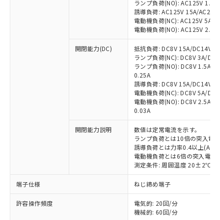
ランプ負荷(NO): AC125V 1.5A/A
誘導負荷: AC125V 15A/AC200V
電動機負荷(NC): AC125V 5A/AC2
電動機負荷(NO): AC125V 2.5A/A
開閉能力(DC)
抵抗負荷: DC8V 15A/DC14V 15A
ランプ負荷(NC): DC8V 3A/DC14V
ランプ負荷(NO): DC8V 1.5A/DC1
0.25A
誘導負荷: DC8V 15A/DC14V 10A
電動機負荷(NC): DC8V 5A/DC14V
電動機負荷(NO): DC8V 2.5A/DC1
0.03A
開閉能力説明
数値は定常電流を示す。
ランプ負荷とは10倍の突入電
※1 対応状況
誘導負荷とは力率0.4以上(AC)
電動機負荷とは6倍の突入電流
対応済み：EU RoHS指令（10物質）の
測定条件: 周囲温度 20±2℃、
非含有に対応した製品が提供可能な商品で
端子仕様
ねじ締め端子
す。
対応予定：EU RoHS指令（10物質）の非含
ご利用条件
許容操作頻度
電気的: 20回/分
有に対応した製品に切り替える予定のある
機械的: 60回/分
商品です。