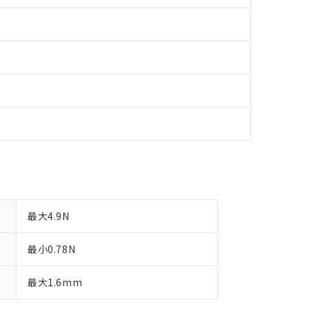
品への在庫切替を完了していることから、特段のことがない限り、20
す。
最大4.9N
最小0.78N
最大1.6mm