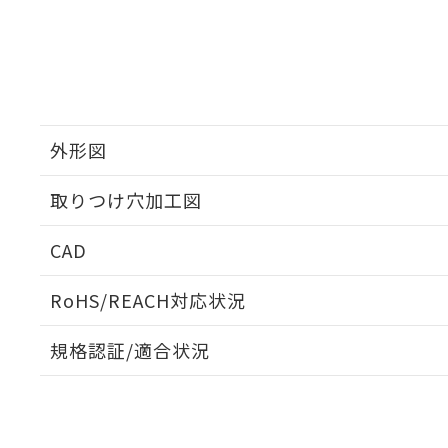
外形図
取りつけ穴加工図
CAD
ログイン/会員登録いただくと、CADデータをダウンロ
RoHS/REACH対応状況
規格認証/適合状況
EU RoHS
注意事項・凡例
UL認証
CSA認証
CEマーキング
ダウンロードデータをご利用いただく前に、以下を必ずお読