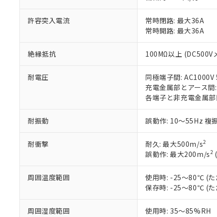
鉛(Pb) 1000ppm以下、
くものです。
う）を輸出ま
記
説明
六価クロム(Cr(Ⅵ)) 1
当社制御機器
などの必要な
フタル酸ビス(2-エチルヘ
号
許容突入電流
常時閉路: 最大36A
*中国RoHS10物質の基準値 
ル（DBP） 1000ppm
在庫状況およ
当社は規制貨
Pb(鉛) :1000ppm、 Hg
但し、RoHS指令で産
常時開路: 最大36A
のであり、閲
ます。
Cr(Ⅵ)(六価クロム) : 
フタル酸エステル類の４
○
一定数以
DBP(フタル酸ジブチル) :
い。
当社は貴社製
DEHP(フタル酸ビス(2-エ
絶縁抵抗
100MΩ以上 (DC500V
正式な納期状
置等に一切使
当社販売員に
※2 対応予定月
△
一定数に
当社は、貴社
オムロン制御
また当社は、
※2 環境保護使
耐電圧
同極端子間: AC1000V 5
在庫状況およ
部品在庫の切り替
たしません。
充電金属部とアース間: AC
－
在庫なし
す。
各端子と非充電金属部間: A
「ｅ」：有害物質
機器販売
マイパーツ機
「10」：通常の
ている必要が
味します。
耐振動
誤動作: 10～55Hz 複
空
受注生産
お客様が当ウ
※3 非含有証明
「－」：未確認で
白
が、当社の製
2
耐衝撃
耐久: 最大500m/s
さい。
下記の非含有証明
2
誤動作: 最大200m/s
※当社の共同
いる法人を指
EU RoHS指令（
51物質の非含有証
周囲温度範囲
使用時: -25～80℃
※本証明書は発行
保存時: -25～80℃
また、RoHS指
混在することから
周囲湿度範囲
使用時: 35～85%RH