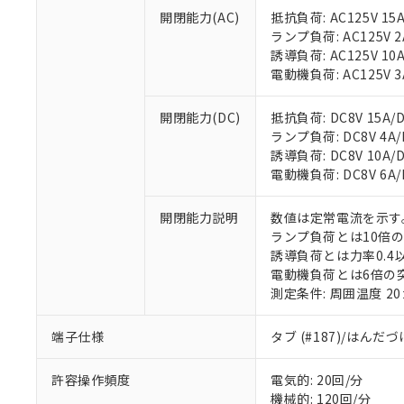
開閉能力(AC)
抵抗負荷: AC125V 15A
ランプ負荷: AC125V 2A
誘導負荷: AC125V 10A
電動機負荷: AC125V 3A
開閉能力(DC)
抵抗負荷: DC8V 15A/DC
ランプ負荷: DC8V 4A/DC
誘導負荷: DC8V 10A/DC
電動機負荷: DC8V 6A/DC
※1 対応状況
開閉能力説明
数値は定常電流を示す
ランプ負荷とは10倍
対応済み：EU
誘導負荷とは力率0.4以
対応予定：EU R
電動機負荷とは6倍の
対応予定なし：EU
測定条件: 周囲温度 2
調査・確認中：EU
ご利用条件
非該当品：ライセ
※1 中国RoHS
仕入先様の事情に
端子仕様
タブ (#187)/はんだ
があります。
以下の条件をお読
「○」：最大均質
許容操作頻度
電気的: 20回/分
「×」：最大均質
本サービスは
当社は、これ
*EU RoHS指令（10物
機械的: 120回/分
「－」：未確認で