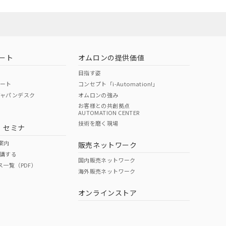
ート
オムロンの提供価値
目指す姿
ポート
コンセプト「i-Automation!」
ジャパンデスク
オムロンの強み
お客様との共創拠点
AUTOMATION CENTER
DIBP
BBP
DEHP
環境保護
技術を磨く現場
・セミナ
状況ページへ
使用期限
検索ください
案内
販売ネットワーク
講する
O
O
O
e
国内販売ネットワーク
ス一覧（PDF）
海外販売ネットワーク
オンラインストア