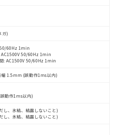
 水銀(Hg) 1000ppm以下、 カドミウム(Cd) 100ppm以下、
たは国外への提供する場合は、日本国政府の輸出許可(または役務取
000ppm以下、ポリ臭化ビフェニル類(PBB) 1000ppm以下、ポリ臭化ジフェニルエーテル類(P
事業取扱商品の中には、本サービスの対象外となる商品もあること
手続きをとります。
キシル) (DEHP)(別名：DOP) 1000ppm以下、フタル酸ブチルベンジル（BBP） 100
(GB/T26572)：
以下、フタル酸ジイソブチル (DIBP) 1000ppm以下
び標準価格照会結果は、記載している更新日時点での社内データに
物を破棄する場合は、完全に破砕するなど、違法に輸出されないよ
(水銀) : 1000ppm、 Cd(カドミウム) : 100ppm、
業用監視および制御機器に対する適用除外項目は除く。
覧された時点での実際の在庫および標準価格とは異なる場合がある
1000ppm、 PBBs(ポリ臭化ビフェニル類) : 1000ppm、 PBDEs(ポリ臭化ジフェニルエーテル類
物質については閾値を超える意図的な使用がないことを確認しています。
上の在庫あり
 1000ppm、 DIBP(フタル酸ジイソブチル) : 1000ppm、 BBP(フタル酸ブチルベンジル) :
品を、核兵器、ミサイル、化学兵器、生物兵器またはその他武器並
チルヘキシル)) : 1000ppm
メガ)
況および標準価格はお客様のお取引先、またはお客様担当のオムロ
用いたしません。
ご相談ください。
は満たないが在庫あり
製品を第三者に販売する場合は、上記1、2および3の内容を当該第
機器販売店や当社販売拠点は「
販売ネットワーク
」をご確認くだ
販売先および販売に係わる関係者が違法に輸出するおそれがある場
用期限
0/60Hz 1min
び標準価格結果を当社の事前の承諾なく第三者に漏洩または開示し
え状況などにより、予定月が前後することがあります。
1500V 50/60Hz 1min
(最新の在庫状況については、お客様のお取引先、またはお客様担当
C1500V 50/60Hz 1min
（10物質）のすべてが基準値以下であることを示します。
店・当社販売員にご確認ください)
能（部品リスト作成サービス）をご利用いただくには、I-Webメン
使用状況下において有害物質が外部に漏えいし、環境に深刻な影響を
あります。
振幅 1.5mm (誤動作1ms以内)
機種、また在庫状況の情報を公開していない機種
ェブサイト上で当社にご登録された部品リストについて、当社およ
書ダウンロード
す。当社販売部門へお問い合わせください。
品・サービスに関するお客様との取引・商談に必要な範囲で利用す
合意する
キャンセル
書をダウンロードすることができます。
(誤動作1ms以内)
利用者とは、
"個人情報の共同利用に関して"
の「1.共同利用者の
します。
10物質）の非含有証明書
明書（当社基準）
 (ただし、氷結、結露しないこと)
日時点で非含有を証明するもので、過去に遡って非含有を証明するも
 (ただし、氷結、結露しないこと)
令のフタル酸エステル類４物質の対応では、対応完了までの期間は出
備考欄に対応日を記載しておりました。