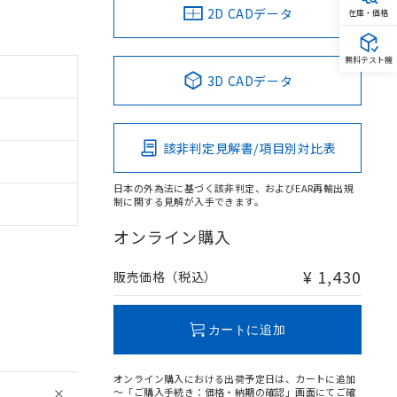
2D CADデータ
在庫・価格
無料テスト機
3D CADデータ
該非判定見解書/項目別対比表
日本の外為法に基づく該非判定、およびEAR再輸出規
制に関する見解が入手できます。
オンライン購入
¥ 1,430
販売価格（税込）
カートに追加
オンライン購入における出荷予定日は、カートに追加
～「ご購入手続き：価格・納期の確認」画面にてご確