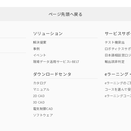
Yes
N/A
非含有証明書
※3
ページ先頭へ戻る
ダウンロードはこちら
型式承認
NK型式承認
ABS型式承認
韓国
（日本
（アメリカ
ソリューション
サービスサポ
舶規格）
船舶規格）
船舶規格）
解決提案
テスト機貸出
事例
ロボティクスサ
No
No
イベント
日本語相談窓口
現場データ活用サービスi-BELT
輸出該非判定
I)
PBBs
PBDEs
DBP
ダウンロードセンタ
eラーニング
この製品の規格認証/適合
その他の認証はこちらのページからご
カタログ
eラーニングのご
マニュアル
コースを選んで受
O
O
O
2D CAD
eラーニングコー
3D CAD
電気制御CAD
在庫等で未対応品が混在する可能性があります。
ソフトウェア
問い合わせください。