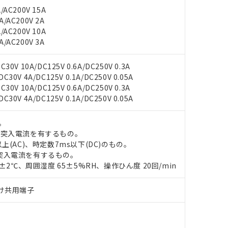
/AC200V 15A
/AC200V 2A
/AC200V 10A
/AC200V 3A
30V 10A/DC125V 0.6A/DC250V 0.3A
30V 4A/DC125V 0.1A/DC250V 0.05A
30V 10A/DC125V 0.6A/DC250V 0.3A
30V 4A/DC125V 0.1A/DC250V 0.05A
。
の突入電流を有するもの。
 RoHS指令（10物質）の非含有に対応した製品が提供可能な商品です
上(AC)、時定数7ms以下(DC)のもの。
oHS指令（10物質）の非含有に対応した製品に切り替える予定のある
突入電流を有するもの。
 RoHS指令（10物質）の非含有に非対応の商品で、対応品を出す予
0±2℃、周囲湿度 65±5%RH、操作ひん度 20回/min
 RoHS指令（10物質）の非含有の対応状況を調査中または確認中の
ンス料など無形物で、有害物質有無と関係のない商品です。
○×表
より、非含有部品としていたものが、含有品と判明した場合などやむ
づけ共用端子
みいただき、同意のうえご利用ください。
材料含有率が中国RoHSの基準値以下であることを示します。
材料含有率が中国RoHSの基準値を超えていることを示します。
、当社制御機器事業取扱商品の当社在庫状況および標準価格(税抜)
ら貴社製品のうち、外国為替および外国貿易法に定める商品（以下｢
質）：
す。当社販売部門へお問い合わせください。