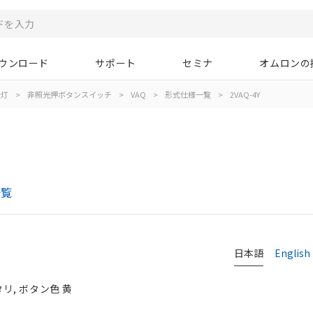
ウンロード
サポート
セミナ
オムロンの
示灯
>
非照光押ボタンスイッチ
>
VAQ
>
形式仕様一覧
>
2VAQ-4Y
一覧
日本語
English
タリ, ボタン色 黄