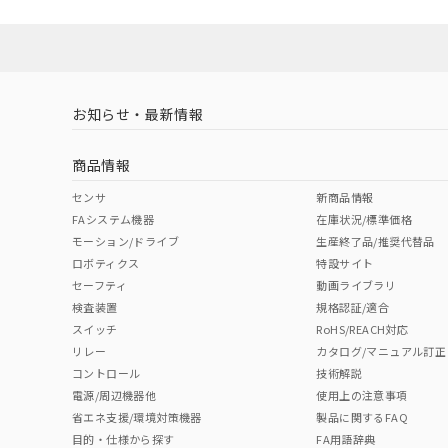
No
No
N/A
対応状況
対応予定月
※1
※2
ソフトウェアの使用条件
対応済み
LR型式承認
DNV型式承認
BV型式承認
KR
（イギリス
（ノルウェー
（フランス
（
お知らせ・最新情報
中国 RoHS
注意事項・凡例
船舶規格）
船舶規格）
船舶規格）
船
商品情報
No
No
No
No
中国 RoHS表
※1 ※2
センサ
新商品情報
FAシステム機器
在庫状況/標準価格
Pb
Hg
Cd
Cr(V
モーション/ドライブ
生産終了品/推奨代替品
ロボティクス
特設サイト
セーフティ
動画ライブラリ
検査装置
規格認証/適合
O
O
O
O
スイッチ
RoHS/REACH対応
リレー
カタログ/マニュアル訂正
コントロール
技術解説
"対応済み"や非含有の記載がされた商品であっても、流通
電源/周辺機器他
使用上の注意事項
非含有品が必要な際は、弊社営業部門もしくは販売店へお
省エネ支援/環境対策機器
製品に関するFAQ
目的・仕様から探す
FA用語辞典