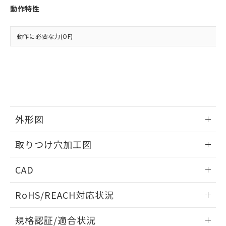
点は「
販売ネットワーク
」をご確認
※2 環境保護使用期限
使用いたしません。
動作特性
たはお客様担当のオムロン制御
ください。
当社は、貴社製品を第三者に販売する
機器販売店・当社販売員にご確
在庫状況および標準価格結果を当社の
※2 対応予定月
「ｅ」：有害物質（10物質）のすべてが基
場合は、上記1、2および3の内容を当
認ください)
事前の承諾なく第三者に漏洩または開
動作に必要な力(OF)
準値以下であることを示します。
該第三者に通知します。また当社は、
示しないようお願いします。
部品在庫の切り替え状況などにより、予定
「10」：通常の使用状況下において有害物
販売先および販売に係わる関係者が違
マイパーツ機能（部品リスト作成サー
空
受注生産機種、また在庫状況の
月が前後することがあります。
質が外部に漏えいし、環境に深刻な影響を
法に輸出するおそれがある場合は、取
ビス）をご利用いただくには、I-Web
白
情報を公開していない機種
及ぼさない年数を意味します。
り引きをいたしません。
メンバーズにご登録されている必要が
「－」：未確認です。当社販売部門へお問
あります。
い合わせください。
お客様が当ウェブサイト上で当社にご
※3 非含有証明書ダウンロード
登録された部品リストについて、当社
および当社の共同利用者が、当社の製
外形図
下記の非含有証明書をダウンロードするこ
品・サービスに関するお客様との取
とができます。
合意する
情報更新：2026/05/21
キャンセル
引・商談に必要な範囲で利用すること
取りつけ穴加工図
をご了承ください。
EU RoHS指令（10物質）の非含有証明書
※当社の共同利用者とは、
"個人情報
情報更新：2026/05/21
51物質の非含有証明書（当社基準）
CAD
の共同利用に関して"
の「1.共同利
※本証明書は発行日時点で非含有を証明す
用者の範囲」に記載されている法人を
るもので、過去に遡って非含有を証明する
ログイン/会員登録いただくと、CADデータをダウンロー
指します。
RoHS/REACH対応状況
ものではありません。
ドすることができます。
また、RoHS指令のフタル酸エステル類４
情報更新：2026/7/29
規格認証/適合状況
物質の対応では、対応完了までの期間は出