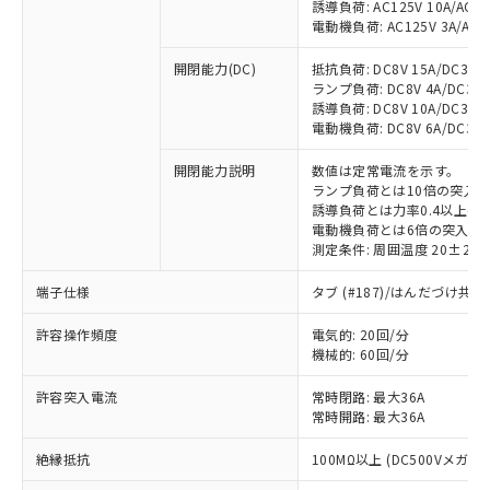
誘導負荷: AC125V 10A/AC20
電動機負荷: AC125V 3A/AC20
開閉能力(DC)
抵抗負荷: DC8V 15A/DC30V 1
ランプ負荷: DC8V 4A/DC30V 4
誘導負荷: DC8V 10A/DC30V 1
電動機負荷: DC8V 6A/DC30V 4
開閉能力説明
数値は定常電流を示す。
ランプ負荷とは10倍の突入
誘導負荷とは力率0.4以上(AC
電動機負荷とは6倍の突入電
測定条件: 周囲温度 20±2℃
端子仕様
タブ (#187)/はんだづけ共
※1 対応状況
許容操作頻度
電気的: 20回/分
対応済み：EU RoHS指令（10物質）の
機械的: 60回/分
非含有に対応した製品が提供可能な商品で
す。
許容突入電流
常時閉路: 最大36A
常時開路: 最大36A
対応予定：EU RoHS指令（10物質）の非含
ご利用条件
有に対応した製品に切り替える予定のある
絶縁抵抗
100MΩ以上 (DC500Vメガ)
商品です。
対応予定なし：EU RoHS指令（10物質）の