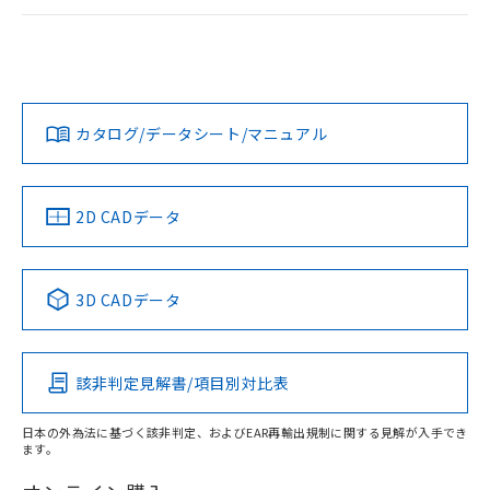
荷製品に未対応品が混在することから備考
ログイン/会員登録
EU RoHS
注意事項・凡例
欄に対応日を記載しておりました。
UL認証
CSA認証
CEマーキング
既に当社にて対応品への在庫切替を完了
していることから、特段のことがない限
No
No
N/A
対応状況
対応予定月
※1
※2
り、2022年1月12日より割愛しておりま
ダウンロードデータをご利用いただく前に、以下を必ずお読
す。
みください。
カタログ/データシート/マニュアル
対応済み
ソフトウェアの使用条件
LR型式承認
DNV型式承認
BV型式承認
KR型式承
（イギリス
（ノルウェー
（フランス
（韓国
船舶規格）
船舶規格）
船舶規格）
船舶規格
中国 RoHS
注意事項・凡例
2D CADデータ
No
No
No
No
中国 RoHS表
※1 ※2
3D CADデータ
この製品の規格認証/適合状況ページへ
Pb
Hg
Cd
Cr(VI)
その他の認証はこちらのページからご検索ください
該非判定見解書/項目別対比表
X
O
O
O
日本の外為法に基づく該非判定、およびEAR再輸出規制に関する見解が入手でき
ます。
"対応済み"や非含有の記載がされた商品であっても、流通
在庫等で未対応品が混在する可能性があります。