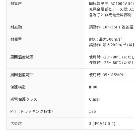
耐電圧
同極端子間: AC1000V 50/60H
以下の条件をお読みいただき、同意のうえ
非含有に非対応の商品で、対応品を出す予
充電金属部とアース間: AC1500V
ご利用ください。
定はありません。
各端子と非充電金属部間: AC150
調査・確認中：EU RoHS指令（10物質）の
本サービスは、当社制御機器事業取扱
※1 中国RoHS○×表
非含有の対応状況を調査中または確認中の
耐振動
誤動作: 10～55Hz 複振幅 1
商品の当社在庫状況および標準価格
商品です。
(税抜)を提供させていただくもので
「○」：最大均質材料含有率が中国RoHSの
非該当品：ライセンス料など無形物で、有
2
耐衝撃
耐久: 最大500m/s
す。
基準値以下であることを示します。
2
誤動作: 最大200m/s
(誤動作
害物質有無と関係のない商品です。
当社制御機器事業取扱商品の中には、
「×」：最大均質材料含有率が中国RoHSの
仕入先様の事情により、非含有部品として
本サービスの対象外となる商品もある
周囲温度範囲
使用時: -20～80℃ (ただ
基準値を超えていることを示します。
いたものが、含有品と判明した場合などや
当社は、これら貴社製品のうち、外国
ことをご了承ください。
保存時: -25～80℃ (ただ
「－」：未確認です。当社販売部門へお問
むを得ず変更することがあります。
為替および外国貿易法に定める商品
在庫状況および標準価格照会結果は、
い合わせください。
（以下｢規制貨物等」という）を輸出
記載している更新日時点での社内デー
周囲湿度範囲
使用時: 35～85%RH
*EU RoHS指令（10物質）：
または国外への提供する場合は、日本
記
タに基づき作成されるものであり、閲
説明
鉛(Pb) 1000ppm以下、 水銀(Hg) 1000ppm以下、 カド
*中国RoHS10物質の基準値 (GB/T26572)：
国政府の輸出許可(または役務取引許
保護構造
IP00
号
覧された時点での実際の在庫および標
ミウム(Cd) 100ppm以下、
Pb(鉛) :1000ppm、 Hg(水銀) : 1000ppm、 Cd(カドミウ
可)を取得するなどの必要な手続きを
六価クロム(Cr(Ⅵ)) 1000ppm以下、ポリ臭化ビフェニル
ム) : 100ppm、
準価格とは異なる場合があることをご
類(PBB) 1000ppm以下、ポリ臭化ジフェニルエーテル類
Cr(Ⅵ)(六価クロム) : 1000ppm、 PBBs(ポリ臭化ビフェ
とります。
感電保護クラス
Class II
了承ください。
(PBDE) 1000ppm以下、フタル酸ビス(2-エチルヘキシ
○
一定数以上の在庫あり
ニル類) : 1000ppm、 PBDEs(ポリ臭化ジフェニルエーテ
当社は規制貨物を破棄する場合は、完
ル) (DEHP)(別名：DOP) 1000ppm以下、フタル酸ブチ
正式な納期状況および標準価格はお客
ル類) : 1000ppm、
ルベンジル（BBP） 1000ppm以下、フタル酸ジブチル
PTI（トラッキング特性）
175
全に破砕するなど、違法に輸出されな
DBP(フタル酸ジブチル) : 1000ppm、 DIBP(フタル酸ジ
様のお取引先、またはお客様担当のオ
（DBP） 1000ppm以下、フタル酸ジイソブチル
イソブチル) : 1000ppm、 BBP(フタル酸ブチルベンジ
△
一定数には満たないが在庫あり
いよう必要な手段を講じます。
ムロン制御機器販売店・当社販売員に
(DIBP) 1000ppm以下
ル) : 1000ppm、
汚染度
3 (IEC947-5-1)
当社は貴社製品を、核兵器、ミサイ
但し、RoHS指令で産業用監視および制御機器に対する
DEHP(フタル酸ビス(2-エチルヘキシル)) : 1000ppm
ご相談ください。
適用除外項目は除く。
ル、化学兵器、生物兵器またはその他
－
在庫なし(最新の在庫状況につ
オムロン制御機器販売店や当社販売拠
フタル酸エステル類の４物質については閾値を超える意
武器並びにこれらの製造装置等に一切
いては、お客様のお取引先、ま
図的な使用がないことを確認しています。