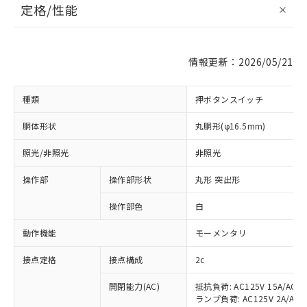
定格/性能
情報更新：2026/05/21
種類
押ボタンスイッチ
胴体形状
丸胴形(φ16.5mm)
照光/非照光
非照光
操作部
操作部形状
丸形 突出形
操作部色
白
動作機能
モーメンタリ
接点定格
接点構成
2c
開閉能力(AC)
抵抗負荷: AC125V 15A/AC20
ランプ負荷: AC125V 2A/AC20