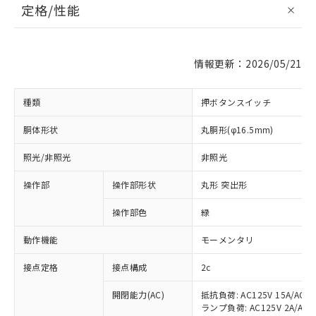
定格/性能
情報更新：2026/05/21
種類
押ボタンスイッチ
胴体形状
丸胴形(φ16.5mm)
照光/非照光
非照光
操作部
操作部形状
丸形 突出形
操作部色
緑
動作機能
モーメンタリ
接点定格
接点構成
2c
開閉能力(AC)
抵抗負荷: AC125V 15A/AC20
ランプ負荷: AC125V 2A/AC20