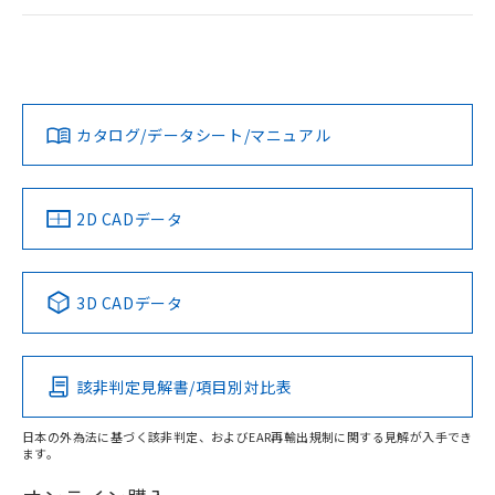
荷製品に未対応品が混在することから備考
ログイン/会員登録
EU RoHS
注意事項・凡例
欄に対応日を記載しておりました。
UL認証
CSA認証
CEマーキング
既に当社にて対応品への在庫切替を完了
していることから、特段のことがない限
No
No
N/A
対応状況
対応予定月
※1
※2
り、2022年1月12日より割愛しておりま
ダウンロードデータをご利用いただく前に、以下を必ずお読
す。
みください。
カタログ/データシート/マニュアル
対応済み
ソフトウェアの使用条件
LR型式承認
DNV型式承認
BV型式承認
KR型式承
（イギリス
（ノルウェー
（フランス
（韓国
船舶規格）
船舶規格）
船舶規格）
船舶規格
中国 RoHS
注意事項・凡例
2D CADデータ
No
No
No
No
中国 RoHS表
※1 ※2
3D CADデータ
この製品の規格認証/適合状況ページへ
Pb
Hg
Cd
Cr(VI)
その他の認証はこちらのページからご検索ください
該非判定見解書/項目別対比表
X
O
O
O
日本の外為法に基づく該非判定、およびEAR再輸出規制に関する見解が入手でき
ます。
"対応済み"や非含有の記載がされた商品であっても、流通
在庫等で未対応品が混在する可能性があります。